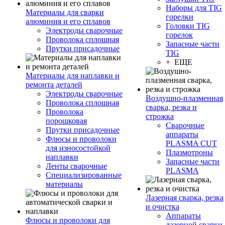
Наборы для TIG
Материалы для сварки
горелки
алюминия и его сплавов
Головки TIG
Электроды сварочные
горелок
Проволока сплошная
Запасные части
Прутки присадочные
TIG
+ ЕЩЕ
Материалы для наплавки и
ремонта деталей
Электроды сварочные
Воздушно-плазменная
Проволока сплошная
сварка, резка и
Проволока
строжка
порошковая
Сварочные
Прутки присадочные
аппараты
Флюсы и проволоки
PLASMA CUT
для износостойкой
Плазмотроны
наплавки
Запасные части
Ленты сварочные
PLASMA
Специализированные
материалы
Лазерная сварка, резка
и очистка
Аппараты
Флюсы и проволоки для
лазерной сварки