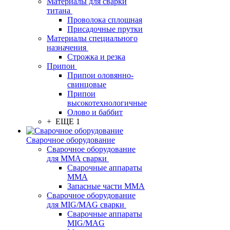
Материалы для сварки
титана
Проволока сплошная
Присадочные прутки
Материалы специального
назначения
Строжка и резка
Припои
Припои оловянно-
свинцовые
Припои
высокотехнологичные
Олово и баббит
+ ЕЩЕ 1
Сварочное оборудование
Сварочное оборудование
для MMA сварки
Сварочные аппараты
MMA
Запасные части MMA
Сварочное оборудование
для MIG/MAG сварки
Сварочные аппараты
MIG/MAG