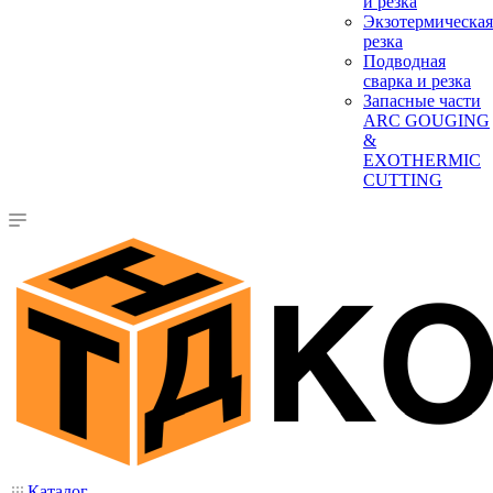
и резка
Экзотермическая
резка
Подводная
сварка и резка
Запасные части
ARC GOUGING
&
EXOTHERMIC
CUTTING
Каталог