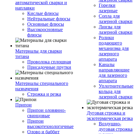
автоматической сварки и
Горелки
наплавки
лазерные
Кислые флюсы
Сопла для
Нейтральные флюсы
лазерной сварки
Основные флюсы
Линзы для
Высокоосновные
лазерной сварки
флюсы
Ролики
подающего
механизма для
Материалы для сварки
лазерного
титана
аппарата
Проволока сплошная
Каналы
Присадочные прутки
направляющие
для лазерного
аппарата
Материалы специального
Уплотнительные
назначения
кольца для
Строжка и резка
лазерной сварки
Припои
Припои оловянно-
Дуговая строжка и
свинцовые
экзотермическая резка
Припои
Воздушно-
высокотехнологичные
дуговая строжка
Олово и баббит