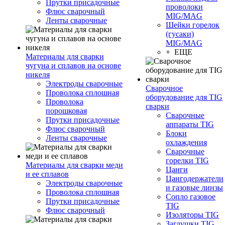
Прутки присадочные
проволоки
Флюс сварочный
MIG/MAG
Ленты сварочные
Шейки горелок
(гусаки)
MIG/MAG
+ ЕЩЕ
Материалы для сварки
чугуна и сплавов на основе
никеля
Электроды сварочные
Сварочное
Проволока сплошная
оборудование для TIG
Проволока
сварки
порошковая
Сварочные
Прутки присадочные
аппараты TIG
Флюс сварочный
Блоки
Ленты сварочные
охлаждения
Сварочные
горелки TIG
Материалы для сварки меди
Цанги
и ее сплавов
Цангодержатели
Электроды сварочные
и газовые линзы
Проволока сплошная
Сопло газовое
Прутки присадочные
TIG
Флюс сварочный
Изоляторы TIG
Заглушки TIG