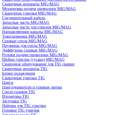
Сварочные аппараты MIG/MAG
Механизмы подачи проволоки MIG/MAG
Сварочные горелки MIG/MAG
Соединительный кабель
Запасные части MIG/MAG
Запасные части для горелок MIG/MAG
Направляющие каналы MIG/MAG
Токосъемники MIG/MAG
Газовые сопла MIG/MAG
Пружины для сопла MIG/MAG
Диффузоры газовые MIG/MAG
Ролики подачи проволоки MIG/MAG
Шейки горелок (гусаки) MIG/MAG
Сварочное оборудование для TIG сварки
Сварочные аппараты TIG
Блоки охлаждения
Сварочные горелки TIG
Цанги
Цангодержатели и газовые линзы
Сопло газовое TIG
Изоляторы TIG
Заглушки TIG
Наборы для TIG горелки
Головки TIG горелок
Запасные части TIG