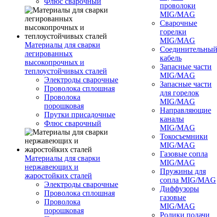
Флюс сварочный
проволоки
MIG/MAG
Сварочные
горелки
MIG/MAG
Материалы для сварки
Соединительны
легированных
кабель
высокопрочных и
Запасные части
теплоустойчивых сталей
MIG/MAG
Электроды сварочные
Запасные части
Проволока сплошная
для горелок
Проволока
MIG/MAG
порошковая
Направляющие
Прутки присадочные
каналы
Флюс сварочный
MIG/MAG
Токосъемники
MIG/MAG
Газовые сопла
Материалы для сварки
MIG/MAG
нержавеющих и
Пружины для
жаростойких сталей
сопла MIG/MAG
Электроды сварочные
Диффузоры
Проволока сплошная
газовые
Проволока
MIG/MAG
порошковая
Ролики подачи