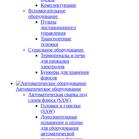
Комплектующие
Вспомогательное
оборудование
Пульты
дистанционного
управления
Транспортные
тележки
Сушильное оборудование
Термопеналы и печи
для прокалки
электродов
Бункеры для хранения
флюсов
Автоматическое оборудование
Автоматическая сварка под
слоем флюса (SAW)
Головки и горелки
(SAW)
Дополнительные
оснащение и опции
для оборудования
автоматической