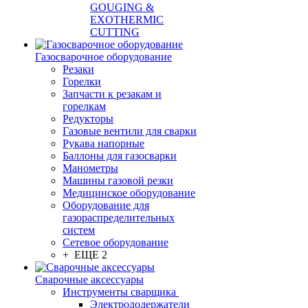
GOUGING &
EXOTHERMIC
CUTTING
Газосварочное оборудование
Резаки
Горелки
Запчасти к резакам и
горелкам
Редукторы
Газовые вентили для сварки
Рукава напорные
Баллоны для газосварки
Манометры
Машины газовой резки
Медицинское оборудование
Оборудование для
газораспределительных
систем
Сетевое оборудование
+ ЕЩЕ 2
Сварочные аксессуары
Инструменты сварщика
Электрододержатели