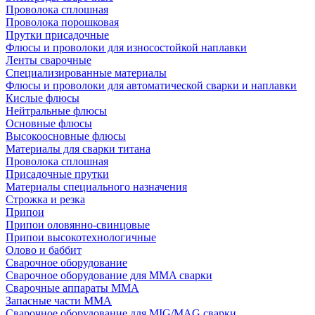
Проволока сплошная
Проволока порошковая
Прутки присадочные
Флюсы и проволоки для износостойкой наплавки
Ленты сварочные
Специализированные материалы
Флюсы и проволоки для автоматической сварки и наплавки
Кислые флюсы
Нейтральные флюсы
Основные флюсы
Высокоосновные флюсы
Материалы для сварки титана
Проволока сплошная
Присадочные прутки
Материалы специального назначения
Строжка и резка
Припои
Припои оловянно-свинцовые
Припои высокотехнологичные
Олово и баббит
Сварочное оборудование
Сварочное оборудование для MMA сварки
Сварочные аппараты MMA
Запасные части MMA
Сварочное оборудование для MIG/MAG сварки