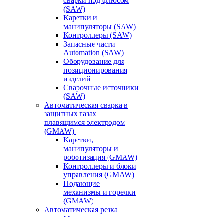
сварки под флюсом
(SAW)
Каретки и
манипуляторы (SAW)
Контроллеры (SAW)
Запасные части
Automation (SAW)
Оборудование для
позиционирования
изделий
Сварочные источники
(SAW)
Автоматическая сварка в
защитных газах
плавящимся электродом
(GMAW)
Каретки,
манипуляторы и
роботизация (GMAW)
Контроллеры и блоки
управления (GMAW)
Подающие
механизмы и горелки
(GMAW)
Автоматическая резка