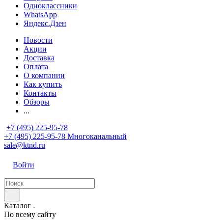
Одноклассники
WhatsApp
Яндекс.Дзен
Новости
Акции
Доставка
Оплата
О компании
Как купить
Контакты
Обзоры
...
+7 (495) 225-95-78
+7 (495) 225-95-78
Многоканальный
sale@ktnd.ru
Войти
Каталог
По всему сайту