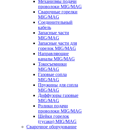
Механизмы подачи
проволоки MIG/MAG
Сварочные горелки
MIG/MAG
Соединительный
кабель
Запасные части
MIG/MAG
Запасные части для
горелок MIG/MAG
Направляющие
каналы MIG/MAG
Токосъемники
MIG/MAG
Газовые сопла
MIG/MAG
Пружины для сопла
MIG/MAG
Диффузоры газовые
MIG/MAG
Ролики подачи
проволоки MIG/MAG
Шейки горелок
(гусаки) MIG/MAG
Сварочное оборудование