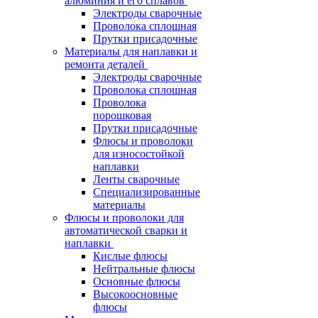
алюминия и его сплавов
Электроды сварочные
Проволока сплошная
Прутки присадочные
Материалы для наплавки и
ремонта деталей
Электроды сварочные
Проволока сплошная
Проволока
порошковая
Прутки присадочные
Флюсы и проволоки
для износостойкой
наплавки
Ленты сварочные
Специализированные
материалы
Флюсы и проволоки для
автоматической сварки и
наплавки
Кислые флюсы
Нейтральные флюсы
Основные флюсы
Высокоосновные
флюсы