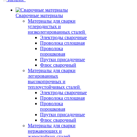
Сварочные материалы
Материалы для сварки
углеродистых и
низколегированных сталей
Электроды сварочные
Проволока сплошная
Проволока
порошковая
Прутки присадочные
Флюс сварочный
Материалы для сварки
легированных
высокопрочных и
теплоустойчивых сталей
Электроды сварочные
Проволока сплошная
Проволока
порошковая
Прутки присадочные
Флюс сварочный
Материалы для сварки
нержавеющих и
жаростойких сталей