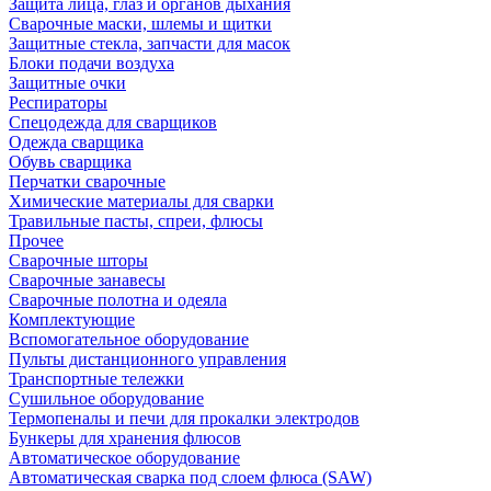
Защита лица, глаз и органов дыхания
Сварочные маски, шлемы и щитки
Защитные стекла, запчасти для масок
Блоки подачи воздуха
Защитные очки
Респираторы
Спецодежда для сварщиков
Одежда сварщика
Обувь сварщика
Перчатки сварочные
Химические материалы для сварки
Травильные пасты, спреи, флюсы
Прочее
Сварочные шторы
Сварочные занавесы
Сварочные полотна и одеяла
Комплектующие
Вспомогательное оборудование
Пульты дистанционного управления
Транспортные тележки
Сушильное оборудование
Термопеналы и печи для прокалки электродов
Бункеры для хранения флюсов
Автоматическое оборудование
Автоматическая сварка под слоем флюса (SAW)