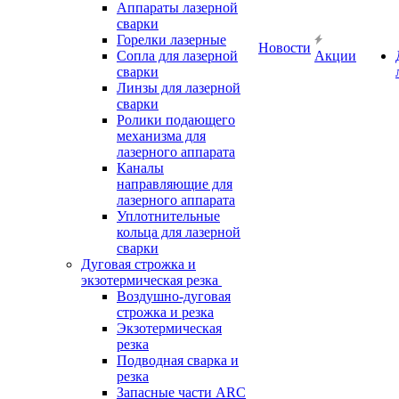
Аппараты лазерной
сварки
Горелки лазерные
Новости
Сопла для лазерной
Акции
сварки
Линзы для лазерной
сварки
Ролики подающего
механизма для
лазерного аппарата
Каналы
направляющие для
лазерного аппарата
Уплотнительные
кольца для лазерной
сварки
Дуговая строжка и
экзотермическая резка
Воздушно-дуговая
строжка и резка
Экзотермическая
резка
Подводная сварка и
резка
Запасные части ARC