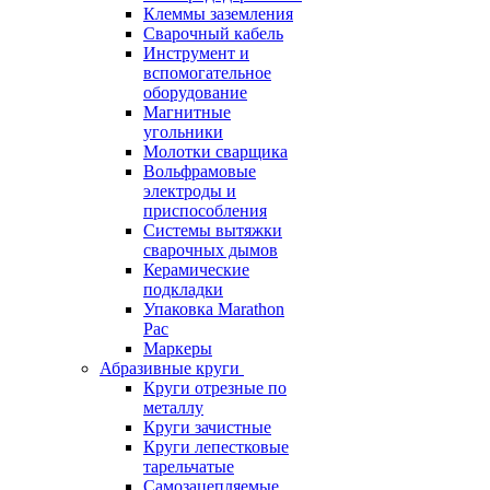
Клеммы заземления
Сварочный кабель
Инструмент и
вспомогательное
оборудование
Магнитные
угольники
Молотки сварщика
Вольфрамовые
электроды и
приспособления
Системы вытяжки
сварочных дымов
Керамические
подкладки
Упаковка Marathon
Pac
Маркеры
Абразивные круги
Круги отрезные по
металлу
Круги зачистные
Круги лепестковые
тарельчатые
Самозацепляемые