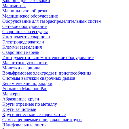
Баллоны для газосварки
Манометры
Машины газовой резки
Медицинское оборудование
Оборудование для газораспределительных систем
Сетевое оборудование
Сварочные аксессуары
Инструменты сварщика
Электрододержатели
Клеммы заземления
Сварочный кабель
Инструмент и вспомогательное оборудование
Магнитные угольники
Молотки сварщика
Вольфрамовые электроды и приспособления
Системы вытяжки сварочных дымов
Керамические подкладки
Упаковка Marathon Pac
Маркеры
Абразивные круги
Круги отрезные по металлу
Круги зачистные
Круги лепестковые тарельчатые
Самозацепляемые шлифовальные круги
Шлифовальные листы