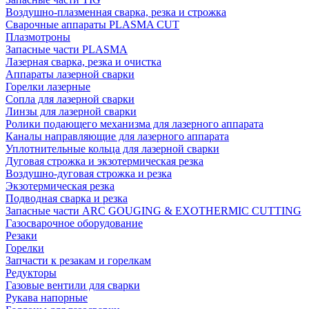
Воздушно-плазменная сварка, резка и строжка
Сварочные аппараты PLASMA CUT
Плазмотроны
Запасные части PLASMA
Лазерная сварка, резка и очистка
Аппараты лазерной сварки
Горелки лазерные
Сопла для лазерной сварки
Линзы для лазерной сварки
Ролики подающего механизма для лазерного аппарата
Каналы направляющие для лазерного аппарата
Уплотнительные кольца для лазерной сварки
Дуговая строжка и экзотермическая резка
Воздушно-дуговая строжка и резка
Экзотермическая резка
Подводная сварка и резка
Запасные части ARC GOUGING & EXOTHERMIC CUTTING
Газосварочное оборудование
Резаки
Горелки
Запчасти к резакам и горелкам
Редукторы
Газовые вентили для сварки
Рукава напорные