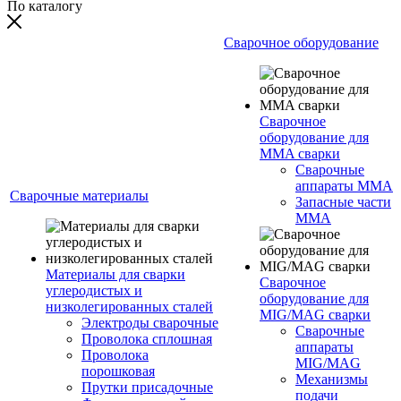
По каталогу
Сварочное оборудование
Сварочное
оборудование для
MMA сварки
Сварочные
аппараты MMA
Сварочные материалы
Запасные части
MMA
Материалы для сварки
Сварочное
углеродистых и
оборудование для
низколегированных сталей
MIG/MAG сварки
Электроды сварочные
Сварочные
Проволока сплошная
аппараты
Проволока
MIG/MAG
порошковая
Механизмы
Прутки присадочные
подачи