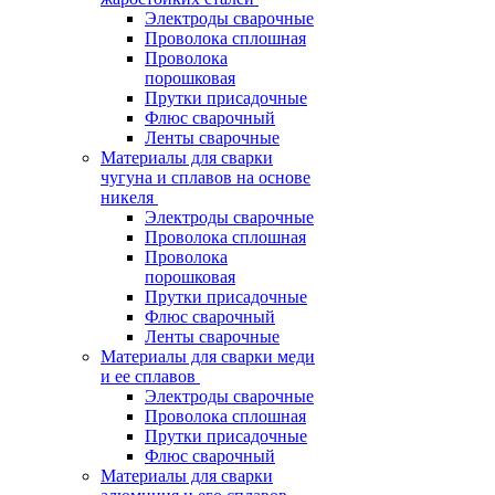
Электроды сварочные
Проволока сплошная
Проволока
порошковая
Прутки присадочные
Флюс сварочный
Ленты сварочные
Материалы для сварки
чугуна и сплавов на основе
никеля
Электроды сварочные
Проволока сплошная
Проволока
порошковая
Прутки присадочные
Флюс сварочный
Ленты сварочные
Материалы для сварки меди
и ее сплавов
Электроды сварочные
Проволока сплошная
Прутки присадочные
Флюс сварочный
Материалы для сварки