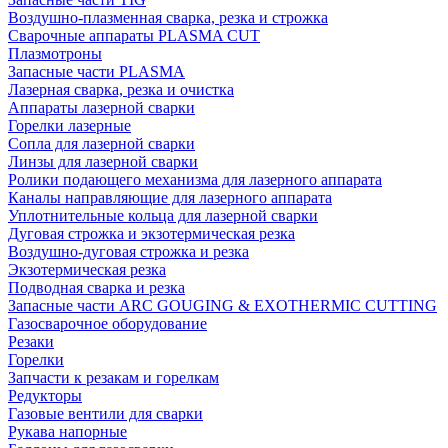
Воздушно-плазменная сварка, резка и строжка
Сварочные аппараты PLASMA CUT
Плазмотроны
Запасные части PLASMA
Лазерная сварка, резка и очистка
Аппараты лазерной сварки
Горелки лазерные
Сопла для лазерной сварки
Линзы для лазерной сварки
Ролики подающего механизма для лазерного аппарата
Каналы направляющие для лазерного аппарата
Уплотнительные кольца для лазерной сварки
Дуговая строжка и экзотермическая резка
Воздушно-дуговая строжка и резка
Экзотермическая резка
Подводная сварка и резка
Запасные части ARC GOUGING & EXOTHERMIC CUTTING
Газосварочное оборудование
Резаки
Горелки
Запчасти к резакам и горелкам
Редукторы
Газовые вентили для сварки
Рукава напорные