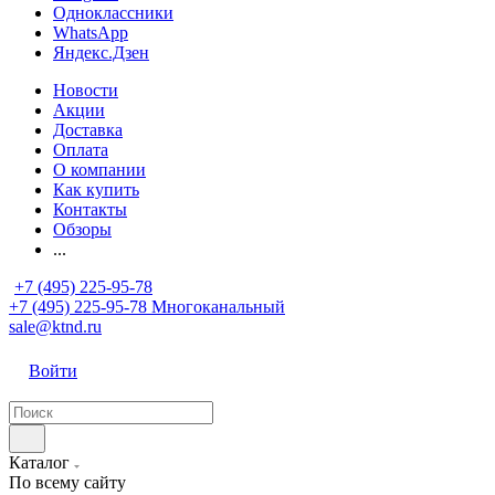
Одноклассники
WhatsApp
Яндекс.Дзен
Новости
Акции
Доставка
Оплата
О компании
Как купить
Контакты
Обзоры
...
+7 (495) 225-95-78
+7 (495) 225-95-78
Многоканальный
sale@ktnd.ru
Войти
Каталог
По всему сайту