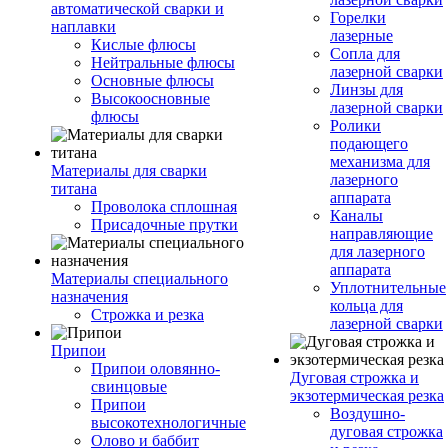
автоматической сварки и
Горелки
наплавки
лазерные
Кислые флюсы
Сопла для
Нейтральные флюсы
лазерной сварки
Основные флюсы
Линзы для
Высокоосновные
лазерной сварки
флюсы
Ролики
подающего
механизма для
Материалы для сварки
лазерного
титана
аппарата
Проволока сплошная
Каналы
Присадочные прутки
направляющие
для лазерного
аппарата
Материалы специального
Уплотнительные
назначения
кольца для
Строжка и резка
лазерной сварки
Припои
Припои оловянно-
Дуговая строжка и
свинцовые
экзотермическая резка
Припои
Воздушно-
высокотехнологичные
дуговая строжка
Олово и баббит