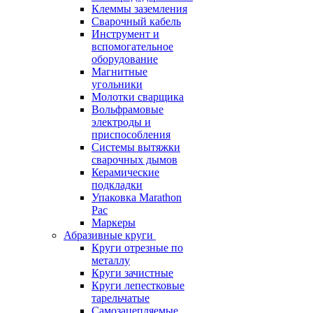
Клеммы заземления
Сварочный кабель
Инструмент и
вспомогательное
оборудование
Магнитные
угольники
Молотки сварщика
Вольфрамовые
электроды и
приспособления
Системы вытяжки
сварочных дымов
Керамические
подкладки
Упаковка Marathon
Pac
Маркеры
Абразивные круги
Круги отрезные по
металлу
Круги зачистные
Круги лепестковые
тарельчатые
Самозацепляемые