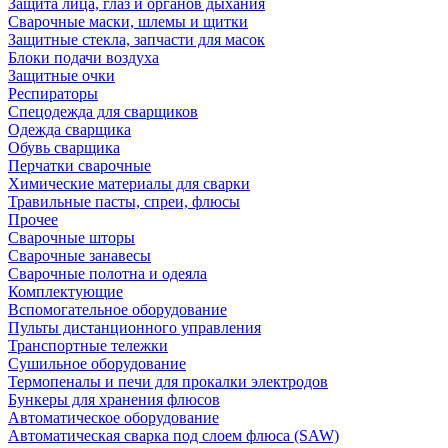
Защита лица, глаз и органов дыхания
Сварочные маски, шлемы и щитки
Защитные стекла, запчасти для масок
Блоки подачи воздуха
Защитные очки
Респираторы
Спецодежда для сварщиков
Одежда сварщика
Обувь сварщика
Перчатки сварочные
Химические материалы для сварки
Травильные пасты, спреи, флюсы
Прочее
Сварочные шторы
Сварочные занавесы
Сварочные полотна и одеяла
Комплектующие
Вспомогательное оборудование
Пульты дистанционного управления
Транспортные тележки
Сушильное оборудование
Термопеналы и печи для прокалки электродов
Бункеры для хранения флюсов
Автоматическое оборудование
Автоматическая сварка под слоем флюса (SAW)