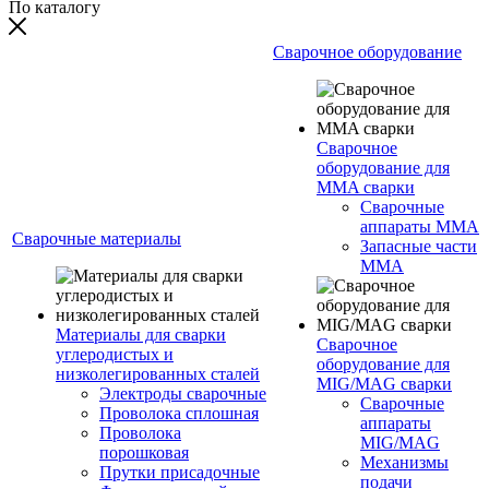
По каталогу
Сварочное оборудование
Сварочное
оборудование для
MMA сварки
Сварочные
аппараты MMA
Сварочные материалы
Запасные части
MMA
Материалы для сварки
Сварочное
углеродистых и
оборудование для
низколегированных сталей
MIG/MAG сварки
Электроды сварочные
Сварочные
Проволока сплошная
аппараты
Проволока
MIG/MAG
порошковая
Механизмы
Прутки присадочные
подачи