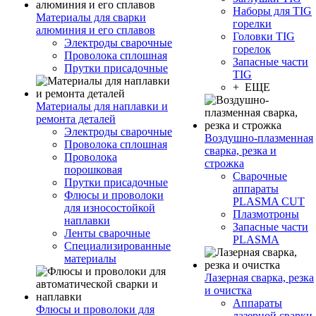
Наборы для TIG
Материалы для сварки
горелки
алюминия и его сплавов
Головки TIG
Электроды сварочные
горелок
Проволока сплошная
Запасные части
Прутки присадочные
TIG
+ ЕЩЕ
Материалы для наплавки и
ремонта деталей
Электроды сварочные
Воздушно-плазменная
Проволока сплошная
сварка, резка и
Проволока
строжка
порошковая
Сварочные
Прутки присадочные
аппараты
Флюсы и проволоки
PLASMA CUT
для износостойкой
Плазмотроны
наплавки
Запасные части
Ленты сварочные
PLASMA
Специализированные
материалы
Лазерная сварка, резка
и очистка
Аппараты
Флюсы и проволоки для
лазерной сварки