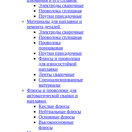
алюминия и его сплавов
Электроды сварочные
Проволока сплошная
Прутки присадочные
Материалы для наплавки и
ремонта деталей
Электроды сварочные
Проволока сплошная
Проволока
порошковая
Прутки присадочные
Флюсы и проволоки
для износостойкой
наплавки
Ленты сварочные
Специализированные
материалы
Флюсы и проволоки для
автоматической сварки и
наплавки
Кислые флюсы
Нейтральные флюсы
Основные флюсы
Высокоосновные
флюсы