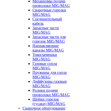
Механизмы подачи
проволоки MIG/MAG
Сварочные горелки
MIG/MAG
Соединительный
кабель
Запасные части
MIG/MAG
Запасные части для
горелок MIG/MAG
Направляющие
каналы MIG/MAG
Токосъемники
MIG/MAG
Газовые сопла
MIG/MAG
Пружины для сопла
MIG/MAG
Диффузоры газовые
MIG/MAG
Ролики подачи
проволоки MIG/MAG
Шейки горелок
(гусаки) MIG/MAG
Сварочное оборудование