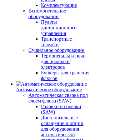
Комплектующие
Вспомогательное
оборудование
Пульты
дистанционного
управления
Транспортные
тележки
Сушильное оборудование
Термопеналы и печи
для прокалки
электродов
Бункеры для хранения
флюсов
Автоматическое оборудование
Автоматическая сварка под
слоем флюса (SAW)
Головки и горелки
(SAW)
Дополнительные
оснащение и опции
для оборудования
автоматической