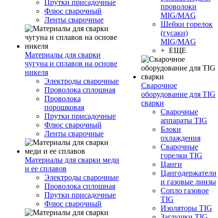
Прутки присадочные
проволоки
Флюс сварочный
MIG/MAG
Ленты сварочные
Шейки горелок
(гусаки)
MIG/MAG
+ ЕЩЕ
Материалы для сварки
чугуна и сплавов на основе
никеля
Электроды сварочные
Сварочное
Проволока сплошная
оборудование для TIG
Проволока
сварки
порошковая
Сварочные
Прутки присадочные
аппараты TIG
Флюс сварочный
Блоки
Ленты сварочные
охлаждения
Сварочные
горелки TIG
Материалы для сварки меди
Цанги
и ее сплавов
Цангодержатели
Электроды сварочные
и газовые линзы
Проволока сплошная
Сопло газовое
Прутки присадочные
TIG
Флюс сварочный
Изоляторы TIG
Заглушки TIG