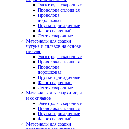
Электроды сварочные
Проволока сплошная
Проволока
порошковая
Прутки присадочные
Флюс сварочный
Ленты сварочные
Материалы для сварки
чугуна и сплавов на основе
никеля
Электроды сварочные
Проволока сплошная
Проволока
порошковая
Прутки присадочные
Флюс сварочный
Ленты сварочные
Материалы для сварки меди
и ее сплавов
Электроды сварочные
Проволока сплошная
Прутки присадочные
Флюс сварочный
Материалы для сварки