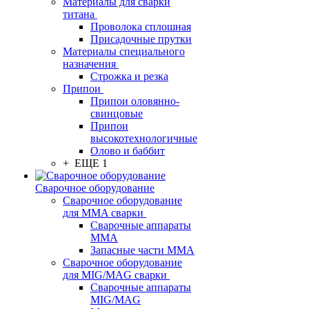
Материалы для сварки
титана
Проволока сплошная
Присадочные прутки
Материалы специального
назначения
Строжка и резка
Припои
Припои оловянно-
свинцовые
Припои
высокотехнологичные
Олово и баббит
+ ЕЩЕ 1
Сварочное оборудование
Сварочное оборудование
для MMA сварки
Сварочные аппараты
MMA
Запасные части MMA
Сварочное оборудование
для MIG/MAG сварки
Сварочные аппараты
MIG/MAG