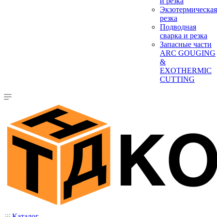
и резка
Экзотермическая
резка
Подводная
сварка и резка
Запасные части
ARC GOUGING
&
EXOTHERMIC
CUTTING
Каталог