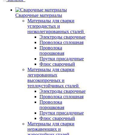
Сварочные материалы
Материалы для сварки
углеродистых и
низколегированных сталей
Электроды сварочные
Проволока сплошная
Проволока
порошковая
Прутки присадочные
Флюс сварочный
Материалы для сварки
легированных
высокопрочных и
теплоустойчивых сталей
Электроды сварочные
Проволока сплошная
Проволока
порошковая
Прутки присадочные
Флюс сварочный
Материалы для сварки
нержавеющих и
жаростойких сталей