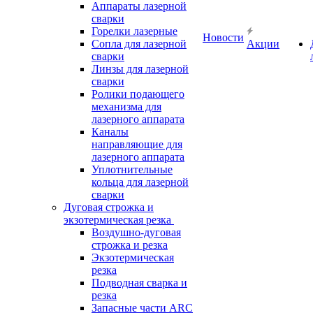
Аппараты лазерной
сварки
Горелки лазерные
Новости
Сопла для лазерной
Акции
сварки
Линзы для лазерной
сварки
Ролики подающего
механизма для
лазерного аппарата
Каналы
направляющие для
лазерного аппарата
Уплотнительные
кольца для лазерной
сварки
Дуговая строжка и
экзотермическая резка
Воздушно-дуговая
строжка и резка
Экзотермическая
резка
Подводная сварка и
резка
Запасные части ARC