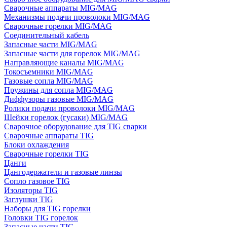
Сварочные аппараты MIG/MAG
Механизмы подачи проволоки MIG/MAG
Сварочные горелки MIG/MAG
Соединительный кабель
Запасные части MIG/MAG
Запасные части для горелок MIG/MAG
Направляющие каналы MIG/MAG
Токосъемники MIG/MAG
Газовые сопла MIG/MAG
Пружины для сопла MIG/MAG
Диффузоры газовые MIG/MAG
Ролики подачи проволоки MIG/MAG
Шейки горелок (гусаки) MIG/MAG
Сварочное оборудование для TIG сварки
Сварочные аппараты TIG
Блоки охлаждения
Сварочные горелки TIG
Цанги
Цангодержатели и газовые линзы
Сопло газовое TIG
Изоляторы TIG
Заглушки TIG
Наборы для TIG горелки
Головки TIG горелок
Запасные части TIG