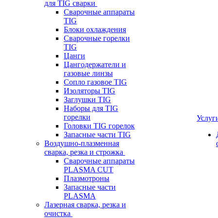
для TIG сварки
Сварочные аппараты
TIG
Блоки охлаждения
Сварочные горелки
TIG
Цанги
Цангодержатели и
газовые линзы
Сопло газовое TIG
Изоляторы TIG
Заглушки TIG
Наборы для TIG
горелки
Услуг
Головки TIG горелок
Запасные части TIG
Воздушно-плазменная
сварка, резка и строжка
Сварочные аппараты
PLASMA CUT
Плазмотроны
Запасные части
PLASMA
Лазерная сварка, резка и
очистка