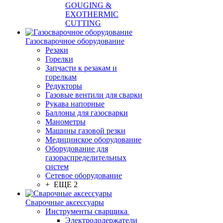
GOUGING &
EXOTHERMIC
CUTTING
Газосварочное оборудование
Резаки
Горелки
Запчасти к резакам и
горелкам
Редукторы
Газовые вентили для сварки
Рукава напорные
Баллоны для газосварки
Манометры
Машины газовой резки
Медицинское оборудование
Оборудование для
газораспределительных
систем
Сетевое оборудование
+ ЕЩЕ 2
Сварочные аксессуары
Инструменты сварщика
Электрододержатели