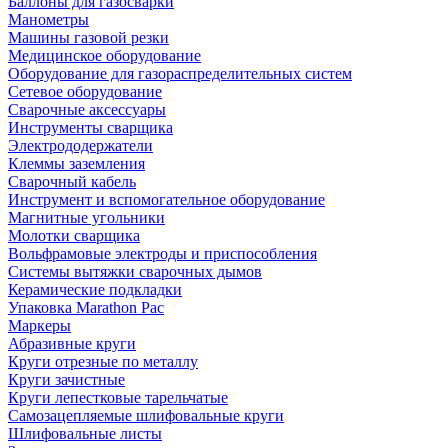
Баллоны для газосварки
Манометры
Машины газовой резки
Медицинское оборудование
Оборудование для газораспределительных систем
Сетевое оборудование
Сварочные аксессуары
Инструменты сварщика
Электрододержатели
Клеммы заземления
Сварочный кабель
Инструмент и вспомогательное оборудование
Магнитные угольники
Молотки сварщика
Вольфрамовые электроды и приспособления
Системы вытяжки сварочных дымов
Керамические подкладки
Упаковка Marathon Pac
Маркеры
Абразивные круги
Круги отрезные по металлу
Круги зачистные
Круги лепестковые тарельчатые
Самозацепляемые шлифовальные круги
Шлифовальные листы