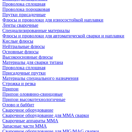
Проволока сплошная
Проволока порошковая
Прутки присадочные
Флюсы и проволоки для износостойкой наплавки
Ленты сварочные
Специализированные материалы
Флюсы и проволоки для автоматической сварки и наплавки
Кислые флюсы
Нейтральные флюсы
Основные флюсы
Высокоосновные флюсы
Материалы для сварки титана
Проволока сплошная
Присадочные прутки
Материалы специального назначения
Строжка и резка
Припои
Припои оловянно-свинцовые
Припои высокотехнологичные
Олово и баббит
Сварочное оборудование
Сварочное оборудование для MMA сварки
Сварочные аппараты MMA
Запасные части MMA
Сварочное оборудование для MIG/MAG сварки