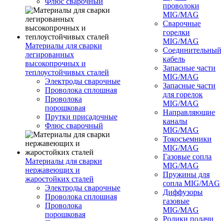
Флюс сварочный
проволоки
MIG/MAG
Сварочные
горелки
MIG/MAG
Материалы для сварки
Соединительны
легированных
кабель
высокопрочных и
Запасные части
теплоустойчивых сталей
MIG/MAG
Электроды сварочные
Запасные части
Проволока сплошная
для горелок
Проволока
MIG/MAG
порошковая
Направляющие
Прутки присадочные
каналы
Флюс сварочный
MIG/MAG
Токосъемники
MIG/MAG
Газовые сопла
Материалы для сварки
MIG/MAG
нержавеющих и
Пружины для
жаростойких сталей
сопла MIG/MAG
Электроды сварочные
Диффузоры
Проволока сплошная
газовые
Проволока
MIG/MAG
порошковая
Ролики подачи