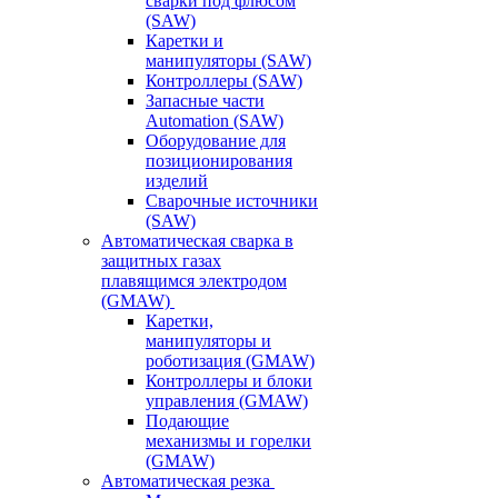
сварки под флюсом
(SAW)
Каретки и
манипуляторы (SAW)
Контроллеры (SAW)
Запасные части
Automation (SAW)
Оборудование для
позиционирования
изделий
Сварочные источники
(SAW)
Автоматическая сварка в
защитных газах
плавящимся электродом
(GMAW)
Каретки,
манипуляторы и
роботизация (GMAW)
Контроллеры и блоки
управления (GMAW)
Подающие
механизмы и горелки
(GMAW)
Автоматическая резка