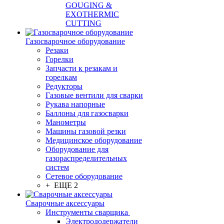
GOUGING &
EXOTHERMIC
CUTTING
Газосварочное оборудование
Резаки
Горелки
Запчасти к резакам и
горелкам
Редукторы
Газовые вентили для сварки
Рукава напорные
Баллоны для газосварки
Манометры
Машины газовой резки
Медицинское оборудование
Оборудование для
газораспределительных
систем
Сетевое оборудование
+ ЕЩЕ 2
Сварочные аксессуары
Инструменты сварщика
Электрододержатели