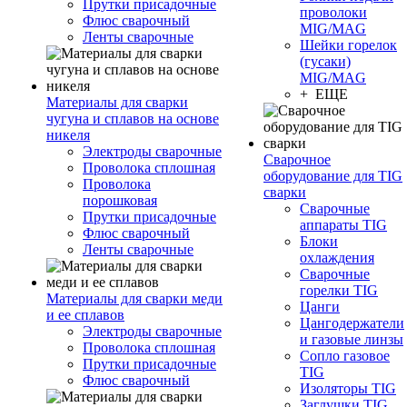
Прутки присадочные
проволоки
Флюс сварочный
MIG/MAG
Ленты сварочные
Шейки горелок
(гусаки)
MIG/MAG
+ ЕЩЕ
Материалы для сварки
чугуна и сплавов на основе
никеля
Электроды сварочные
Сварочное
Проволока сплошная
оборудование для TIG
Проволока
сварки
порошковая
Сварочные
Прутки присадочные
аппараты TIG
Флюс сварочный
Блоки
Ленты сварочные
охлаждения
Сварочные
горелки TIG
Материалы для сварки меди
Цанги
и ее сплавов
Цангодержатели
Электроды сварочные
и газовые линзы
Проволока сплошная
Сопло газовое
Прутки присадочные
TIG
Флюс сварочный
Изоляторы TIG
Заглушки TIG