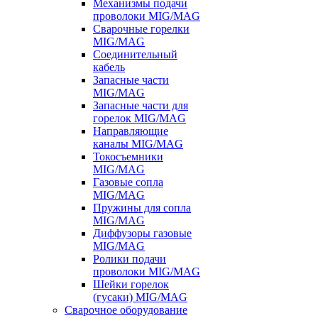
Механизмы подачи
проволоки MIG/MAG
Сварочные горелки
MIG/MAG
Соединительный
кабель
Запасные части
MIG/MAG
Запасные части для
горелок MIG/MAG
Направляющие
каналы MIG/MAG
Токосъемники
MIG/MAG
Газовые сопла
MIG/MAG
Пружины для сопла
MIG/MAG
Диффузоры газовые
MIG/MAG
Ролики подачи
проволоки MIG/MAG
Шейки горелок
(гусаки) MIG/MAG
Сварочное оборудование