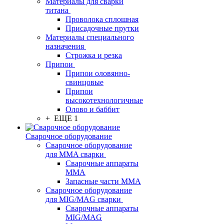
Материалы для сварки
титана
Проволока сплошная
Присадочные прутки
Материалы специального
назначения
Строжка и резка
Припои
Припои оловянно-
свинцовые
Припои
высокотехнологичные
Олово и баббит
+ ЕЩЕ 1
Сварочное оборудование
Сварочное оборудование
для MMA сварки
Сварочные аппараты
MMA
Запасные части MMA
Сварочное оборудование
для MIG/MAG сварки
Сварочные аппараты
MIG/MAG