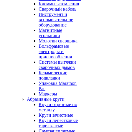
Клеммы заземления
Сварочный кабель
Инструмент и
вспомогательное
оборудование
Магнитные
угольники
Молотки сварщика
Вольфрамовые
электроды и
приспособления
Системы вытяжки
сварочных дымов
Керамические
подкладки
Упаковка Marathon
Pac
Маркеры
Абразивные круги
Круги отрезные по
металлу
Круги зачистные
Круги лепестковые
тарельчатые
Самозацепляемые