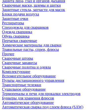
Защита лица, глаз и органов дыхания
Сварочные маски, шлемы и щитки
Защитные стекла, запчасти для масок
Блоки подачи воздуха
Защитные очки
Респираторы
Спецодежда для сварщиков
Одежда сварщика
Обувь сварщика
Перчатки сварочные
Химические материалы для сварки
Травильные пасты, спреи, флюсы
Прочее
Сварочные шторы
Сварочные занавесы
Сварочные полотна и одеяла
Комплектующие
Вспомогательное оборудование
Пульты дистанционного управления
Транспортные тележки
Сушильное оборудование
Термопеналы и печи для прокалки электродов
Бункеры для хранения флюсов
Автоматическое оборудование
Автоматическая сварка под слоем флюса (SAW)