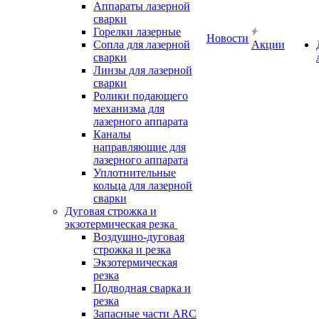
Аппараты лазерной
сварки
Горелки лазерные
Новости
Сопла для лазерной
Акции
сварки
Линзы для лазерной
сварки
Ролики подающего
механизма для
лазерного аппарата
Каналы
направляющие для
лазерного аппарата
Уплотнительные
кольца для лазерной
сварки
Дуговая строжка и
экзотермическая резка
Воздушно-дуговая
строжка и резка
Экзотермическая
резка
Подводная сварка и
резка
Запасные части ARC