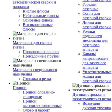
автоматической сварки и
Горелки
наплавки
лазерные
Кислые флюсы
Сопла для
Нейтральные флюсы
лазерной сварки
Основные флюсы
Линзы для
Высокоосновные
лазерной сварки
флюсы
Ролики
подающего
механизма для
Материалы для сварки
лазерного
титана
аппарата
Проволока сплошная
Каналы
Присадочные прутки
направляющие
для лазерного
аппарата
Материалы специального
Уплотнительные
назначения
кольца для
Строжка и резка
лазерной сварки
Припои
Припои оловянно-
Дуговая строжка и
свинцовые
экзотермическая резка
Припои
Воздушно-
высокотехнологичные
дуговая строжка
Олово и баббит