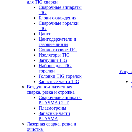
для TIG сварки
Сварочные аппараты
TIG
Блоки охлаждения
Сварочные горелки
TIG
Цанги
Цангодержатели и
газовые линзы
Сопло газовое TIG
Изоляторы TIG
Заглушки TIG
Наборы для TIG
горелки
Услуг
Головки TIG горелок
Запасные части TIG
Воздушно-плазменная
сварка, резка и строжка
Сварочные аппараты
PLASMA CUT
Плазмотроны
Запасные части
PLASMA
Лазерная сварка, резка и
очистка