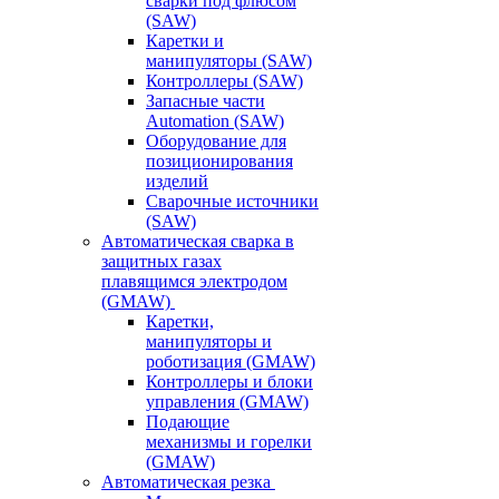
сварки под флюсом
(SAW)
Каретки и
манипуляторы (SAW)
Контроллеры (SAW)
Запасные части
Automation (SAW)
Оборудование для
позиционирования
изделий
Сварочные источники
(SAW)
Автоматическая сварка в
защитных газах
плавящимся электродом
(GMAW)
Каретки,
манипуляторы и
роботизация (GMAW)
Контроллеры и блоки
управления (GMAW)
Подающие
механизмы и горелки
(GMAW)
Автоматическая резка