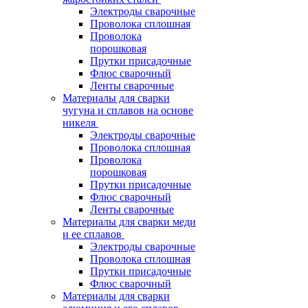
Электроды сварочные
Проволока сплошная
Проволока
порошковая
Прутки присадочные
Флюс сварочный
Ленты сварочные
Материалы для сварки
чугуна и сплавов на основе
никеля
Электроды сварочные
Проволока сплошная
Проволока
порошковая
Прутки присадочные
Флюс сварочный
Ленты сварочные
Материалы для сварки меди
и ее сплавов
Электроды сварочные
Проволока сплошная
Прутки присадочные
Флюс сварочный
Материалы для сварки