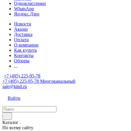
Одноклассники
WhatsApp
Яндекс.Дзен
Новости
Акции
Доставка
Оплата
О компании
Как купить
Контакты
Обзоры
...
+7 (495) 225-95-78
+7 (495) 225-95-78
Многоканальный
sale@ktnd.ru
Войти
Каталог
По всему сайту