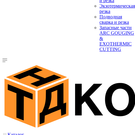
и резка
Экзотермическая
резка
Подводная
сварка и резка
Запасные части
ARC GOUGING
&
EXOTHERMIC
CUTTING
Каталог