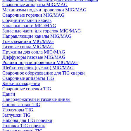
Сварочные аппараты MIG/MAG
Механизмы подачи проволоки MIG/MAG
Сварочные горелки MIG/MAG
Соединительный кабель
Запасные части MIG/MAG
Запасные части для горелок MIG/MAG
Направляющие каналы MIG/MAG
Токосъемники MIG/MAG
Газовые сопла MIG/MAG
Пружины для сопла MIG/MAG
Диффузоры газовые MIG/MAG
Ролики подачи проволоки MIG/MAG
Шейки горелок (гусаки) MIG/MAG
Сварочное оборудование для TIG сварки
Сварочные аппараты TIG
Блоки охлаждения
Сварочные горелки TIG
Цанги
Цангодержатели и газовые линзы
Сопло газовое TIG
Изоляторы TIG
Заглушки TIG
Наборы для TIG горелки
Головки TIG горелок
Запасные части TIG