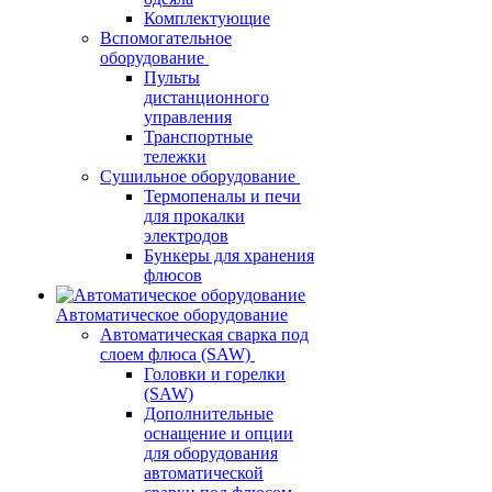
Комплектующие
Вспомогательное
оборудование
Пульты
дистанционного
управления
Транспортные
тележки
Сушильное оборудование
Термопеналы и печи
для прокалки
электродов
Бункеры для хранения
флюсов
Автоматическое оборудование
Автоматическая сварка под
слоем флюса (SAW)
Головки и горелки
(SAW)
Дополнительные
оснащение и опции
для оборудования
автоматической