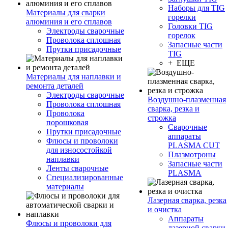
Наборы для TIG
Материалы для сварки
горелки
алюминия и его сплавов
Головки TIG
Электроды сварочные
горелок
Проволока сплошная
Запасные части
Прутки присадочные
TIG
+ ЕЩЕ
Материалы для наплавки и
ремонта деталей
Электроды сварочные
Воздушно-плазменная
Проволока сплошная
сварка, резка и
Проволока
строжка
порошковая
Сварочные
Прутки присадочные
аппараты
Флюсы и проволоки
PLASMA CUT
для износостойкой
Плазмотроны
наплавки
Запасные части
Ленты сварочные
PLASMA
Специализированные
материалы
Лазерная сварка, резка
и очистка
Аппараты
Флюсы и проволоки для
лазерной сварки