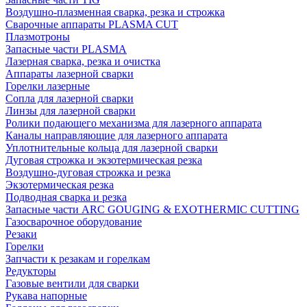
Воздушно-плазменная сварка, резка и строжка
Сварочные аппараты PLASMA CUT
Плазмотроны
Запасные части PLASMA
Лазерная сварка, резка и очистка
Аппараты лазерной сварки
Горелки лазерные
Сопла для лазерной сварки
Линзы для лазерной сварки
Ролики подающего механизма для лазерного аппарата
Каналы направляющие для лазерного аппарата
Уплотнительные кольца для лазерной сварки
Дуговая строжка и экзотермическая резка
Воздушно-дуговая строжка и резка
Экзотермическая резка
Подводная сварка и резка
Запасные части ARC GOUGING & EXOTHERMIC CUTTING
Газосварочное оборудование
Резаки
Горелки
Запчасти к резакам и горелкам
Редукторы
Газовые вентили для сварки
Рукава напорные