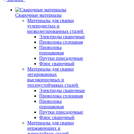
Сварочные материалы
Материалы для сварки
углеродистых и
низколегированных сталей
Электроды сварочные
Проволока сплошная
Проволока
порошковая
Прутки присадочные
Флюс сварочный
Материалы для сварки
легированных
высокопрочных и
теплоустойчивых сталей
Электроды сварочные
Проволока сплошная
Проволока
порошковая
Прутки присадочные
Флюс сварочный
Материалы для сварки
нержавеющих и
жаростойких сталей