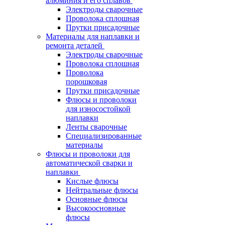
алюминия и его сплавов
Электроды сварочные
Проволока сплошная
Прутки присадочные
Материалы для наплавки и
ремонта деталей
Электроды сварочные
Проволока сплошная
Проволока
порошковая
Прутки присадочные
Флюсы и проволоки
для износостойкой
наплавки
Ленты сварочные
Специализированные
материалы
Флюсы и проволоки для
автоматической сварки и
наплавки
Кислые флюсы
Нейтральные флюсы
Основные флюсы
Высокоосновные
флюсы