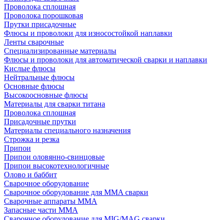
Проволока сплошная
Проволока порошковая
Прутки присадочные
Флюсы и проволоки для износостойкой наплавки
Ленты сварочные
Специализированные материалы
Флюсы и проволоки для автоматической сварки и наплавки
Кислые флюсы
Нейтральные флюсы
Основные флюсы
Высокоосновные флюсы
Материалы для сварки титана
Проволока сплошная
Присадочные прутки
Материалы специального назначения
Строжка и резка
Припои
Припои оловянно-свинцовые
Припои высокотехнологичные
Олово и баббит
Сварочное оборудование
Сварочное оборудование для MMA сварки
Сварочные аппараты MMA
Запасные части MMA
Сварочное оборудование для MIG/MAG сварки