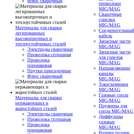
Флюс сварочный
проволоки
MIG/MAG
Сварочные
горелки
MIG/MAG
Материалы для сварки
Соединительны
легированных
кабель
высокопрочных и
Запасные части
теплоустойчивых сталей
MIG/MAG
Электроды сварочные
Запасные части
Проволока сплошная
для горелок
Проволока
MIG/MAG
порошковая
Направляющие
Прутки присадочные
каналы
Флюс сварочный
MIG/MAG
Токосъемники
MIG/MAG
Газовые сопла
Материалы для сварки
MIG/MAG
нержавеющих и
Пружины для
жаростойких сталей
сопла MIG/MAG
Электроды сварочные
Диффузоры
Проволока сплошная
газовые
Проволока
MIG/MAG
порошковая
Ролики подачи