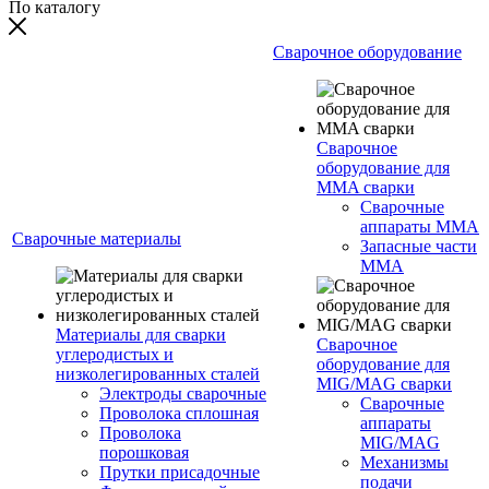
По каталогу
Сварочное оборудование
Сварочное
оборудование для
MMA сварки
Сварочные
аппараты MMA
Сварочные материалы
Запасные части
MMA
Материалы для сварки
Сварочное
углеродистых и
оборудование для
низколегированных сталей
MIG/MAG сварки
Электроды сварочные
Сварочные
Проволока сплошная
аппараты
Проволока
MIG/MAG
порошковая
Механизмы
Прутки присадочные
подачи