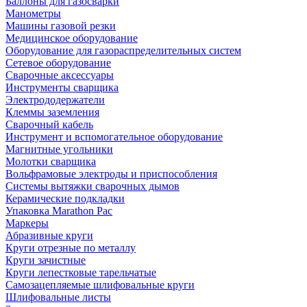
Баллоны для газосварки
Манометры
Машины газовой резки
Медицинское оборудование
Оборудование для газораспределительных систем
Сетевое оборудование
Сварочные аксессуары
Инструменты сварщика
Электрододержатели
Клеммы заземления
Сварочный кабель
Инструмент и вспомогательное оборудование
Магнитные угольники
Молотки сварщика
Вольфрамовые электроды и приспособления
Системы вытяжки сварочных дымов
Керамические подкладки
Упаковка Marathon Pac
Маркеры
Абразивные круги
Круги отрезные по металлу
Круги зачистные
Круги лепестковые тарельчатые
Самозацепляемые шлифовальные круги
Шлифовальные листы