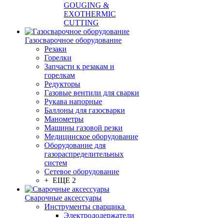
GOUGING &
EXOTHERMIC
CUTTING
Газосварочное оборудование
Резаки
Горелки
Запчасти к резакам и
горелкам
Редукторы
Газовые вентили для сварки
Рукава напорные
Баллоны для газосварки
Манометры
Машины газовой резки
Медицинское оборудование
Оборудование для
газораспределительных
систем
Сетевое оборудование
+ ЕЩЕ 2
Сварочные аксессуары
Инструменты сварщика
Электрододержатели