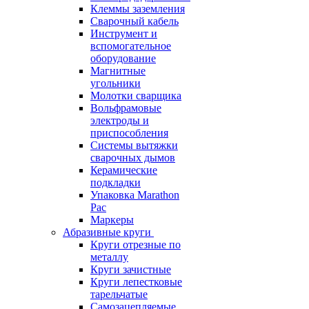
Клеммы заземления
Сварочный кабель
Инструмент и
вспомогательное
оборудование
Магнитные
угольники
Молотки сварщика
Вольфрамовые
электроды и
приспособления
Системы вытяжки
сварочных дымов
Керамические
подкладки
Упаковка Marathon
Pac
Маркеры
Абразивные круги
Круги отрезные по
металлу
Круги зачистные
Круги лепестковые
тарельчатые
Самозацепляемые