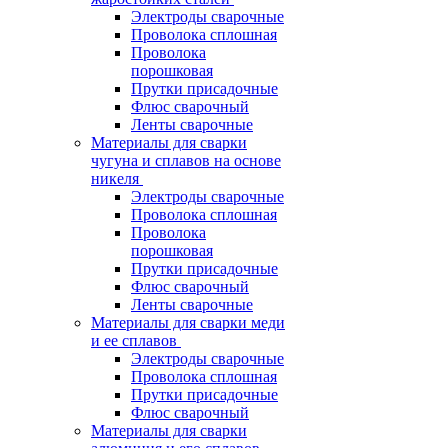
Электроды сварочные
Проволока сплошная
Проволока
порошковая
Прутки присадочные
Флюс сварочный
Ленты сварочные
Материалы для сварки
чугуна и сплавов на основе
никеля
Электроды сварочные
Проволока сплошная
Проволока
порошковая
Прутки присадочные
Флюс сварочный
Ленты сварочные
Материалы для сварки меди
и ее сплавов
Электроды сварочные
Проволока сплошная
Прутки присадочные
Флюс сварочный
Материалы для сварки