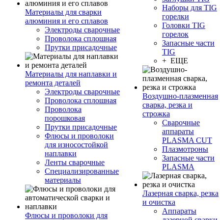
Наборы для TIG
Материалы для сварки
горелки
алюминия и его сплавов
Головки TIG
Электроды сварочные
горелок
Проволока сплошная
Запасные части
Прутки присадочные
TIG
+ ЕЩЕ
Материалы для наплавки и
ремонта деталей
Электроды сварочные
Воздушно-плазменная
Проволока сплошная
сварка, резка и
Проволока
строжка
порошковая
Сварочные
Прутки присадочные
аппараты
Флюсы и проволоки
PLASMA CUT
для износостойкой
Плазмотроны
наплавки
Запасные части
Ленты сварочные
PLASMA
Специализированные
материалы
Лазерная сварка, резка
и очистка
Аппараты
Флюсы и проволоки для
лазерной сварки