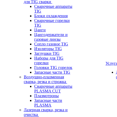
для TIG сварки
Сварочные аппараты
TIG
Блоки охлаждения
Сварочные горелки
TIG
Цанги
Цангодержатели и
газовые линзы
Сопло газовое TIG
Изоляторы TIG
Заглушки TIG
Наборы для TIG
горелки
Услуг
Головки TIG горелок
Запасные части TIG
Воздушно-плазменная
сварка, резка и строжка
Сварочные аппараты
PLASMA CUT
Плазмотроны
Запасные части
PLASMA
Лазерная сварка, резка и
очистка