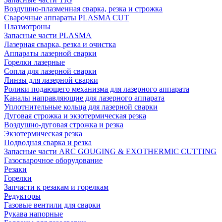
Воздушно-плазменная сварка, резка и строжка
Сварочные аппараты PLASMA CUT
Плазмотроны
Запасные части PLASMA
Лазерная сварка, резка и очистка
Аппараты лазерной сварки
Горелки лазерные
Сопла для лазерной сварки
Линзы для лазерной сварки
Ролики подающего механизма для лазерного аппарата
Каналы направляющие для лазерного аппарата
Уплотнительные кольца для лазерной сварки
Дуговая строжка и экзотермическая резка
Воздушно-дуговая строжка и резка
Экзотермическая резка
Подводная сварка и резка
Запасные части ARC GOUGING & EXOTHERMIC CUTTING
Газосварочное оборудование
Резаки
Горелки
Запчасти к резакам и горелкам
Редукторы
Газовые вентили для сварки
Рукава напорные