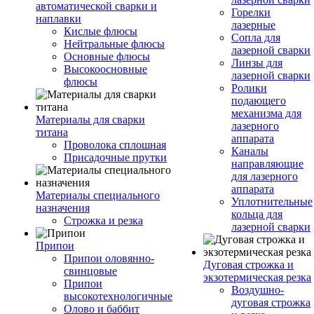
автоматической сварки и
Горелки
наплавки
лазерные
Кислые флюсы
Сопла для
Нейтральные флюсы
лазерной сварки
Основные флюсы
Линзы для
Высокоосновные
лазерной сварки
флюсы
Ролики
подающего
механизма для
Материалы для сварки
лазерного
титана
аппарата
Проволока сплошная
Каналы
Присадочные прутки
направляющие
для лазерного
аппарата
Материалы специального
Уплотнительные
назначения
кольца для
Строжка и резка
лазерной сварки
Припои
Припои оловянно-
Дуговая строжка и
свинцовые
экзотермическая резка
Припои
Воздушно-
высокотехнологичные
дуговая строжка
Олово и баббит