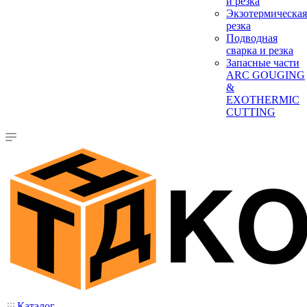
и резка
Экзотермическая
резка
Подводная
сварка и резка
Запасные части
ARC GOUGING
&
EXOTHERMIC
CUTTING
Каталог