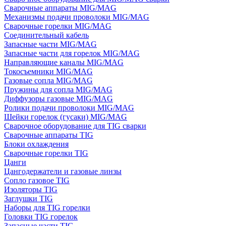
Сварочные аппараты MIG/MAG
Механизмы подачи проволоки MIG/MAG
Сварочные горелки MIG/MAG
Соединительный кабель
Запасные части MIG/MAG
Запасные части для горелок MIG/MAG
Направляющие каналы MIG/MAG
Токосъемники MIG/MAG
Газовые сопла MIG/MAG
Пружины для сопла MIG/MAG
Диффузоры газовые MIG/MAG
Ролики подачи проволоки MIG/MAG
Шейки горелок (гусаки) MIG/MAG
Сварочное оборудование для TIG сварки
Сварочные аппараты TIG
Блоки охлаждения
Сварочные горелки TIG
Цанги
Цангодержатели и газовые линзы
Сопло газовое TIG
Изоляторы TIG
Заглушки TIG
Наборы для TIG горелки
Головки TIG горелок
Запасные части TIG