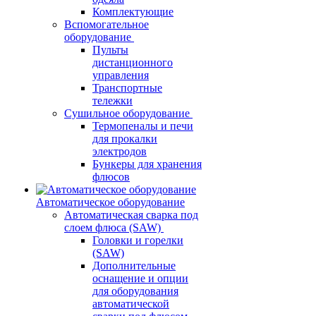
Комплектующие
Вспомогательное
оборудование
Пульты
дистанционного
управления
Транспортные
тележки
Сушильное оборудование
Термопеналы и печи
для прокалки
электродов
Бункеры для хранения
флюсов
Автоматическое оборудование
Автоматическая сварка под
слоем флюса (SAW)
Головки и горелки
(SAW)
Дополнительные
оснащение и опции
для оборудования
автоматической