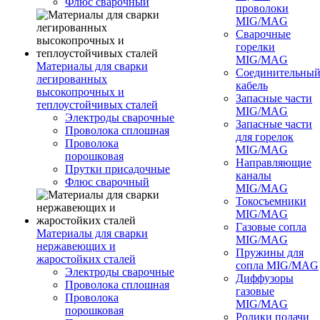
Флюс сварочный
проволоки
MIG/MAG
Сварочные
горелки
MIG/MAG
Материалы для сварки
Соединительны
легированных
кабель
высокопрочных и
Запасные части
теплоустойчивых сталей
MIG/MAG
Электроды сварочные
Запасные части
Проволока сплошная
для горелок
Проволока
MIG/MAG
порошковая
Направляющие
Прутки присадочные
каналы
Флюс сварочный
MIG/MAG
Токосъемники
MIG/MAG
Газовые сопла
Материалы для сварки
MIG/MAG
нержавеющих и
Пружины для
жаростойких сталей
сопла MIG/MAG
Электроды сварочные
Диффузоры
Проволока сплошная
газовые
Проволока
MIG/MAG
порошковая
Ролики подачи