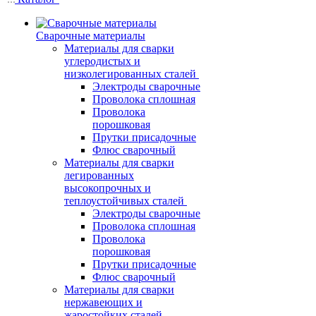
Сварочные материалы
Материалы для сварки
углеродистых и
низколегированных сталей
Электроды сварочные
Проволока сплошная
Проволока
порошковая
Прутки присадочные
Флюс сварочный
Материалы для сварки
легированных
высокопрочных и
теплоустойчивых сталей
Электроды сварочные
Проволока сплошная
Проволока
порошковая
Прутки присадочные
Флюс сварочный
Материалы для сварки
нержавеющих и
жаростойких сталей