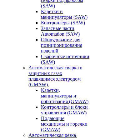
сварки под флюсом
(SAW)
Каретки и
манипуляторы (SAW)
Контроллеры (SAW)
Запасные части
Automation (SAW)
Оборудование для
позиционирования
изделий
Сварочные источники
(SAW)
Автоматическая сварка в
защитных газах
плавящимся электродом
(GMAW)
Каретки,
манипуляторы и
роботизация (GMAW)
Контроллеры и блоки
управления (GMAW)
Подающие
механизмы и горелки
(GMAW)
Автоматическая резка