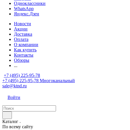
Одноклассники
WhatsApp
Яндекс.Дзен
Новости
Акции
Доставка
Оплата
О компании
Как купить
Контакты
Обзоры
...
+7 (495) 225-95-78
+7 (495) 225-95-78
Многоканальный
sale@ktnd.ru
Войти
Каталог
По всему сайту