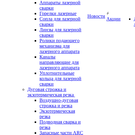
Аппараты лазерной
сварки
Горелки лазерные
Новости
Сопла для лазерной
Акции
сварки
Линзы для лазерной
сварки
Ролики подающего
механизма для
лазерного аппарата
Каналы
направляющие для
лазерного аппарата
Уплотнительные
кольца для лазерной
сварки
Дуговая строжка и
экзотермическая резка
Воздушно-дуговая
строжка и резка
Экзотермическая
резка
Подводная сварка и
резка
Запасные части ARC