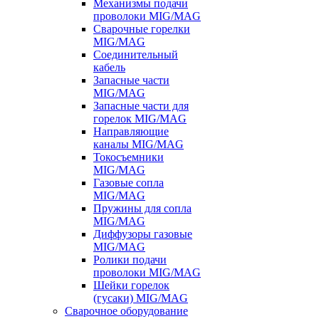
Механизмы подачи
проволоки MIG/MAG
Сварочные горелки
MIG/MAG
Соединительный
кабель
Запасные части
MIG/MAG
Запасные части для
горелок MIG/MAG
Направляющие
каналы MIG/MAG
Токосъемники
MIG/MAG
Газовые сопла
MIG/MAG
Пружины для сопла
MIG/MAG
Диффузоры газовые
MIG/MAG
Ролики подачи
проволоки MIG/MAG
Шейки горелок
(гусаки) MIG/MAG
Сварочное оборудование