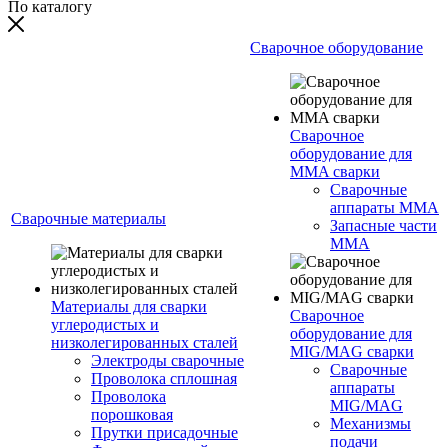
По каталогу
Сварочное оборудование
Сварочное
оборудование для
MMA сварки
Сварочные
аппараты MMA
Сварочные материалы
Запасные части
MMA
Материалы для сварки
Сварочное
углеродистых и
оборудование для
низколегированных сталей
MIG/MAG сварки
Электроды сварочные
Сварочные
Проволока сплошная
аппараты
Проволока
MIG/MAG
порошковая
Механизмы
Прутки присадочные
подачи