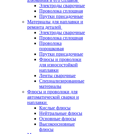
алюминия и его сплавов
Электроды сварочные
Проволока сплошная
Прутки присадочные
Материалы для наплавки и
ремонта деталей
Электроды сварочные
Проволока сплошная
Проволока
порошковая
Прутки присадочные
Флюсы и проволоки
для износостойкой
наплавки
Ленты сварочные
Специализированные
материалы
Флюсы и проволоки для
автоматической сварки и
наплавки
Кислые флюсы
Нейтральные флюсы
Основные флюсы
Высокоосновные
флюсы