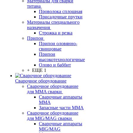
Материалы для сварки
титана
Проволока сплошная
Присадочные прутки
Материалы специального
назначения
Строжка и резка
Припои
Припои оловянно-
свинцовые
Припои
высокотехнологичные
Олово и баббит
+ ЕЩЕ 1
Сварочное оборудование
Сварочное оборудование
для MMA сварки
Сварочные аппараты
MMA
Запасные части MMA
Сварочное оборудование
для MIG/MAG сварки
Сварочные аппараты
MIG/MAG