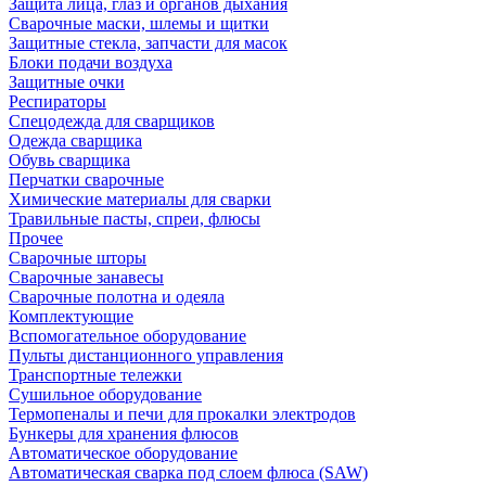
Защита лица, глаз и органов дыхания
Сварочные маски, шлемы и щитки
Защитные стекла, запчасти для масок
Блоки подачи воздуха
Защитные очки
Респираторы
Спецодежда для сварщиков
Одежда сварщика
Обувь сварщика
Перчатки сварочные
Химические материалы для сварки
Травильные пасты, спреи, флюсы
Прочее
Сварочные шторы
Сварочные занавесы
Сварочные полотна и одеяла
Комплектующие
Вспомогательное оборудование
Пульты дистанционного управления
Транспортные тележки
Сушильное оборудование
Термопеналы и печи для прокалки электродов
Бункеры для хранения флюсов
Автоматическое оборудование
Автоматическая сварка под слоем флюса (SAW)