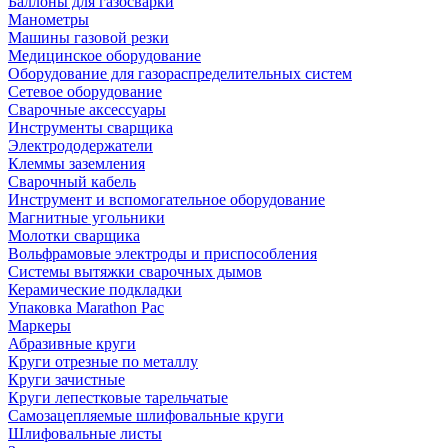
Баллоны для газосварки
Манометры
Машины газовой резки
Медицинское оборудование
Оборудование для газораспределительных систем
Сетевое оборудование
Сварочные аксессуары
Инструменты сварщика
Электрододержатели
Клеммы заземления
Сварочный кабель
Инструмент и вспомогательное оборудование
Магнитные угольники
Молотки сварщика
Вольфрамовые электроды и приспособления
Системы вытяжки сварочных дымов
Керамические подкладки
Упаковка Marathon Pac
Маркеры
Абразивные круги
Круги отрезные по металлу
Круги зачистные
Круги лепестковые тарельчатые
Самозацепляемые шлифовальные круги
Шлифовальные листы