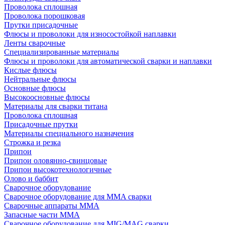
Проволока сплошная
Проволока порошковая
Прутки присадочные
Флюсы и проволоки для износостойкой наплавки
Ленты сварочные
Специализированные материалы
Флюсы и проволоки для автоматической сварки и наплавки
Кислые флюсы
Нейтральные флюсы
Основные флюсы
Высокоосновные флюсы
Материалы для сварки титана
Проволока сплошная
Присадочные прутки
Материалы специального назначения
Строжка и резка
Припои
Припои оловянно-свинцовые
Припои высокотехнологичные
Олово и баббит
Сварочное оборудование
Сварочное оборудование для MMA сварки
Сварочные аппараты MMA
Запасные части MMA
Сварочное оборудование для MIG/MAG сварки