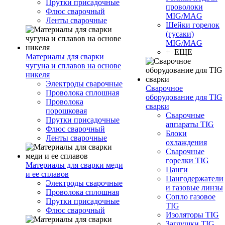
Прутки присадочные
проволоки
Флюс сварочный
MIG/MAG
Ленты сварочные
Шейки горелок
(гусаки)
MIG/MAG
+ ЕЩЕ
Материалы для сварки
чугуна и сплавов на основе
никеля
Электроды сварочные
Сварочное
Проволока сплошная
оборудование для TIG
Проволока
сварки
порошковая
Сварочные
Прутки присадочные
аппараты TIG
Флюс сварочный
Блоки
Ленты сварочные
охлаждения
Сварочные
горелки TIG
Материалы для сварки меди
Цанги
и ее сплавов
Цангодержатели
Электроды сварочные
и газовые линзы
Проволока сплошная
Сопло газовое
Прутки присадочные
TIG
Флюс сварочный
Изоляторы TIG
Заглушки TIG