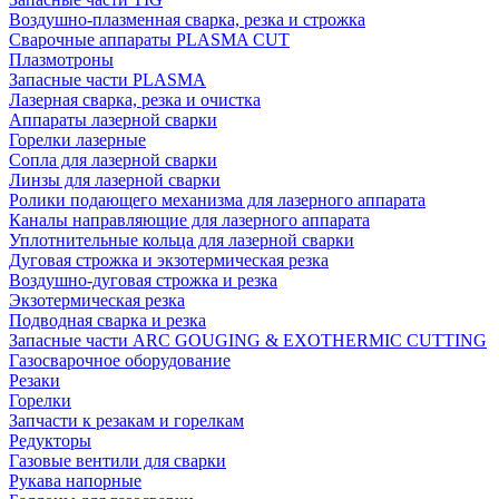
Воздушно-плазменная сварка, резка и строжка
Сварочные аппараты PLASMA CUT
Плазмотроны
Запасные части PLASMA
Лазерная сварка, резка и очистка
Аппараты лазерной сварки
Горелки лазерные
Сопла для лазерной сварки
Линзы для лазерной сварки
Ролики подающего механизма для лазерного аппарата
Каналы направляющие для лазерного аппарата
Уплотнительные кольца для лазерной сварки
Дуговая строжка и экзотермическая резка
Воздушно-дуговая строжка и резка
Экзотермическая резка
Подводная сварка и резка
Запасные части ARC GOUGING & EXOTHERMIC CUTTING
Газосварочное оборудование
Резаки
Горелки
Запчасти к резакам и горелкам
Редукторы
Газовые вентили для сварки
Рукава напорные