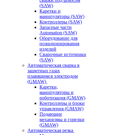
сварки под флюсом
(SAW)
Каретки и
манипуляторы (SAW)
Контроллеры (SAW)
Запасные части
Automation (SAW)
Оборудование для
позиционирования
изделий
Сварочные источники
(SAW)
Автоматическая сварка в
защитных газах
плавящимся электродом
(GMAW)
Каретки,
манипуляторы и
роботизация (GMAW)
Контроллеры и блоки
управления (GMAW)
Подающие
механизмы и горелки
(GMAW)
Автоматическая резка