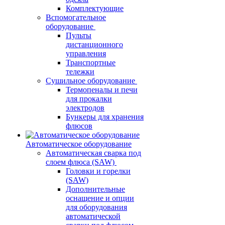
Комплектующие
Вспомогательное
оборудование
Пульты
дистанционного
управления
Транспортные
тележки
Сушильное оборудование
Термопеналы и печи
для прокалки
электродов
Бункеры для хранения
флюсов
Автоматическое оборудование
Автоматическая сварка под
слоем флюса (SAW)
Головки и горелки
(SAW)
Дополнительные
оснащение и опции
для оборудования
автоматической