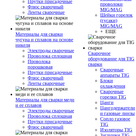
Прутки присадочные
проволоки
Флюс сварочный
MIG/MAG
Ленты сварочные
Шейки горелок
(гусаки)
MIG/MAG
+ ЕЩЕ
Материалы для сварки
чугуна и сплавов на основе
никеля
Электроды сварочные
Сварочное
Проволока сплошная
оборудование для TIG
Проволока
сварки
порошковая
Сварочные
Прутки присадочные
аппараты TIG
Флюс сварочный
Блоки
Ленты сварочные
охлаждения
Сварочные
горелки TIG
Материалы для сварки меди
Цанги
и ее сплавов
Цангодержатели
Электроды сварочные
и газовые линзы
Проволока сплошная
Сопло газовое
Прутки присадочные
TIG
Флюс сварочный
Изоляторы TIG
Заглушки TIG