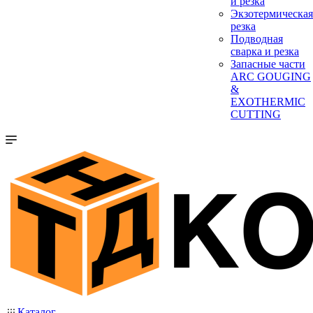
и резка
Экзотермическая
резка
Подводная
сварка и резка
Запасные части
ARC GOUGING
&
EXOTHERMIC
CUTTING
Каталог