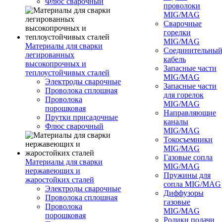
Флюс сварочный
проволоки
MIG/MAG
Сварочные
горелки
MIG/MAG
Материалы для сварки
Соединительны
легированных
кабель
высокопрочных и
Запасные части
теплоустойчивых сталей
MIG/MAG
Электроды сварочные
Запасные части
Проволока сплошная
для горелок
Проволока
MIG/MAG
порошковая
Направляющие
Прутки присадочные
каналы
Флюс сварочный
MIG/MAG
Токосъемники
MIG/MAG
Газовые сопла
Материалы для сварки
MIG/MAG
нержавеющих и
Пружины для
жаростойких сталей
сопла MIG/MAG
Электроды сварочные
Диффузоры
Проволока сплошная
газовые
Проволока
MIG/MAG
порошковая
Ролики подачи