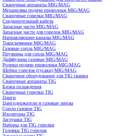
Сварочные аппараты MIG/MAG
Механизмы подачи проволоки MIG/MAG
Сварочные горелки MIG/MAG
Соединительный кабель
Запасные части MIG/MAG
Запасные части для горелок MIG/MAG
Направляющие каналы MIG/MAG
Токосъемники MIG/MAG
Газовые сопла MIG/MAG
Пружины для сопла MIG/MAG
Диффузоры газовые MIG/MAG
Ролики подачи проволоки MIG/MAG
Шейки горелок (гусаки) MIG/MAG
Сварочное оборудование для TIG сварки
Сварочные аппараты TIG
Блоки охлаждения
Сварочные горелки TIG
Цанги
Цангодержатели и газовые линзы
Сопло газовое TIG
Изоляторы TIG
Заглушки TIG
Наборы для TIG горелки
Головки TIG горелок
Запасные части TIG