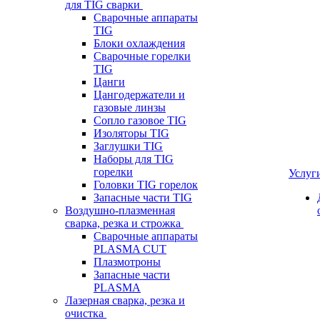
для TIG сварки
Сварочные аппараты
TIG
Блоки охлаждения
Сварочные горелки
TIG
Цанги
Цангодержатели и
газовые линзы
Сопло газовое TIG
Изоляторы TIG
Заглушки TIG
Наборы для TIG
горелки
Услуг
Головки TIG горелок
Запасные части TIG
Воздушно-плазменная
сварка, резка и строжка
Сварочные аппараты
PLASMA CUT
Плазмотроны
Запасные части
PLASMA
Лазерная сварка, резка и
очистка