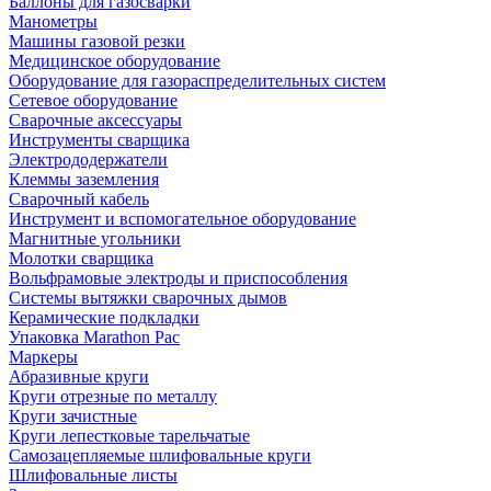
Баллоны для газосварки
Манометры
Машины газовой резки
Медицинское оборудование
Оборудование для газораспределительных систем
Сетевое оборудование
Сварочные аксессуары
Инструменты сварщика
Электрододержатели
Клеммы заземления
Сварочный кабель
Инструмент и вспомогательное оборудование
Магнитные угольники
Молотки сварщика
Вольфрамовые электроды и приспособления
Системы вытяжки сварочных дымов
Керамические подкладки
Упаковка Marathon Pac
Маркеры
Абразивные круги
Круги отрезные по металлу
Круги зачистные
Круги лепестковые тарельчатые
Самозацепляемые шлифовальные круги
Шлифовальные листы