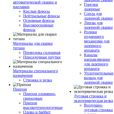
автоматической сварки и
Горелки
наплавки
лазерные
Кислые флюсы
Сопла для
Нейтральные флюсы
лазерной сварки
Основные флюсы
Линзы для
Высокоосновные
лазерной сварки
флюсы
Ролики
подающего
механизма для
Материалы для сварки
лазерного
титана
аппарата
Проволока сплошная
Каналы
Присадочные прутки
направляющие
для лазерного
аппарата
Материалы специального
Уплотнительные
назначения
кольца для
Строжка и резка
лазерной сварки
Припои
Припои оловянно-
Дуговая строжка и
свинцовые
экзотермическая резка
Припои
Воздушно-
высокотехнологичные
дуговая строжка
Олово и баббит