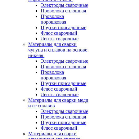
Электроды сварочные
Проволока сплошная
Проволока
порошковая
Прутки присадочные
Флюс сварочный
Ленты сварочные
Материалы для сварки
чугуна и сплавов на основе
никеля
Электроды сварочные
Проволока сплошная
Проволока
порошковая
Прутки присадочные
Флюс сварочный
Ленты сварочные
Материалы для сварки меди
и ее сплавов
Электроды сварочные
Проволока сплошная
Прутки присадочные
Флюс сварочный
Материалы для сварки