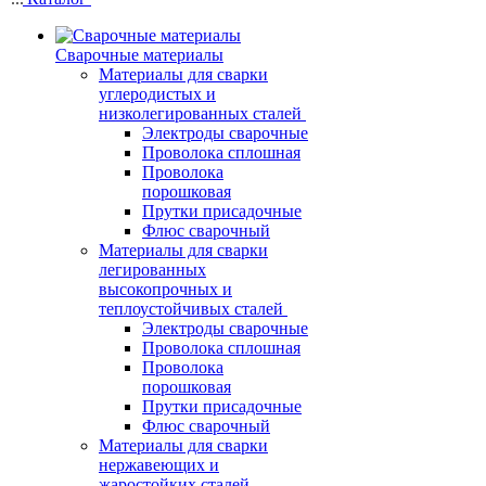
Сварочные материалы
Материалы для сварки
углеродистых и
низколегированных сталей
Электроды сварочные
Проволока сплошная
Проволока
порошковая
Прутки присадочные
Флюс сварочный
Материалы для сварки
легированных
высокопрочных и
теплоустойчивых сталей
Электроды сварочные
Проволока сплошная
Проволока
порошковая
Прутки присадочные
Флюс сварочный
Материалы для сварки
нержавеющих и
жаростойких сталей