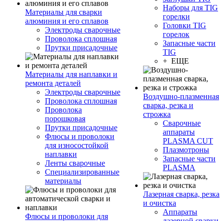
Наборы для TIG
Материалы для сварки
горелки
алюминия и его сплавов
Головки TIG
Электроды сварочные
горелок
Проволока сплошная
Запасные части
Прутки присадочные
TIG
+ ЕЩЕ
Материалы для наплавки и
ремонта деталей
Электроды сварочные
Воздушно-плазменная
Проволока сплошная
сварка, резка и
Проволока
строжка
порошковая
Сварочные
Прутки присадочные
аппараты
Флюсы и проволоки
PLASMA CUT
для износостойкой
Плазмотроны
наплавки
Запасные части
Ленты сварочные
PLASMA
Специализированные
материалы
Лазерная сварка, резка
и очистка
Аппараты
Флюсы и проволоки для
лазерной сварки