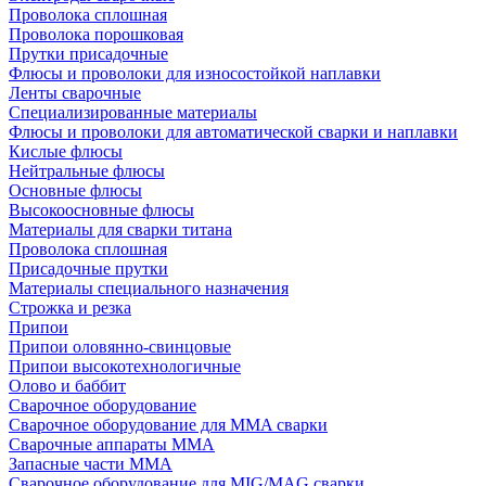
Проволока сплошная
Проволока порошковая
Прутки присадочные
Флюсы и проволоки для износостойкой наплавки
Ленты сварочные
Специализированные материалы
Флюсы и проволоки для автоматической сварки и наплавки
Кислые флюсы
Нейтральные флюсы
Основные флюсы
Высокоосновные флюсы
Материалы для сварки титана
Проволока сплошная
Присадочные прутки
Материалы специального назначения
Строжка и резка
Припои
Припои оловянно-свинцовые
Припои высокотехнологичные
Олово и баббит
Сварочное оборудование
Сварочное оборудование для MMA сварки
Сварочные аппараты MMA
Запасные части MMA
Сварочное оборудование для MIG/MAG сварки