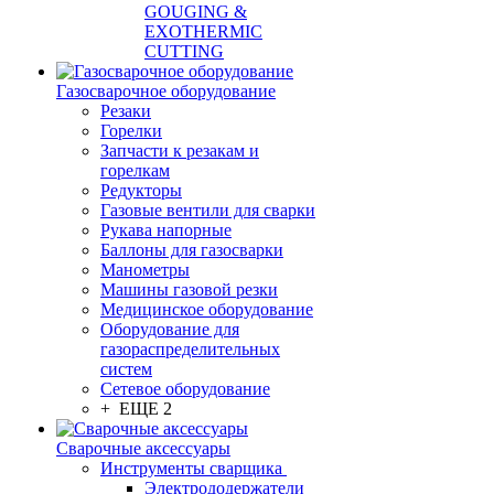
GOUGING &
EXOTHERMIC
CUTTING
Газосварочное оборудование
Резаки
Горелки
Запчасти к резакам и
горелкам
Редукторы
Газовые вентили для сварки
Рукава напорные
Баллоны для газосварки
Манометры
Машины газовой резки
Медицинское оборудование
Оборудование для
газораспределительных
систем
Сетевое оборудование
+ ЕЩЕ 2
Сварочные аксессуары
Инструменты сварщика
Электрододержатели