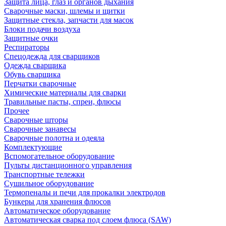
Защита лица, глаз и органов дыхания
Сварочные маски, шлемы и щитки
Защитные стекла, запчасти для масок
Блоки подачи воздуха
Защитные очки
Респираторы
Спецодежда для сварщиков
Одежда сварщика
Обувь сварщика
Перчатки сварочные
Химические материалы для сварки
Травильные пасты, спреи, флюсы
Прочее
Сварочные шторы
Сварочные занавесы
Сварочные полотна и одеяла
Комплектующие
Вспомогательное оборудование
Пульты дистанционного управления
Транспортные тележки
Сушильное оборудование
Термопеналы и печи для прокалки электродов
Бункеры для хранения флюсов
Автоматическое оборудование
Автоматическая сварка под слоем флюса (SAW)