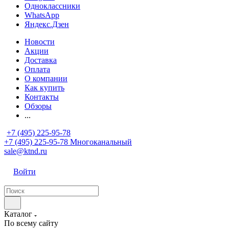
Одноклассники
WhatsApp
Яндекс.Дзен
Новости
Акции
Доставка
Оплата
О компании
Как купить
Контакты
Обзоры
...
+7 (495) 225-95-78
+7 (495) 225-95-78
Многоканальный
sale@ktnd.ru
Войти
Каталог
По всему сайту