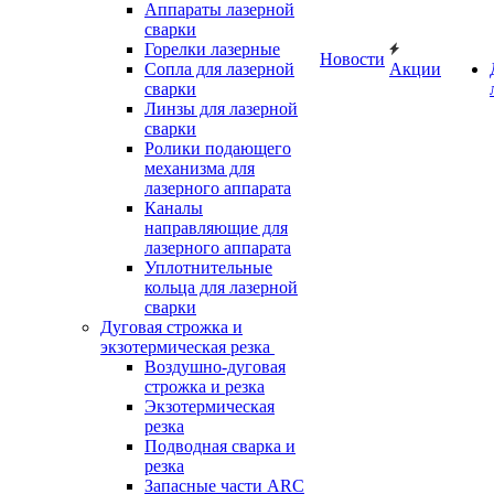
Аппараты лазерной
сварки
Горелки лазерные
Новости
Сопла для лазерной
Акции
сварки
Линзы для лазерной
сварки
Ролики подающего
механизма для
лазерного аппарата
Каналы
направляющие для
лазерного аппарата
Уплотнительные
кольца для лазерной
сварки
Дуговая строжка и
экзотермическая резка
Воздушно-дуговая
строжка и резка
Экзотермическая
резка
Подводная сварка и
резка
Запасные части ARC