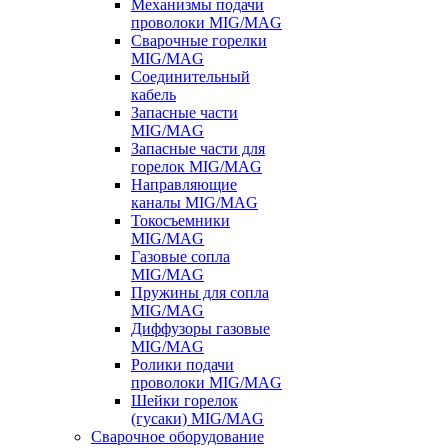
Механизмы подачи
проволоки MIG/MAG
Сварочные горелки
MIG/MAG
Соединительный
кабель
Запасные части
MIG/MAG
Запасные части для
горелок MIG/MAG
Направляющие
каналы MIG/MAG
Токосъемники
MIG/MAG
Газовые сопла
MIG/MAG
Пружины для сопла
MIG/MAG
Диффузоры газовые
MIG/MAG
Ролики подачи
проволоки MIG/MAG
Шейки горелок
(гусаки) MIG/MAG
Сварочное оборудование