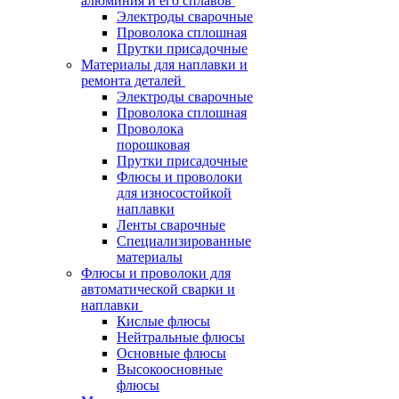
алюминия и его сплавов
Электроды сварочные
Проволока сплошная
Прутки присадочные
Материалы для наплавки и
ремонта деталей
Электроды сварочные
Проволока сплошная
Проволока
порошковая
Прутки присадочные
Флюсы и проволоки
для износостойкой
наплавки
Ленты сварочные
Специализированные
материалы
Флюсы и проволоки для
автоматической сварки и
наплавки
Кислые флюсы
Нейтральные флюсы
Основные флюсы
Высокоосновные
флюсы