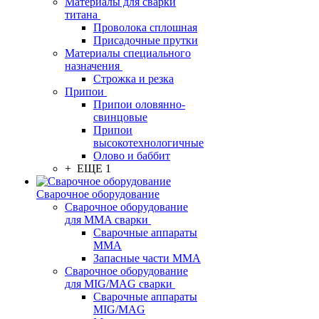
Материалы для сварки
титана
Проволока сплошная
Присадочные прутки
Материалы специального
назначения
Строжка и резка
Припои
Припои оловянно-
свинцовые
Припои
высокотехнологичные
Олово и баббит
+ ЕЩЕ 1
Сварочное оборудование
Сварочное оборудование
для MMA сварки
Сварочные аппараты
MMA
Запасные части MMA
Сварочное оборудование
для MIG/MAG сварки
Сварочные аппараты
MIG/MAG