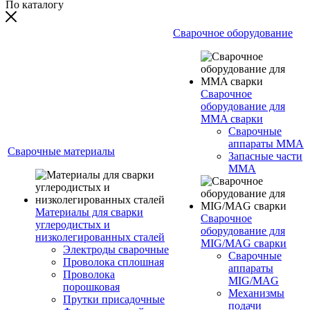
По каталогу
Сварочное оборудование
Сварочное
оборудование для
MMA сварки
Сварочные
аппараты MMA
Сварочные материалы
Запасные части
MMA
Материалы для сварки
Сварочное
углеродистых и
оборудование для
низколегированных сталей
MIG/MAG сварки
Электроды сварочные
Сварочные
Проволока сплошная
аппараты
Проволока
MIG/MAG
порошковая
Механизмы
Прутки присадочные
подачи