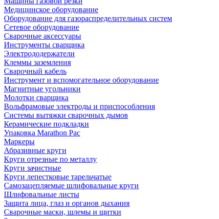
Машины газовой резки
Медицинское оборудование
Оборудование для газораспределительных систем
Сетевое оборудование
Сварочные аксессуары
Инструменты сварщика
Электрододержатели
Клеммы заземления
Сварочный кабель
Инструмент и вспомогательное оборудование
Магнитные угольники
Молотки сварщика
Вольфрамовые электроды и приспособления
Системы вытяжки сварочных дымов
Керамические подкладки
Упаковка Marathon Pac
Маркеры
Абразивные круги
Круги отрезные по металлу
Круги зачистные
Круги лепестковые тарельчатые
Самозацепляемые шлифовальные круги
Шлифовальные листы
Защита лица, глаз и органов дыхания
Сварочные маски, шлемы и щитки