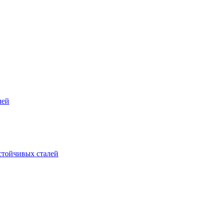
лей
стойчивых сталей