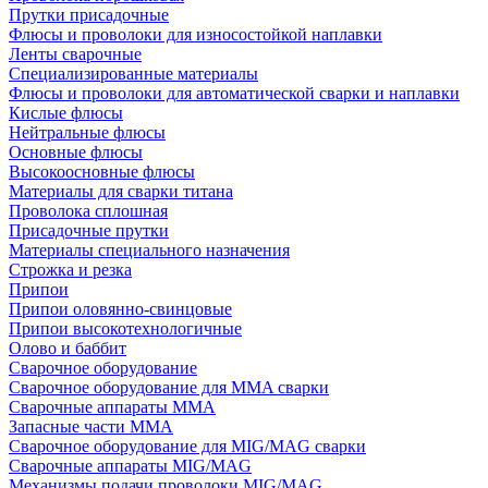
Прутки присадочные
Флюсы и проволоки для износостойкой наплавки
Ленты сварочные
Специализированные материалы
Флюсы и проволоки для автоматической сварки и наплавки
Кислые флюсы
Нейтральные флюсы
Основные флюсы
Высокоосновные флюсы
Материалы для сварки титана
Проволока сплошная
Присадочные прутки
Материалы специального назначения
Строжка и резка
Припои
Припои оловянно-свинцовые
Припои высокотехнологичные
Олово и баббит
Сварочное оборудование
Сварочное оборудование для MMA сварки
Сварочные аппараты MMA
Запасные части MMA
Сварочное оборудование для MIG/MAG сварки
Сварочные аппараты MIG/MAG
Механизмы подачи проволоки MIG/MAG