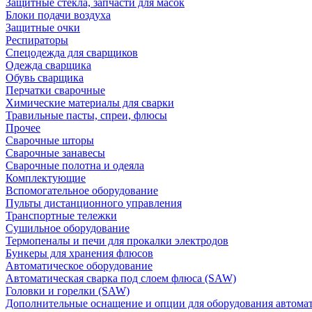
Защитные стекла, запчасти для масок
Блоки подачи воздуха
Защитные очки
Респираторы
Спецодежда для сварщиков
Одежда сварщика
Обувь сварщика
Перчатки сварочные
Химические материалы для сварки
Травильные пасты, спреи, флюсы
Прочее
Сварочные шторы
Сварочные занавесы
Сварочные полотна и одеяла
Комплектующие
Вспомогательное оборудование
Пульты дистанционного управления
Транспортные тележки
Сушильное оборудование
Термопеналы и печи для прокалки электродов
Бункеры для хранения флюсов
Автоматическое оборудование
Автоматическая сварка под слоем флюса (SAW)
Головки и горелки (SAW)
Дополнительные оснащение и опции для оборудования автома