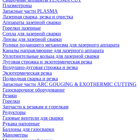
Плазмотроны
Запасные части PLASMA
Лазерная сварка, резка и очистка
Аппараты лазерной сварки
Горелки лазерные
Сопла для лазерной сварки
Линзы для лазерной сварки
Ролики подающего механизма для лазерного аппарата
Каналы направляющие для лазерного аппарата
Уплотнительные кольца для лазерной сварки
Дуговая строжка и экзотермическая резка
Воздушно-дуговая строжка и резка
Экзотермическая резка
Подводная сварка и резка
Запасные части ARC GOUGING & EXOTHERMIC CUTTING
Газосварочное оборудование
Резаки
Горелки
Запчасти к резакам и горелкам
Редукторы
Газовые вентили для сварки
Рукава напорные
Баллоны для газосварки
Манометры