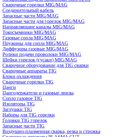
Сварочные горелки MIG/MAG
Соединительный кабель
Запасные части MIG/MAG
Запасные части для горелок MIG/MAG
Направляющие каналы MIG/MAG
Токосъемники MIG/MAG
Газовые сопла MIG/MAG
Пружины для сопла MIG/MAG
Диффузоры газовые MIG/MAG
Ролики подачи проволоки MIG/MAG
Шейки горелок (гусаки) MIG/MAG
Сварочное оборудование для TIG сварки
Сварочные аппараты TIG
Блоки охлаждения
Сварочные горелки TIG
Цанги
Цангодержатели и газовые линзы
Сопло газовое TIG
Изоляторы TIG
Заглушки TIG
Наборы для TIG горелки
Головки TIG горелок
Запасные части TIG
Воздушно-плазменная сварка, резка и строжка
Сварочные аппараты PLASMA CUT