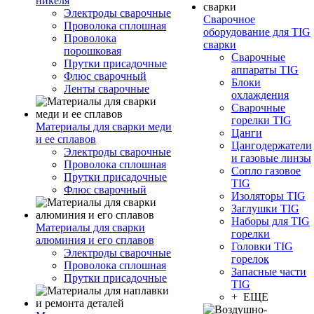
никеля
Электроды сварочные
Сварочное
Проволока сплошная
оборудование для TIG
Проволока
сварки
порошковая
Сварочные
Прутки присадочные
аппараты TIG
Флюс сварочный
Блоки
Ленты сварочные
охлаждения
Сварочные
горелки TIG
Материалы для сварки меди
Цанги
и ее сплавов
Цангодержатели
Электроды сварочные
и газовые линзы
Проволока сплошная
Сопло газовое
Прутки присадочные
TIG
Флюс сварочный
Изоляторы TIG
Заглушки TIG
Наборы для TIG
Материалы для сварки
горелки
алюминия и его сплавов
Головки TIG
Электроды сварочные
горелок
Проволока сплошная
Запасные части
Прутки присадочные
TIG
+ ЕЩЕ