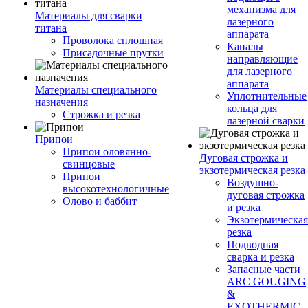
механизма для
Материалы для сварки
лазерного
титана
аппарата
Проволока сплошная
Каналы
Присадочные прутки
направляющие
для лазерного
аппарата
Материалы специального
Уплотнительные
назначения
кольца для
Строжка и резка
лазерной сварки
Припои
Припои оловянно-
Дуговая строжка и
свинцовые
экзотермическая резка
Припои
Воздушно-
высокотехнологичные
дуговая строжка
Олово и баббит
и резка
Экзотермическая
резка
Подводная
сварка и резка
Запасные части
ARC GOUGING
&
EXOTHERMIC