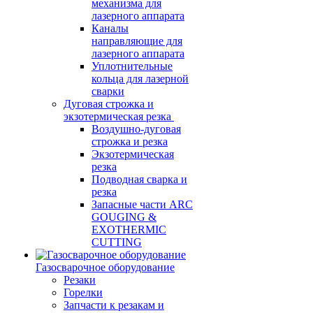
механизма для
лазерного аппарата
Каналы
направляющие для
лазерного аппарата
Уплотнительные
кольца для лазерной
сварки
Дуговая строжка и
экзотермическая резка
Воздушно-дуговая
строжка и резка
Экзотермическая
резка
Подводная сварка и
резка
Запасные части ARC
GOUGING &
EXOTHERMIC
CUTTING
Газосварочное оборудование
Резаки
Горелки
Запчасти к резакам и