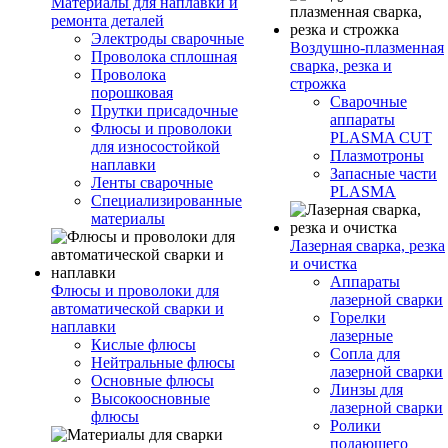
Материалы для наплавки и
ремонта деталей
Электроды сварочные
Воздушно-плазменная
Проволока сплошная
сварка, резка и
Проволока
строжка
порошковая
Сварочные
Прутки присадочные
аппараты
Флюсы и проволоки
PLASMA CUT
для износостойкой
Плазмотроны
наплавки
Запасные части
Ленты сварочные
PLASMA
Специализированные
материалы
Лазерная сварка, резка
и очистка
Аппараты
Флюсы и проволоки для
лазерной сварки
автоматической сварки и
Горелки
наплавки
лазерные
Кислые флюсы
Сопла для
Нейтральные флюсы
лазерной сварки
Основные флюсы
Линзы для
Высокоосновные
лазерной сварки
флюсы
Ролики
подающего