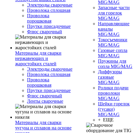
MIG/MAG
Электроды сварочные
Запасные части
Проволока сплошная
для горелок
Проволока
MIG/MAG
порошковая
Направляющие
Прутки присадочные
каналы
Флюс сварочный
MIG/MAG
Токосъемники
MIG/MAG
Газовые сопла
Материалы для сварки
MIG/MAG
нержавеющих и
Пружины для
жаростойких сталей
сопла MIG/MAG
Электроды сварочные
Диффузоры
Проволока сплошная
газовые
Проволока
MIG/MAG
порошковая
Ролики подачи
Прутки присадочные
проволоки
Флюс сварочный
MIG/MAG
Ленты сварочные
Шейки горелок
(гусаки)
MIG/MAG
+ ЕЩЕ
Материалы для сварки
чугуна и сплавов на основе