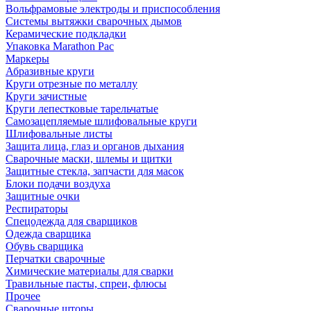
Вольфрамовые электроды и приспособления
Системы вытяжки сварочных дымов
Керамические подкладки
Упаковка Marathon Pac
Маркеры
Абразивные круги
Круги отрезные по металлу
Круги зачистные
Круги лепестковые тарельчатые
Самозацепляемые шлифовальные круги
Шлифовальные листы
Защита лица, глаз и органов дыхания
Сварочные маски, шлемы и щитки
Защитные стекла, запчасти для масок
Блоки подачи воздуха
Защитные очки
Респираторы
Спецодежда для сварщиков
Одежда сварщика
Обувь сварщика
Перчатки сварочные
Химические материалы для сварки
Травильные пасты, спреи, флюсы
Прочее
Сварочные шторы