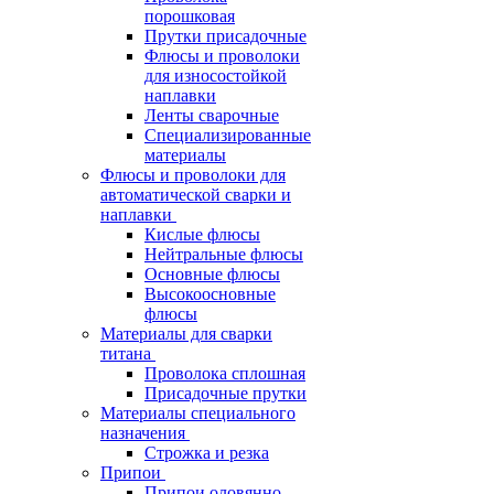
порошковая
Прутки присадочные
Флюсы и проволоки
для износостойкой
наплавки
Ленты сварочные
Специализированные
материалы
Флюсы и проволоки для
автоматической сварки и
наплавки
Кислые флюсы
Нейтральные флюсы
Основные флюсы
Высокоосновные
флюсы
Материалы для сварки
титана
Проволока сплошная
Присадочные прутки
Материалы специального
назначения
Строжка и резка
Припои
Припои оловянно-