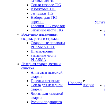
газовые линзы
Сопло газовое TIG
Изоляторы TIG
Заглушки TIG
Наборы для TIG
горелки
Услуг
Головки TIG горелок
Запасные части TIG
Воздушно-плазменная
сварка, резка и строжка
Сварочные аппараты
PLASMA CUT
Плазмотроны
Запасные части
PLASMA
Лазерная сварка, резка и
очистка
Аппараты лазерной
сварки
Горелки лазерные
Новости
Сопла для лазерной
Акции
сварки
Линзы для лазерной
сварки
Ролики подающего