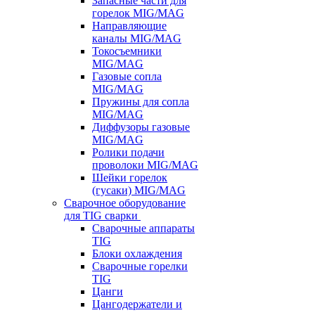
Запасные части для
горелок MIG/MAG
Направляющие
каналы MIG/MAG
Токосъемники
MIG/MAG
Газовые сопла
MIG/MAG
Пружины для сопла
MIG/MAG
Диффузоры газовые
MIG/MAG
Ролики подачи
проволоки MIG/MAG
Шейки горелок
(гусаки) MIG/MAG
Сварочное оборудование
для TIG сварки
Сварочные аппараты
TIG
Блоки охлаждения
Сварочные горелки
TIG
Цанги
Цангодержатели и