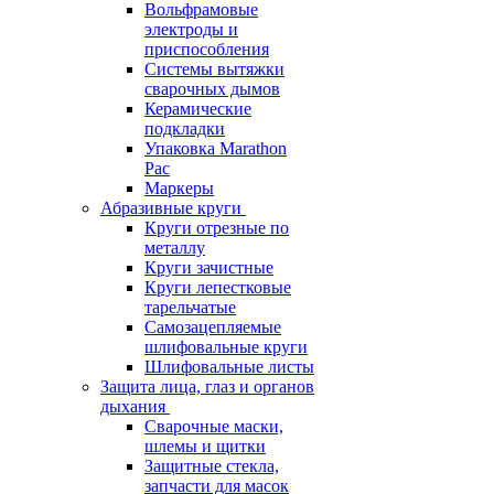
Вольфрамовые
электроды и
приспособления
Системы вытяжки
сварочных дымов
Керамические
подкладки
Упаковка Marathon
Pac
Маркеры
Абразивные круги
Круги отрезные по
металлу
Круги зачистные
Круги лепестковые
тарельчатые
Самозацепляемые
шлифовальные круги
Шлифовальные листы
Защита лица, глаз и органов
дыхания
Сварочные маски,
шлемы и щитки
Защитные стекла,
запчасти для масок