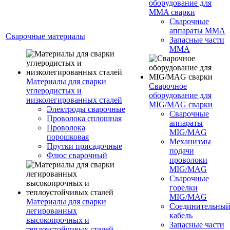
оборудование для
MMA сварки
Сварочные
аппараты MMA
Сварочные материалы
Запасные части
MMA
Материалы для сварки
Сварочное
углеродистых и
оборудование для
низколегированных сталей
MIG/MAG сварки
Электроды сварочные
Сварочные
Проволока сплошная
аппараты
Проволока
MIG/MAG
порошковая
Механизмы
Прутки присадочные
подачи
Флюс сварочный
проволоки
MIG/MAG
Сварочные
горелки
MIG/MAG
Материалы для сварки
Соединительны
легированных
кабель
высокопрочных и
Запасные части
теплоустойчивых сталей