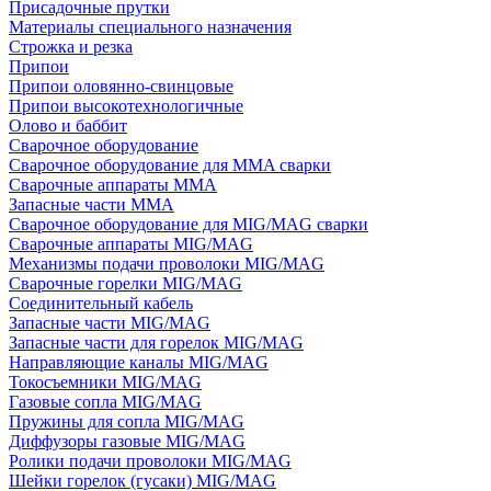
Присадочные прутки
Материалы специального назначения
Строжка и резка
Припои
Припои оловянно-свинцовые
Припои высокотехнологичные
Олово и баббит
Сварочное оборудование
Сварочное оборудование для MMA сварки
Сварочные аппараты MMA
Запасные части MMA
Сварочное оборудование для MIG/MAG сварки
Сварочные аппараты MIG/MAG
Механизмы подачи проволоки MIG/MAG
Сварочные горелки MIG/MAG
Соединительный кабель
Запасные части MIG/MAG
Запасные части для горелок MIG/MAG
Направляющие каналы MIG/MAG
Токосъемники MIG/MAG
Газовые сопла MIG/MAG
Пружины для сопла MIG/MAG
Диффузоры газовые MIG/MAG
Ролики подачи проволоки MIG/MAG
Шейки горелок (гусаки) MIG/MAG