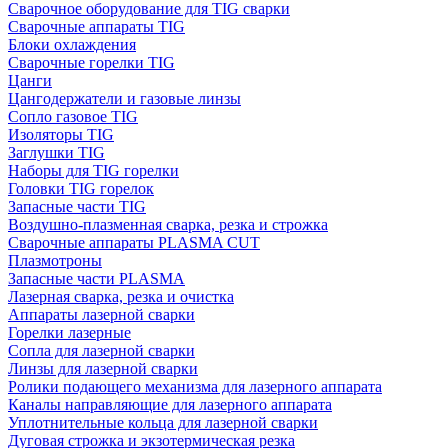
Сварочное оборудование для TIG сварки
Сварочные аппараты TIG
Блоки охлаждения
Сварочные горелки TIG
Цанги
Цангодержатели и газовые линзы
Сопло газовое TIG
Изоляторы TIG
Заглушки TIG
Наборы для TIG горелки
Головки TIG горелок
Запасные части TIG
Воздушно-плазменная сварка, резка и строжка
Сварочные аппараты PLASMA CUT
Плазмотроны
Запасные части PLASMA
Лазерная сварка, резка и очистка
Аппараты лазерной сварки
Горелки лазерные
Сопла для лазерной сварки
Линзы для лазерной сварки
Ролики подающего механизма для лазерного аппарата
Каналы направляющие для лазерного аппарата
Уплотнительные кольца для лазерной сварки
Дуговая строжка и экзотермическая резка