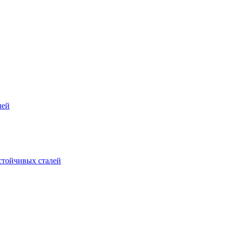
лей
стойчивых сталей