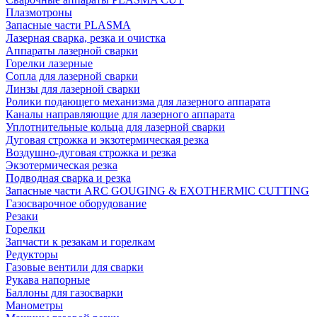
Плазмотроны
Запасные части PLASMA
Лазерная сварка, резка и очистка
Аппараты лазерной сварки
Горелки лазерные
Сопла для лазерной сварки
Линзы для лазерной сварки
Ролики подающего механизма для лазерного аппарата
Каналы направляющие для лазерного аппарата
Уплотнительные кольца для лазерной сварки
Дуговая строжка и экзотермическая резка
Воздушно-дуговая строжка и резка
Экзотермическая резка
Подводная сварка и резка
Запасные части ARC GOUGING & EXOTHERMIC CUTTING
Газосварочное оборудование
Резаки
Горелки
Запчасти к резакам и горелкам
Редукторы
Газовые вентили для сварки
Рукава напорные
Баллоны для газосварки
Манометры