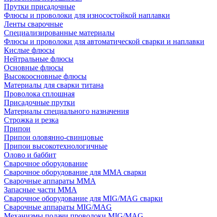
Прутки присадочные
Флюсы и проволоки для износостойкой наплавки
Ленты сварочные
Специализированные материалы
Флюсы и проволоки для автоматической сварки и наплавки
Кислые флюсы
Нейтральные флюсы
Основные флюсы
Высокоосновные флюсы
Материалы для сварки титана
Проволока сплошная
Присадочные прутки
Материалы специального назначения
Строжка и резка
Припои
Припои оловянно-свинцовые
Припои высокотехнологичные
Олово и баббит
Сварочное оборудование
Сварочное оборудование для MMA сварки
Сварочные аппараты MMA
Запасные части MMA
Сварочное оборудование для MIG/MAG сварки
Сварочные аппараты MIG/MAG
Механизмы подачи проволоки MIG/MAG