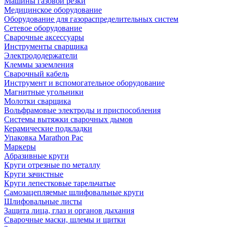
Машины газовой резки
Медицинское оборудование
Оборудование для газораспределительных систем
Сетевое оборудование
Сварочные аксессуары
Инструменты сварщика
Электрододержатели
Клеммы заземления
Сварочный кабель
Инструмент и вспомогательное оборудование
Магнитные угольники
Молотки сварщика
Вольфрамовые электроды и приспособления
Системы вытяжки сварочных дымов
Керамические подкладки
Упаковка Marathon Pac
Маркеры
Абразивные круги
Круги отрезные по металлу
Круги зачистные
Круги лепестковые тарельчатые
Самозацепляемые шлифовальные круги
Шлифовальные листы
Защита лица, глаз и органов дыхания
Сварочные маски, шлемы и щитки