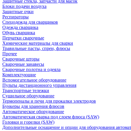
Защитные стекла, запчасти для масок
Блоки подачи воздуха
Защитные очки
Респираторы
Спецодежда для сварщиков
Одежда сварщика
Обувь сварщика
Перчатки сварочные
Химические материалы для сварки
Травильные пасты, спреи, флюсы
Прочее
Сварочные шторы
Сварочные занавесы
Сварочные полотна и одеяла
Комплектующие
Вспомогательное оборудование
Пульты дистанционного управления
Транспортные тележки
Сушильное оборудование
Термопеналы и печи для прокалки электродов
Бункеры для хранения флюсов
Автоматическое оборудование
Автоматическая сварка под слоем флюса (SAW)
Головки и горелки (SAW)
Дополнительные оснащение и опции для оборудования автома