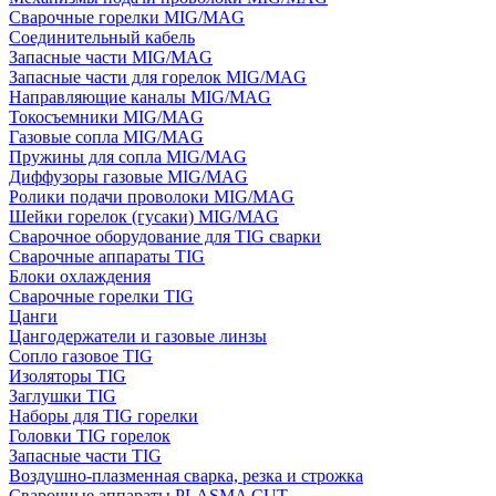
Сварочные горелки MIG/MAG
Соединительный кабель
Запасные части MIG/MAG
Запасные части для горелок MIG/MAG
Направляющие каналы MIG/MAG
Токосъемники MIG/MAG
Газовые сопла MIG/MAG
Пружины для сопла MIG/MAG
Диффузоры газовые MIG/MAG
Ролики подачи проволоки MIG/MAG
Шейки горелок (гусаки) MIG/MAG
Сварочное оборудование для TIG сварки
Сварочные аппараты TIG
Блоки охлаждения
Сварочные горелки TIG
Цанги
Цангодержатели и газовые линзы
Сопло газовое TIG
Изоляторы TIG
Заглушки TIG
Наборы для TIG горелки
Головки TIG горелок
Запасные части TIG
Воздушно-плазменная сварка, резка и строжка
Сварочные аппараты PLASMA CUT