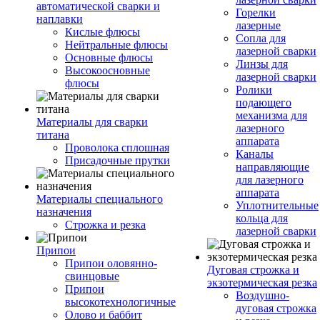
автоматической сварки и
Горелки
наплавки
лазерные
Кислые флюсы
Сопла для
Нейтральные флюсы
лазерной сварки
Основные флюсы
Линзы для
Высокоосновные
лазерной сварки
флюсы
Ролики
подающего
механизма для
Материалы для сварки
лазерного
титана
аппарата
Проволока сплошная
Каналы
Присадочные прутки
направляющие
для лазерного
аппарата
Материалы специального
Уплотнительные
назначения
кольца для
Строжка и резка
лазерной сварки
Припои
Припои оловянно-
Дуговая строжка и
свинцовые
экзотермическая резка
Припои
Воздушно-
высокотехнологичные
дуговая строжка
Олово и баббит