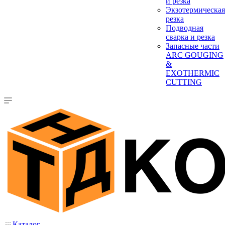
и резка
Экзотермическая
резка
Подводная
сварка и резка
Запасные части
ARC GOUGING
&
EXOTHERMIC
CUTTING
Каталог