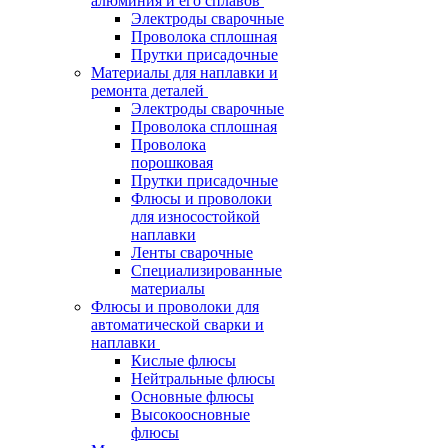
алюминия и его сплавов
Электроды сварочные
Проволока сплошная
Прутки присадочные
Материалы для наплавки и
ремонта деталей
Электроды сварочные
Проволока сплошная
Проволока
порошковая
Прутки присадочные
Флюсы и проволоки
для износостойкой
наплавки
Ленты сварочные
Специализированные
материалы
Флюсы и проволоки для
автоматической сварки и
наплавки
Кислые флюсы
Нейтральные флюсы
Основные флюсы
Высокоосновные
флюсы