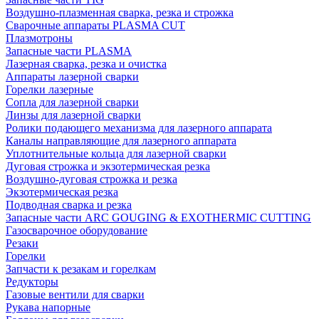
Воздушно-плазменная сварка, резка и строжка
Сварочные аппараты PLASMA CUT
Плазмотроны
Запасные части PLASMA
Лазерная сварка, резка и очистка
Аппараты лазерной сварки
Горелки лазерные
Сопла для лазерной сварки
Линзы для лазерной сварки
Ролики подающего механизма для лазерного аппарата
Каналы направляющие для лазерного аппарата
Уплотнительные кольца для лазерной сварки
Дуговая строжка и экзотермическая резка
Воздушно-дуговая строжка и резка
Экзотермическая резка
Подводная сварка и резка
Запасные части ARC GOUGING & EXOTHERMIC CUTTING
Газосварочное оборудование
Резаки
Горелки
Запчасти к резакам и горелкам
Редукторы
Газовые вентили для сварки
Рукава напорные