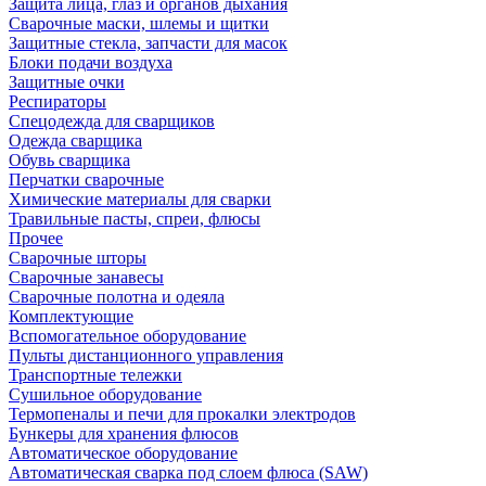
Защита лица, глаз и органов дыхания
Сварочные маски, шлемы и щитки
Защитные стекла, запчасти для масок
Блоки подачи воздуха
Защитные очки
Респираторы
Спецодежда для сварщиков
Одежда сварщика
Обувь сварщика
Перчатки сварочные
Химические материалы для сварки
Травильные пасты, спреи, флюсы
Прочее
Сварочные шторы
Сварочные занавесы
Сварочные полотна и одеяла
Комплектующие
Вспомогательное оборудование
Пульты дистанционного управления
Транспортные тележки
Сушильное оборудование
Термопеналы и печи для прокалки электродов
Бункеры для хранения флюсов
Автоматическое оборудование
Автоматическая сварка под слоем флюса (SAW)