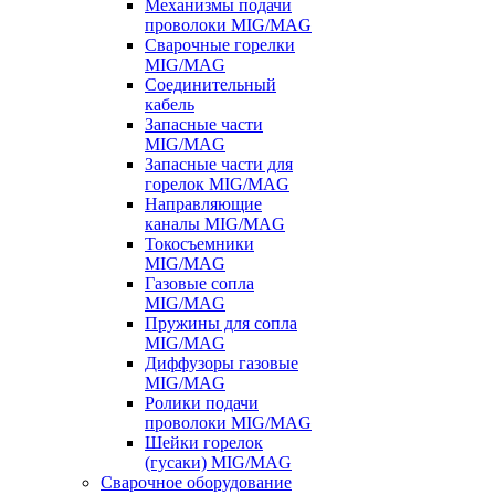
Механизмы подачи
проволоки MIG/MAG
Сварочные горелки
MIG/MAG
Соединительный
кабель
Запасные части
MIG/MAG
Запасные части для
горелок MIG/MAG
Направляющие
каналы MIG/MAG
Токосъемники
MIG/MAG
Газовые сопла
MIG/MAG
Пружины для сопла
MIG/MAG
Диффузоры газовые
MIG/MAG
Ролики подачи
проволоки MIG/MAG
Шейки горелок
(гусаки) MIG/MAG
Сварочное оборудование