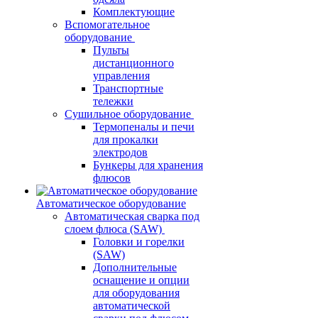
Комплектующие
Вспомогательное
оборудование
Пульты
дистанционного
управления
Транспортные
тележки
Сушильное оборудование
Термопеналы и печи
для прокалки
электродов
Бункеры для хранения
флюсов
Автоматическое оборудование
Автоматическая сварка под
слоем флюса (SAW)
Головки и горелки
(SAW)
Дополнительные
оснащение и опции
для оборудования
автоматической