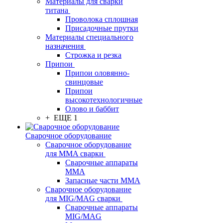
Материалы для сварки
титана
Проволока сплошная
Присадочные прутки
Материалы специального
назначения
Строжка и резка
Припои
Припои оловянно-
свинцовые
Припои
высокотехнологичные
Олово и баббит
+ ЕЩЕ 1
Сварочное оборудование
Сварочное оборудование
для MMA сварки
Сварочные аппараты
MMA
Запасные части MMA
Сварочное оборудование
для MIG/MAG сварки
Сварочные аппараты
MIG/MAG