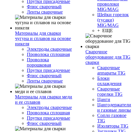
Прутки присадочные
проволоки
Флюс сварочный
MIG/MAG
Ленты сварочные
Шейки горелок
(гусаки)
MIG/MAG
+ ЕЩЕ
Материалы для сварки
чугуна и сплавов на основе
никеля
Электроды сварочные
Сварочное
Проволока сплошная
оборудование для TIG
Проволока
сварки
порошковая
Сварочные
Прутки присадочные
аппараты TIG
Флюс сварочный
Блоки
Ленты сварочные
охлаждения
Сварочные
горелки TIG
Материалы для сварки меди
Цанги
и ее сплавов
Цангодержатели
Электроды сварочные
и газовые линзы
Проволока сплошная
Сопло газовое
Прутки присадочные
TIG
Флюс сварочный
Изоляторы TIG
Заглушки TIG