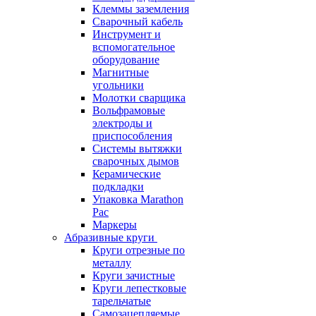
Клеммы заземления
Сварочный кабель
Инструмент и
вспомогательное
оборудование
Магнитные
угольники
Молотки сварщика
Вольфрамовые
электроды и
приспособления
Системы вытяжки
сварочных дымов
Керамические
подкладки
Упаковка Marathon
Pac
Маркеры
Абразивные круги
Круги отрезные по
металлу
Круги зачистные
Круги лепестковые
тарельчатые
Самозацепляемые