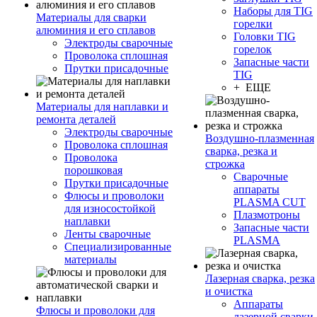
Наборы для TIG
Материалы для сварки
горелки
алюминия и его сплавов
Головки TIG
Электроды сварочные
горелок
Проволока сплошная
Запасные части
Прутки присадочные
TIG
+ ЕЩЕ
Материалы для наплавки и
ремонта деталей
Электроды сварочные
Воздушно-плазменная
Проволока сплошная
сварка, резка и
Проволока
строжка
порошковая
Сварочные
Прутки присадочные
аппараты
Флюсы и проволоки
PLASMA CUT
для износостойкой
Плазмотроны
наплавки
Запасные части
Ленты сварочные
PLASMA
Специализированные
материалы
Лазерная сварка, резка
и очистка
Аппараты
Флюсы и проволоки для
лазерной сварки