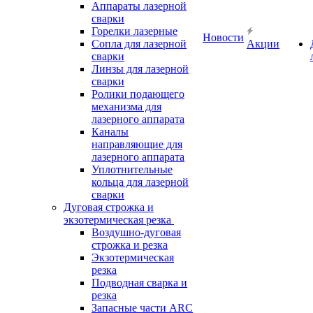
Аппараты лазерной
сварки
Горелки лазерные
Новости
Сопла для лазерной
Акции
сварки
Линзы для лазерной
сварки
Ролики подающего
механизма для
лазерного аппарата
Каналы
направляющие для
лазерного аппарата
Уплотнительные
кольца для лазерной
сварки
Дуговая строжка и
экзотермическая резка
Воздушно-дуговая
строжка и резка
Экзотермическая
резка
Подводная сварка и
резка
Запасные части ARC