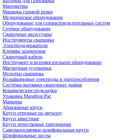
Баллоны для газосварки
Манометры
Машины газовой резки
Медицинское оборудование
Оборудование для газораспределительных систем
Сетевое оборудование
Сварочные аксессуары
Инструменты сварщика
Электрододержатели
Клеммы заземления
Сварочный кабель
Инструмент и вспомогательное оборудование
Магнитные угольники
Молотки сварщика
Вольфрамовые электроды и приспособления
Системы вытяжки сварочных дымов
Керамические подкладки
Упаковка Marathon Pac
Маркеры
Абразивные круги
Круги отрезные по металлу
Круги зачистные
Круги лепестковые тарельчатые
Самозацепляемые шлифовальные круги
Шлифовальные листы