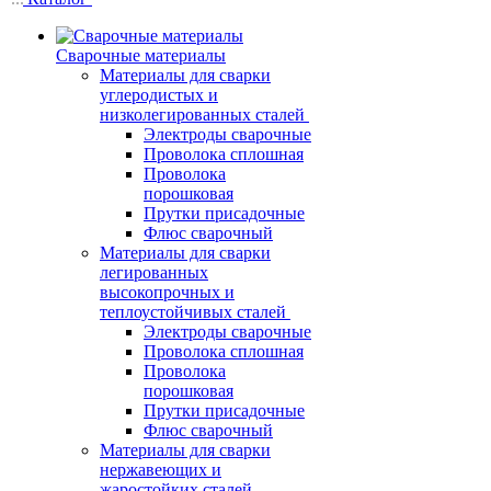
Сварочные материалы
Материалы для сварки
углеродистых и
низколегированных сталей
Электроды сварочные
Проволока сплошная
Проволока
порошковая
Прутки присадочные
Флюс сварочный
Материалы для сварки
легированных
высокопрочных и
теплоустойчивых сталей
Электроды сварочные
Проволока сплошная
Проволока
порошковая
Прутки присадочные
Флюс сварочный
Материалы для сварки
нержавеющих и
жаростойких сталей