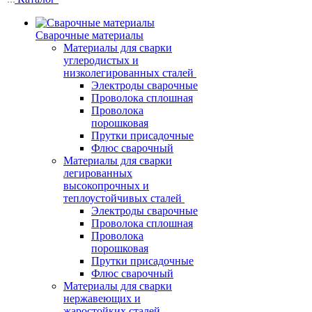
Сварочные материалы
Материалы для сварки
углеродистых и
низколегированных сталей
Электроды сварочные
Проволока сплошная
Проволока
порошковая
Прутки присадочные
Флюс сварочный
Материалы для сварки
легированных
высокопрочных и
теплоустойчивых сталей
Электроды сварочные
Проволока сплошная
Проволока
порошковая
Прутки присадочные
Флюс сварочный
Материалы для сварки
нержавеющих и
жаростойких сталей