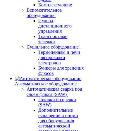
Комплектующие
Вспомогательное
оборудование
Пульты
дистанционного
управления
Транспортные
тележки
Сушильное оборудование
Термопеналы и печи
для прокалки
электродов
Бункеры для хранения
флюсов
Автоматическое оборудование
Автоматическая сварка под
слоем флюса (SAW)
Головки и горелки
(SAW)
Дополнительные
оснащение и опции
для оборудования
автоматической