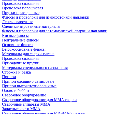
Проволока сплошная
Проволока порошковая
Прутки присадочные
Флюсы и проволоки для износостойкой наплавки
Ленты сварочные
Специализированные материалы
Флюсы и проволоки для автоматической сварки и наплавки
Кислые флюсы
Нейтральные флюсы
Основные флюсы
Высокоосновные флюсы
Материалы для сварки титана
Проволока сплошная
Присадочные прутки
Материалы специального назначения
Строжка и резка
Припои
Припои оловянно-свинцовые
Припои высокотехнологичные
Олово и баббит
Сварочное оборудование
Сварочное оборудование для MMA сварки
Сварочные аппараты MMA
Запасные части MMA
Сварочное оборудование для MIG/MAG сварки