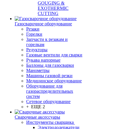
GOUGING &
EXOTHERMIC
CUTTING
Газосварочное оборудование
Резаки
Горелки
Запчасти к резакам и
горелкам
Редукторы
Газовые вентили для сварки
Рукава напорные
Баллоны для газосварки
Манометры
Машины газовой резки
Медицинское оборудование
Оборудование для
газораспределительных
систем
Сетевое оборудование
+ ЕЩЕ 2
Сварочные аксессуары
Инструменты сварщика
Электрододержатели