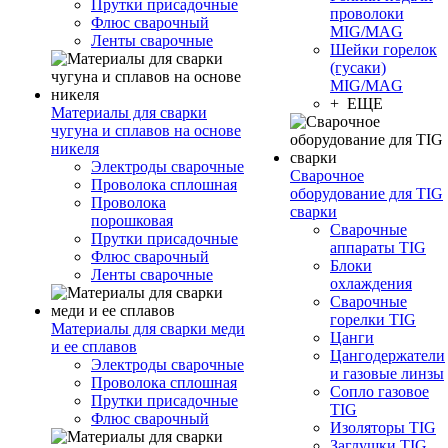
Прутки присадочные
проволоки
Флюс сварочный
MIG/MAG
Ленты сварочные
Шейки горелок
(гусаки)
MIG/MAG
+ ЕЩЕ
Материалы для сварки
чугуна и сплавов на основе
никеля
Электроды сварочные
Сварочное
Проволока сплошная
оборудование для TIG
Проволока
сварки
порошковая
Сварочные
Прутки присадочные
аппараты TIG
Флюс сварочный
Блоки
Ленты сварочные
охлаждения
Сварочные
горелки TIG
Материалы для сварки меди
Цанги
и ее сплавов
Цангодержатели
Электроды сварочные
и газовые линзы
Проволока сплошная
Сопло газовое
Прутки присадочные
TIG
Флюс сварочный
Изоляторы TIG
Заглушки TIG