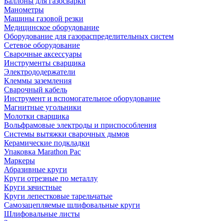
Баллоны для газосварки
Манометры
Машины газовой резки
Медицинское оборудование
Оборудование для газораспределительных систем
Сетевое оборудование
Сварочные аксессуары
Инструменты сварщика
Электрододержатели
Клеммы заземления
Сварочный кабель
Инструмент и вспомогательное оборудование
Магнитные угольники
Молотки сварщика
Вольфрамовые электроды и приспособления
Системы вытяжки сварочных дымов
Керамические подкладки
Упаковка Marathon Pac
Маркеры
Абразивные круги
Круги отрезные по металлу
Круги зачистные
Круги лепестковые тарельчатые
Самозацепляемые шлифовальные круги
Шлифовальные листы