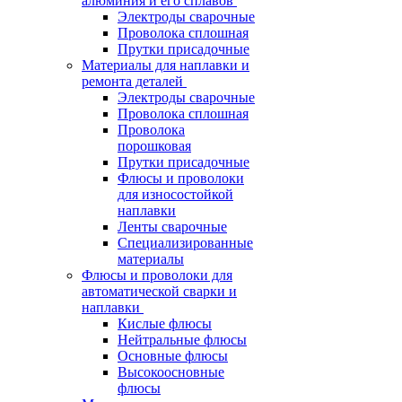
алюминия и его сплавов
Электроды сварочные
Проволока сплошная
Прутки присадочные
Материалы для наплавки и
ремонта деталей
Электроды сварочные
Проволока сплошная
Проволока
порошковая
Прутки присадочные
Флюсы и проволоки
для износостойкой
наплавки
Ленты сварочные
Специализированные
материалы
Флюсы и проволоки для
автоматической сварки и
наплавки
Кислые флюсы
Нейтральные флюсы
Основные флюсы
Высокоосновные
флюсы