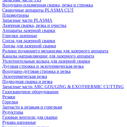
Воздушно-плазменная сварка, резка и строжка
Сварочные аппараты PLASMA CUT
Плазмотроны
Запасные части PLASMA
Лазерная сварка, резка и очистка
Аппараты лазерной сварки
Горелки лазерные
Сопла для лазерной сварки
Линзы для лазерной сварки
Ролики подающего механизма для лазерного аппарата
Каналы направляющие для лазерного аппарата
Уплотнительные кольца для лазерной сварки
Дуговая строжка и экзотермическая резка
Воздушно-дуговая строжка и резка
Экзотермическая резка
Подводная сварка и резка
Запасные части ARC GOUGING & EXOTHERMIC CUTTING
Газосварочное оборудование
Резаки
Горелки
Запчасти к резакам и горелкам
Редукторы
Газовые вентили для сварки
Рукава напорные