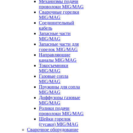
Механизмы подачи
проволоки MIG/MAG
Сварочные горелки
MIG/MAG
Соединительный
кабель
Запасные части
MIG/MAG
Запасные части для
горелок MIG/MAG
Направляющие
каналы MIG/MAG
Токосъемники
MIG/MAG
Газовые сопла
MIG/MAG
Пружины для сопла
MIG/MAG
Диффузоры газовые
MIG/MAG
Ролики подачи
проволоки MIG/MAG
Шейки горелок
(гусаки) MIG/MAG
Сварочное оборудование