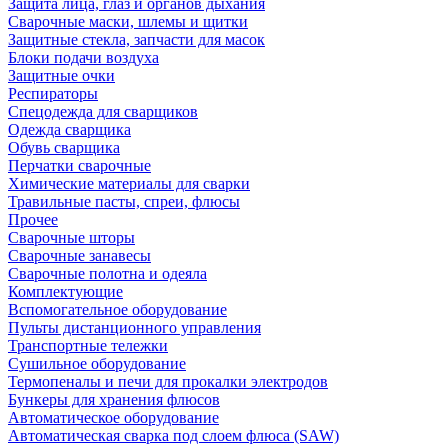
Защита лица, глаз и органов дыхания
Сварочные маски, шлемы и щитки
Защитные стекла, запчасти для масок
Блоки подачи воздуха
Защитные очки
Респираторы
Спецодежда для сварщиков
Одежда сварщика
Обувь сварщика
Перчатки сварочные
Химические материалы для сварки
Травильные пасты, спреи, флюсы
Прочее
Сварочные шторы
Сварочные занавесы
Сварочные полотна и одеяла
Комплектующие
Вспомогательное оборудование
Пульты дистанционного управления
Транспортные тележки
Сушильное оборудование
Термопеналы и печи для прокалки электродов
Бункеры для хранения флюсов
Автоматическое оборудование
Автоматическая сварка под слоем флюса (SAW)