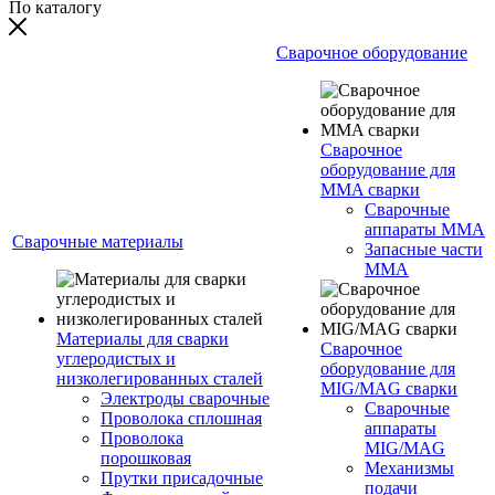
По каталогу
Сварочное оборудование
Сварочное
оборудование для
MMA сварки
Сварочные
аппараты MMA
Сварочные материалы
Запасные части
MMA
Материалы для сварки
Сварочное
углеродистых и
оборудование для
низколегированных сталей
MIG/MAG сварки
Электроды сварочные
Сварочные
Проволока сплошная
аппараты
Проволока
MIG/MAG
порошковая
Механизмы
Прутки присадочные
подачи