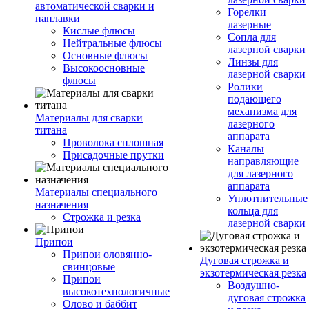
автоматической сварки и
Горелки
наплавки
лазерные
Кислые флюсы
Сопла для
Нейтральные флюсы
лазерной сварки
Основные флюсы
Линзы для
Высокоосновные
лазерной сварки
флюсы
Ролики
подающего
механизма для
Материалы для сварки
лазерного
титана
аппарата
Проволока сплошная
Каналы
Присадочные прутки
направляющие
для лазерного
аппарата
Материалы специального
Уплотнительные
назначения
кольца для
Строжка и резка
лазерной сварки
Припои
Припои оловянно-
Дуговая строжка и
свинцовые
экзотермическая резка
Припои
Воздушно-
высокотехнологичные
дуговая строжка
Олово и баббит