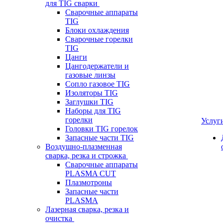
для TIG сварки
Сварочные аппараты
TIG
Блоки охлаждения
Сварочные горелки
TIG
Цанги
Цангодержатели и
газовые линзы
Сопло газовое TIG
Изоляторы TIG
Заглушки TIG
Наборы для TIG
горелки
Услуг
Головки TIG горелок
Запасные части TIG
Воздушно-плазменная
сварка, резка и строжка
Сварочные аппараты
PLASMA CUT
Плазмотроны
Запасные части
PLASMA
Лазерная сварка, резка и
очистка