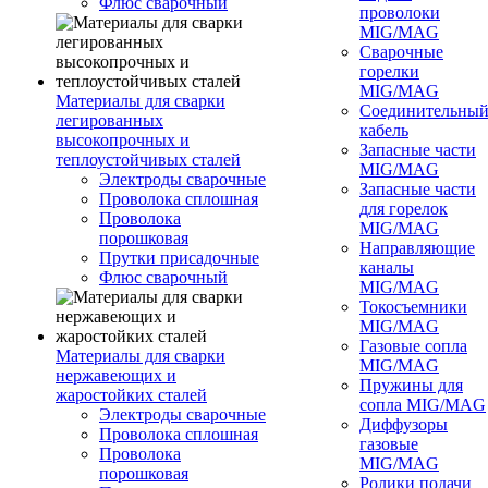
Флюс сварочный
проволоки
MIG/MAG
Сварочные
горелки
MIG/MAG
Материалы для сварки
Соединительны
легированных
кабель
высокопрочных и
Запасные части
теплоустойчивых сталей
MIG/MAG
Электроды сварочные
Запасные части
Проволока сплошная
для горелок
Проволока
MIG/MAG
порошковая
Направляющие
Прутки присадочные
каналы
Флюс сварочный
MIG/MAG
Токосъемники
MIG/MAG
Газовые сопла
Материалы для сварки
MIG/MAG
нержавеющих и
Пружины для
жаростойких сталей
сопла MIG/MAG
Электроды сварочные
Диффузоры
Проволока сплошная
газовые
Проволока
MIG/MAG
порошковая
Ролики подачи