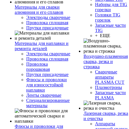
Наборы для TIG
Материалы для сварки
горелки
алюминия и его сплавов
Головки TIG
Электроды сварочные
горелок
Проволока сплошная
Запасные части
Прутки присадочные
TIG
+ ЕЩЕ
Материалы для наплавки и
ремонта деталей
Электроды сварочные
Воздушно-плазменная
Проволока сплошная
сварка, резка и
Проволока
строжка
порошковая
Сварочные
Прутки присадочные
аппараты
Флюсы и проволоки
PLASMA CUT
для износостойкой
Плазмотроны
наплавки
Запасные части
Ленты сварочные
PLASMA
Специализированные
материалы
Лазерная сварка, резка
и очистка
Аппараты
Флюсы и проволоки для
лазерной сварки