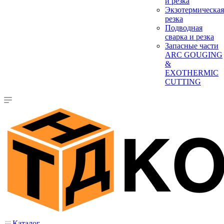
и резка
Экзотермическая
резка
Подводная
сварка и резка
Запасные части
ARC GOUGING
&
EXOTHERMIC
CUTTING
Каталог