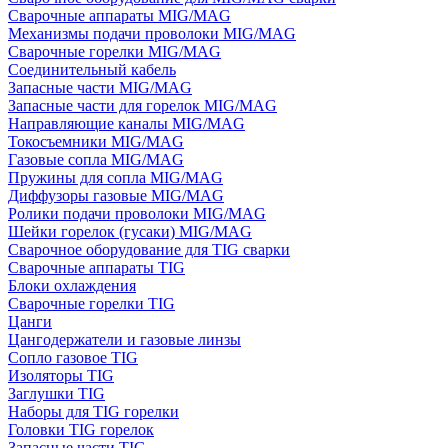
Сварочные аппараты MIG/MAG
Механизмы подачи проволоки MIG/MAG
Сварочные горелки MIG/MAG
Соединительный кабель
Запасные части MIG/MAG
Запасные части для горелок MIG/MAG
Направляющие каналы MIG/MAG
Токосъемники MIG/MAG
Газовые сопла MIG/MAG
Пружины для сопла MIG/MAG
Диффузоры газовые MIG/MAG
Ролики подачи проволоки MIG/MAG
Шейки горелок (гусаки) MIG/MAG
Сварочное оборудование для TIG сварки
Сварочные аппараты TIG
Блоки охлаждения
Сварочные горелки TIG
Цанги
Цангодержатели и газовые линзы
Сопло газовое TIG
Изоляторы TIG
Заглушки TIG
Наборы для TIG горелки
Головки TIG горелок
Запасные части TIG