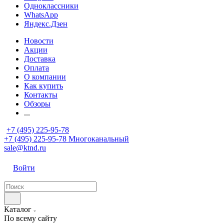
Одноклассники
WhatsApp
Яндекс.Дзен
Новости
Акции
Доставка
Оплата
О компании
Как купить
Контакты
Обзоры
...
+7 (495) 225-95-78
+7 (495) 225-95-78
Многоканальный
sale@ktnd.ru
Войти
Каталог
По всему сайту