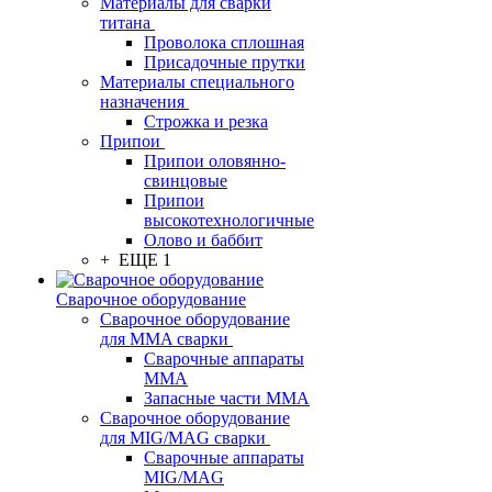
Материалы для сварки
титана
Проволока сплошная
Присадочные прутки
Материалы специального
назначения
Строжка и резка
Припои
Припои оловянно-
свинцовые
Припои
высокотехнологичные
Олово и баббит
+ ЕЩЕ 1
Сварочное оборудование
Сварочное оборудование
для MMA сварки
Сварочные аппараты
MMA
Запасные части MMA
Сварочное оборудование
для MIG/MAG сварки
Сварочные аппараты
MIG/MAG