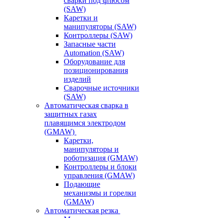
сварки под флюсом
(SAW)
Каретки и
манипуляторы (SAW)
Контроллеры (SAW)
Запасные части
Automation (SAW)
Оборудование для
позиционирования
изделий
Сварочные источники
(SAW)
Автоматическая сварка в
защитных газах
плавящимся электродом
(GMAW)
Каретки,
манипуляторы и
роботизация (GMAW)
Контроллеры и блоки
управления (GMAW)
Подающие
механизмы и горелки
(GMAW)
Автоматическая резка