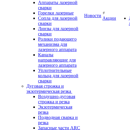
Аппараты лазерной
сварки
Горелки лазерные
Новости
Сопла для лазерной
Акции
сварки
Линзы для лазерной
сварки
Ролики подающего
механизма для
лазерного аппарата
Каналы
направляющие для
лазерного аппарата
Уплотнительные
кольца для лазерной
сварки
Дуговая строжка и
экзотермическая резка
Воздушно-дуговая
строжка и резка
Экзотермическая
резка
Подводная сварка и
резка
Запасные части ARC