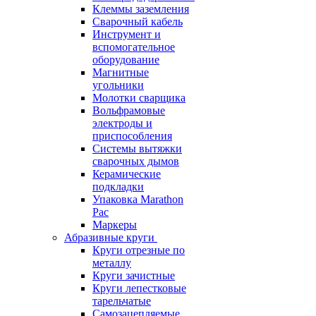
Клеммы заземления
Сварочный кабель
Инструмент и
вспомогательное
оборудование
Магнитные
угольники
Молотки сварщика
Вольфрамовые
электроды и
приспособления
Системы вытяжки
сварочных дымов
Керамические
подкладки
Упаковка Marathon
Pac
Маркеры
Абразивные круги
Круги отрезные по
металлу
Круги зачистные
Круги лепестковые
тарельчатые
Самозацепляемые