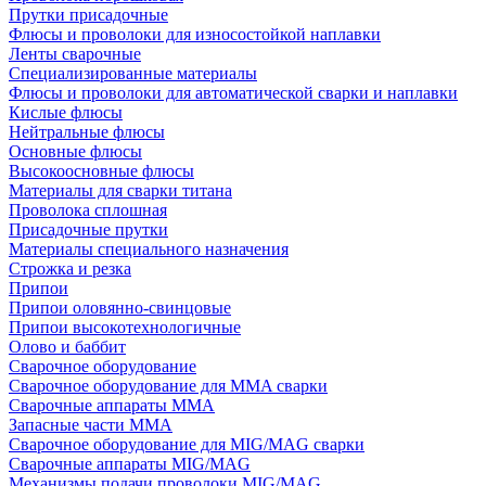
Прутки присадочные
Флюсы и проволоки для износостойкой наплавки
Ленты сварочные
Специализированные материалы
Флюсы и проволоки для автоматической сварки и наплавки
Кислые флюсы
Нейтральные флюсы
Основные флюсы
Высокоосновные флюсы
Материалы для сварки титана
Проволока сплошная
Присадочные прутки
Материалы специального назначения
Строжка и резка
Припои
Припои оловянно-свинцовые
Припои высокотехнологичные
Олово и баббит
Сварочное оборудование
Сварочное оборудование для MMA сварки
Сварочные аппараты MMA
Запасные части MMA
Сварочное оборудование для MIG/MAG сварки
Сварочные аппараты MIG/MAG
Механизмы подачи проволоки MIG/MAG