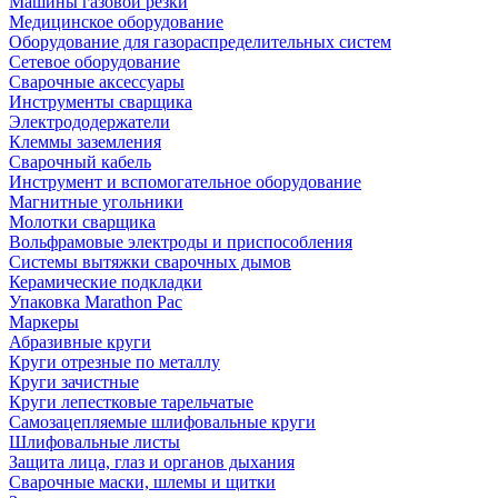
Машины газовой резки
Медицинское оборудование
Оборудование для газораспределительных систем
Сетевое оборудование
Сварочные аксессуары
Инструменты сварщика
Электрододержатели
Клеммы заземления
Сварочный кабель
Инструмент и вспомогательное оборудование
Магнитные угольники
Молотки сварщика
Вольфрамовые электроды и приспособления
Системы вытяжки сварочных дымов
Керамические подкладки
Упаковка Marathon Pac
Маркеры
Абразивные круги
Круги отрезные по металлу
Круги зачистные
Круги лепестковые тарельчатые
Самозацепляемые шлифовальные круги
Шлифовальные листы
Защита лица, глаз и органов дыхания
Сварочные маски, шлемы и щитки