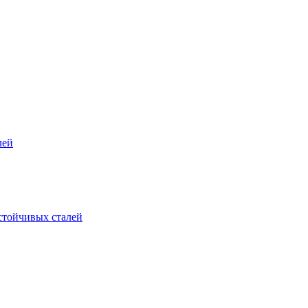
лей
стойчивых сталей