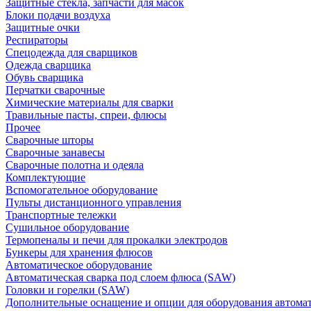
Защитные стекла, запчасти для масок
Блоки подачи воздуха
Защитные очки
Респираторы
Спецодежда для сварщиков
Одежда сварщика
Обувь сварщика
Перчатки сварочные
Химические материалы для сварки
Травильные пасты, спреи, флюсы
Прочее
Сварочные шторы
Сварочные занавесы
Сварочные полотна и одеяла
Комплектующие
Вспомогательное оборудование
Пульты дистанционного управления
Транспортные тележки
Сушильное оборудование
Термопеналы и печи для прокалки электродов
Бункеры для хранения флюсов
Автоматическое оборудование
Автоматическая сварка под слоем флюса (SAW)
Головки и горелки (SAW)
Дополнительные оснащение и опции для оборудования автома