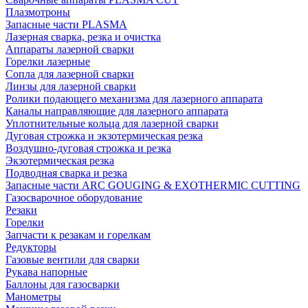
Плазмотроны
Запасные части PLASMA
Лазерная сварка, резка и очистка
Аппараты лазерной сварки
Горелки лазерные
Сопла для лазерной сварки
Линзы для лазерной сварки
Ролики подающего механизма для лазерного аппарата
Каналы направляющие для лазерного аппарата
Уплотнительные кольца для лазерной сварки
Дуговая строжка и экзотермическая резка
Воздушно-дуговая строжка и резка
Экзотермическая резка
Подводная сварка и резка
Запасные части ARC GOUGING & EXOTHERMIC CUTTING
Газосварочное оборудование
Резаки
Горелки
Запчасти к резакам и горелкам
Редукторы
Газовые вентили для сварки
Рукава напорные
Баллоны для газосварки
Манометры