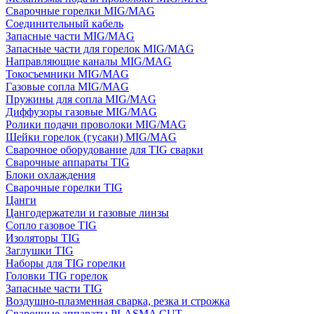
Сварочные горелки MIG/MAG
Соединительный кабель
Запасные части MIG/MAG
Запасные части для горелок MIG/MAG
Направляющие каналы MIG/MAG
Токосъемники MIG/MAG
Газовые сопла MIG/MAG
Пружины для сопла MIG/MAG
Диффузоры газовые MIG/MAG
Ролики подачи проволоки MIG/MAG
Шейки горелок (гусаки) MIG/MAG
Сварочное оборудование для TIG сварки
Сварочные аппараты TIG
Блоки охлаждения
Сварочные горелки TIG
Цанги
Цангодержатели и газовые линзы
Сопло газовое TIG
Изоляторы TIG
Заглушки TIG
Наборы для TIG горелки
Головки TIG горелок
Запасные части TIG
Воздушно-плазменная сварка, резка и строжка
Сварочные аппараты PLASMA CUT