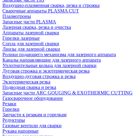
Воздушно-плазменная сварка, резка и строжка
Сварочные аппараты PLASMA CUT
Плазмотроны
Запасные части PLASMA
Лазерная сварка, резка и очистка
Аппараты лазерной сварки
Горелки лазерные
Сопла для лазерной сварки
Линзы для лазерной сварки
Ролики подающего механизма для лазерного аппарата
Каналы направляющие для лазерного аппарата
Уплотнительные кольца для лазерной сварки
Дуговая строжка и экзотермическая резка
Воздушно-дуговая строжка и резка
Экзотермическая резка
Подводная сварка и резка
Запасные части ARC GOUGING & EXOTHERMIC CUTTING
Газосварочное оборудование
Резаки
Горелки
Запчасти к резакам и горелкам
Редукторы
Газовые вентили для сварки
Рукава напорные