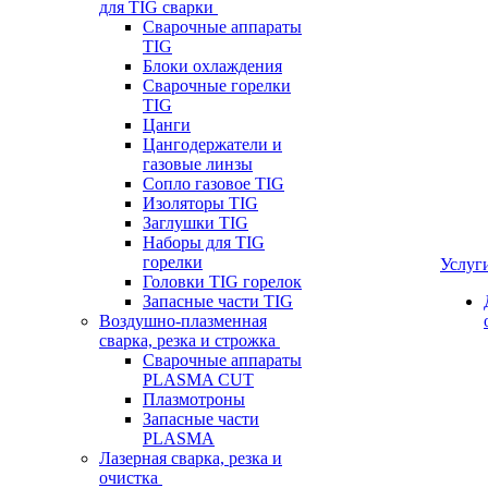
для TIG сварки
Сварочные аппараты
TIG
Блоки охлаждения
Сварочные горелки
TIG
Цанги
Цангодержатели и
газовые линзы
Сопло газовое TIG
Изоляторы TIG
Заглушки TIG
Наборы для TIG
горелки
Услуг
Головки TIG горелок
Запасные части TIG
Воздушно-плазменная
сварка, резка и строжка
Сварочные аппараты
PLASMA CUT
Плазмотроны
Запасные части
PLASMA
Лазерная сварка, резка и
очистка