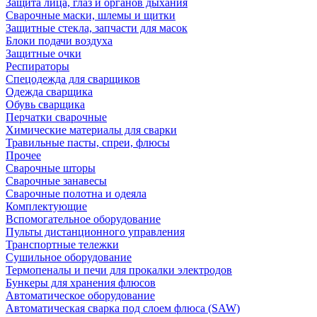
Защита лица, глаз и органов дыхания
Сварочные маски, шлемы и щитки
Защитные стекла, запчасти для масок
Блоки подачи воздуха
Защитные очки
Респираторы
Спецодежда для сварщиков
Одежда сварщика
Обувь сварщика
Перчатки сварочные
Химические материалы для сварки
Травильные пасты, спреи, флюсы
Прочее
Сварочные шторы
Сварочные занавесы
Сварочные полотна и одеяла
Комплектующие
Вспомогательное оборудование
Пульты дистанционного управления
Транспортные тележки
Сушильное оборудование
Термопеналы и печи для прокалки электродов
Бункеры для хранения флюсов
Автоматическое оборудование
Автоматическая сварка под слоем флюса (SAW)