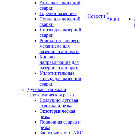
Аппараты лазерной
сварки
Горелки лазерные
Новости
Сопла для лазерной
Акции
сварки
Линзы для лазерной
сварки
Ролики подающего
механизма для
лазерного аппарата
Каналы
направляющие для
лазерного аппарата
Уплотнительные
кольца для лазерной
сварки
Дуговая строжка и
экзотермическая резка
Воздушно-дуговая
строжка и резка
Экзотермическая
резка
Подводная сварка и
резка
Запасные части ARC