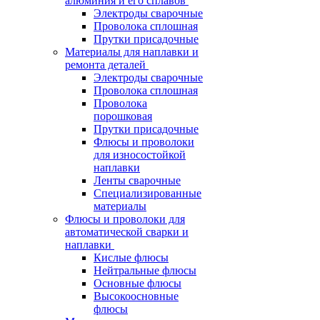
алюминия и его сплавов
Электроды сварочные
Проволока сплошная
Прутки присадочные
Материалы для наплавки и
ремонта деталей
Электроды сварочные
Проволока сплошная
Проволока
порошковая
Прутки присадочные
Флюсы и проволоки
для износостойкой
наплавки
Ленты сварочные
Специализированные
материалы
Флюсы и проволоки для
автоматической сварки и
наплавки
Кислые флюсы
Нейтральные флюсы
Основные флюсы
Высокоосновные
флюсы