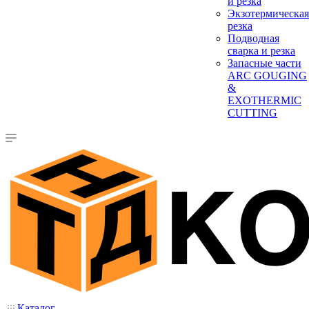
и резка
Экзотермическая
резка
Подводная
сварка и резка
Запасные части
ARC GOUGING
&
EXOTHERMIC
CUTTING
Каталог