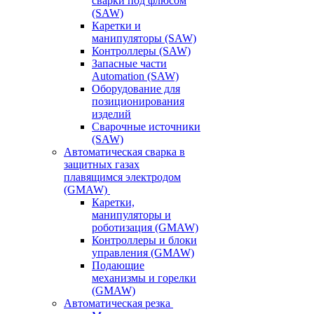
сварки под флюсом
(SAW)
Каретки и
манипуляторы (SAW)
Контроллеры (SAW)
Запасные части
Automation (SAW)
Оборудование для
позиционирования
изделий
Сварочные источники
(SAW)
Автоматическая сварка в
защитных газах
плавящимся электродом
(GMAW)
Каретки,
манипуляторы и
роботизация (GMAW)
Контроллеры и блоки
управления (GMAW)
Подающие
механизмы и горелки
(GMAW)
Автоматическая резка