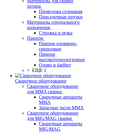
Материалы для сварки
титана
Проволока сплошная
Присадочные прутки
Материалы специального
назначения
Строжка и резка
Припои
Припои оловянно-
свинцовые
Припои
высокотехнологичные
Олово и баббит
+ ЕЩЕ 1
Сварочное оборудование
Сварочное оборудование
для MMA сварки
Сварочные аппараты
MMA
Запасные части MMA
Сварочное оборудование
для MIG/MAG сварки
Сварочные аппараты
MIG/MAG