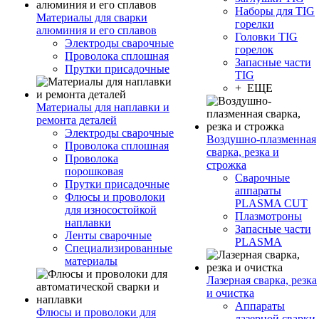
Наборы для TIG
Материалы для сварки
горелки
алюминия и его сплавов
Головки TIG
Электроды сварочные
горелок
Проволока сплошная
Запасные части
Прутки присадочные
TIG
+ ЕЩЕ
Материалы для наплавки и
ремонта деталей
Электроды сварочные
Воздушно-плазменная
Проволока сплошная
сварка, резка и
Проволока
строжка
порошковая
Сварочные
Прутки присадочные
аппараты
Флюсы и проволоки
PLASMA CUT
для износостойкой
Плазмотроны
наплавки
Запасные части
Ленты сварочные
PLASMA
Специализированные
материалы
Лазерная сварка, резка
и очистка
Аппараты
Флюсы и проволоки для
лазерной сварки