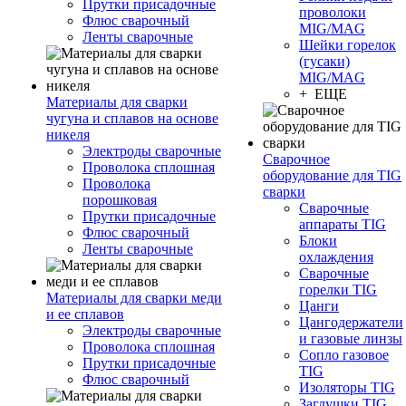
Прутки присадочные
проволоки
Флюс сварочный
MIG/MAG
Ленты сварочные
Шейки горелок
(гусаки)
MIG/MAG
+ ЕЩЕ
Материалы для сварки
чугуна и сплавов на основе
никеля
Электроды сварочные
Сварочное
Проволока сплошная
оборудование для TIG
Проволока
сварки
порошковая
Сварочные
Прутки присадочные
аппараты TIG
Флюс сварочный
Блоки
Ленты сварочные
охлаждения
Сварочные
горелки TIG
Материалы для сварки меди
Цанги
и ее сплавов
Цангодержатели
Электроды сварочные
и газовые линзы
Проволока сплошная
Сопло газовое
Прутки присадочные
TIG
Флюс сварочный
Изоляторы TIG
Заглушки TIG