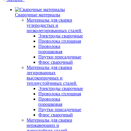
Сварочные материалы
Материалы для сварки
углеродистых и
низколегированных сталей
Электроды сварочные
Проволока сплошная
Проволока
порошковая
Прутки присадочные
Флюс сварочный
Материалы для сварки
легированных
высокопрочных и
теплоустойчивых сталей
Электроды сварочные
Проволока сплошная
Проволока
порошковая
Прутки присадочные
Флюс сварочный
Материалы для сварки
нержавеющих и
жаростойких сталей