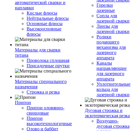
автоматической сварки и
Горелки
наплавки
лазерные
Кислые флюсы
Сопла для
Нейтральные флюсы
лазерной сварки
Основные флюсы
Линзы для
Высокоосновные
лазерной сварки
флюсы
Ролики
подающего
механизма для
Материалы для сварки
лазерного
титана
аппарата
Проволока сплошная
Каналы
Присадочные прутки
направляющие
для лазерного
аппарата
Материалы специального
Уплотнительные
назначения
кольца для
Строжка и резка
лазерной сварки
Припои
Припои оловянно-
Дуговая строжка и
свинцовые
экзотермическая резка
Припои
Воздушно-
высокотехнологичные
дуговая строжка
Олово и баббит