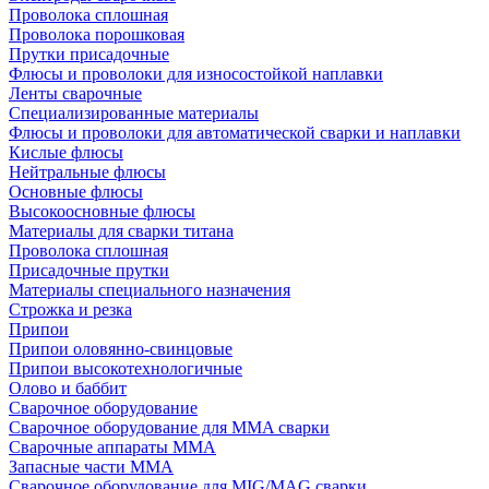
Проволока сплошная
Проволока порошковая
Прутки присадочные
Флюсы и проволоки для износостойкой наплавки
Ленты сварочные
Специализированные материалы
Флюсы и проволоки для автоматической сварки и наплавки
Кислые флюсы
Нейтральные флюсы
Основные флюсы
Высокоосновные флюсы
Материалы для сварки титана
Проволока сплошная
Присадочные прутки
Материалы специального назначения
Строжка и резка
Припои
Припои оловянно-свинцовые
Припои высокотехнологичные
Олово и баббит
Сварочное оборудование
Сварочное оборудование для MMA сварки
Сварочные аппараты MMA
Запасные части MMA
Сварочное оборудование для MIG/MAG сварки