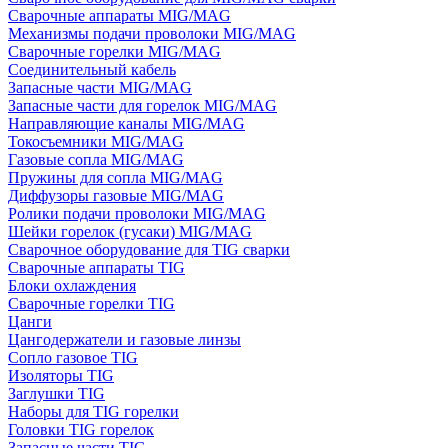
Сварочные аппараты MIG/MAG
Механизмы подачи проволоки MIG/MAG
Сварочные горелки MIG/MAG
Соединительный кабель
Запасные части MIG/MAG
Запасные части для горелок MIG/MAG
Направляющие каналы MIG/MAG
Токосъемники MIG/MAG
Газовые сопла MIG/MAG
Пружины для сопла MIG/MAG
Диффузоры газовые MIG/MAG
Ролики подачи проволоки MIG/MAG
Шейки горелок (гусаки) MIG/MAG
Сварочное оборудование для TIG сварки
Сварочные аппараты TIG
Блоки охлаждения
Сварочные горелки TIG
Цанги
Цангодержатели и газовые линзы
Сопло газовое TIG
Изоляторы TIG
Заглушки TIG
Наборы для TIG горелки
Головки TIG горелок
Запасные части TIG