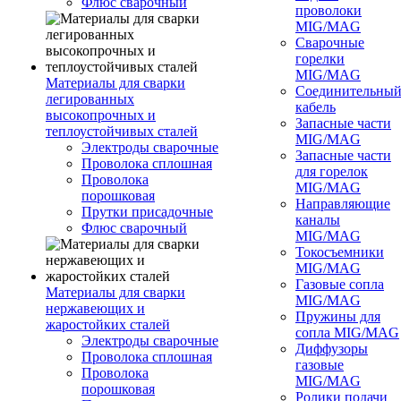
Флюс сварочный
проволоки
MIG/MAG
Сварочные
горелки
MIG/MAG
Материалы для сварки
Соединительны
легированных
кабель
высокопрочных и
Запасные части
теплоустойчивых сталей
MIG/MAG
Электроды сварочные
Запасные части
Проволока сплошная
для горелок
Проволока
MIG/MAG
порошковая
Направляющие
Прутки присадочные
каналы
Флюс сварочный
MIG/MAG
Токосъемники
MIG/MAG
Газовые сопла
Материалы для сварки
MIG/MAG
нержавеющих и
Пружины для
жаростойких сталей
сопла MIG/MAG
Электроды сварочные
Диффузоры
Проволока сплошная
газовые
Проволока
MIG/MAG
порошковая
Ролики подачи