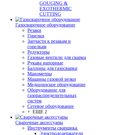
GOUGING &
EXOTHERMIC
CUTTING
Газосварочное оборудование
Резаки
Горелки
Запчасти к резакам и
горелкам
Редукторы
Газовые вентили для сварки
Рукава напорные
Баллоны для газосварки
Манометры
Машины газовой резки
Медицинское оборудование
Оборудование для
газораспределительных
систем
Сетевое оборудование
+ ЕЩЕ 2
Сварочные аксессуары
Инструменты сварщика
Электрододержатели