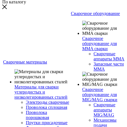
По каталогу
Сварочное оборудование
Сварочное
оборудование для
MMA сварки
Сварочные
аппараты MMA
Сварочные материалы
Запасные части
MMA
Материалы для сварки
Сварочное
углеродистых и
оборудование для
низколегированных сталей
MIG/MAG сварки
Электроды сварочные
Сварочные
Проволока сплошная
аппараты
Проволока
MIG/MAG
порошковая
Механизмы
Прутки присадочные
подачи