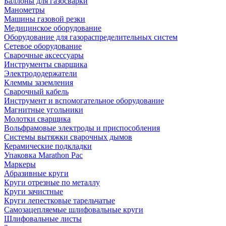
Баллоны для газосварки
Манометры
Машины газовой резки
Медицинское оборудование
Оборудование для газораспределительных систем
Сетевое оборудование
Сварочные аксессуары
Инструменты сварщика
Электрододержатели
Клеммы заземления
Сварочный кабель
Инструмент и вспомогательное оборудование
Магнитные угольники
Молотки сварщика
Вольфрамовые электроды и приспособления
Системы вытяжки сварочных дымов
Керамические подкладки
Упаковка Marathon Pac
Маркеры
Абразивные круги
Круги отрезные по металлу
Круги зачистные
Круги лепестковые тарельчатые
Самозацепляемые шлифовальные круги
Шлифовальные листы