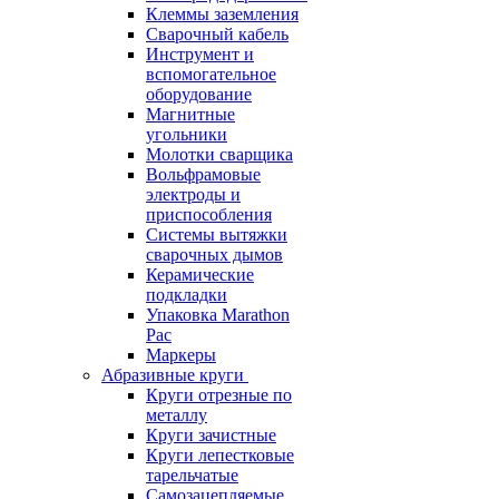
Клеммы заземления
Сварочный кабель
Инструмент и
вспомогательное
оборудование
Магнитные
угольники
Молотки сварщика
Вольфрамовые
электроды и
приспособления
Системы вытяжки
сварочных дымов
Керамические
подкладки
Упаковка Marathon
Pac
Маркеры
Абразивные круги
Круги отрезные по
металлу
Круги зачистные
Круги лепестковые
тарельчатые
Самозацепляемые