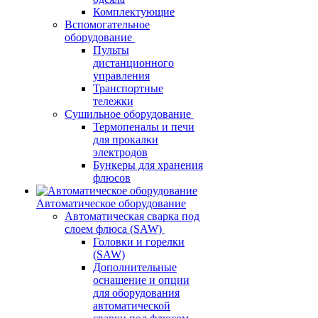
Комплектующие
Вспомогательное
оборудование
Пульты
дистанционного
управления
Транспортные
тележки
Сушильное оборудование
Термопеналы и печи
для прокалки
электродов
Бункеры для хранения
флюсов
Автоматическое оборудование
Автоматическая сварка под
слоем флюса (SAW)
Головки и горелки
(SAW)
Дополнительные
оснащение и опции
для оборудования
автоматической