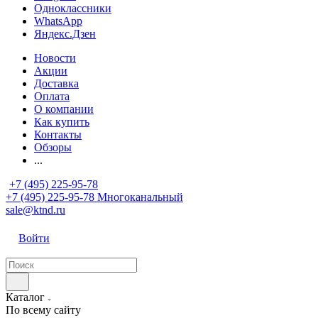
Одноклассники
WhatsApp
Яндекс.Дзен
Новости
Акции
Доставка
Оплата
О компании
Как купить
Контакты
Обзоры
...
+7 (495) 225-95-78
+7 (495) 225-95-78
Многоканальный
sale@ktnd.ru
Войти
Каталог
По всему сайту