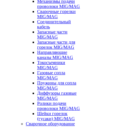
Механизмы подачи
проволоки MIG/MAG
Сварочные горелки
MIG/MAG
Соединительный
кабель
Запасные части
MIG/MAG
Запасные части для
горелок MIG/MAG
Направляющие
каналы MIG/MAG
Токосъемники
MIG/MAG
Газовые сопла
MIG/MAG
Пружины для сопла
MIG/MAG
Диффузоры газовые
MIG/MAG
Ролики подачи
проволоки MIG/MAG
Шейки горелок
(гусаки) MIG/MAG
Сварочное оборудование