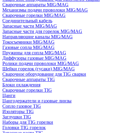
Сварочные аппараты MIG/MAG
Механизмы подачи проволоки MIG/MAG
Сварочные горелки MIG/MAG
Соединительный кабель
Запасные части MIG/MAG
Запасные части для горелок MIG/MAG
Направляющие каналы MIG/MAG
Токосъемники MIG/MAG
Газовые сопла MIG/MAG
Пружины для сопла MIG/MAG
Диффузоры газовые MIG/MAG
Ролики подачи проволоки MIG/MAG
Шейки горелок (гусаки) MIG/MAG
Сварочное оборудование для TIG сварки
Сварочные аппараты TIG
Блоки охлаждения
Сварочные горелки TIG
Цанги
Цангодержатели и газовые линзы
Сопло газовое TIG
Изоляторы TIG
Заглушки TIG
Наборы для TIG горелки
Головки TIG горелок
Запасные части TIG