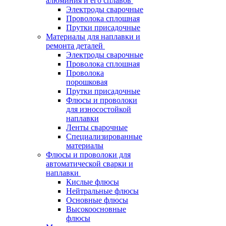
алюминия и его сплавов
Электроды сварочные
Проволока сплошная
Прутки присадочные
Материалы для наплавки и
ремонта деталей
Электроды сварочные
Проволока сплошная
Проволока
порошковая
Прутки присадочные
Флюсы и проволоки
для износостойкой
наплавки
Ленты сварочные
Специализированные
материалы
Флюсы и проволоки для
автоматической сварки и
наплавки
Кислые флюсы
Нейтральные флюсы
Основные флюсы
Высокоосновные
флюсы