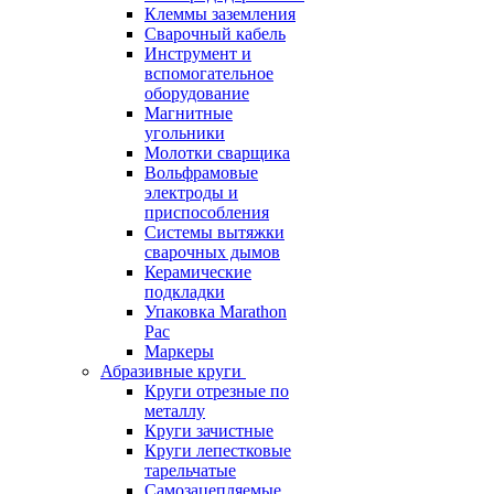
Клеммы заземления
Сварочный кабель
Инструмент и
вспомогательное
оборудование
Магнитные
угольники
Молотки сварщика
Вольфрамовые
электроды и
приспособления
Системы вытяжки
сварочных дымов
Керамические
подкладки
Упаковка Marathon
Pac
Маркеры
Абразивные круги
Круги отрезные по
металлу
Круги зачистные
Круги лепестковые
тарельчатые
Самозацепляемые