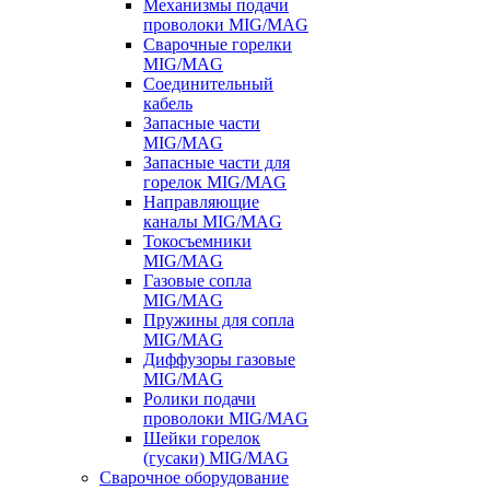
Механизмы подачи
проволоки MIG/MAG
Сварочные горелки
MIG/MAG
Соединительный
кабель
Запасные части
MIG/MAG
Запасные части для
горелок MIG/MAG
Направляющие
каналы MIG/MAG
Токосъемники
MIG/MAG
Газовые сопла
MIG/MAG
Пружины для сопла
MIG/MAG
Диффузоры газовые
MIG/MAG
Ролики подачи
проволоки MIG/MAG
Шейки горелок
(гусаки) MIG/MAG
Сварочное оборудование