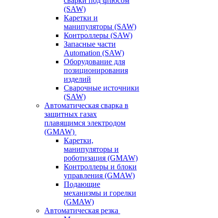
сварки под флюсом
(SAW)
Каретки и
манипуляторы (SAW)
Контроллеры (SAW)
Запасные части
Automation (SAW)
Оборудование для
позиционирования
изделий
Сварочные источники
(SAW)
Автоматическая сварка в
защитных газах
плавящимся электродом
(GMAW)
Каретки,
манипуляторы и
роботизация (GMAW)
Контроллеры и блоки
управления (GMAW)
Подающие
механизмы и горелки
(GMAW)
Автоматическая резка