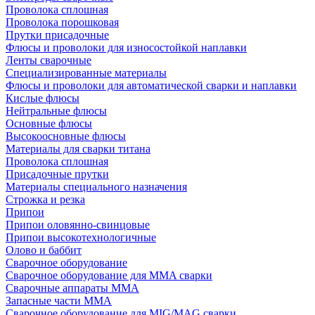
Проволока сплошная
Проволока порошковая
Прутки присадочные
Флюсы и проволоки для износостойкой наплавки
Ленты сварочные
Специализированные материалы
Флюсы и проволоки для автоматической сварки и наплавки
Кислые флюсы
Нейтральные флюсы
Основные флюсы
Высокоосновные флюсы
Материалы для сварки титана
Проволока сплошная
Присадочные прутки
Материалы специального назначения
Строжка и резка
Припои
Припои оловянно-свинцовые
Припои высокотехнологичные
Олово и баббит
Сварочное оборудование
Сварочное оборудование для MMA сварки
Сварочные аппараты MMA
Запасные части MMA
Сварочное оборудование для MIG/MAG сварки