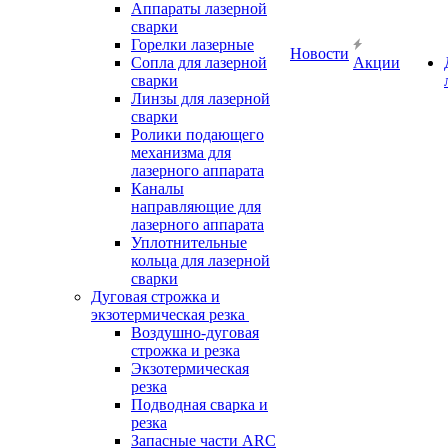
Аппараты лазерной
сварки
Горелки лазерные
Новости
Сопла для лазерной
Акции
сварки
Линзы для лазерной
сварки
Ролики подающего
механизма для
лазерного аппарата
Каналы
направляющие для
лазерного аппарата
Уплотнительные
кольца для лазерной
сварки
Дуговая строжка и
экзотермическая резка
Воздушно-дуговая
строжка и резка
Экзотермическая
резка
Подводная сварка и
резка
Запасные части ARC