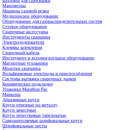
Баллоны для газосварки
Манометры
Машины газовой резки
Медицинское оборудование
Оборудование для газораспределительных систем
Сетевое оборудование
Сварочные аксессуары
Инструменты сварщика
Электрододержатели
Клеммы заземления
Сварочный кабель
Инструмент и вспомогательное оборудование
Магнитные угольники
Молотки сварщика
Вольфрамовые электроды и приспособления
Системы вытяжки сварочных дымов
Керамические подкладки
Упаковка Marathon Pac
Маркеры
Абразивные круги
Круги отрезные по металлу
Круги зачистные
Круги лепестковые тарельчатые
Самозацепляемые шлифовальные круги
Шлифовальные листы