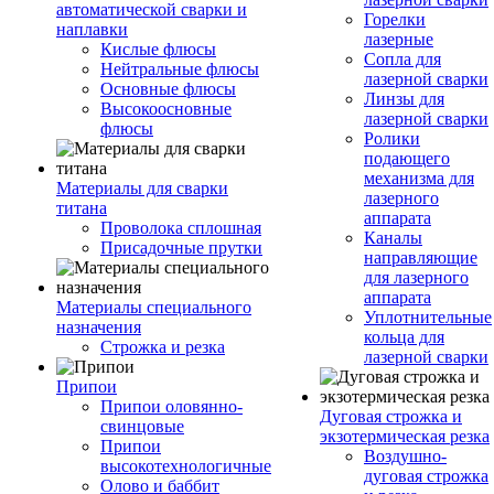
автоматической сварки и
Горелки
наплавки
лазерные
Кислые флюсы
Сопла для
Нейтральные флюсы
лазерной сварки
Основные флюсы
Линзы для
Высокоосновные
лазерной сварки
флюсы
Ролики
подающего
механизма для
Материалы для сварки
лазерного
титана
аппарата
Проволока сплошная
Каналы
Присадочные прутки
направляющие
для лазерного
аппарата
Материалы специального
Уплотнительные
назначения
кольца для
Строжка и резка
лазерной сварки
Припои
Припои оловянно-
Дуговая строжка и
свинцовые
экзотермическая резка
Припои
Воздушно-
высокотехнологичные
дуговая строжка
Олово и баббит