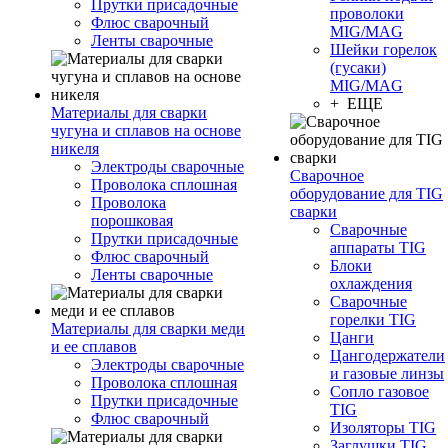
Прутки присадочные
проволоки
Флюс сварочный
MIG/MAG
Ленты сварочные
Шейки горелок
(гусаки)
MIG/MAG
+ ЕЩЕ
Материалы для сварки
чугуна и сплавов на основе
никеля
Электроды сварочные
Сварочное
Проволока сплошная
оборудование для TIG
Проволока
сварки
порошковая
Сварочные
Прутки присадочные
аппараты TIG
Флюс сварочный
Блоки
Ленты сварочные
охлаждения
Сварочные
горелки TIG
Материалы для сварки меди
Цанги
и ее сплавов
Цангодержатели
Электроды сварочные
и газовые линзы
Проволока сплошная
Сопло газовое
Прутки присадочные
TIG
Флюс сварочный
Изоляторы TIG
Заглушки TIG