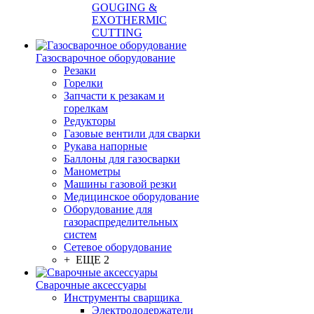
GOUGING &
EXOTHERMIC
CUTTING
Газосварочное оборудование
Резаки
Горелки
Запчасти к резакам и
горелкам
Редукторы
Газовые вентили для сварки
Рукава напорные
Баллоны для газосварки
Манометры
Машины газовой резки
Медицинское оборудование
Оборудование для
газораспределительных
систем
Сетевое оборудование
+ ЕЩЕ 2
Сварочные аксессуары
Инструменты сварщика
Электрододержатели