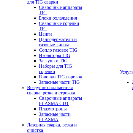
для TIG сварки
Сварочные аппараты
TIG
Блоки охлаждения
Сварочные горелки
TIG
Цанги
Цангодержатели и
газовые линзы
Сопло газовое TIG
Изоляторы TIG
Заглушки TIG
Наборы для TIG
горелки
Услуг
Головки TIG горелок
Запасные части TIG
Воздушно-плазменная
сварка, резка и строжка
Сварочные аппараты
PLASMA CUT
Плазмотроны
Запасные части
PLASMA
Лазерная сварка, резка и
очистка