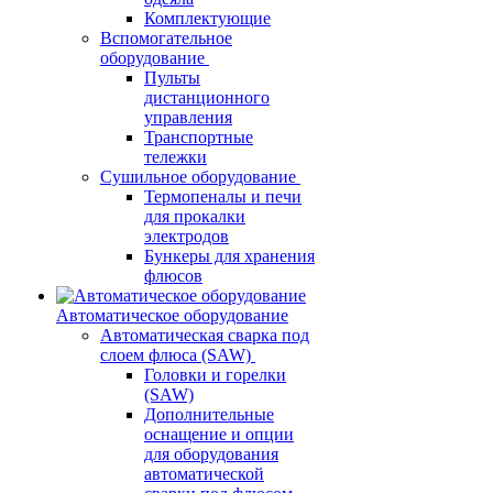
Комплектующие
Вспомогательное
оборудование
Пульты
дистанционного
управления
Транспортные
тележки
Сушильное оборудование
Термопеналы и печи
для прокалки
электродов
Бункеры для хранения
флюсов
Автоматическое оборудование
Автоматическая сварка под
слоем флюса (SAW)
Головки и горелки
(SAW)
Дополнительные
оснащение и опции
для оборудования
автоматической