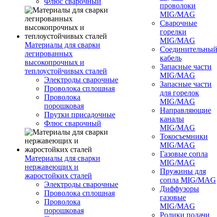
Флюс сварочный
проволоки
MIG/MAG
Сварочные
горелки
MIG/MAG
Материалы для сварки
Соединительны
легированных
кабель
высокопрочных и
Запасные части
теплоустойчивых сталей
MIG/MAG
Электроды сварочные
Запасные части
Проволока сплошная
для горелок
Проволока
MIG/MAG
порошковая
Направляющие
Прутки присадочные
каналы
Флюс сварочный
MIG/MAG
Токосъемники
MIG/MAG
Газовые сопла
Материалы для сварки
MIG/MAG
нержавеющих и
Пружины для
жаростойких сталей
сопла MIG/MAG
Электроды сварочные
Диффузоры
Проволока сплошная
газовые
Проволока
MIG/MAG
порошковая
Ролики подачи