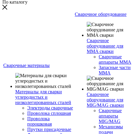
По каталогу
Сварочное оборудование
Сварочное
оборудование для
MMA сварки
Сварочные
аппараты MMA
Сварочные материалы
Запасные части
MMA
Материалы для сварки
Сварочное
углеродистых и
оборудование для
низколегированных сталей
MIG/MAG сварки
Электроды сварочные
Сварочные
Проволока сплошная
аппараты
Проволока
MIG/MAG
порошковая
Механизмы
Прутки присадочные
подачи