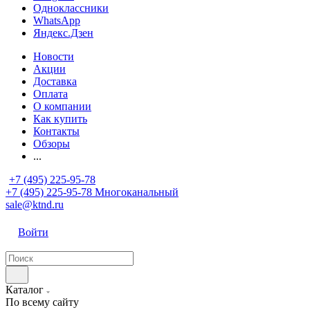
Одноклассники
WhatsApp
Яндекс.Дзен
Новости
Акции
Доставка
Оплата
О компании
Как купить
Контакты
Обзоры
...
+7 (495) 225-95-78
+7 (495) 225-95-78
Многоканальный
sale@ktnd.ru
Войти
Каталог
По всему сайту