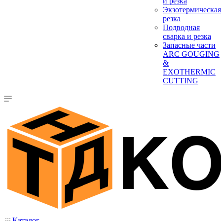
и резка
Экзотермическая
резка
Подводная
сварка и резка
Запасные части
ARC GOUGING
&
EXOTHERMIC
CUTTING
Каталог