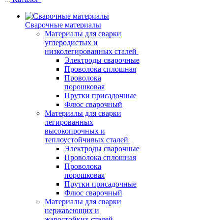
Сварочные материалы
Материалы для сварки
углеродистых и
низколегированных сталей
Электроды сварочные
Проволока сплошная
Проволока
порошковая
Прутки присадочные
Флюс сварочный
Материалы для сварки
легированных
высокопрочных и
теплоустойчивых сталей
Электроды сварочные
Проволока сплошная
Проволока
порошковая
Прутки присадочные
Флюс сварочный
Материалы для сварки
нержавеющих и
жаростойких сталей