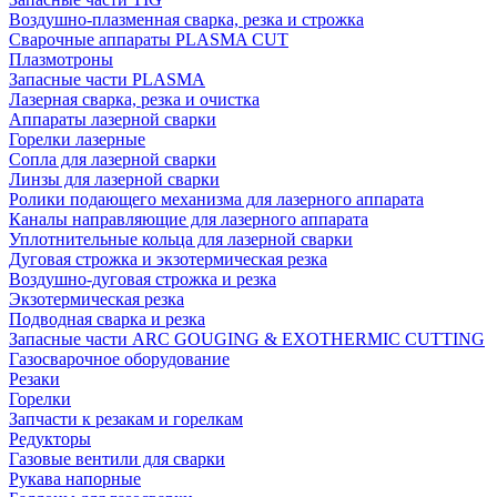
Воздушно-плазменная сварка, резка и строжка
Сварочные аппараты PLASMA CUT
Плазмотроны
Запасные части PLASMA
Лазерная сварка, резка и очистка
Аппараты лазерной сварки
Горелки лазерные
Сопла для лазерной сварки
Линзы для лазерной сварки
Ролики подающего механизма для лазерного аппарата
Каналы направляющие для лазерного аппарата
Уплотнительные кольца для лазерной сварки
Дуговая строжка и экзотермическая резка
Воздушно-дуговая строжка и резка
Экзотермическая резка
Подводная сварка и резка
Запасные части ARC GOUGING & EXOTHERMIC CUTTING
Газосварочное оборудование
Резаки
Горелки
Запчасти к резакам и горелкам
Редукторы
Газовые вентили для сварки
Рукава напорные