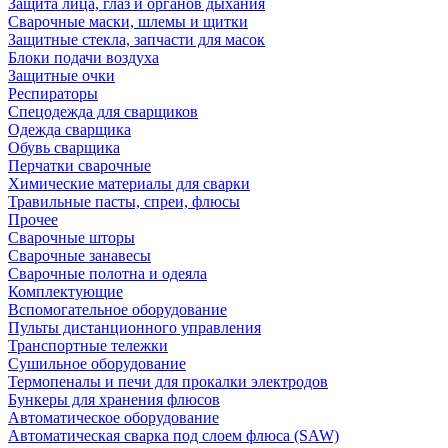
Защита лица, глаз и органов дыхания
Сварочные маски, шлемы и щитки
Защитные стекла, запчасти для масок
Блоки подачи воздуха
Защитные очки
Респираторы
Спецодежда для сварщиков
Одежда сварщика
Обувь сварщика
Перчатки сварочные
Химические материалы для сварки
Травильные пасты, спреи, флюсы
Прочее
Сварочные шторы
Сварочные занавесы
Сварочные полотна и одеяла
Комплектующие
Вспомогательное оборудование
Пульты дистанционного управления
Транспортные тележки
Сушильное оборудование
Термопеналы и печи для прокалки электродов
Бункеры для хранения флюсов
Автоматическое оборудование
Автоматическая сварка под слоем флюса (SAW)