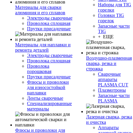
Наборы для TIG
Материалы для сварки
горелки
алюминия и его сплавов
Головки TIG
Электроды сварочные
горелок
Проволока сплошная
Запасные части
Прутки присадочные
TIG
+ ЕЩЕ
Материалы для наплавки и
ремонта деталей
Электроды сварочные
Воздушно-плазменная
Проволока сплошная
сварка, резка и
Проволока
строжка
порошковая
Сварочные
Прутки присадочные
аппараты
Флюсы и проволоки
PLASMA CUT
для износостойкой
Плазмотроны
наплавки
Запасные части
Ленты сварочные
PLASMA
Специализированные
материалы
Лазерная сварка, резка
и очистка
Аппараты
Флюсы и проволоки для
лазерной сварки