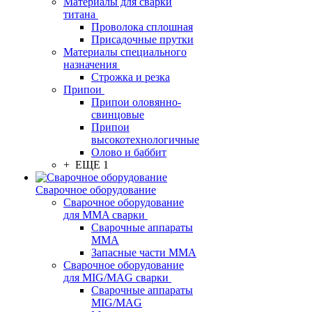
Материалы для сварки
титана
Проволока сплошная
Присадочные прутки
Материалы специального
назначения
Строжка и резка
Припои
Припои оловянно-
свинцовые
Припои
высокотехнологичные
Олово и баббит
+ ЕЩЕ 1
Сварочное оборудование
Сварочное оборудование
для MMA сварки
Сварочные аппараты
MMA
Запасные части MMA
Сварочное оборудование
для MIG/MAG сварки
Сварочные аппараты
MIG/MAG