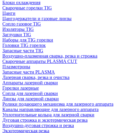
Блоки охлаждения
Сварочные горелки TIG
Цанги
Цангодержатели и газовые линзы
Сопло газовое TIG
Изоляторы TIG
Заглушки TIG
Наборы для TIG горелки
Головки TIG горелок
Запасные части TIG
Воздушно-плазменная сварка, резка и строжка
Сварочные аппараты PLASMA CUT
Плазмотроны
Запасные части PLASMA
Лазерная сварка, резка и очистка
Аппараты лазерной сварки
Горелки лазерные
Сопла для лазерной сварки
Линзы для лазерной сварки
Ролики подающего механизма для лазерного аппарата
Каналы направляющие для лазерного аппарата
Уплотнительные кольца для лазерной сварки
Дуговая строжка и экзотермическая резка
Воздушно-дуговая строжка и резка
Экзотермическая резка