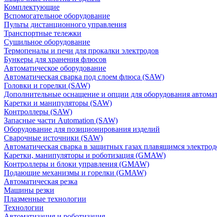
Комплектующие
Вспомогательное оборудование
Пульты дистанционного управления
Транспортные тележки
Сушильное оборудование
Термопеналы и печи для прокалки электродов
Бункеры для хранения флюсов
Автоматическое оборудование
Автоматическая сварка под слоем флюса (SAW)
Головки и горелки (SAW)
Дополнительные оснащение и опции для оборудования автома
Каретки и манипуляторы (SAW)
Контроллеры (SAW)
Запасные части Automation (SAW)
Оборудование для позиционирования изделий
Сварочные источники (SAW)
Автоматическая сварка в защитных газах плавящимся электр
Каретки, манипуляторы и роботизация (GMAW)
Контроллеры и блоки управления (GMAW)
Подающие механизмы и горелки (GMAW)
Автоматическая резка
Машины резки
Плазменные технологии
Технологии
Автоматизация и роботизация