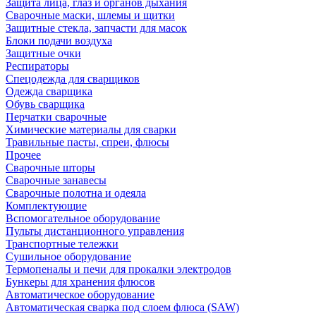
Защита лица, глаз и органов дыхания
Сварочные маски, шлемы и щитки
Защитные стекла, запчасти для масок
Блоки подачи воздуха
Защитные очки
Респираторы
Спецодежда для сварщиков
Одежда сварщика
Обувь сварщика
Перчатки сварочные
Химические материалы для сварки
Травильные пасты, спреи, флюсы
Прочее
Сварочные шторы
Сварочные занавесы
Сварочные полотна и одеяла
Комплектующие
Вспомогательное оборудование
Пульты дистанционного управления
Транспортные тележки
Сушильное оборудование
Термопеналы и печи для прокалки электродов
Бункеры для хранения флюсов
Автоматическое оборудование
Автоматическая сварка под слоем флюса (SAW)