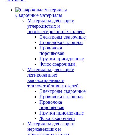
Сварочные материалы
Материалы для сварки
углеродистых и
низколегированных сталей
Электроды сварочные
Проволока сплошная
Проволока
порошковая
Прутки присадочные
Флюс сварочный
Материалы для сварки
легированных
высокопрочных и
теплоустойчивых сталей
Электроды сварочные
Проволока сплошная
Проволока
порошковая
Прутки присадочные
Флюс сварочный
Материалы для сварки
нержавеющих и
жаростойких сталей