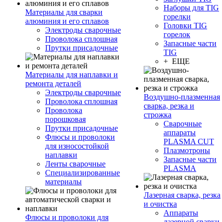
Наборы для TIG
Материалы для сварки
горелки
алюминия и его сплавов
Головки TIG
Электроды сварочные
горелок
Проволока сплошная
Запасные части
Прутки присадочные
TIG
+ ЕЩЕ
Материалы для наплавки и
ремонта деталей
Электроды сварочные
Воздушно-плазменная
Проволока сплошная
сварка, резка и
Проволока
строжка
порошковая
Сварочные
Прутки присадочные
аппараты
Флюсы и проволоки
PLASMA CUT
для износостойкой
Плазмотроны
наплавки
Запасные части
Ленты сварочные
PLASMA
Специализированные
материалы
Лазерная сварка, резка
и очистка
Аппараты
Флюсы и проволоки для
лазерной сварки