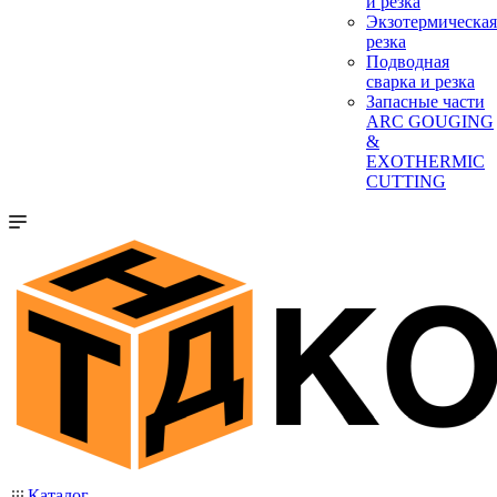
и резка
Экзотермическая
резка
Подводная
сварка и резка
Запасные части
ARC GOUGING
&
EXOTHERMIC
CUTTING
Каталог