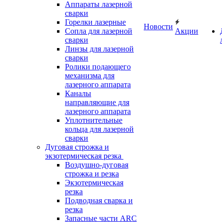
Аппараты лазерной
сварки
Горелки лазерные
Новости
Сопла для лазерной
Акции
сварки
Линзы для лазерной
сварки
Ролики подающего
механизма для
лазерного аппарата
Каналы
направляющие для
лазерного аппарата
Уплотнительные
кольца для лазерной
сварки
Дуговая строжка и
экзотермическая резка
Воздушно-дуговая
строжка и резка
Экзотермическая
резка
Подводная сварка и
резка
Запасные части ARC