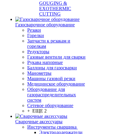
GOUGING &
EXOTHERMIC
CUTTING
Газосварочное оборудование
Резаки
Горелки
Запчасти к резакам и
горелкам
Редукторы
Газовые вентили для сварки
Рукава напорные
Баллоны для газосварки
Манометры
Машины газовой резки
Медицинское оборудование
Оборудование для
газораспределительных
систем
Сетевое оборудование
+ ЕЩЕ 2
Сварочные аксессуары
Инструменты сварщика
Электрододержатели