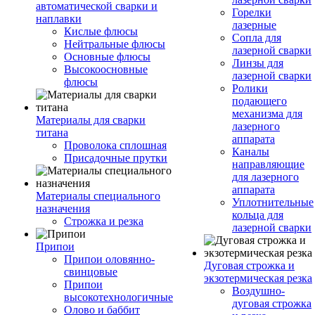
автоматической сварки и
Горелки
наплавки
лазерные
Кислые флюсы
Сопла для
Нейтральные флюсы
лазерной сварки
Основные флюсы
Линзы для
Высокоосновные
лазерной сварки
флюсы
Ролики
подающего
механизма для
Материалы для сварки
лазерного
титана
аппарата
Проволока сплошная
Каналы
Присадочные прутки
направляющие
для лазерного
аппарата
Материалы специального
Уплотнительные
назначения
кольца для
Строжка и резка
лазерной сварки
Припои
Припои оловянно-
Дуговая строжка и
свинцовые
экзотермическая резка
Припои
Воздушно-
высокотехнологичные
дуговая строжка
Олово и баббит