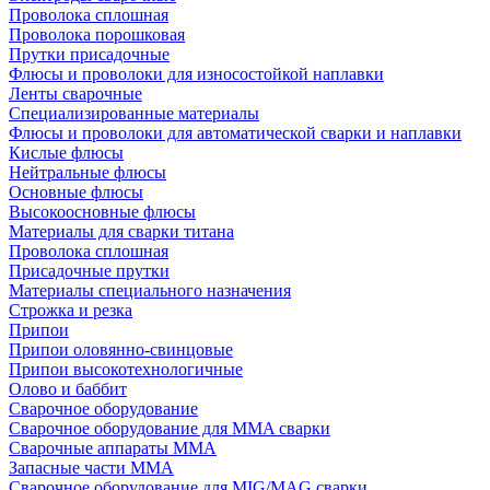
Проволока сплошная
Проволока порошковая
Прутки присадочные
Флюсы и проволоки для износостойкой наплавки
Ленты сварочные
Специализированные материалы
Флюсы и проволоки для автоматической сварки и наплавки
Кислые флюсы
Нейтральные флюсы
Основные флюсы
Высокоосновные флюсы
Материалы для сварки титана
Проволока сплошная
Присадочные прутки
Материалы специального назначения
Строжка и резка
Припои
Припои оловянно-свинцовые
Припои высокотехнологичные
Олово и баббит
Сварочное оборудование
Сварочное оборудование для MMA сварки
Сварочные аппараты MMA
Запасные части MMA
Сварочное оборудование для MIG/MAG сварки