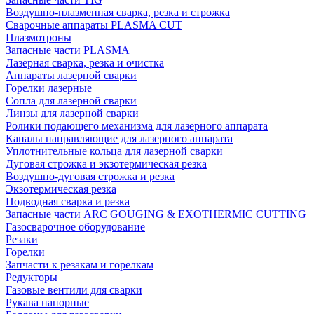
Воздушно-плазменная сварка, резка и строжка
Сварочные аппараты PLASMA CUT
Плазмотроны
Запасные части PLASMA
Лазерная сварка, резка и очистка
Аппараты лазерной сварки
Горелки лазерные
Сопла для лазерной сварки
Линзы для лазерной сварки
Ролики подающего механизма для лазерного аппарата
Каналы направляющие для лазерного аппарата
Уплотнительные кольца для лазерной сварки
Дуговая строжка и экзотермическая резка
Воздушно-дуговая строжка и резка
Экзотермическая резка
Подводная сварка и резка
Запасные части ARC GOUGING & EXOTHERMIC CUTTING
Газосварочное оборудование
Резаки
Горелки
Запчасти к резакам и горелкам
Редукторы
Газовые вентили для сварки
Рукава напорные