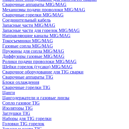
Сварочные аппараты MIG/MAG
Механизмы подачи проволоки MIG/MAG
Сварочные горелки MIG/MAG
Соединительный кабель
Запасные части MIG/MAG
Запасные части для горелок MIG/MAG
Направляющие каналы MIG/MAG
Токосъемники MIG/MAG
Газовые сопла MIG/MAG
Пружины для сопла MIG/MAG
Диффузоры газовые MIG/MAG
Ролики подачи проволоки MIG/MAG
Шейки горелок (гусаки) MIG/MAG
Сварочное оборудование для TIG сварки
Сварочные аппараты TIG
Блоки охлаждения
Сварочные горелки TIG
Цанги
Цангодержатели и газовые линзы
Сопло газовое TIG
Изоляторы TIG
Заглушки TIG
Наборы для TIG горелки
Головки TIG горелок
Запасные части TIG