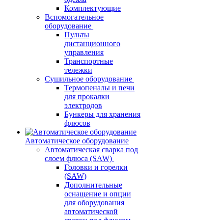
Комплектующие
Вспомогательное
оборудование
Пульты
дистанционного
управления
Транспортные
тележки
Сушильное оборудование
Термопеналы и печи
для прокалки
электродов
Бункеры для хранения
флюсов
Автоматическое оборудование
Автоматическая сварка под
слоем флюса (SAW)
Головки и горелки
(SAW)
Дополнительные
оснащение и опции
для оборудования
автоматической