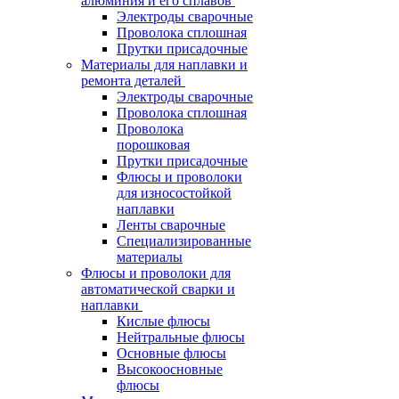
алюминия и его сплавов
Электроды сварочные
Проволока сплошная
Прутки присадочные
Материалы для наплавки и
ремонта деталей
Электроды сварочные
Проволока сплошная
Проволока
порошковая
Прутки присадочные
Флюсы и проволоки
для износостойкой
наплавки
Ленты сварочные
Специализированные
материалы
Флюсы и проволоки для
автоматической сварки и
наплавки
Кислые флюсы
Нейтральные флюсы
Основные флюсы
Высокоосновные
флюсы