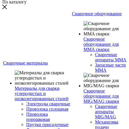
По каталогу
Сварочное оборудование
Сварочное
оборудование для
MMA сварки
Сварочные
аппараты MMA
Сварочные материалы
Запасные части
MMA
Материалы для сварки
Сварочное
углеродистых и
оборудование для
низколегированных сталей
MIG/MAG сварки
Электроды сварочные
Сварочные
Проволока сплошная
аппараты
Проволока
MIG/MAG
порошковая
Механизмы
Прутки присадочные
подачи