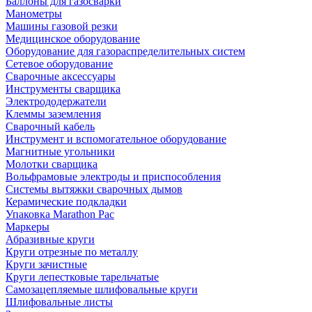
Баллоны для газосварки
Манометры
Машины газовой резки
Медицинское оборудование
Оборудование для газораспределительных систем
Сетевое оборудование
Сварочные аксессуары
Инструменты сварщика
Электрододержатели
Клеммы заземления
Сварочный кабель
Инструмент и вспомогательное оборудование
Магнитные угольники
Молотки сварщика
Вольфрамовые электроды и приспособления
Системы вытяжки сварочных дымов
Керамические подкладки
Упаковка Marathon Pac
Маркеры
Абразивные круги
Круги отрезные по металлу
Круги зачистные
Круги лепестковые тарельчатые
Самозацепляемые шлифовальные круги
Шлифовальные листы