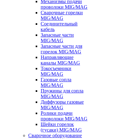
Механизмы подачи
проволоки MIG/MAG
Сварочные горелки
MIG/MAG
Соединительный
кабель
Запасные части
MIG/MAG
Запасные части для
горелок MIG/MAG
Направляющие
каналы MIG/MAG
Токосъемники
MIG/MAG
Газовые сопла
MIG/MAG
Пружины для сопла
MIG/MAG
Диффузоры газовые
MIG/MAG
Ролики подачи
проволоки MIG/MAG
Шейки горелок
(гусаки) MIG/MAG
Сварочное оборудование