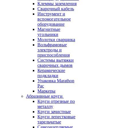
Клеммы заземления
Сварочный кабель
Инструмент и
вспомогательное
оборудование
Магнитные
угольники
Молотки сварщика
Вольфрамовые
электроды и
приспособления
Системы вытяжки
сварочных дымов
Керамические
подкладки
Упаковка Marathon
Pac
Маркеры
Абразивные круги
Круги отрезные по
металлу
Круги зачистные
Круги лепестковые
тарельчатые
Самозацепляемые