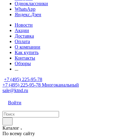
Одноклассники
WhatsApp
Яндекс.Дзен
Новости
Акции
Доставка
Оплата
О компании
Как купить
Контакты
Обзоры
...
+7 (495) 225-95-78
+7 (495) 225-95-78
Многоканальный
sale@ktnd.ru
Войти
Каталог
По всему сайту