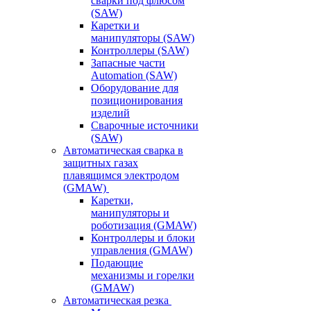
сварки под флюсом
(SAW)
Каретки и
манипуляторы (SAW)
Контроллеры (SAW)
Запасные части
Automation (SAW)
Оборудование для
позиционирования
изделий
Сварочные источники
(SAW)
Автоматическая сварка в
защитных газах
плавящимся электродом
(GMAW)
Каретки,
манипуляторы и
роботизация (GMAW)
Контроллеры и блоки
управления (GMAW)
Подающие
механизмы и горелки
(GMAW)
Автоматическая резка