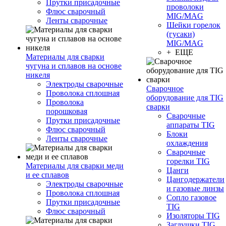
Прутки присадочные
проволоки
Флюс сварочный
MIG/MAG
Ленты сварочные
Шейки горелок
(гусаки)
MIG/MAG
+ ЕЩЕ
Материалы для сварки
чугуна и сплавов на основе
никеля
Электроды сварочные
Сварочное
Проволока сплошная
оборудование для TIG
Проволока
сварки
порошковая
Сварочные
Прутки присадочные
аппараты TIG
Флюс сварочный
Блоки
Ленты сварочные
охлаждения
Сварочные
горелки TIG
Материалы для сварки меди
Цанги
и ее сплавов
Цангодержатели
Электроды сварочные
и газовые линзы
Проволока сплошная
Сопло газовое
Прутки присадочные
TIG
Флюс сварочный
Изоляторы TIG
Заглушки TIG