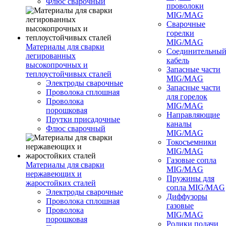
Флюс сварочный
проволоки
MIG/MAG
Сварочные
горелки
MIG/MAG
Материалы для сварки
Соединительны
легированных
кабель
высокопрочных и
Запасные части
теплоустойчивых сталей
MIG/MAG
Электроды сварочные
Запасные части
Проволока сплошная
для горелок
Проволока
MIG/MAG
порошковая
Направляющие
Прутки присадочные
каналы
Флюс сварочный
MIG/MAG
Токосъемники
MIG/MAG
Газовые сопла
Материалы для сварки
MIG/MAG
нержавеющих и
Пружины для
жаростойких сталей
сопла MIG/MAG
Электроды сварочные
Диффузоры
Проволока сплошная
газовые
Проволока
MIG/MAG
порошковая
Ролики подачи