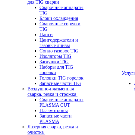
для TIG сварки
Сварочные аппараты
TIG
Блоки охлаждения
Сварочные горелки
TIG
Цанги
Цангодержатели и
газовые линзы
Сопло газовое TIG
Изоляторы TIG
Заглушки TIG
Наборы для TIG
горелки
Услуг
Головки TIG горелок
Запасные части TIG
Воздушно-плазменная
сварка, резка и строжка
Сварочные аппараты
PLASMA CUT
Плазмотроны
Запасные части
PLASMA
Лазерная сварка, резка и
очистка