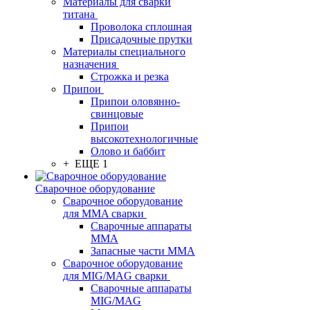
Материалы для сварки
титана
Проволока сплошная
Присадочные прутки
Материалы специального
назначения
Строжка и резка
Припои
Припои оловянно-
свинцовые
Припои
высокотехнологичные
Олово и баббит
+ ЕЩЕ 1
Сварочное оборудование
Сварочное оборудование
для MMA сварки
Сварочные аппараты
MMA
Запасные части MMA
Сварочное оборудование
для MIG/MAG сварки
Сварочные аппараты
MIG/MAG