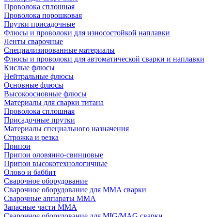
Проволока сплошная
Проволока порошковая
Прутки присадочные
Флюсы и проволоки для износостойкой наплавки
Ленты сварочные
Специализированные материалы
Флюсы и проволоки для автоматической сварки и наплавки
Кислые флюсы
Нейтральные флюсы
Основные флюсы
Высокоосновные флюсы
Материалы для сварки титана
Проволока сплошная
Присадочные прутки
Материалы специального назначения
Строжка и резка
Припои
Припои оловянно-свинцовые
Припои высокотехнологичные
Олово и баббит
Сварочное оборудование
Сварочное оборудование для MMA сварки
Сварочные аппараты MMA
Запасные части MMA
Сварочное оборудование для MIG/MAG сварки