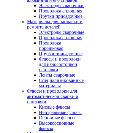
алюминия и его сплавов
Электроды сварочные
Проволока сплошная
Прутки присадочные
Материалы для наплавки и
ремонта деталей
Электроды сварочные
Проволока сплошная
Проволока
порошковая
Прутки присадочные
Флюсы и проволоки
для износостойкой
наплавки
Ленты сварочные
Специализированные
материалы
Флюсы и проволоки для
автоматической сварки и
наплавки
Кислые флюсы
Нейтральные флюсы
Основные флюсы
Высокоосновные
флюсы