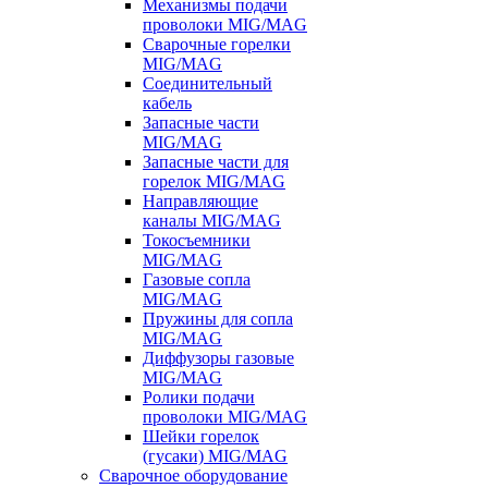
Механизмы подачи
проволоки MIG/MAG
Сварочные горелки
MIG/MAG
Соединительный
кабель
Запасные части
MIG/MAG
Запасные части для
горелок MIG/MAG
Направляющие
каналы MIG/MAG
Токосъемники
MIG/MAG
Газовые сопла
MIG/MAG
Пружины для сопла
MIG/MAG
Диффузоры газовые
MIG/MAG
Ролики подачи
проволоки MIG/MAG
Шейки горелок
(гусаки) MIG/MAG
Сварочное оборудование