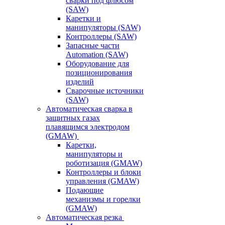
сварки под флюсом
(SAW)
Каретки и
манипуляторы (SAW)
Контроллеры (SAW)
Запасные части
Automation (SAW)
Оборудование для
позиционирования
изделий
Сварочные источники
(SAW)
Автоматическая сварка в
защитных газах
плавящимся электродом
(GMAW)
Каретки,
манипуляторы и
роботизация (GMAW)
Контроллеры и блоки
управления (GMAW)
Подающие
механизмы и горелки
(GMAW)
Автоматическая резка