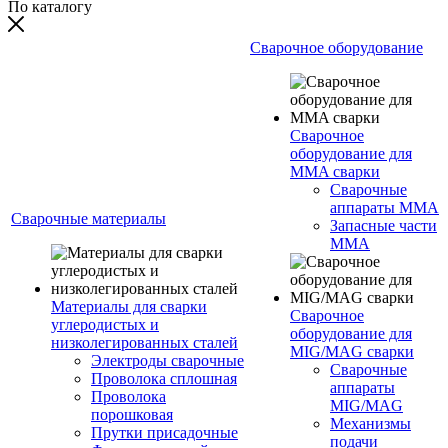
По каталогу
Сварочное оборудование
Сварочное
оборудование для
MMA сварки
Сварочные
аппараты MMA
Сварочные материалы
Запасные части
MMA
Материалы для сварки
Сварочное
углеродистых и
оборудование для
низколегированных сталей
MIG/MAG сварки
Электроды сварочные
Сварочные
Проволока сплошная
аппараты
Проволока
MIG/MAG
порошковая
Механизмы
Прутки присадочные
подачи