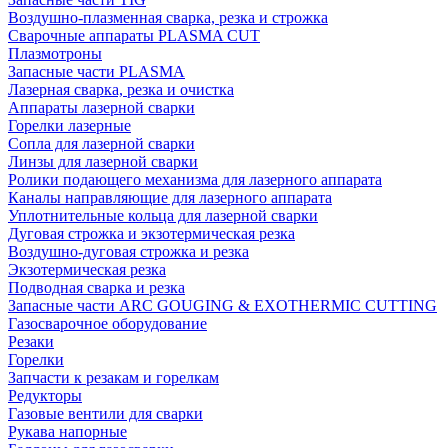
Воздушно-плазменная сварка, резка и строжка
Сварочные аппараты PLASMA CUT
Плазмотроны
Запасные части PLASMA
Лазерная сварка, резка и очистка
Аппараты лазерной сварки
Горелки лазерные
Сопла для лазерной сварки
Линзы для лазерной сварки
Ролики подающего механизма для лазерного аппарата
Каналы направляющие для лазерного аппарата
Уплотнительные кольца для лазерной сварки
Дуговая строжка и экзотермическая резка
Воздушно-дуговая строжка и резка
Экзотермическая резка
Подводная сварка и резка
Запасные части ARC GOUGING & EXOTHERMIC CUTTING
Газосварочное оборудование
Резаки
Горелки
Запчасти к резакам и горелкам
Редукторы
Газовые вентили для сварки
Рукава напорные