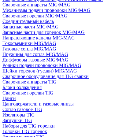
Сварочные аппараты MIG/MAG
Механизмы подачи проволоки MIG/MAG
Сварочные горелки MIG/MAG
Соединительный кабель
Запасные части MIG/MAG
Запасные части для горелок MIG/MAG
Направляющие каналы MIG/MAG
Токосъемники MIG/MAG
Газовые сопла MIG/MAG
Пружины для сопла MIG/MAG
Диффузоры газовые MIG/MAG
Ролики подачи проволоки MIG/MAG
Шейки горелок (гусаки) MIG/MAG
Сварочное оборудование для TIG сварки
Сварочные аппараты TIG
Блоки охлаждения
Сварочные горелки TIG
Цанги
Цангодержатели и газовые линзы
Сопло газовое TIG
Изоляторы TIG
Заглушки TIG
Наборы для TIG горелки
Головки TIG горелок
Запасные части TIG