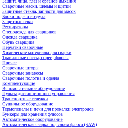
Защита лица, глаз и органов дыхания
Сварочные маски, шлемы и щитки
Защитные стекла, запчасти для масок
Блоки подачи воздуха
Защитные очки
Респираторы
Спецодежда для сварщиков
Одежда сварщика
Обувь сварщика
Перчатки сварочные
Химические материалы для сварки
Травильные пасты, спреи, флюсы
Прочее
Сварочные шторы
Сварочные занавесы
Сварочные полотна и одеяла
Комплектующие
Вспомогательное оборудование
Пульты дистанционного управления
Транспортные тележки
Сушильное оборудование
Термопеналы и печи для прокалки электродов
Бункеры для хранения флюсов
Автоматическое оборудование
Автоматическая сварка под слоем флюса (SAW)