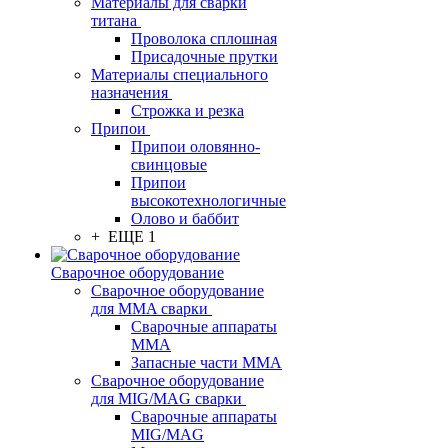
Материалы для сварки
титана
Проволока сплошная
Присадочные прутки
Материалы специального
назначения
Строжка и резка
Припои
Припои оловянно-
свинцовые
Припои
высокотехнологичные
Олово и баббит
+ ЕЩЕ 1
Сварочное оборудование
Сварочное оборудование
для MMA сварки
Сварочные аппараты
MMA
Запасные части MMA
Сварочное оборудование
для MIG/MAG сварки
Сварочные аппараты
MIG/MAG