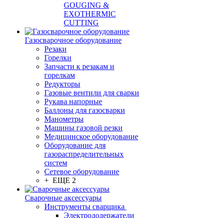
GOUGING &
EXOTHERMIC
CUTTING
Газосварочное оборудование
Резаки
Горелки
Запчасти к резакам и
горелкам
Редукторы
Газовые вентили для сварки
Рукава напорные
Баллоны для газосварки
Манометры
Машины газовой резки
Медицинское оборудование
Оборудование для
газораспределительных
систем
Сетевое оборудование
+ ЕЩЕ 2
Сварочные аксессуары
Инструменты сварщика
Электрододержатели