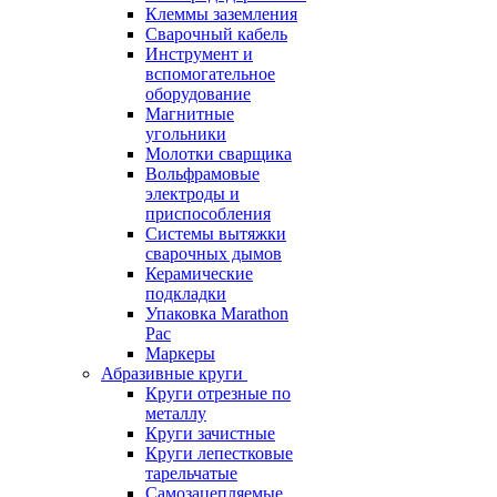
Клеммы заземления
Сварочный кабель
Инструмент и
вспомогательное
оборудование
Магнитные
угольники
Молотки сварщика
Вольфрамовые
электроды и
приспособления
Системы вытяжки
сварочных дымов
Керамические
подкладки
Упаковка Marathon
Pac
Маркеры
Абразивные круги
Круги отрезные по
металлу
Круги зачистные
Круги лепестковые
тарельчатые
Самозацепляемые