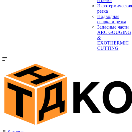
и резка
Экзотермическая
резка
Подводная
сварка и резка
Запасные части
ARC GOUGING
&
EXOTHERMIC
CUTTING
Каталог