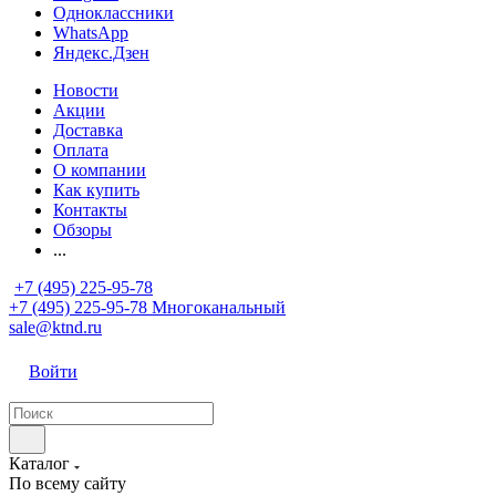
Одноклассники
WhatsApp
Яндекс.Дзен
Новости
Акции
Доставка
Оплата
О компании
Как купить
Контакты
Обзоры
...
+7 (495) 225-95-78
+7 (495) 225-95-78
Многоканальный
sale@ktnd.ru
Войти
Каталог
По всему сайту