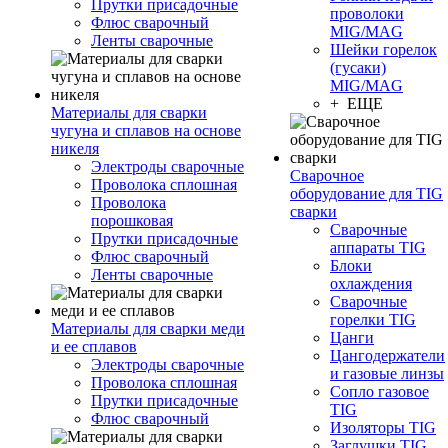
Прутки присадочные
проволоки
Флюс сварочный
MIG/MAG
Ленты сварочные
Шейки горелок
(гусаки)
MIG/MAG
+ ЕЩЕ
Материалы для сварки
чугуна и сплавов на основе
никеля
Электроды сварочные
Сварочное
Проволока сплошная
оборудование для TIG
Проволока
сварки
порошковая
Сварочные
Прутки присадочные
аппараты TIG
Флюс сварочный
Блоки
Ленты сварочные
охлаждения
Сварочные
горелки TIG
Материалы для сварки меди
Цанги
и ее сплавов
Цангодержатели
Электроды сварочные
и газовые линзы
Проволока сплошная
Сопло газовое
Прутки присадочные
TIG
Флюс сварочный
Изоляторы TIG
Заглушки TIG