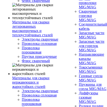
Флюс сварочный
проволоки
MIG/MAG
Сварочные
горелки
MIG/MAG
Материалы для сварки
Соединительны
легированных
кабель
высокопрочных и
Запасные части
теплоустойчивых сталей
MIG/MAG
Электроды сварочные
Запасные части
Проволока сплошная
для горелок
Проволока
MIG/MAG
порошковая
Направляющие
Прутки присадочные
каналы
Флюс сварочный
MIG/MAG
Токосъемники
MIG/MAG
Газовые сопла
Материалы для сварки
MIG/MAG
нержавеющих и
Пружины для
жаростойких сталей
сопла MIG/MAG
Электроды сварочные
Диффузоры
Проволока сплошная
газовые
Проволока
MIG/MAG
порошковая
Ролики подачи