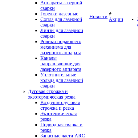
Аппараты лазерной
сварки
Горелки лазерные
Новости
Сопла для лазерной
Акции
сварки
Линзы для лазерной
сварки
Ролики подающего
механизма для
лазерного аппарата
Каналы
направляющие для
лазерного аппарата
Уплотнительные
кольца для лазерной
сварки
Дуговая строжка и
экзотермическая резка
Воздушно-дуговая
строжка и резка
Экзотермическая
резка
Подводная сварка и
резка
Запасные части ARC