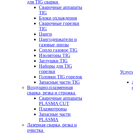
для TIG сварки
Сварочные аппараты
TIG
Блоки охлаждения
Сварочные горелки
TIG
Цанги
Цангодержатели и
газовые линзы
Сопло газовое TIG
Изоляторы TIG
Заглушки TIG
Наборы для TIG
горелки
Услуг
Головки TIG горелок
Запасные части TIG
Воздушно-плазменная
сварка, резка и строжка
Сварочные аппараты
PLASMA CUT
Плазмотроны
Запасные части
PLASMA
Лазерная сварка, резка и
очистка