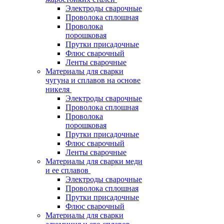
Электроды сварочные
Проволока сплошная
Проволока
порошковая
Прутки присадочные
Флюс сварочный
Ленты сварочные
Материалы для сварки
чугуна и сплавов на основе
никеля
Электроды сварочные
Проволока сплошная
Проволока
порошковая
Прутки присадочные
Флюс сварочный
Ленты сварочные
Материалы для сварки меди
и ее сплавов
Электроды сварочные
Проволока сплошная
Прутки присадочные
Флюс сварочный
Материалы для сварки