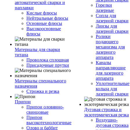
автоматической сварки и
Горелки
наплавки
лазерные
Кислые флюсы
Сопла для
Нейтральные флюсы
лазерной сварки
Основные флюсы
Линзы для
Высокоосновные
лазерной сварки
флюсы
Ролики
подающего
механизма для
Материалы для сварки
лазерного
титана
аппарата
Проволока сплошная
Каналы
Присадочные прутки
направляющие
для лазерного
аппарата
Материалы специального
Уплотнительные
назначения
кольца для
Строжка и резка
лазерной сварки
Припои
Припои оловянно-
Дуговая строжка и
свинцовые
экзотермическая резка
Припои
Воздушно-
высокотехнологичные
дуговая строжка
Олово и баббит