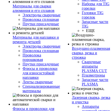
Наборы для TIG
Материалы для сварки
горелки
алюминия и его сплавов
Головки TIG
Электроды сварочные
горелок
Проволока сплошная
Запасные части
Прутки присадочные
TIG
+ ЕЩЕ
Материалы для наплавки и
ремонта деталей
Электроды сварочные
Воздушно-плазменная
Проволока сплошная
сварка, резка и
Проволока
строжка
порошковая
Сварочные
Прутки присадочные
аппараты
Флюсы и проволоки
PLASMA CUT
для износостойкой
Плазмотроны
наплавки
Запасные части
Ленты сварочные
PLASMA
Специализированные
материалы
Лазерная сварка, резка
и очистка
Аппараты
Флюсы и проволоки для
лазерной сварки