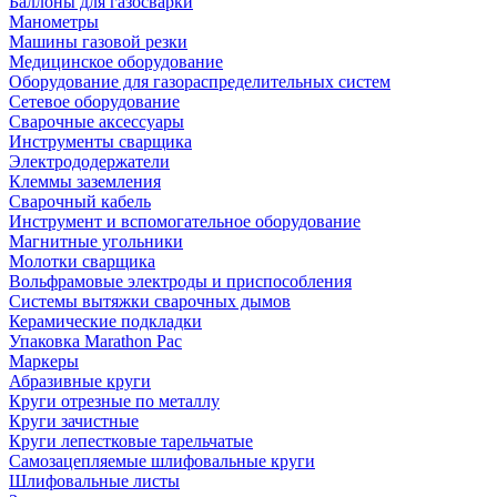
Баллоны для газосварки
Манометры
Машины газовой резки
Медицинское оборудование
Оборудование для газораспределительных систем
Сетевое оборудование
Сварочные аксессуары
Инструменты сварщика
Электрододержатели
Клеммы заземления
Сварочный кабель
Инструмент и вспомогательное оборудование
Магнитные угольники
Молотки сварщика
Вольфрамовые электроды и приспособления
Системы вытяжки сварочных дымов
Керамические подкладки
Упаковка Marathon Pac
Маркеры
Абразивные круги
Круги отрезные по металлу
Круги зачистные
Круги лепестковые тарельчатые
Самозацепляемые шлифовальные круги
Шлифовальные листы