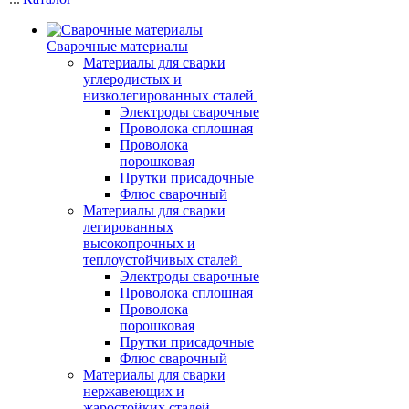
Сварочные материалы
Материалы для сварки
углеродистых и
низколегированных сталей
Электроды сварочные
Проволока сплошная
Проволока
порошковая
Прутки присадочные
Флюс сварочный
Материалы для сварки
легированных
высокопрочных и
теплоустойчивых сталей
Электроды сварочные
Проволока сплошная
Проволока
порошковая
Прутки присадочные
Флюс сварочный
Материалы для сварки
нержавеющих и
жаростойких сталей