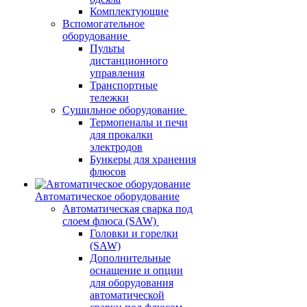
Комплектующие
Вспомогательное
оборудование
Пульты
дистанционного
управления
Транспортные
тележки
Сушильное оборудование
Термопеналы и печи
для прокалки
электродов
Бункеры для хранения
флюсов
Автоматическое оборудование
Автоматическая сварка под
слоем флюса (SAW)
Головки и горелки
(SAW)
Дополнительные
оснащение и опции
для оборудования
автоматической