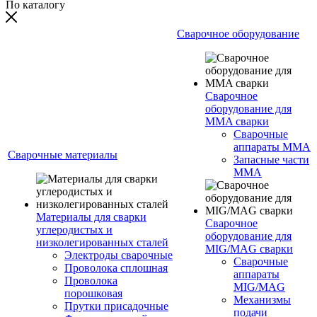
По каталогу
Сварочное оборудование
Сварочное
оборудование для
MMA сварки
Сварочные
аппараты MMA
Сварочные материалы
Запасные части
MMA
Материалы для сварки
Сварочное
углеродистых и
оборудование для
низколегированных сталей
MIG/MAG сварки
Электроды сварочные
Сварочные
Проволока сплошная
аппараты
Проволока
MIG/MAG
порошковая
Механизмы
Прутки присадочные
подачи