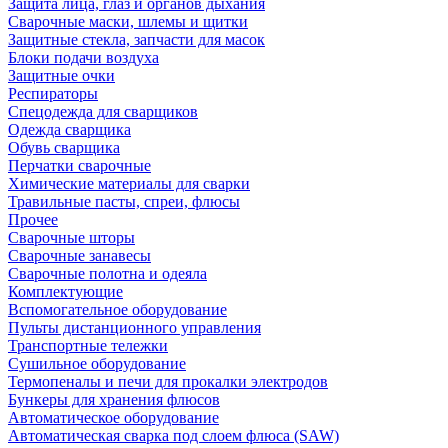
Защита лица, глаз и органов дыхания
Сварочные маски, шлемы и щитки
Защитные стекла, запчасти для масок
Блоки подачи воздуха
Защитные очки
Респираторы
Спецодежда для сварщиков
Одежда сварщика
Обувь сварщика
Перчатки сварочные
Химические материалы для сварки
Травильные пасты, спреи, флюсы
Прочее
Сварочные шторы
Сварочные занавесы
Сварочные полотна и одеяла
Комплектующие
Вспомогательное оборудование
Пульты дистанционного управления
Транспортные тележки
Сушильное оборудование
Термопеналы и печи для прокалки электродов
Бункеры для хранения флюсов
Автоматическое оборудование
Автоматическая сварка под слоем флюса (SAW)