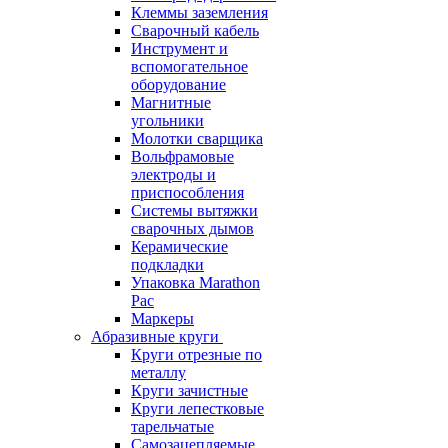
Клеммы заземления
Сварочный кабель
Инструмент и
вспомогательное
оборудование
Магнитные
угольники
Молотки сварщика
Вольфрамовые
электроды и
приспособления
Системы вытяжки
сварочных дымов
Керамические
подкладки
Упаковка Marathon
Pac
Маркеры
Абразивные круги
Круги отрезные по
металлу
Круги зачистные
Круги лепестковые
тарельчатые
Самозацепляемые