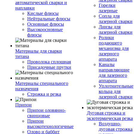
автоматической сварки и
Горелки
наплавки
лазерные
Кислые флюсы
Сопла для
Нейтральные флюсы
лазерной сварки
Основные флюсы
Линзы для
Высокоосновные
лазерной сварки
флюсы
Ролики
подающего
механизма для
Материалы для сварки
лазерного
титана
аппарата
Проволока сплошная
Каналы
Присадочные прутки
направляющие
для лазерного
аппарата
Материалы специального
Уплотнительные
назначения
кольца для
Строжка и резка
лазерной сварки
Припои
Припои оловянно-
Дуговая строжка и
свинцовые
экзотермическая резка
Припои
Воздушно-
высокотехнологичные
дуговая строжка
Олово и баббит