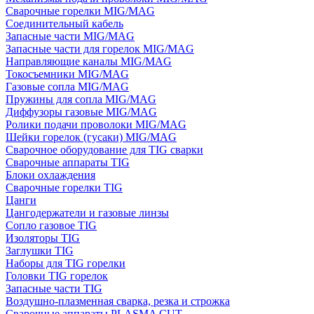
Сварочные горелки MIG/MAG
Соединительный кабель
Запасные части MIG/MAG
Запасные части для горелок MIG/MAG
Направляющие каналы MIG/MAG
Токосъемники MIG/MAG
Газовые сопла MIG/MAG
Пружины для сопла MIG/MAG
Диффузоры газовые MIG/MAG
Ролики подачи проволоки MIG/MAG
Шейки горелок (гусаки) MIG/MAG
Сварочное оборудование для TIG сварки
Сварочные аппараты TIG
Блоки охлаждения
Сварочные горелки TIG
Цанги
Цангодержатели и газовые линзы
Сопло газовое TIG
Изоляторы TIG
Заглушки TIG
Наборы для TIG горелки
Головки TIG горелок
Запасные части TIG
Воздушно-плазменная сварка, резка и строжка
Сварочные аппараты PLASMA CUT