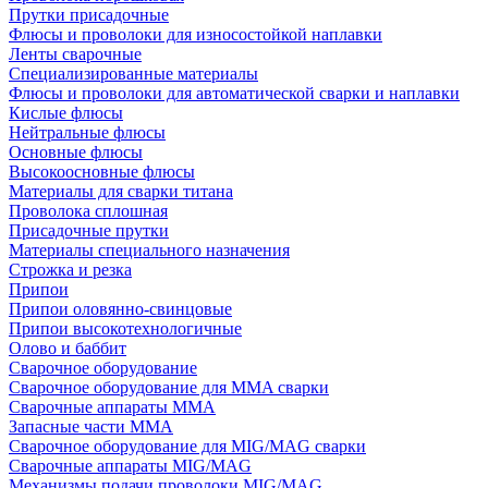
Прутки присадочные
Флюсы и проволоки для износостойкой наплавки
Ленты сварочные
Специализированные материалы
Флюсы и проволоки для автоматической сварки и наплавки
Кислые флюсы
Нейтральные флюсы
Основные флюсы
Высокоосновные флюсы
Материалы для сварки титана
Проволока сплошная
Присадочные прутки
Материалы специального назначения
Строжка и резка
Припои
Припои оловянно-свинцовые
Припои высокотехнологичные
Олово и баббит
Сварочное оборудование
Сварочное оборудование для MMA сварки
Сварочные аппараты MMA
Запасные части MMA
Сварочное оборудование для MIG/MAG сварки
Сварочные аппараты MIG/MAG
Механизмы подачи проволоки MIG/MAG