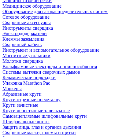
Машины газовой резки
Медицинское оборудование
Оборудование для газораспределительных систем
Сетевое оборудование
Сварочные аксессуары
Инструменты сварщика
Электрододержатели
Клеммы заземления
Сварочный кабель
Инструмент и вспомогательное оборудование
Магнитные угольники
Молотки сварщика
Вольфрамовые электроды и приспособления
Системы вытяжки сварочных дымов
Керамические подкладки
Упаковка Marathon Pac
Маркеры
Абразивные круги
Круги отрезные по металлу
Круги зачистные
Круги лепестковые тарельчатые
Самозацепляемые шлифовальные круги
Шлифовальные листы
Защита лица, глаз и органов дыхания
Сварочные маски, шлемы и щитки