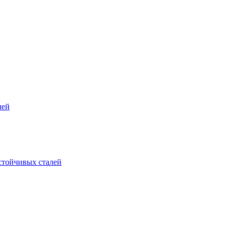
лей
стойчивых сталей