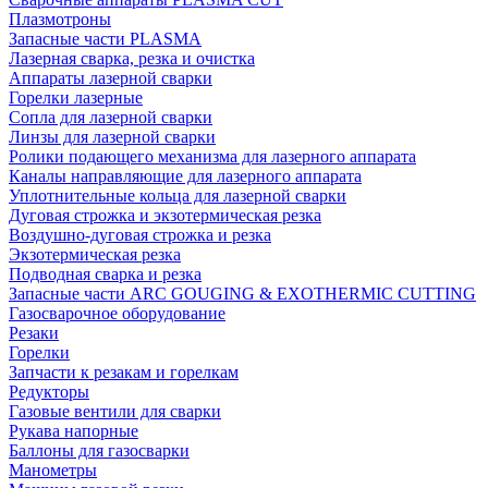
Плазмотроны
Запасные части PLASMA
Лазерная сварка, резка и очистка
Аппараты лазерной сварки
Горелки лазерные
Сопла для лазерной сварки
Линзы для лазерной сварки
Ролики подающего механизма для лазерного аппарата
Каналы направляющие для лазерного аппарата
Уплотнительные кольца для лазерной сварки
Дуговая строжка и экзотермическая резка
Воздушно-дуговая строжка и резка
Экзотермическая резка
Подводная сварка и резка
Запасные части ARC GOUGING & EXOTHERMIC CUTTING
Газосварочное оборудование
Резаки
Горелки
Запчасти к резакам и горелкам
Редукторы
Газовые вентили для сварки
Рукава напорные
Баллоны для газосварки
Манометры