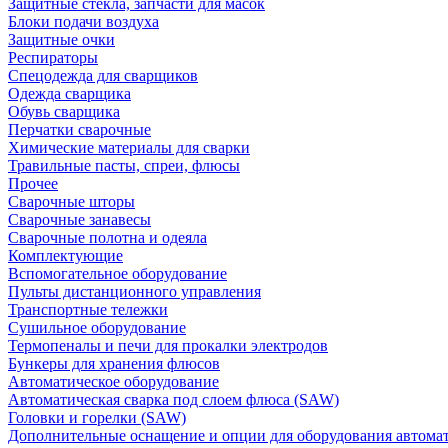
Защитные стекла, запчасти для масок
Блоки подачи воздуха
Защитные очки
Респираторы
Спецодежда для сварщиков
Одежда сварщика
Обувь сварщика
Перчатки сварочные
Химические материалы для сварки
Травильные пасты, спреи, флюсы
Прочее
Сварочные шторы
Сварочные занавесы
Сварочные полотна и одеяла
Комплектующие
Вспомогательное оборудование
Пульты дистанционного управления
Транспортные тележки
Сушильное оборудование
Термопеналы и печи для прокалки электродов
Бункеры для хранения флюсов
Автоматическое оборудование
Автоматическая сварка под слоем флюса (SAW)
Головки и горелки (SAW)
Дополнительные оснащение и опции для оборудования автома