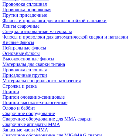
Проволока сплошная
Проволока порошковая
Прутки присадочные
Флюсы и проволоки для износостойкой наплавки
Ленты сварочные
Специализированные материалы
Флюсы и проволоки для автоматической сварки и наплавки
Кислые флюсы
Нейтральные флюсы
Основные флюсы
Высокоосновные флюсы
Материалы для сварки титана
Проволока сплошная
Присадочные прутки
Материалы специального назначения
Строжка и резка
Припои
Припои оловянно-свинцовые
Припои высокотехнологичные
Олово и баббит
Сварочное оборудование
Сварочное оборудование для MMA сварки
Сварочные аппараты MMA
Запасные части MMA
Сварочное оборудование для MIG/MAG сварки