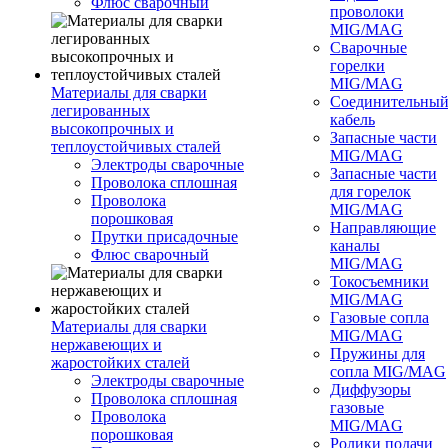
Флюс сварочный
проволоки
MIG/MAG
Сварочные
горелки
MIG/MAG
Материалы для сварки
Соединительны
легированных
кабель
высокопрочных и
Запасные части
теплоустойчивых сталей
MIG/MAG
Электроды сварочные
Запасные части
Проволока сплошная
для горелок
Проволока
MIG/MAG
порошковая
Направляющие
Прутки присадочные
каналы
Флюс сварочный
MIG/MAG
Токосъемники
MIG/MAG
Газовые сопла
Материалы для сварки
MIG/MAG
нержавеющих и
Пружины для
жаростойких сталей
сопла MIG/MAG
Электроды сварочные
Диффузоры
Проволока сплошная
газовые
Проволока
MIG/MAG
порошковая
Ролики подачи