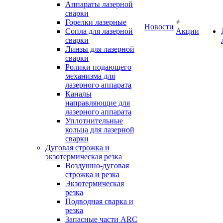
Аппараты лазерной
сварки
Горелки лазерные
Новости
Сопла для лазерной
Акции
сварки
Линзы для лазерной
сварки
Ролики подающего
механизма для
лазерного аппарата
Каналы
направляющие для
лазерного аппарата
Уплотнительные
кольца для лазерной
сварки
Дуговая строжка и
экзотермическая резка
Воздушно-дуговая
строжка и резка
Экзотермическая
резка
Подводная сварка и
резка
Запасные части ARC