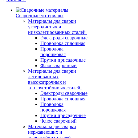
Сварочные материалы
Материалы для сварки
углеродистых и
низколегированных сталей
Электроды сварочные
Проволока сплошная
Проволока
порошковая
Прутки присадочные
Флюс сварочный
Материалы для сварки
легированных
высокопрочных и
теплоустойчивых сталей
Электроды сварочные
Проволока сплошная
Проволока
порошковая
Прутки присадочные
Флюс сварочный
Материалы для сварки
нержавеющих и
жаростойких сталей