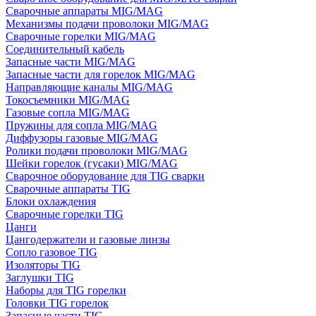
Сварочные аппараты MIG/MAG
Механизмы подачи проволоки MIG/MAG
Сварочные горелки MIG/MAG
Соединительный кабель
Запасные части MIG/MAG
Запасные части для горелок MIG/MAG
Направляющие каналы MIG/MAG
Токосъемники MIG/MAG
Газовые сопла MIG/MAG
Пружины для сопла MIG/MAG
Диффузоры газовые MIG/MAG
Ролики подачи проволоки MIG/MAG
Шейки горелок (гусаки) MIG/MAG
Сварочное оборудование для TIG сварки
Сварочные аппараты TIG
Блоки охлаждения
Сварочные горелки TIG
Цанги
Цангодержатели и газовые линзы
Сопло газовое TIG
Изоляторы TIG
Заглушки TIG
Наборы для TIG горелки
Головки TIG горелок
Запасные части TIG