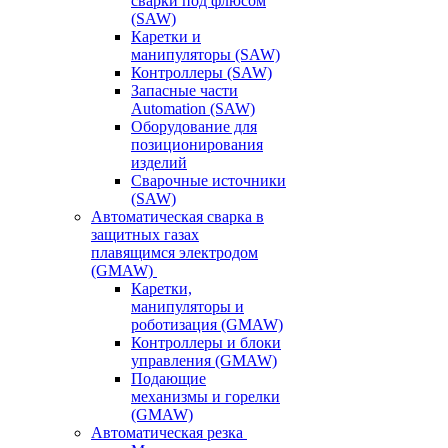
сварки под флюсом
(SAW)
Каретки и
манипуляторы (SAW)
Контроллеры (SAW)
Запасные части
Automation (SAW)
Оборудование для
позиционирования
изделий
Сварочные источники
(SAW)
Автоматическая сварка в
защитных газах
плавящимся электродом
(GMAW)
Каретки,
манипуляторы и
роботизация (GMAW)
Контроллеры и блоки
управления (GMAW)
Подающие
механизмы и горелки
(GMAW)
Автоматическая резка