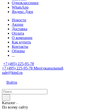
Одноклассники
WhatsApp
Яндекс.Дзен
Новости
Акции
Доставка
Оплата
О компании
Как купить
Контакты
Обзоры
...
+7 (495) 225-95-78
+7 (495) 225-95-78
Многоканальный
sale@ktnd.ru
Войти
Каталог
По всему сайту