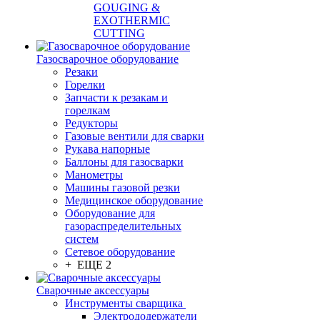
GOUGING &
EXOTHERMIC
CUTTING
Газосварочное оборудование
Резаки
Горелки
Запчасти к резакам и
горелкам
Редукторы
Газовые вентили для сварки
Рукава напорные
Баллоны для газосварки
Манометры
Машины газовой резки
Медицинское оборудование
Оборудование для
газораспределительных
систем
Сетевое оборудование
+ ЕЩЕ 2
Сварочные аксессуары
Инструменты сварщика
Электрододержатели