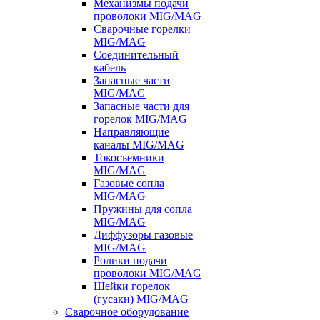
Механизмы подачи
проволоки MIG/MAG
Сварочные горелки
MIG/MAG
Соединительный
кабель
Запасные части
MIG/MAG
Запасные части для
горелок MIG/MAG
Направляющие
каналы MIG/MAG
Токосъемники
MIG/MAG
Газовые сопла
MIG/MAG
Пружины для сопла
MIG/MAG
Диффузоры газовые
MIG/MAG
Ролики подачи
проволоки MIG/MAG
Шейки горелок
(гусаки) MIG/MAG
Сварочное оборудование