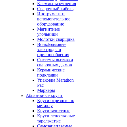
Клеммы заземления
Сварочный кабель
Инструмент и
вспомогательное
оборудование
Магнитные
угольники
Молотки сварщика
Вольфрамовые
электроды и
приспособления
Системы вытяжки
сварочных дымов
Керамические
подкладки
Упаковка Marathon
Pac
Маркеры
Абразивные круги
Круги отрезные по
металлу
Круги зачистные
Круги лепестковые
тарельчатые
Самозацепляемые