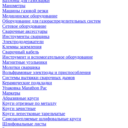
Баллоны для газосварки
Манометры
Машины газовой резки
Медицинское оборудование
Оборудование для газораспределительных систем
Сетевое оборудование
Сварочные аксессуары
Инструменты сварщика
Электрододержатели
Клеммы заземления
Сварочный кабель
Инструмент и вспомогательное оборудование
Магнитные угольники
Молотки сварщика
Вольфрамовые электроды и приспособления
Системы вытяжки сварочных дымов
Керамические подкладки
Упаковка Marathon Pac
Маркеры
Абразивные круги
Круги отрезные по металлу
Круги зачистные
Круги лепестковые тарельчатые
Самозацепляемые шлифовальные круги
Шлифовальные листы