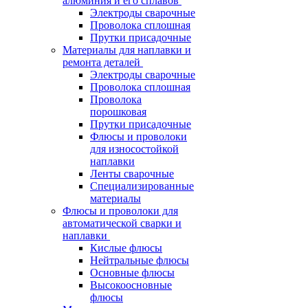
алюминия и его сплавов
Электроды сварочные
Проволока сплошная
Прутки присадочные
Материалы для наплавки и
ремонта деталей
Электроды сварочные
Проволока сплошная
Проволока
порошковая
Прутки присадочные
Флюсы и проволоки
для износостойкой
наплавки
Ленты сварочные
Специализированные
материалы
Флюсы и проволоки для
автоматической сварки и
наплавки
Кислые флюсы
Нейтральные флюсы
Основные флюсы
Высокоосновные
флюсы