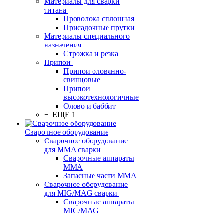
Материалы для сварки
титана
Проволока сплошная
Присадочные прутки
Материалы специального
назначения
Строжка и резка
Припои
Припои оловянно-
свинцовые
Припои
высокотехнологичные
Олово и баббит
+ ЕЩЕ 1
Сварочное оборудование
Сварочное оборудование
для MMA сварки
Сварочные аппараты
MMA
Запасные части MMA
Сварочное оборудование
для MIG/MAG сварки
Сварочные аппараты
MIG/MAG