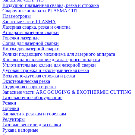
Воздушно-плазменная сварка, резка и строжка
Сварочные аппараты PLASMA CUT
Плазмотроны
Запасные части PLASMA
Лазерная сварка, резка и очистка
Аппараты лазерной сварки
Горелки лазерные
Сопла для лазерной сварки
Линзы для лазерной сварки
Ролики подающего механизма для лазерного аппарата
Каналы направляющие для лазерного аппарата
Уплотнительные кольца для лазерной сварки
Дуговая строжка и экзотермическая резка
Воздушно-дуговая строжка и резка
Экзотермическая резка
Подводная сварка и резка
Запасные части ARC GOUGING & EXOTHERMIC CUTTING
Газосварочное оборудование
Резаки
Горелки
Запчасти к резакам и горелкам
Редукторы
Газовые вентили для сварки
Рукава напорные