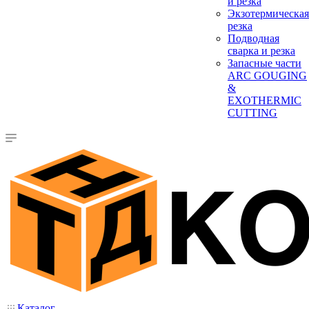
и резка
Экзотермическая
резка
Подводная
сварка и резка
Запасные части
ARC GOUGING
&
EXOTHERMIC
CUTTING
Каталог