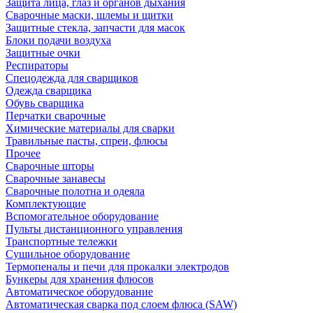
Защита лица, глаз и органов дыхания
Сварочные маски, шлемы и щитки
Защитные стекла, запчасти для масок
Блоки подачи воздуха
Защитные очки
Респираторы
Спецодежда для сварщиков
Одежда сварщика
Обувь сварщика
Перчатки сварочные
Химические материалы для сварки
Травильные пасты, спреи, флюсы
Прочее
Сварочные шторы
Сварочные занавесы
Сварочные полотна и одеяла
Комплектующие
Вспомогательное оборудование
Пульты дистанционного управления
Транспортные тележки
Сушильное оборудование
Термопеналы и печи для прокалки электродов
Бункеры для хранения флюсов
Автоматическое оборудование
Автоматическая сварка под слоем флюса (SAW)