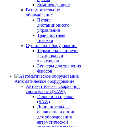
Комплектующие
Вспомогательное
оборудование
Пульты
дистанционного
управления
Транспортные
тележки
Сушильное оборудование
Термопеналы и печи
для прокалки
электродов
Бункеры для хранения
флюсов
Автоматическое оборудование
Автоматическая сварка под
слоем флюса (SAW)
Головки и горелки
(SAW)
Дополнительные
оснащение и опции
для оборудования
автоматической