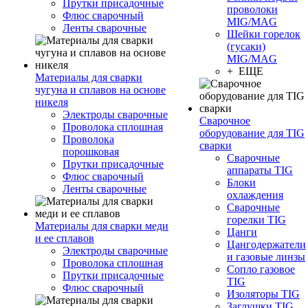
Прутки присадочные
проволоки
Флюс сварочный
MIG/MAG
Ленты сварочные
Шейки горелок
(гусаки)
MIG/MAG
+ ЕЩЕ
Материалы для сварки
чугуна и сплавов на основе
никеля
Электроды сварочные
Сварочное
Проволока сплошная
оборудование для TIG
Проволока
сварки
порошковая
Сварочные
Прутки присадочные
аппараты TIG
Флюс сварочный
Блоки
Ленты сварочные
охлаждения
Сварочные
горелки TIG
Материалы для сварки меди
Цанги
и ее сплавов
Цангодержатели
Электроды сварочные
и газовые линзы
Проволока сплошная
Сопло газовое
Прутки присадочные
TIG
Флюс сварочный
Изоляторы TIG
Заглушки TIG