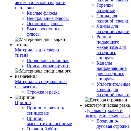
автоматической сварки и
Горелки
наплавки
лазерные
Кислые флюсы
Сопла для
Нейтральные флюсы
лазерной сварки
Основные флюсы
Линзы для
Высокоосновные
лазерной сварки
флюсы
Ролики
подающего
механизма для
Материалы для сварки
лазерного
титана
аппарата
Проволока сплошная
Каналы
Присадочные прутки
направляющие
для лазерного
аппарата
Материалы специального
Уплотнительные
назначения
кольца для
Строжка и резка
лазерной сварки
Припои
Припои оловянно-
Дуговая строжка и
свинцовые
экзотермическая резка
Припои
Воздушно-
высокотехнологичные
дуговая строжка
Олово и баббит