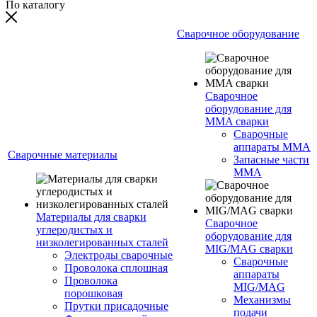
По каталогу
Сварочное оборудование
Сварочное
оборудование для
MMA сварки
Сварочные
аппараты MMA
Сварочные материалы
Запасные части
MMA
Материалы для сварки
Сварочное
углеродистых и
оборудование для
низколегированных сталей
MIG/MAG сварки
Электроды сварочные
Сварочные
Проволока сплошная
аппараты
Проволока
MIG/MAG
порошковая
Механизмы
Прутки присадочные
подачи