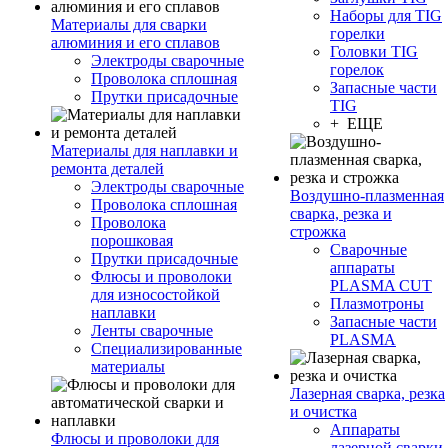
Наборы для TIG
Материалы для сварки
горелки
алюминия и его сплавов
Головки TIG
Электроды сварочные
горелок
Проволока сплошная
Запасные части
Прутки присадочные
TIG
+ ЕЩЕ
Материалы для наплавки и
ремонта деталей
Электроды сварочные
Воздушно-плазменная
Проволока сплошная
сварка, резка и
Проволока
строжка
порошковая
Сварочные
Прутки присадочные
аппараты
Флюсы и проволоки
PLASMA CUT
для износостойкой
Плазмотроны
наплавки
Запасные части
Ленты сварочные
PLASMA
Специализированные
материалы
Лазерная сварка, резка
и очистка
Аппараты
Флюсы и проволоки для
лазерной сварки