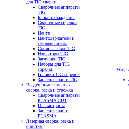
для TIG сварки
Сварочные аппараты
TIG
Блоки охлаждения
Сварочные горелки
TIG
Цанги
Цангодержатели и
газовые линзы
Сопло газовое TIG
Изоляторы TIG
Заглушки TIG
Наборы для TIG
горелки
Услуг
Головки TIG горелок
Запасные части TIG
Воздушно-плазменная
сварка, резка и строжка
Сварочные аппараты
PLASMA CUT
Плазмотроны
Запасные части
PLASMA
Лазерная сварка, резка и
очистка