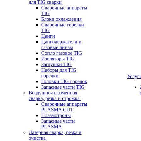
для TIG сварки
Сварочные аппараты
TIG
Блоки охлаждения
Сварочные горелки
TIG
Цанги
Цангодержатели и
газовые линзы
Сопло газовое TIG
Изоляторы TIG
Заглушки TIG
Наборы для TIG
горелки
Услуг
Головки TIG горелок
Запасные части TIG
Воздушно-плазменная
сварка, резка и строжка
Сварочные аппараты
PLASMA CUT
Плазмотроны
Запасные части
PLASMA
Лазерная сварка, резка и
очистка