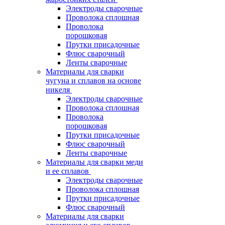
Электроды сварочные
Проволока сплошная
Проволока
порошковая
Прутки присадочные
Флюс сварочный
Ленты сварочные
Материалы для сварки
чугуна и сплавов на основе
никеля
Электроды сварочные
Проволока сплошная
Проволока
порошковая
Прутки присадочные
Флюс сварочный
Ленты сварочные
Материалы для сварки меди
и ее сплавов
Электроды сварочные
Проволока сплошная
Прутки присадочные
Флюс сварочный
Материалы для сварки