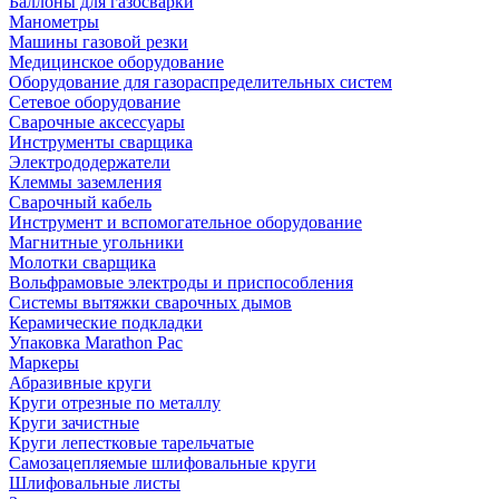
Баллоны для газосварки
Манометры
Машины газовой резки
Медицинское оборудование
Оборудование для газораспределительных систем
Сетевое оборудование
Сварочные аксессуары
Инструменты сварщика
Электрододержатели
Клеммы заземления
Сварочный кабель
Инструмент и вспомогательное оборудование
Магнитные угольники
Молотки сварщика
Вольфрамовые электроды и приспособления
Системы вытяжки сварочных дымов
Керамические подкладки
Упаковка Marathon Pac
Маркеры
Абразивные круги
Круги отрезные по металлу
Круги зачистные
Круги лепестковые тарельчатые
Самозацепляемые шлифовальные круги
Шлифовальные листы