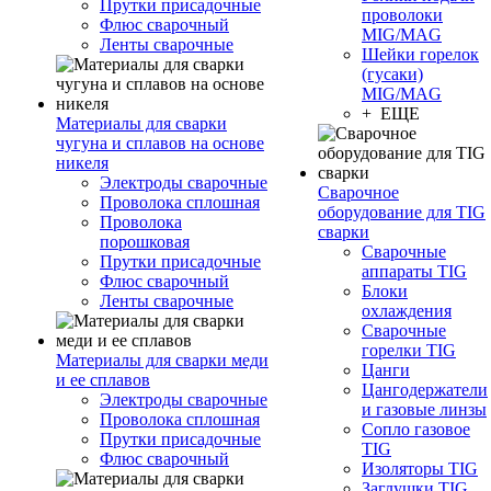
Прутки присадочные
проволоки
Флюс сварочный
MIG/MAG
Ленты сварочные
Шейки горелок
(гусаки)
MIG/MAG
+ ЕЩЕ
Материалы для сварки
чугуна и сплавов на основе
никеля
Электроды сварочные
Сварочное
Проволока сплошная
оборудование для TIG
Проволока
сварки
порошковая
Сварочные
Прутки присадочные
аппараты TIG
Флюс сварочный
Блоки
Ленты сварочные
охлаждения
Сварочные
горелки TIG
Материалы для сварки меди
Цанги
и ее сплавов
Цангодержатели
Электроды сварочные
и газовые линзы
Проволока сплошная
Сопло газовое
Прутки присадочные
TIG
Флюс сварочный
Изоляторы TIG
Заглушки TIG