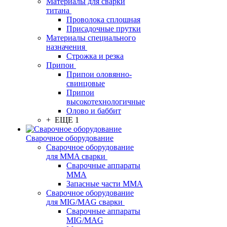
Материалы для сварки
титана
Проволока сплошная
Присадочные прутки
Материалы специального
назначения
Строжка и резка
Припои
Припои оловянно-
свинцовые
Припои
высокотехнологичные
Олово и баббит
+ ЕЩЕ 1
Сварочное оборудование
Сварочное оборудование
для MMA сварки
Сварочные аппараты
MMA
Запасные части MMA
Сварочное оборудование
для MIG/MAG сварки
Сварочные аппараты
MIG/MAG