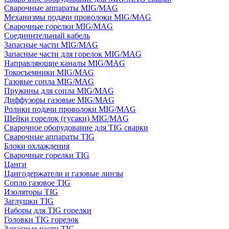
Сварочные аппараты MIG/MAG
Механизмы подачи проволоки MIG/MAG
Сварочные горелки MIG/MAG
Соединительный кабель
Запасные части MIG/MAG
Запасные части для горелок MIG/MAG
Направляющие каналы MIG/MAG
Токосъемники MIG/MAG
Газовые сопла MIG/MAG
Пружины для сопла MIG/MAG
Диффузоры газовые MIG/MAG
Ролики подачи проволоки MIG/MAG
Шейки горелок (гусаки) MIG/MAG
Сварочное оборудование для TIG сварки
Сварочные аппараты TIG
Блоки охлаждения
Сварочные горелки TIG
Цанги
Цангодержатели и газовые линзы
Сопло газовое TIG
Изоляторы TIG
Заглушки TIG
Наборы для TIG горелки
Головки TIG горелок
Запасные части TIG