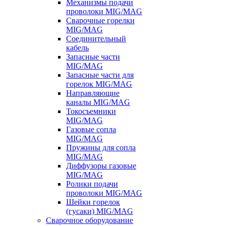
Механизмы подачи
проволоки MIG/MAG
Сварочные горелки
MIG/MAG
Соединительный
кабель
Запасные части
MIG/MAG
Запасные части для
горелок MIG/MAG
Направляющие
каналы MIG/MAG
Токосъемники
MIG/MAG
Газовые сопла
MIG/MAG
Пружины для сопла
MIG/MAG
Диффузоры газовые
MIG/MAG
Ролики подачи
проволоки MIG/MAG
Шейки горелок
(гусаки) MIG/MAG
Сварочное оборудование