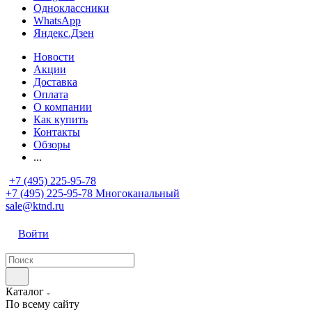
Одноклассники
WhatsApp
Яндекс.Дзен
Новости
Акции
Доставка
Оплата
О компании
Как купить
Контакты
Обзоры
...
+7 (495) 225-95-78
+7 (495) 225-95-78
Многоканальный
sale@ktnd.ru
Войти
Каталог
По всему сайту