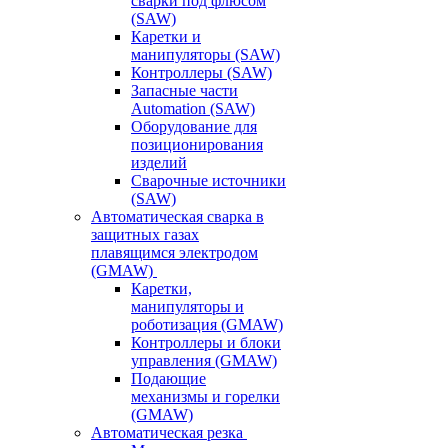
сварки под флюсом
(SAW)
Каретки и
манипуляторы (SAW)
Контроллеры (SAW)
Запасные части
Automation (SAW)
Оборудование для
позиционирования
изделий
Сварочные источники
(SAW)
Автоматическая сварка в
защитных газах
плавящимся электродом
(GMAW)
Каретки,
манипуляторы и
роботизация (GMAW)
Контроллеры и блоки
управления (GMAW)
Подающие
механизмы и горелки
(GMAW)
Автоматическая резка