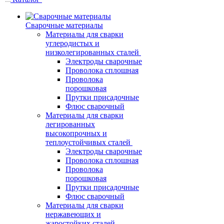
Сварочные материалы
Материалы для сварки
углеродистых и
низколегированных сталей
Электроды сварочные
Проволока сплошная
Проволока
порошковая
Прутки присадочные
Флюс сварочный
Материалы для сварки
легированных
высокопрочных и
теплоустойчивых сталей
Электроды сварочные
Проволока сплошная
Проволока
порошковая
Прутки присадочные
Флюс сварочный
Материалы для сварки
нержавеющих и
жаростойких сталей