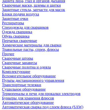
Защита лица, глаз и органов дыхания
Сварочные маски, шлемы и щитки
Защитные стекла, запчасти для масок
Блоки подачи воздуха
Защитные очки
Респираторы
Спецодежда для сварщиков
Одежда сварщика
Обувь сварщика
Перчатки сварочные
Химические материалы для сварки
Травильные пасты, спреи, флюсы
Прочее
Сварочные шторы
Сварочные занавесы
Сварочные полотна и одеяла
Комплектующие
Вспомогательное оборудование
Пульты дистанционного управления
Транспортные тележки
Сушильное оборудование
Термопеналы и печи для прокалки электродов
Бункеры для хранения флюсов
Автоматическое оборудование
Автоматическая сварка под слоем флюса (SAW)