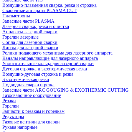
Воздушно-плазменная сварка, резка и строжка
Сварочные аппараты PLASMA CUT
Плазмотроны
Запасные части PLASMA
Лазерная сварка, резка и очистка
Аппараты лазерной сварки
Горелки лазерные
Сопла для лазерной сварки
Линзы для лазерной сварки
Ролики подающего механизма для лазерного аппарата
Каналы направляющие для лазерного аппарата
Уплотнительные кольца для лазерной сварки
Дуговая строжка и экзотермическая резка
Воздушно-дуговая строжка и резка
Экзотермическая резка
Подводная сварка и резка
Запасные части ARC GOUGING & EXOTHERMIC CUTTING
Газосварочное оборудование
Резаки
Горелки
Запчасти к резакам и горелкам
Редукторы
Газовые вентили для сварки
Рукава напорные