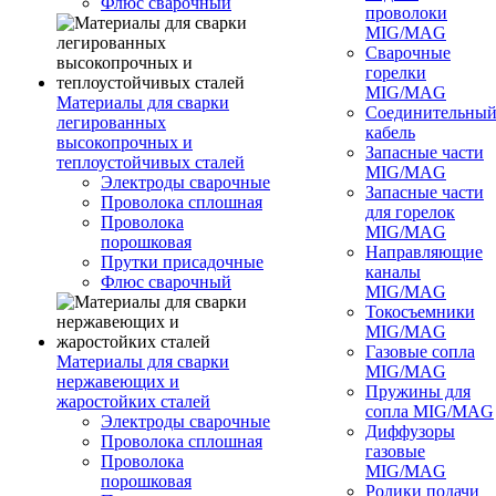
Флюс сварочный
проволоки
MIG/MAG
Сварочные
горелки
MIG/MAG
Материалы для сварки
Соединительны
легированных
кабель
высокопрочных и
Запасные части
теплоустойчивых сталей
MIG/MAG
Электроды сварочные
Запасные части
Проволока сплошная
для горелок
Проволока
MIG/MAG
порошковая
Направляющие
Прутки присадочные
каналы
Флюс сварочный
MIG/MAG
Токосъемники
MIG/MAG
Газовые сопла
Материалы для сварки
MIG/MAG
нержавеющих и
Пружины для
жаростойких сталей
сопла MIG/MAG
Электроды сварочные
Диффузоры
Проволока сплошная
газовые
Проволока
MIG/MAG
порошковая
Ролики подачи