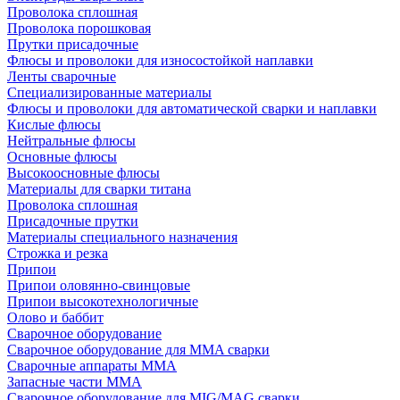
Проволока сплошная
Проволока порошковая
Прутки присадочные
Флюсы и проволоки для износостойкой наплавки
Ленты сварочные
Специализированные материалы
Флюсы и проволоки для автоматической сварки и наплавки
Кислые флюсы
Нейтральные флюсы
Основные флюсы
Высокоосновные флюсы
Материалы для сварки титана
Проволока сплошная
Присадочные прутки
Материалы специального назначения
Строжка и резка
Припои
Припои оловянно-свинцовые
Припои высокотехнологичные
Олово и баббит
Сварочное оборудование
Сварочное оборудование для MMA сварки
Сварочные аппараты MMA
Запасные части MMA
Сварочное оборудование для MIG/MAG сварки