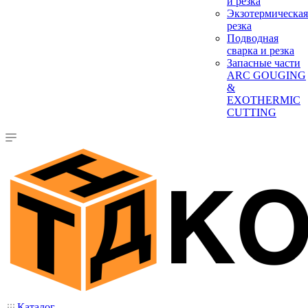
и резка
Экзотермическая
резка
Подводная
сварка и резка
Запасные части
ARC GOUGING
&
EXOTHERMIC
CUTTING
Каталог