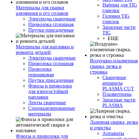
Наборы для TIG
Материалы для сварки
горелки
алюминия и его сплавов
Головки TIG
Электроды сварочные
горелок
Проволока сплошная
Запасные части
Прутки присадочные
TIG
+ ЕЩЕ
Материалы для наплавки и
ремонта деталей
Электроды сварочные
Воздушно-плазменная
Проволока сплошная
сварка, резка и
Проволока
строжка
порошковая
Сварочные
Прутки присадочные
аппараты
Флюсы и проволоки
PLASMA CUT
для износостойкой
Плазмотроны
наплавки
Запасные части
Ленты сварочные
PLASMA
Специализированные
материалы
Лазерная сварка, резка
и очистка
Аппараты
Флюсы и проволоки для
лазерной сварки