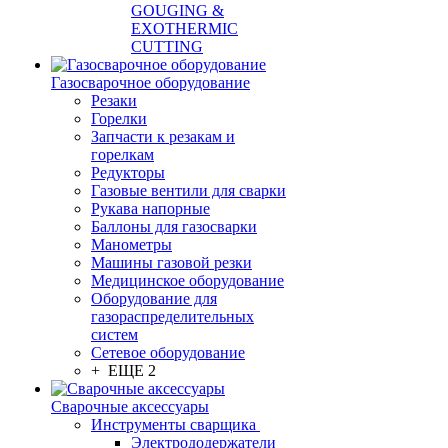
GOUGING &
EXOTHERMIC
CUTTING
Газосварочное оборудование
Резаки
Горелки
Запчасти к резакам и
горелкам
Редукторы
Газовые вентили для сварки
Рукава напорные
Баллоны для газосварки
Манометры
Машины газовой резки
Медицинское оборудование
Оборудование для
газораспределительных
систем
Сетевое оборудование
+ ЕЩЕ 2
Сварочные аксессуары
Инструменты сварщика
Электрододержатели