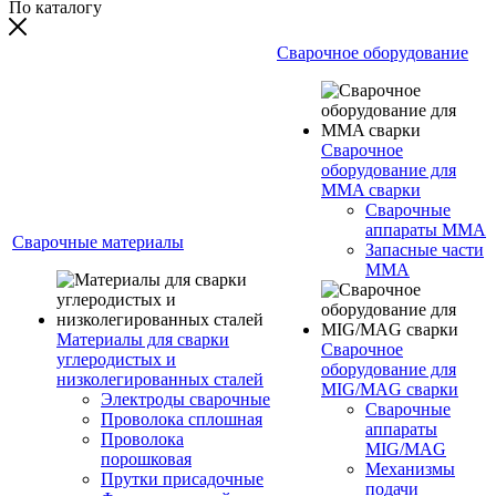
По каталогу
Сварочное оборудование
Сварочное
оборудование для
MMA сварки
Сварочные
аппараты MMA
Сварочные материалы
Запасные части
MMA
Материалы для сварки
Сварочное
углеродистых и
оборудование для
низколегированных сталей
MIG/MAG сварки
Электроды сварочные
Сварочные
Проволока сплошная
аппараты
Проволока
MIG/MAG
порошковая
Механизмы
Прутки присадочные
подачи