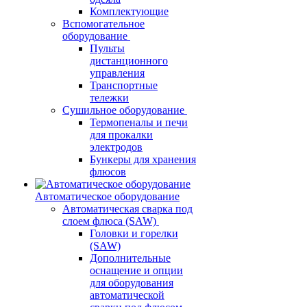
Комплектующие
Вспомогательное
оборудование
Пульты
дистанционного
управления
Транспортные
тележки
Сушильное оборудование
Термопеналы и печи
для прокалки
электродов
Бункеры для хранения
флюсов
Автоматическое оборудование
Автоматическая сварка под
слоем флюса (SAW)
Головки и горелки
(SAW)
Дополнительные
оснащение и опции
для оборудования
автоматической