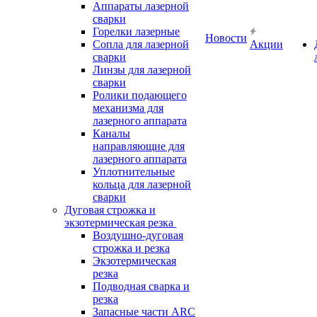
Аппараты лазерной
сварки
Горелки лазерные
Новости
Сопла для лазерной
Акции
сварки
Линзы для лазерной
сварки
Ролики подающего
механизма для
лазерного аппарата
Каналы
направляющие для
лазерного аппарата
Уплотнительные
кольца для лазерной
сварки
Дуговая строжка и
экзотермическая резка
Воздушно-дуговая
строжка и резка
Экзотермическая
резка
Подводная сварка и
резка
Запасные части ARC