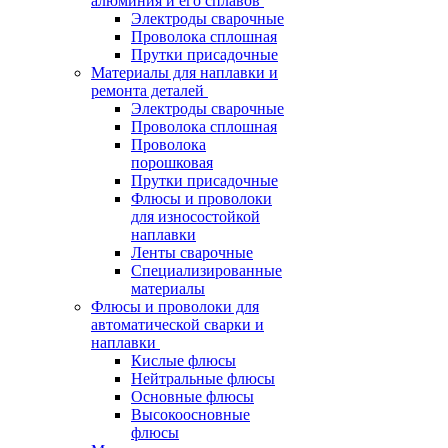
алюминия и его сплавов
Электроды сварочные
Проволока сплошная
Прутки присадочные
Материалы для наплавки и
ремонта деталей
Электроды сварочные
Проволока сплошная
Проволока
порошковая
Прутки присадочные
Флюсы и проволоки
для износостойкой
наплавки
Ленты сварочные
Специализированные
материалы
Флюсы и проволоки для
автоматической сварки и
наплавки
Кислые флюсы
Нейтральные флюсы
Основные флюсы
Высокоосновные
флюсы