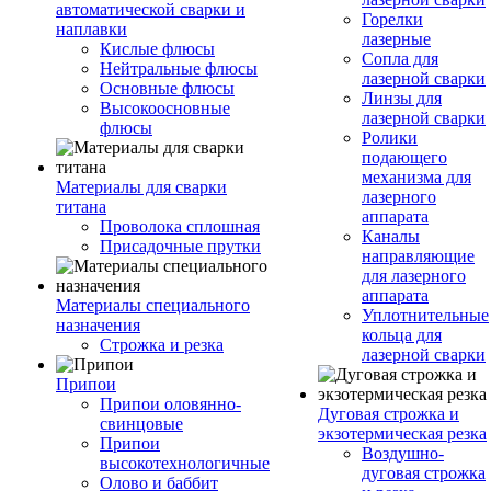
автоматической сварки и
Горелки
наплавки
лазерные
Кислые флюсы
Сопла для
Нейтральные флюсы
лазерной сварки
Основные флюсы
Линзы для
Высокоосновные
лазерной сварки
флюсы
Ролики
подающего
механизма для
Материалы для сварки
лазерного
титана
аппарата
Проволока сплошная
Каналы
Присадочные прутки
направляющие
для лазерного
аппарата
Материалы специального
Уплотнительные
назначения
кольца для
Строжка и резка
лазерной сварки
Припои
Припои оловянно-
Дуговая строжка и
свинцовые
экзотермическая резка
Припои
Воздушно-
высокотехнологичные
дуговая строжка
Олово и баббит