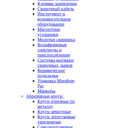
Клеммы заземления
Сварочный кабель
Инструмент и
вспомогательное
оборудование
Магнитные
угольники
Молотки сварщика
Вольфрамовые
электроды и
приспособления
Системы вытяжки
сварочных дымов
Керамические
подкладки
Упаковка Marathon
Pac
Маркеры
Абразивные круги
Круги отрезные по
металлу
Круги зачистные
Круги лепестковые
тарельчатые
Самозацепляемые