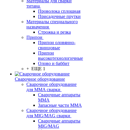
Материалы для сварки
титана
Проволока сплошная
Присадочные прутки
Материалы специального
назначения
Строжка и резка
Припои
Припои оловянно-
свинцовые
Припои
высокотехнологичные
Олово и баббит
+ ЕЩЕ 1
Сварочное оборудование
Сварочное оборудование
для MMA сварки
Сварочные аппараты
MMA
Запасные части MMA
Сварочное оборудование
для MIG/MAG сварки
Сварочные аппараты
MIG/MAG