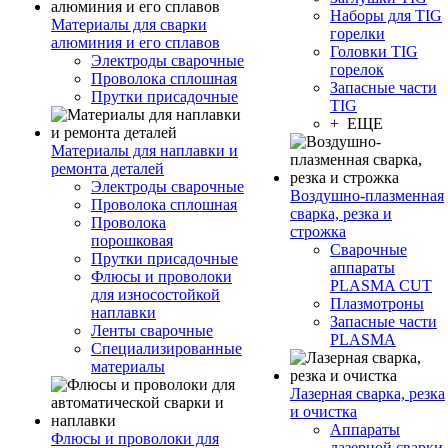
Наборы для TIG
Материалы для сварки
горелки
алюминия и его сплавов
Головки TIG
Электроды сварочные
горелок
Проволока сплошная
Запасные части
Прутки присадочные
TIG
+ ЕЩЕ
Материалы для наплавки и
ремонта деталей
Электроды сварочные
Воздушно-плазменная
Проволока сплошная
сварка, резка и
Проволока
строжка
порошковая
Сварочные
Прутки присадочные
аппараты
Флюсы и проволоки
PLASMA CUT
для износостойкой
Плазмотроны
наплавки
Запасные части
Ленты сварочные
PLASMA
Специализированные
материалы
Лазерная сварка, резка
и очистка
Аппараты
Флюсы и проволоки для
лазерной сварки