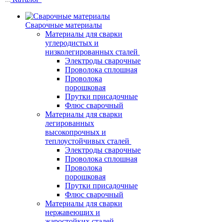
Сварочные материалы
Материалы для сварки
углеродистых и
низколегированных сталей
Электроды сварочные
Проволока сплошная
Проволока
порошковая
Прутки присадочные
Флюс сварочный
Материалы для сварки
легированных
высокопрочных и
теплоустойчивых сталей
Электроды сварочные
Проволока сплошная
Проволока
порошковая
Прутки присадочные
Флюс сварочный
Материалы для сварки
нержавеющих и
жаростойких сталей