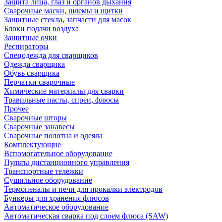
Защита лица, глаз и органов дыхания
Сварочные маски, шлемы и щитки
Защитные стекла, запчасти для масок
Блоки подачи воздуха
Защитные очки
Респираторы
Спецодежда для сварщиков
Одежда сварщика
Обувь сварщика
Перчатки сварочные
Химические материалы для сварки
Травильные пасты, спреи, флюсы
Прочее
Сварочные шторы
Сварочные занавесы
Сварочные полотна и одеяла
Комплектующие
Вспомогательное оборудование
Пульты дистанционного управления
Транспортные тележки
Сушильное оборудование
Термопеналы и печи для прокалки электродов
Бункеры для хранения флюсов
Автоматическое оборудование
Автоматическая сварка под слоем флюса (SAW)