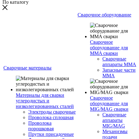
По каталогу
Сварочное оборудование
Сварочное
оборудование для
MMA сварки
Сварочные
аппараты MMA
Сварочные материалы
Запасные части
MMA
Материалы для сварки
Сварочное
углеродистых и
оборудование для
низколегированных сталей
MIG/MAG сварки
Электроды сварочные
Сварочные
Проволока сплошная
аппараты
Проволока
MIG/MAG
порошковая
Механизмы
Прутки присадочные
подачи