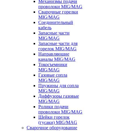
Механизмы подачи
проволоки MIG/MAG
Сварочные горелки
MIG/MAG
Соединительный
кабель
Запасные части
MIG/MAG
Запасные части для
горелок MIG/MAG
Направляющие
каналы MIG/MAG
Токосъемники
MIG/MAG
Газовые сопла
MIG/MAG
Пружины для сопла
MIG/MAG
Диффузоры газовые
MIG/MAG
Ролики подачи
проволоки MIG/MAG
Шейки горелок
(гусаки) MIG/MAG
Сварочное оборудование