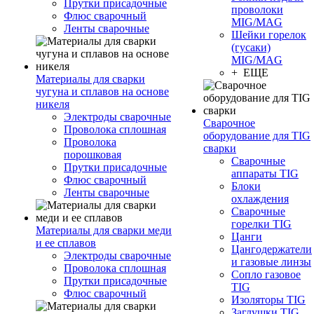
Прутки присадочные
проволоки
Флюс сварочный
MIG/MAG
Ленты сварочные
Шейки горелок
(гусаки)
MIG/MAG
+ ЕЩЕ
Материалы для сварки
чугуна и сплавов на основе
никеля
Электроды сварочные
Сварочное
Проволока сплошная
оборудование для TIG
Проволока
сварки
порошковая
Сварочные
Прутки присадочные
аппараты TIG
Флюс сварочный
Блоки
Ленты сварочные
охлаждения
Сварочные
горелки TIG
Материалы для сварки меди
Цанги
и ее сплавов
Цангодержатели
Электроды сварочные
и газовые линзы
Проволока сплошная
Сопло газовое
Прутки присадочные
TIG
Флюс сварочный
Изоляторы TIG
Заглушки TIG