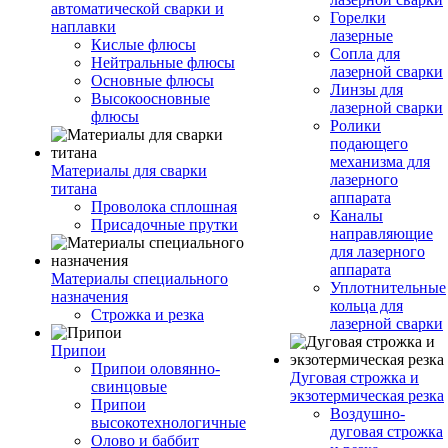
автоматической сварки и
Горелки
наплавки
лазерные
Кислые флюсы
Сопла для
Нейтральные флюсы
лазерной сварки
Основные флюсы
Линзы для
Высокоосновные
лазерной сварки
флюсы
Ролики
подающего
механизма для
Материалы для сварки
лазерного
титана
аппарата
Проволока сплошная
Каналы
Присадочные прутки
направляющие
для лазерного
аппарата
Материалы специального
Уплотнительные
назначения
кольца для
Строжка и резка
лазерной сварки
Припои
Припои оловянно-
Дуговая строжка и
свинцовые
экзотермическая резка
Припои
Воздушно-
высокотехнологичные
дуговая строжка
Олово и баббит