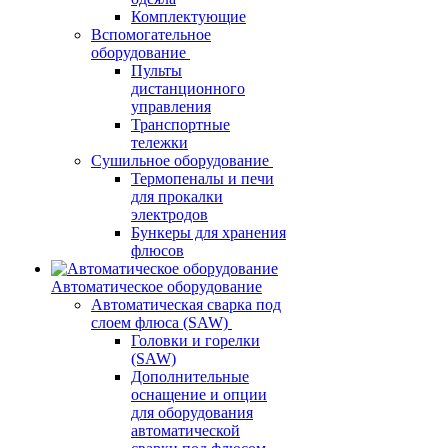
Комплектующие
Вспомогательное
оборудование
Пульты
дистанционного
управления
Транспортные
тележки
Сушильное оборудование
Термопеналы и печи
для прокалки
электродов
Бункеры для хранения
флюсов
Автоматическое оборудование
Автоматическая сварка под
слоем флюса (SAW)
Головки и горелки
(SAW)
Дополнительные
оснащение и опции
для оборудования
автоматической