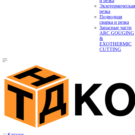
и резка
Экзотермическая
резка
Подводная
сварка и резка
Запасные части
ARC GOUGING
&
EXOTHERMIC
CUTTING
Каталог