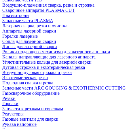
Воздушно-плазменная сварка, резка и строжка
Сварочные аппараты PLASMA CUT
Плазмотроны
Запасные части PLASMA
Лазерная сварка, резка и очистка
Аппараты лазерной сварки
Горелки лазерные
Сопла для лазерной сварки
Линзы для лазерной сварки
Ролики подающего механизма для лазерного аппарата
Каналы направляющие для лазерного аппарата
Уплотнительные кольца для лазерной сварки
Дуговая строжка и экзотермическая резка
Воздушно-дуговая строжка и резка
Экзотермическая резка
Подводная сварка и резка
Запасные части ARC GOUGING & EXOTHERMIC CUTTING
Газосварочное оборудование
Резаки
Горелки
Запчасти к резакам и горелкам
Редукторы
Газовые вентили для сварки
Рукава напорные