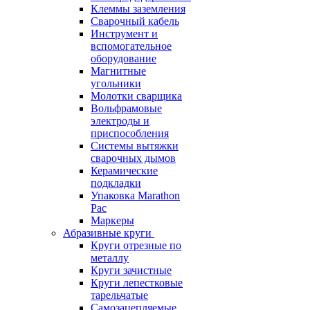
Клеммы заземления
Сварочный кабель
Инструмент и
вспомогательное
оборудование
Магнитные
угольники
Молотки сварщика
Вольфрамовые
электроды и
приспособления
Системы вытяжки
сварочных дымов
Керамические
подкладки
Упаковка Marathon
Pac
Маркеры
Абразивные круги
Круги отрезные по
металлу
Круги зачистные
Круги лепестковые
тарельчатые
Самозацепляемые