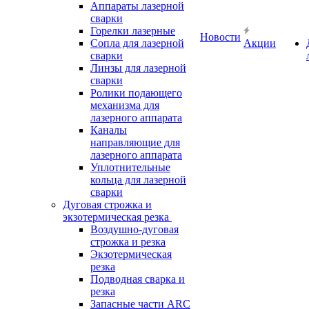
Аппараты лазерной
сварки
Горелки лазерные
Новости
Сопла для лазерной
Акции
сварки
Линзы для лазерной
сварки
Ролики подающего
механизма для
лазерного аппарата
Каналы
направляющие для
лазерного аппарата
Уплотнительные
кольца для лазерной
сварки
Дуговая строжка и
экзотермическая резка
Воздушно-дуговая
строжка и резка
Экзотермическая
резка
Подводная сварка и
резка
Запасные части ARC