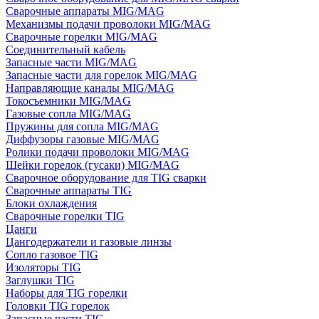
Сварочные аппараты MIG/MAG
Механизмы подачи проволоки MIG/MAG
Сварочные горелки MIG/MAG
Соединительный кабель
Запасные части MIG/MAG
Запасные части для горелок MIG/MAG
Направляющие каналы MIG/MAG
Токосъемники MIG/MAG
Газовые сопла MIG/MAG
Пружины для сопла MIG/MAG
Диффузоры газовые MIG/MAG
Ролики подачи проволоки MIG/MAG
Шейки горелок (гусаки) MIG/MAG
Сварочное оборудование для TIG сварки
Сварочные аппараты TIG
Блоки охлаждения
Сварочные горелки TIG
Цанги
Цангодержатели и газовые линзы
Сопло газовое TIG
Изоляторы TIG
Заглушки TIG
Наборы для TIG горелки
Головки TIG горелок
Запасные части TIG