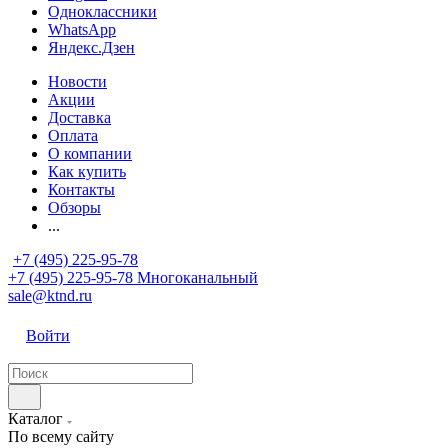
Одноклассники
WhatsApp
Яндекс.Дзен
Новости
Акции
Доставка
Оплата
О компании
Как купить
Контакты
Обзоры
...
+7 (495) 225-95-78
+7 (495) 225-95-78
Многоканальный
sale@ktnd.ru
Войти
Каталог
По всему сайту