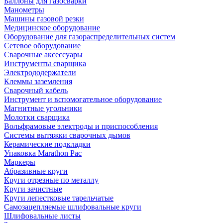
Баллоны для газосварки
Манометры
Машины газовой резки
Медицинское оборудование
Оборудование для газораспределительных систем
Сетевое оборудование
Сварочные аксессуары
Инструменты сварщика
Электрододержатели
Клеммы заземления
Сварочный кабель
Инструмент и вспомогательное оборудование
Магнитные угольники
Молотки сварщика
Вольфрамовые электроды и приспособления
Системы вытяжки сварочных дымов
Керамические подкладки
Упаковка Marathon Pac
Маркеры
Абразивные круги
Круги отрезные по металлу
Круги зачистные
Круги лепестковые тарельчатые
Самозацепляемые шлифовальные круги
Шлифовальные листы