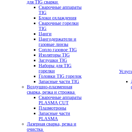
для TIG сварки
Сварочные аппараты
TIG
Блоки охлаждения
Сварочные горелки
TIG
Цанги
Цангодержатели и
газовые линзы
Сопло газовое TIG
Изоляторы TIG
Заглушки TIG
Наборы для TIG
горелки
Услуг
Головки TIG горелок
Запасные части TIG
Воздушно-плазменная
сварка, резка и строжка
Сварочные аппараты
PLASMA CUT
Плазмотроны
Запасные части
PLASMA
Лазерная сварка, резка и
очистка