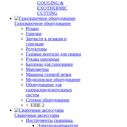
GOUGING &
EXOTHERMIC
CUTTING
Газосварочное оборудование
Резаки
Горелки
Запчасти к резакам и
горелкам
Редукторы
Газовые вентили для сварки
Рукава напорные
Баллоны для газосварки
Манометры
Машины газовой резки
Медицинское оборудование
Оборудование для
газораспределительных
систем
Сетевое оборудование
+ ЕЩЕ 2
Сварочные аксессуары
Инструменты сварщика
Электрододержатели