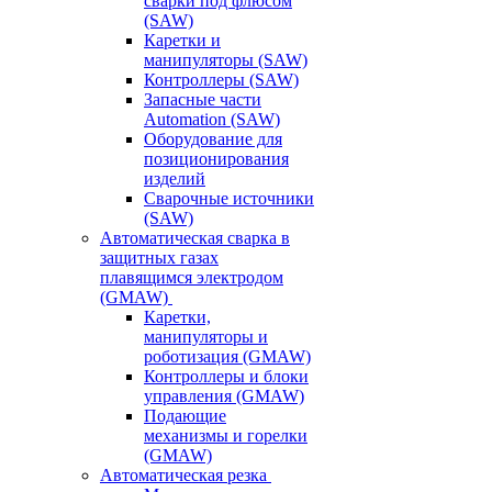
сварки под флюсом
(SAW)
Каретки и
манипуляторы (SAW)
Контроллеры (SAW)
Запасные части
Automation (SAW)
Оборудование для
позиционирования
изделий
Сварочные источники
(SAW)
Автоматическая сварка в
защитных газах
плавящимся электродом
(GMAW)
Каретки,
манипуляторы и
роботизация (GMAW)
Контроллеры и блоки
управления (GMAW)
Подающие
механизмы и горелки
(GMAW)
Автоматическая резка