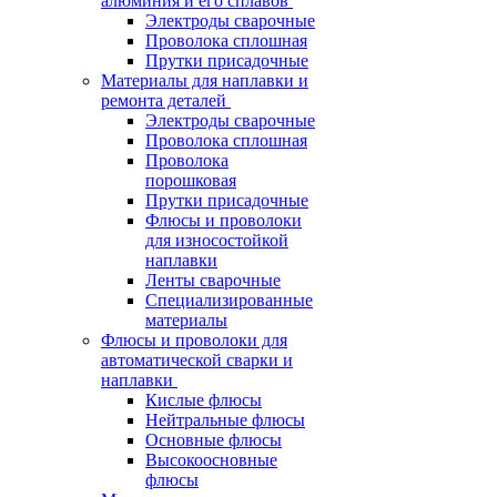
алюминия и его сплавов
Электроды сварочные
Проволока сплошная
Прутки присадочные
Материалы для наплавки и
ремонта деталей
Электроды сварочные
Проволока сплошная
Проволока
порошковая
Прутки присадочные
Флюсы и проволоки
для износостойкой
наплавки
Ленты сварочные
Специализированные
материалы
Флюсы и проволоки для
автоматической сварки и
наплавки
Кислые флюсы
Нейтральные флюсы
Основные флюсы
Высокоосновные
флюсы