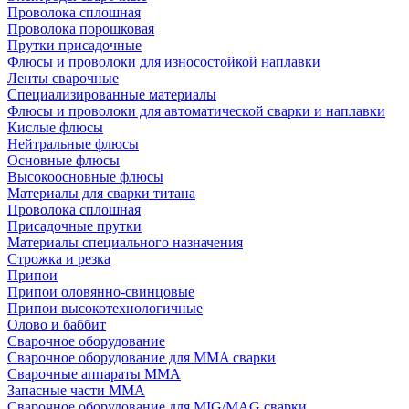
Проволока сплошная
Проволока порошковая
Прутки присадочные
Флюсы и проволоки для износостойкой наплавки
Ленты сварочные
Специализированные материалы
Флюсы и проволоки для автоматической сварки и наплавки
Кислые флюсы
Нейтральные флюсы
Основные флюсы
Высокоосновные флюсы
Материалы для сварки титана
Проволока сплошная
Присадочные прутки
Материалы специального назначения
Строжка и резка
Припои
Припои оловянно-свинцовые
Припои высокотехнологичные
Олово и баббит
Сварочное оборудование
Сварочное оборудование для MMA сварки
Сварочные аппараты MMA
Запасные части MMA
Сварочное оборудование для MIG/MAG сварки