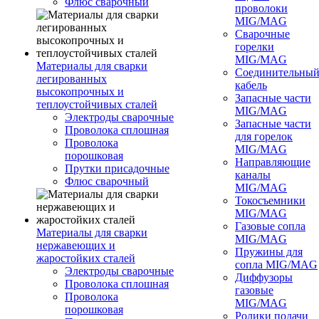
Флюс сварочный
проволоки
MIG/MAG
Сварочные
горелки
MIG/MAG
Материалы для сварки
Соединительны
легированных
кабель
высокопрочных и
Запасные части
теплоустойчивых сталей
MIG/MAG
Электроды сварочные
Запасные части
Проволока сплошная
для горелок
Проволока
MIG/MAG
порошковая
Направляющие
Прутки присадочные
каналы
Флюс сварочный
MIG/MAG
Токосъемники
MIG/MAG
Газовые сопла
Материалы для сварки
MIG/MAG
нержавеющих и
Пружины для
жаростойких сталей
сопла MIG/MAG
Электроды сварочные
Диффузоры
Проволока сплошная
газовые
Проволока
MIG/MAG
порошковая
Ролики подачи