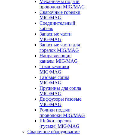
Механизмы подачи
проволоки MIG/MAG
Сварочные горелки
MIG/MAG
Соединительный
кабель
Запасные части
MIG/MAG
Запасные части для
горелок MIG/MAG
Направляющие
каналы MIG/MAG
Токосъемники
MIG/MAG
Газовые сопла
MIG/MAG
Пружины для сопла
MIG/MAG
Диффузоры газовые
MIG/MAG
Ролики подачи
проволоки MIG/MAG
Шейки горелок
(гусаки) MIG/MAG
Сварочное оборудование