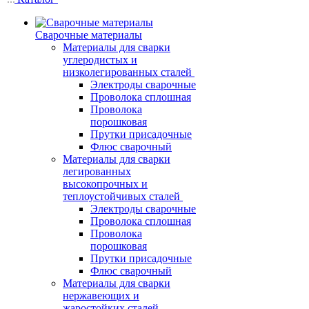
Сварочные материалы
Материалы для сварки
углеродистых и
низколегированных сталей
Электроды сварочные
Проволока сплошная
Проволока
порошковая
Прутки присадочные
Флюс сварочный
Материалы для сварки
легированных
высокопрочных и
теплоустойчивых сталей
Электроды сварочные
Проволока сплошная
Проволока
порошковая
Прутки присадочные
Флюс сварочный
Материалы для сварки
нержавеющих и
жаростойких сталей