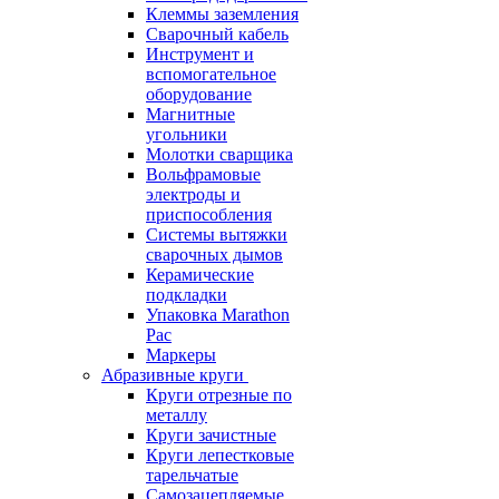
Клеммы заземления
Сварочный кабель
Инструмент и
вспомогательное
оборудование
Магнитные
угольники
Молотки сварщика
Вольфрамовые
электроды и
приспособления
Системы вытяжки
сварочных дымов
Керамические
подкладки
Упаковка Marathon
Pac
Маркеры
Абразивные круги
Круги отрезные по
металлу
Круги зачистные
Круги лепестковые
тарельчатые
Самозацепляемые