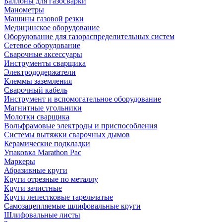
Баллоны для газосварки
Манометры
Машины газовой резки
Медицинское оборудование
Оборудование для газораспределительных систем
Сетевое оборудование
Сварочные аксессуары
Инструменты сварщика
Электрододержатели
Клеммы заземления
Сварочный кабель
Инструмент и вспомогательное оборудование
Магнитные угольники
Молотки сварщика
Вольфрамовые электроды и приспособления
Системы вытяжки сварочных дымов
Керамические подкладки
Упаковка Marathon Pac
Маркеры
Абразивные круги
Круги отрезные по металлу
Круги зачистные
Круги лепестковые тарельчатые
Самозацепляемые шлифовальные круги
Шлифовальные листы