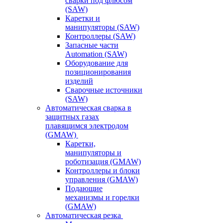
сварки под флюсом
(SAW)
Каретки и
манипуляторы (SAW)
Контроллеры (SAW)
Запасные части
Automation (SAW)
Оборудование для
позиционирования
изделий
Сварочные источники
(SAW)
Автоматическая сварка в
защитных газах
плавящимся электродом
(GMAW)
Каретки,
манипуляторы и
роботизация (GMAW)
Контроллеры и блоки
управления (GMAW)
Подающие
механизмы и горелки
(GMAW)
Автоматическая резка