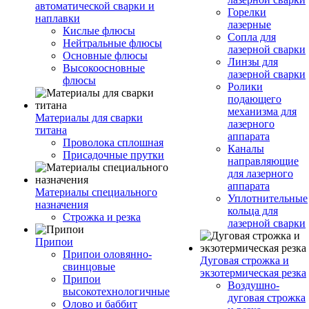
автоматической сварки и
Горелки
наплавки
лазерные
Кислые флюсы
Сопла для
Нейтральные флюсы
лазерной сварки
Основные флюсы
Линзы для
Высокоосновные
лазерной сварки
флюсы
Ролики
подающего
механизма для
Материалы для сварки
лазерного
титана
аппарата
Проволока сплошная
Каналы
Присадочные прутки
направляющие
для лазерного
аппарата
Материалы специального
Уплотнительные
назначения
кольца для
Строжка и резка
лазерной сварки
Припои
Припои оловянно-
Дуговая строжка и
свинцовые
экзотермическая резка
Припои
Воздушно-
высокотехнологичные
дуговая строжка
Олово и баббит