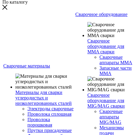
По каталогу
Сварочное оборудование
Сварочное
оборудование для
MMA сварки
Сварочные
аппараты MMA
Сварочные материалы
Запасные части
MMA
Материалы для сварки
Сварочное
углеродистых и
оборудование для
низколегированных сталей
MIG/MAG сварки
Электроды сварочные
Сварочные
Проволока сплошная
аппараты
Проволока
MIG/MAG
порошковая
Механизмы
Прутки присадочные
подачи