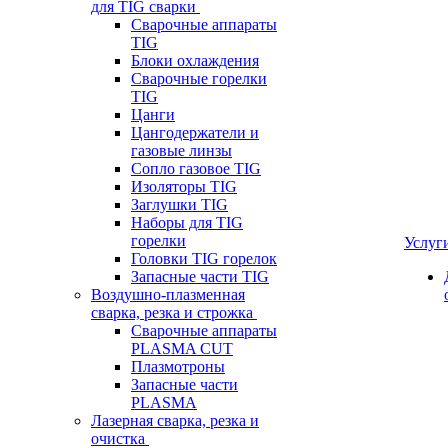
для TIG сварки
Сварочные аппараты
TIG
Блоки охлаждения
Сварочные горелки
TIG
Цанги
Цангодержатели и
газовые линзы
Сопло газовое TIG
Изоляторы TIG
Заглушки TIG
Наборы для TIG
горелки
Услуг
Головки TIG горелок
Запасные части TIG
Воздушно-плазменная
сварка, резка и строжка
Сварочные аппараты
PLASMA CUT
Плазмотроны
Запасные части
PLASMA
Лазерная сварка, резка и
очистка