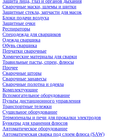
Защита лица, глаз и органов дыхания
Сварочные маски, шлемы и щитки
Защитные стекла, запчасти для масок
Блоки подачи воздуха
Защитные очки
Респираторы
Спецодежда для сварщиков
Одежда сварщика
Обувь сварщика
Перчатки сварочные
Химические материалы для сварки
Травильные пасты, спреи, флюсы
Прочее
Сварочные шторы
Сварочные занавесы
Сварочные полотна и одеяла
Комплектующие
Вспомогательное оборудование
Пульты дистанционного управления
Транспортные тележки
Сушильное оборудование
Термопеналы и печи для прокалки электродов
Бункеры для хранения флюсов
Автоматическое оборудование
Автоматическая сварка под слоем флюса (SAW)