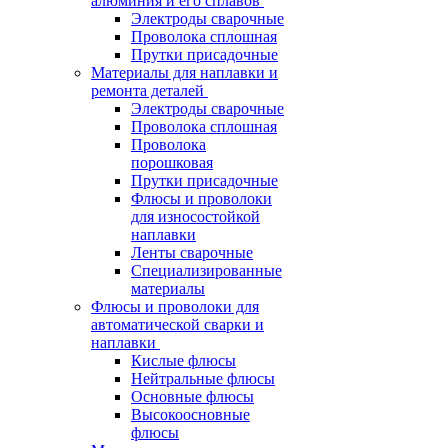
алюминия и его сплавов
Электроды сварочные
Проволока сплошная
Прутки присадочные
Материалы для наплавки и
ремонта деталей
Электроды сварочные
Проволока сплошная
Проволока
порошковая
Прутки присадочные
Флюсы и проволоки
для износостойкой
наплавки
Ленты сварочные
Специализированные
материалы
Флюсы и проволоки для
автоматической сварки и
наплавки
Кислые флюсы
Нейтральные флюсы
Основные флюсы
Высокоосновные
флюсы