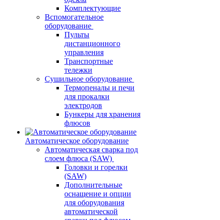
Комплектующие
Вспомогательное
оборудование
Пульты
дистанционного
управления
Транспортные
тележки
Сушильное оборудование
Термопеналы и печи
для прокалки
электродов
Бункеры для хранения
флюсов
Автоматическое оборудование
Автоматическая сварка под
слоем флюса (SAW)
Головки и горелки
(SAW)
Дополнительные
оснащение и опции
для оборудования
автоматической