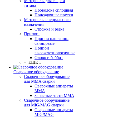
Материалы для сварки
титана
Проволока сплошная
Присадочные прутки
Материалы специального
назначения
Строжка и резка
Припои
Припои оловянно-
свинцовые
Припои
высокотехнологичные
Олово и баббит
+ ЕЩЕ 1
Сварочное оборудование
Сварочное оборудование
для MMA сварки
Сварочные аппараты
MMA
Запасные части MMA
Сварочное оборудование
для MIG/MAG сварки
Сварочные аппараты
MIG/MAG