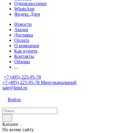
Одноклассники
WhatsApp
Яндекс.Дзен
Новости
Акции
Доставка
Оплата
О компании
Как купить
Контакты
Обзоры
...
+7 (495) 225-95-78
+7 (495) 225-95-78
Многоканальный
sale@ktnd.ru
Войти
Каталог
По всему сайту