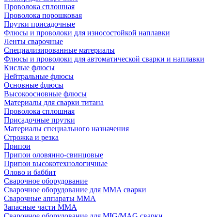
Проволока сплошная
Проволока порошковая
Прутки присадочные
Флюсы и проволоки для износостойкой наплавки
Ленты сварочные
Специализированные материалы
Флюсы и проволоки для автоматической сварки и наплавки
Кислые флюсы
Нейтральные флюсы
Основные флюсы
Высокоосновные флюсы
Материалы для сварки титана
Проволока сплошная
Присадочные прутки
Материалы специального назначения
Строжка и резка
Припои
Припои оловянно-свинцовые
Припои высокотехнологичные
Олово и баббит
Сварочное оборудование
Сварочное оборудование для MMA сварки
Сварочные аппараты MMA
Запасные части MMA
Сварочное оборудование для MIG/MAG сварки