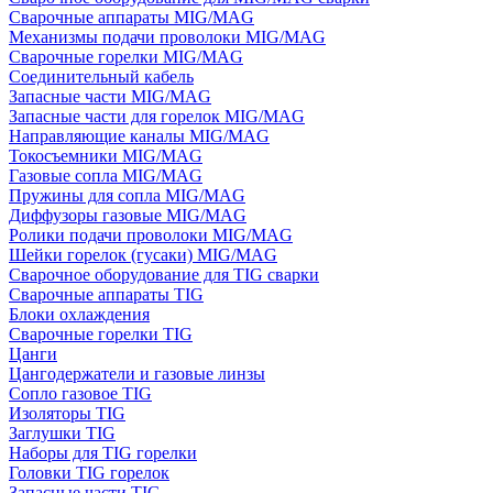
Сварочные аппараты MIG/MAG
Механизмы подачи проволоки MIG/MAG
Сварочные горелки MIG/MAG
Соединительный кабель
Запасные части MIG/MAG
Запасные части для горелок MIG/MAG
Направляющие каналы MIG/MAG
Токосъемники MIG/MAG
Газовые сопла MIG/MAG
Пружины для сопла MIG/MAG
Диффузоры газовые MIG/MAG
Ролики подачи проволоки MIG/MAG
Шейки горелок (гусаки) MIG/MAG
Сварочное оборудование для TIG сварки
Сварочные аппараты TIG
Блоки охлаждения
Сварочные горелки TIG
Цанги
Цангодержатели и газовые линзы
Сопло газовое TIG
Изоляторы TIG
Заглушки TIG
Наборы для TIG горелки
Головки TIG горелок
Запасные части TIG