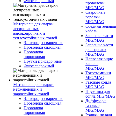
Флюс сварочный
проволоки
MIG/MAG
Сварочные
горелки
MIG/MAG
Материалы для сварки
Соединительны
легированных
кабель
высокопрочных и
Запасные части
теплоустойчивых сталей
MIG/MAG
Электроды сварочные
Запасные части
Проволока сплошная
для горелок
Проволока
MIG/MAG
порошковая
Направляющие
Прутки присадочные
каналы
Флюс сварочный
MIG/MAG
Токосъемники
MIG/MAG
Газовые сопла
Материалы для сварки
MIG/MAG
нержавеющих и
Пружины для
жаростойких сталей
сопла MIG/MAG
Электроды сварочные
Диффузоры
Проволока сплошная
газовые
Проволока
MIG/MAG
порошковая
Ролики подачи