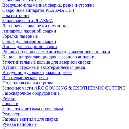
Воздушно-плазменная сварка, резка и строжка
Сварочные аппараты PLASMA CUT
Плазмотроны
Запасные части PLASMA
Лазерная сварка, резка и очистка
Аппараты лазерной сварки
Горелки лазерные
Сопла для лазерной сварки
Линзы для лазерной сварки
Ролики подающего механизма для лазерного аппарата
Каналы направляющие для лазерного аппарата
Уплотнительные кольца для лазерной сварки
Дуговая строжка и экзотермическая резка
Воздушно-дуговая строжка и резка
Экзотермическая резка
Подводная сварка и резка
Запасные части ARC GOUGING & EXOTHERMIC CUTTING
Газосварочное оборудование
Резаки
Горелки
Запчасти к резакам и горелкам
Редукторы
Газовые вентили для сварки
Рукава напорные