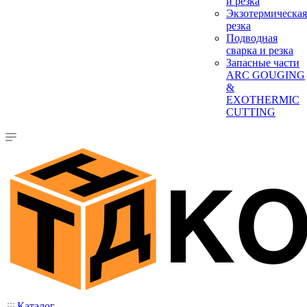
и резка
Экзотермическая
резка
Подводная
сварка и резка
Запасные части
ARC GOUGING
&
EXOTHERMIC
CUTTING
Каталог