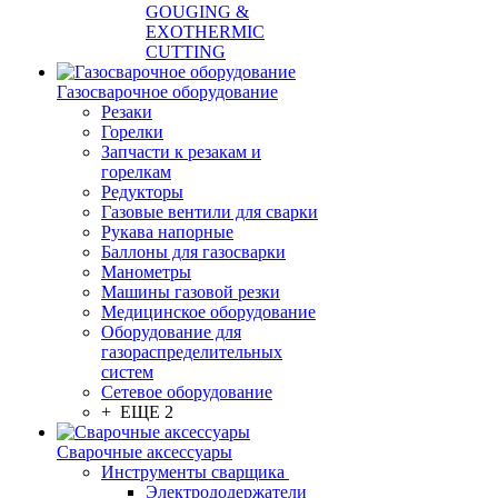
GOUGING &
EXOTHERMIC
CUTTING
Газосварочное оборудование
Резаки
Горелки
Запчасти к резакам и
горелкам
Редукторы
Газовые вентили для сварки
Рукава напорные
Баллоны для газосварки
Манометры
Машины газовой резки
Медицинское оборудование
Оборудование для
газораспределительных
систем
Сетевое оборудование
+ ЕЩЕ 2
Сварочные аксессуары
Инструменты сварщика
Электрододержатели