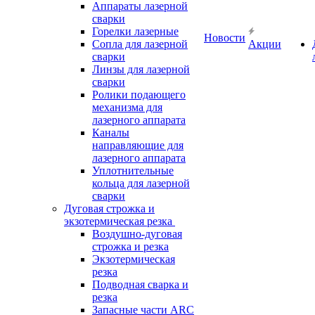
Аппараты лазерной
сварки
Горелки лазерные
Новости
Сопла для лазерной
Акции
сварки
Линзы для лазерной
сварки
Ролики подающего
механизма для
лазерного аппарата
Каналы
направляющие для
лазерного аппарата
Уплотнительные
кольца для лазерной
сварки
Дуговая строжка и
экзотермическая резка
Воздушно-дуговая
строжка и резка
Экзотермическая
резка
Подводная сварка и
резка
Запасные части ARC