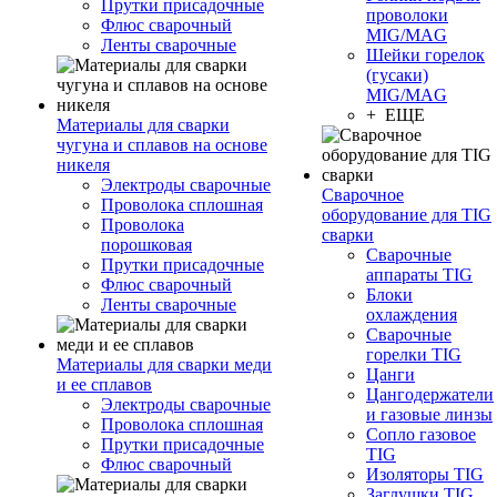
Прутки присадочные
проволоки
Флюс сварочный
MIG/MAG
Ленты сварочные
Шейки горелок
(гусаки)
MIG/MAG
+ ЕЩЕ
Материалы для сварки
чугуна и сплавов на основе
никеля
Электроды сварочные
Сварочное
Проволока сплошная
оборудование для TIG
Проволока
сварки
порошковая
Сварочные
Прутки присадочные
аппараты TIG
Флюс сварочный
Блоки
Ленты сварочные
охлаждения
Сварочные
горелки TIG
Материалы для сварки меди
Цанги
и ее сплавов
Цангодержатели
Электроды сварочные
и газовые линзы
Проволока сплошная
Сопло газовое
Прутки присадочные
TIG
Флюс сварочный
Изоляторы TIG
Заглушки TIG