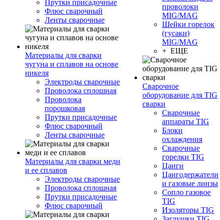
Прутки присадочные
проволоки
Флюс сварочный
MIG/MAG
Ленты сварочные
Шейки горелок
(гусаки)
MIG/MAG
+ ЕЩЕ
Материалы для сварки
чугуна и сплавов на основе
никеля
Электроды сварочные
Сварочное
Проволока сплошная
оборудование для TIG
Проволока
сварки
порошковая
Сварочные
Прутки присадочные
аппараты TIG
Флюс сварочный
Блоки
Ленты сварочные
охлаждения
Сварочные
горелки TIG
Материалы для сварки меди
Цанги
и ее сплавов
Цангодержатели
Электроды сварочные
и газовые линзы
Проволока сплошная
Сопло газовое
Прутки присадочные
TIG
Флюс сварочный
Изоляторы TIG
Заглушки TIG