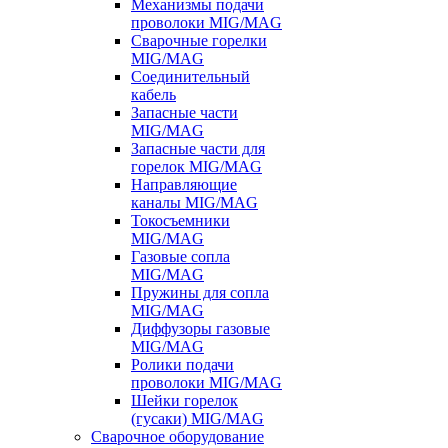
Механизмы подачи
проволоки MIG/MAG
Сварочные горелки
MIG/MAG
Соединительный
кабель
Запасные части
MIG/MAG
Запасные части для
горелок MIG/MAG
Направляющие
каналы MIG/MAG
Токосъемники
MIG/MAG
Газовые сопла
MIG/MAG
Пружины для сопла
MIG/MAG
Диффузоры газовые
MIG/MAG
Ролики подачи
проволоки MIG/MAG
Шейки горелок
(гусаки) MIG/MAG
Сварочное оборудование