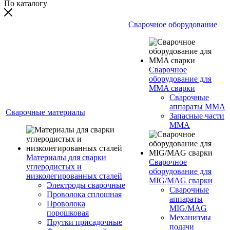
По каталогу
Сварочное оборудование
Сварочное
оборудование для
MMA сварки
Сварочные
аппараты MMA
Сварочные материалы
Запасные части
MMA
Материалы для сварки
Сварочное
углеродистых и
оборудование для
низколегированных сталей
MIG/MAG сварки
Электроды сварочные
Сварочные
Проволока сплошная
аппараты
Проволока
MIG/MAG
порошковая
Механизмы
Прутки присадочные
подачи