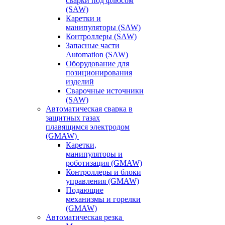
сварки под флюсом
(SAW)
Каретки и
манипуляторы (SAW)
Контроллеры (SAW)
Запасные части
Automation (SAW)
Оборудование для
позиционирования
изделий
Сварочные источники
(SAW)
Автоматическая сварка в
защитных газах
плавящимся электродом
(GMAW)
Каретки,
манипуляторы и
роботизация (GMAW)
Контроллеры и блоки
управления (GMAW)
Подающие
механизмы и горелки
(GMAW)
Автоматическая резка