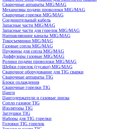
Сварочные аппараты MIG/MAG
Механизмы подачи проволоки MIG/MAG
Сварочные горелки MIG/MAG
Соединительный кабель
Запасные части MIG/MAG
Запасные части для горелок MIG/MAG
Направляющие каналы MIG/MAG
Токосъемники MIG/MAG
Газовые сопла MIG/MAG
Пружины для сопла MIG/MAG
Диффузоры газовые MIG/MAG
Ролики подачи проволоки MIG/MAG
Шейки горелок (гусаки) MIG/MAG
Сварочное оборудование для TIG сварки
Сварочные аппараты TIG
Блоки охлаждения
Сварочные горелки TIG
Цанги
Цангодержатели и газовые линзы
Сопло газовое TIG
Изоляторы TIG
Заглушки TIG
Наборы для TIG горелки
Головки TIG горелок
Запасные части TIG