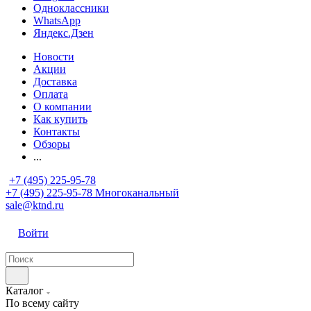
Одноклассники
WhatsApp
Яндекс.Дзен
Новости
Акции
Доставка
Оплата
О компании
Как купить
Контакты
Обзоры
...
+7 (495) 225-95-78
+7 (495) 225-95-78
Многоканальный
sale@ktnd.ru
Войти
Каталог
По всему сайту