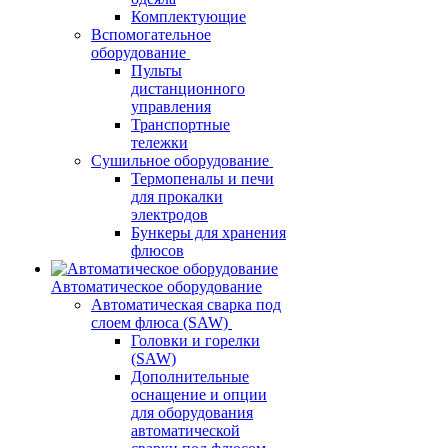
Комплектующие
Вспомогательное
оборудование
Пульты
дистанционного
управления
Транспортные
тележки
Сушильное оборудование
Термопеналы и печи
для прокалки
электродов
Бункеры для хранения
флюсов
Автоматическое оборудование
Автоматическая сварка под
слоем флюса (SAW)
Головки и горелки
(SAW)
Дополнительные
оснащение и опции
для оборудования
автоматической