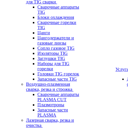
для TIG сварки
Сварочные аппараты
TIG
Блоки охлаждения
Сварочные горелки
TIG
Цанги
Цангодержатели и
газовые линзы
Сопло газовое TIG
Изоляторы TIG
Заглушки TIG
Наборы для TIG
горелки
Услуг
Головки TIG горелок
Запасные части TIG
Воздушно-плазменная
сварка, резка и строжка
Сварочные аппараты
PLASMA CUT
Плазмотроны
Запасные части
PLASMA
Лазерная сварка, резка и
очистка