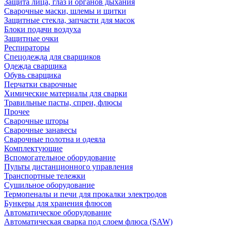
Защита лица, глаз и органов дыхания
Сварочные маски, шлемы и щитки
Защитные стекла, запчасти для масок
Блоки подачи воздуха
Защитные очки
Респираторы
Спецодежда для сварщиков
Одежда сварщика
Обувь сварщика
Перчатки сварочные
Химические материалы для сварки
Травильные пасты, спреи, флюсы
Прочее
Сварочные шторы
Сварочные занавесы
Сварочные полотна и одеяла
Комплектующие
Вспомогательное оборудование
Пульты дистанционного управления
Транспортные тележки
Сушильное оборудование
Термопеналы и печи для прокалки электродов
Бункеры для хранения флюсов
Автоматическое оборудование
Автоматическая сварка под слоем флюса (SAW)