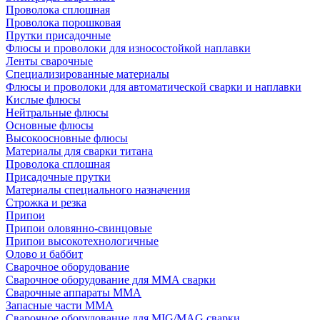
Проволока сплошная
Проволока порошковая
Прутки присадочные
Флюсы и проволоки для износостойкой наплавки
Ленты сварочные
Специализированные материалы
Флюсы и проволоки для автоматической сварки и наплавки
Кислые флюсы
Нейтральные флюсы
Основные флюсы
Высокоосновные флюсы
Материалы для сварки титана
Проволока сплошная
Присадочные прутки
Материалы специального назначения
Строжка и резка
Припои
Припои оловянно-свинцовые
Припои высокотехнологичные
Олово и баббит
Сварочное оборудование
Сварочное оборудование для MMA сварки
Сварочные аппараты MMA
Запасные части MMA
Сварочное оборудование для MIG/MAG сварки