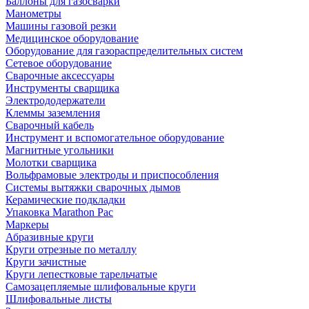
Баллоны для газосварки
Манометры
Машины газовой резки
Медицинское оборудование
Оборудование для газораспределительных систем
Сетевое оборудование
Сварочные аксессуары
Инструменты сварщика
Электрододержатели
Клеммы заземления
Сварочный кабель
Инструмент и вспомогательное оборудование
Магнитные угольники
Молотки сварщика
Вольфрамовые электроды и приспособления
Системы вытяжки сварочных дымов
Керамические подкладки
Упаковка Marathon Pac
Маркеры
Абразивные круги
Круги отрезные по металлу
Круги зачистные
Круги лепестковые тарельчатые
Самозацепляемые шлифовальные круги
Шлифовальные листы