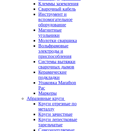
Клеммы заземления
Сварочный кабель
Инструмент и
вспомогательное
оборудование
Магнитные
угольники
Молотки сварщика
Вольфрамовые
электроды и
приспособления
Системы вытяжки
сварочных дымов
Керамические
подкладки
Упаковка Marathon
Pac
Маркеры
Абразивные круги
Круги отрезные по
металлу
Круги зачистные
Круги лепестковые
тарельчатые
Самозацепляемые