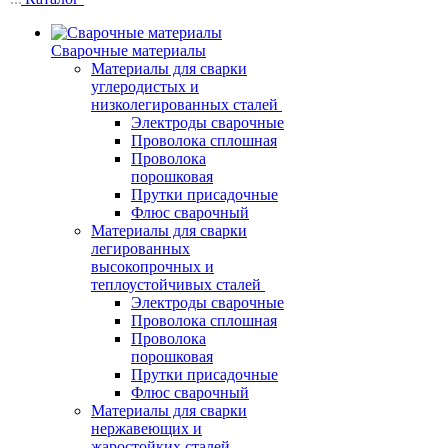
Сварочные материалы
Материалы для сварки
углеродистых и
низколегированных сталей
Электроды сварочные
Проволока сплошная
Проволока
порошковая
Прутки присадочные
Флюс сварочный
Материалы для сварки
легированных
высокопрочных и
теплоустойчивых сталей
Электроды сварочные
Проволока сплошная
Проволока
порошковая
Прутки присадочные
Флюс сварочный
Материалы для сварки
нержавеющих и
жаростойких сталей