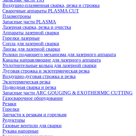
Воздушно-плазменная сварка, резка и строжка
Сварочные аппараты PLASMA CUT
Плазмотроны
Запасные части PLASMA
Лазерная сварка, резка и очистка
Аппараты лазерной сварки
Горелки лазерные
Сопла для лазерной сварки
Линзы для лазерной сварки
Ролики подающего механизма для лазерного аппарата
Каналы направляющие для лазерного аппарата
Уплотнительные кольца для лазерной сварки
Дуговая строжка и экзотермическая резка
Воздушно-дуговая строжка и резка
Экзотермическая резка
Подводная сварка и резка
Запасные части ARC GOUGING & EXOTHERMIC CUTTING
Газосварочное оборудование
Резаки
Горелки
Запчасти к резакам и горелкам
Редукторы
Газовые вентили для сварки
Рукава напорные