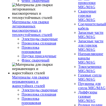
Флюс сварочный
проволоки
MIG/MAG
Сварочные
горелки
MIG/MAG
Материалы для сварки
Соединительны
легированных
кабель
высокопрочных и
Запасные части
теплоустойчивых сталей
MIG/MAG
Электроды сварочные
Запасные части
Проволока сплошная
для горелок
Проволока
MIG/MAG
порошковая
Направляющие
Прутки присадочные
каналы
Флюс сварочный
MIG/MAG
Токосъемники
MIG/MAG
Газовые сопла
Материалы для сварки
MIG/MAG
нержавеющих и
Пружины для
жаростойких сталей
сопла MIG/MAG
Электроды сварочные
Диффузоры
Проволока сплошная
газовые
Проволока
MIG/MAG
порошковая
Ролики подачи