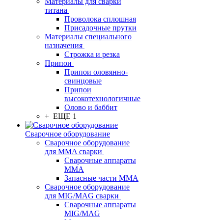
Материалы для сварки
титана
Проволока сплошная
Присадочные прутки
Материалы специального
назначения
Строжка и резка
Припои
Припои оловянно-
свинцовые
Припои
высокотехнологичные
Олово и баббит
+ ЕЩЕ 1
Сварочное оборудование
Сварочное оборудование
для MMA сварки
Сварочные аппараты
MMA
Запасные части MMA
Сварочное оборудование
для MIG/MAG сварки
Сварочные аппараты
MIG/MAG