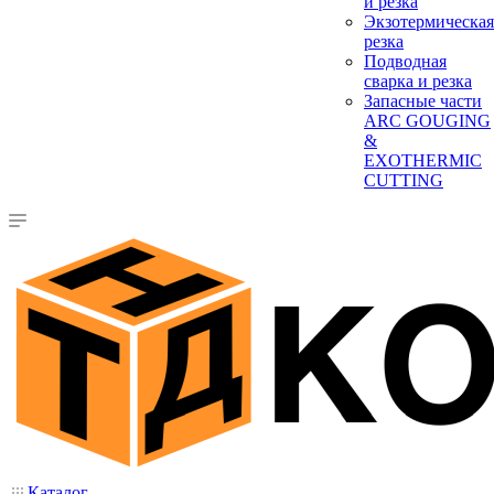
и резка
Экзотермическая
резка
Подводная
сварка и резка
Запасные части
ARC GOUGING
&
EXOTHERMIC
CUTTING
Каталог