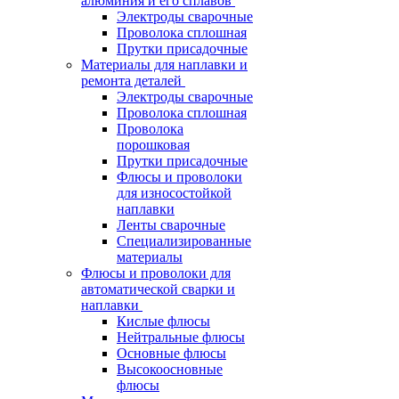
алюминия и его сплавов
Электроды сварочные
Проволока сплошная
Прутки присадочные
Материалы для наплавки и
ремонта деталей
Электроды сварочные
Проволока сплошная
Проволока
порошковая
Прутки присадочные
Флюсы и проволоки
для износостойкой
наплавки
Ленты сварочные
Специализированные
материалы
Флюсы и проволоки для
автоматической сварки и
наплавки
Кислые флюсы
Нейтральные флюсы
Основные флюсы
Высокоосновные
флюсы