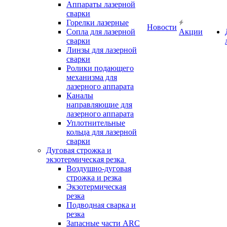
Аппараты лазерной
сварки
Горелки лазерные
Новости
Сопла для лазерной
Акции
сварки
Линзы для лазерной
сварки
Ролики подающего
механизма для
лазерного аппарата
Каналы
направляющие для
лазерного аппарата
Уплотнительные
кольца для лазерной
сварки
Дуговая строжка и
экзотермическая резка
Воздушно-дуговая
строжка и резка
Экзотермическая
резка
Подводная сварка и
резка
Запасные части ARC