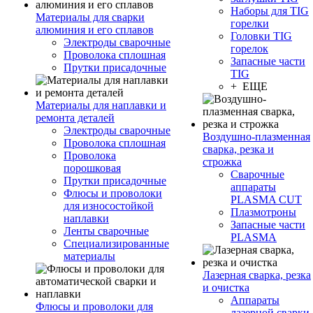
Наборы для TIG
Материалы для сварки
горелки
алюминия и его сплавов
Головки TIG
Электроды сварочные
горелок
Проволока сплошная
Запасные части
Прутки присадочные
TIG
+ ЕЩЕ
Материалы для наплавки и
ремонта деталей
Электроды сварочные
Воздушно-плазменная
Проволока сплошная
сварка, резка и
Проволока
строжка
порошковая
Сварочные
Прутки присадочные
аппараты
Флюсы и проволоки
PLASMA CUT
для износостойкой
Плазмотроны
наплавки
Запасные части
Ленты сварочные
PLASMA
Специализированные
материалы
Лазерная сварка, резка
и очистка
Аппараты
Флюсы и проволоки для
лазерной сварки