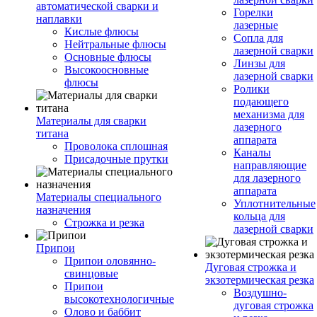
автоматической сварки и
Горелки
наплавки
лазерные
Кислые флюсы
Сопла для
Нейтральные флюсы
лазерной сварки
Основные флюсы
Линзы для
Высокоосновные
лазерной сварки
флюсы
Ролики
подающего
механизма для
Материалы для сварки
лазерного
титана
аппарата
Проволока сплошная
Каналы
Присадочные прутки
направляющие
для лазерного
аппарата
Материалы специального
Уплотнительные
назначения
кольца для
Строжка и резка
лазерной сварки
Припои
Припои оловянно-
Дуговая строжка и
свинцовые
экзотермическая резка
Припои
Воздушно-
высокотехнологичные
дуговая строжка
Олово и баббит