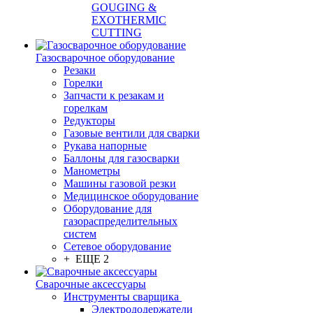
GOUGING &
EXOTHERMIC
CUTTING
Газосварочное оборудование
Резаки
Горелки
Запчасти к резакам и
горелкам
Редукторы
Газовые вентили для сварки
Рукава напорные
Баллоны для газосварки
Манометры
Машины газовой резки
Медицинское оборудование
Оборудование для
газораспределительных
систем
Сетевое оборудование
+ ЕЩЕ 2
Сварочные аксессуары
Инструменты сварщика
Электрододержатели