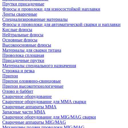
Прутки присадочные
Флюсы и проволоки для износостойкой наплавки
Ленты сварочные
Специализированные материалы
Флюсы и проволоки для автоматической сварки и наплавки
Кислые флюсы
Нейтральные флюсы
Основные флюсы
Высокоосновные флюсы
Материалы для сварки титана
Проволока сплошная
Присадочные прутки
Материалы специального назначения
Строжка и резка
Припои
Припои оловянно-свинцовые
Припои высокотехнологичные
Олово и баббит
Сварочное оборудование
Сварочное оборудование для MMA сварки
Сварочные аппараты MMA
Запасные части MMA
Сварочное оборудование для MIG/MAG сварки
Сварочные аппараты MIG/MAG
Механизмы подачи проволоки MIG/MAG