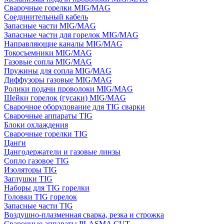
Сварочные горелки MIG/MAG
Соединительный кабель
Запасные части MIG/MAG
Запасные части для горелок MIG/MAG
Направляющие каналы MIG/MAG
Токосъемники MIG/MAG
Газовые сопла MIG/MAG
Пружины для сопла MIG/MAG
Диффузоры газовые MIG/MAG
Ролики подачи проволоки MIG/MAG
Шейки горелок (гусаки) MIG/MAG
Сварочное оборудование для TIG сварки
Сварочные аппараты TIG
Блоки охлаждения
Сварочные горелки TIG
Цанги
Цангодержатели и газовые линзы
Сопло газовое TIG
Изоляторы TIG
Заглушки TIG
Наборы для TIG горелки
Головки TIG горелок
Запасные части TIG
Воздушно-плазменная сварка, резка и строжка
Сварочные аппараты PLASMA CUT