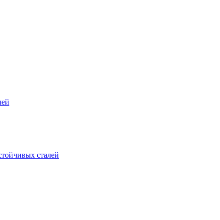
лей
стойчивых сталей