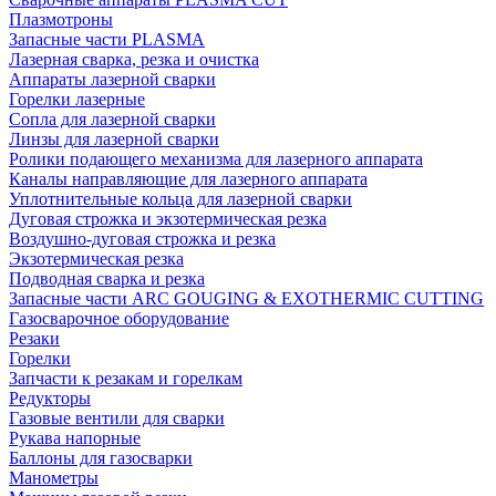
Плазмотроны
Запасные части PLASMA
Лазерная сварка, резка и очистка
Аппараты лазерной сварки
Горелки лазерные
Сопла для лазерной сварки
Линзы для лазерной сварки
Ролики подающего механизма для лазерного аппарата
Каналы направляющие для лазерного аппарата
Уплотнительные кольца для лазерной сварки
Дуговая строжка и экзотермическая резка
Воздушно-дуговая строжка и резка
Экзотермическая резка
Подводная сварка и резка
Запасные части ARC GOUGING & EXOTHERMIC CUTTING
Газосварочное оборудование
Резаки
Горелки
Запчасти к резакам и горелкам
Редукторы
Газовые вентили для сварки
Рукава напорные
Баллоны для газосварки
Манометры