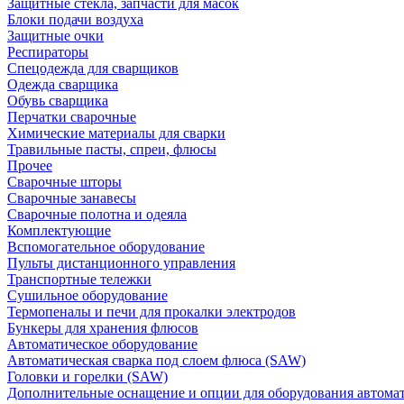
Защитные стекла, запчасти для масок
Блоки подачи воздуха
Защитные очки
Респираторы
Спецодежда для сварщиков
Одежда сварщика
Обувь сварщика
Перчатки сварочные
Химические материалы для сварки
Травильные пасты, спреи, флюсы
Прочее
Сварочные шторы
Сварочные занавесы
Сварочные полотна и одеяла
Комплектующие
Вспомогательное оборудование
Пульты дистанционного управления
Транспортные тележки
Сушильное оборудование
Термопеналы и печи для прокалки электродов
Бункеры для хранения флюсов
Автоматическое оборудование
Автоматическая сварка под слоем флюса (SAW)
Головки и горелки (SAW)
Дополнительные оснащение и опции для оборудования автома