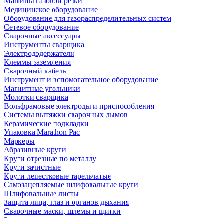
Машины газовой резки
Медицинское оборудование
Оборудование для газораспределительных систем
Сетевое оборудование
Сварочные аксессуары
Инструменты сварщика
Электрододержатели
Клеммы заземления
Сварочный кабель
Инструмент и вспомогательное оборудование
Магнитные угольники
Молотки сварщика
Вольфрамовые электроды и приспособления
Системы вытяжки сварочных дымов
Керамические подкладки
Упаковка Marathon Pac
Маркеры
Абразивные круги
Круги отрезные по металлу
Круги зачистные
Круги лепестковые тарельчатые
Самозацепляемые шлифовальные круги
Шлифовальные листы
Защита лица, глаз и органов дыхания
Сварочные маски, шлемы и щитки