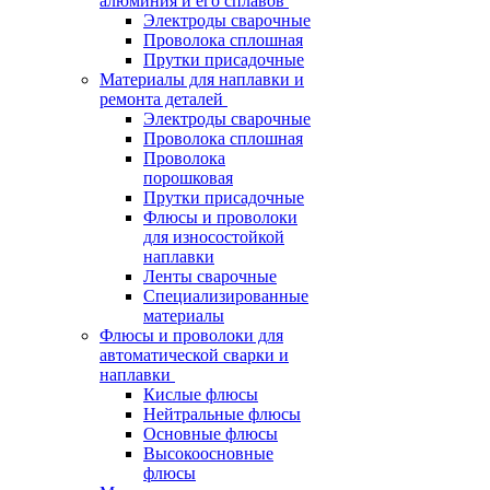
алюминия и его сплавов
Электроды сварочные
Проволока сплошная
Прутки присадочные
Материалы для наплавки и
ремонта деталей
Электроды сварочные
Проволока сплошная
Проволока
порошковая
Прутки присадочные
Флюсы и проволоки
для износостойкой
наплавки
Ленты сварочные
Специализированные
материалы
Флюсы и проволоки для
автоматической сварки и
наплавки
Кислые флюсы
Нейтральные флюсы
Основные флюсы
Высокоосновные
флюсы