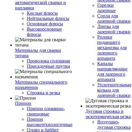
автоматической сварки и
Горелки
наплавки
лазерные
Кислые флюсы
Сопла для
Нейтральные флюсы
лазерной сварки
Основные флюсы
Линзы для
Высокоосновные
лазерной сварки
флюсы
Ролики
подающего
механизма для
Материалы для сварки
лазерного
титана
аппарата
Проволока сплошная
Каналы
Присадочные прутки
направляющие
для лазерного
аппарата
Материалы специального
Уплотнительные
назначения
кольца для
Строжка и резка
лазерной сварки
Припои
Припои оловянно-
Дуговая строжка и
свинцовые
экзотермическая резка
Припои
Воздушно-
высокотехнологичные
дуговая строжка
Олово и баббит