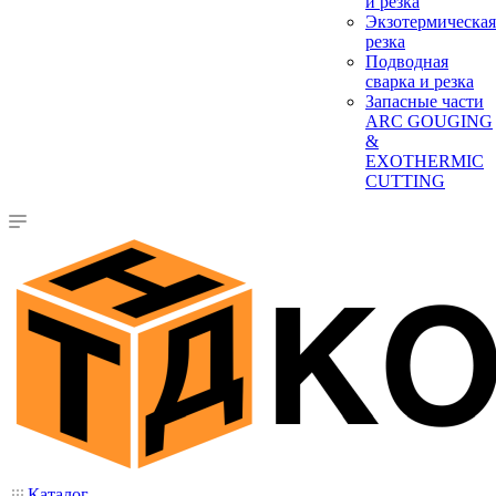
и резка
Экзотермическая
резка
Подводная
сварка и резка
Запасные части
ARC GOUGING
&
EXOTHERMIC
CUTTING
Каталог