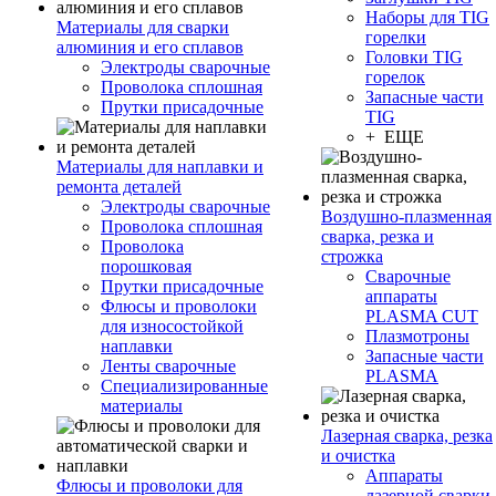
Наборы для TIG
Материалы для сварки
горелки
алюминия и его сплавов
Головки TIG
Электроды сварочные
горелок
Проволока сплошная
Запасные части
Прутки присадочные
TIG
+ ЕЩЕ
Материалы для наплавки и
ремонта деталей
Электроды сварочные
Воздушно-плазменная
Проволока сплошная
сварка, резка и
Проволока
строжка
порошковая
Сварочные
Прутки присадочные
аппараты
Флюсы и проволоки
PLASMA CUT
для износостойкой
Плазмотроны
наплавки
Запасные части
Ленты сварочные
PLASMA
Специализированные
материалы
Лазерная сварка, резка
и очистка
Аппараты
Флюсы и проволоки для
лазерной сварки