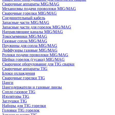
Сварочные аппараты MIG/MAG
Механизмы подачи проволоки MIG/MAG
Сварочные горелки MIG/MAG
Соединительный кабель
Запасные части MIG/MAG
Запасные части для горелок MIG/MAG
Направляющие каналы MIG/MAG
Токосъемники MIG/MAG
Газовые сопла MIG/MAG
Пружины для сопла MIG/MAG
Диффузоры газовые MIG/MAG
Ролики подачи проволоки MIG/MAG
Шейки горелок (гусаки) MIG/MAG
Сварочное оборудование для TIG сварки
Сварочные аппараты TIG
Блоки охлаждения
Сварочные горелки TIG
Цанги
Цангодержатели и газовые линзы
Сопло газовое TIG
Изоляторы TIG
Заглушки TIG
Наборы для TIG горелки
Головки TIG горелок
Запасные части TIG