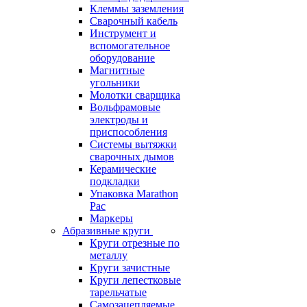
Клеммы заземления
Сварочный кабель
Инструмент и
вспомогательное
оборудование
Магнитные
угольники
Молотки сварщика
Вольфрамовые
электроды и
приспособления
Системы вытяжки
сварочных дымов
Керамические
подкладки
Упаковка Marathon
Pac
Маркеры
Абразивные круги
Круги отрезные по
металлу
Круги зачистные
Круги лепестковые
тарельчатые
Самозацепляемые