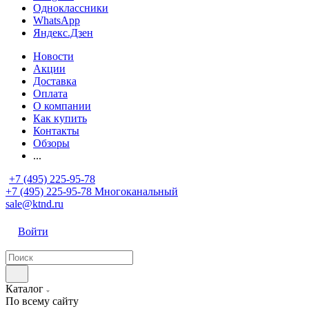
Одноклассники
WhatsApp
Яндекс.Дзен
Новости
Акции
Доставка
Оплата
О компании
Как купить
Контакты
Обзоры
...
+7 (495) 225-95-78
+7 (495) 225-95-78
Многоканальный
sale@ktnd.ru
Войти
Каталог
По всему сайту