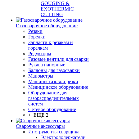
GOUGING &
EXOTHERMIC
CUTTING
Газосварочное оборудование
Резаки
Горелки
Запчасти к резакам и
горелкам
Редукторы
Газовые вентили для сварки
Рукава напорные
Баллоны для газосварки
Манометры
Машины газовой резки
Медицинское оборудование
Оборудование для
газораспределительных
систем
Сетевое оборудование
+ ЕЩЕ 2
Сварочные аксессуары
Инструменты сварщика
Электрододержатели