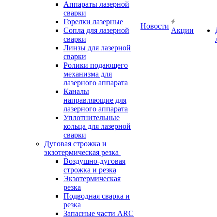
Аппараты лазерной
сварки
Горелки лазерные
Новости
Сопла для лазерной
Акции
сварки
Линзы для лазерной
сварки
Ролики подающего
механизма для
лазерного аппарата
Каналы
направляющие для
лазерного аппарата
Уплотнительные
кольца для лазерной
сварки
Дуговая строжка и
экзотермическая резка
Воздушно-дуговая
строжка и резка
Экзотермическая
резка
Подводная сварка и
резка
Запасные части ARC