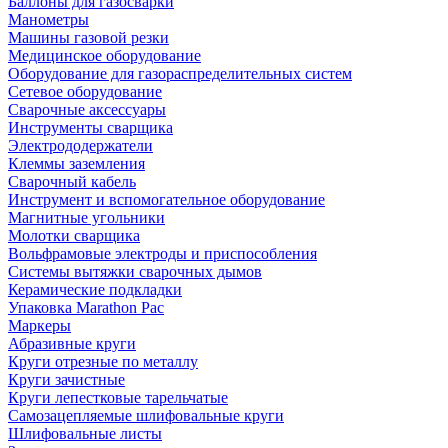
Баллоны для газосварки
Манометры
Машины газовой резки
Медицинское оборудование
Оборудование для газораспределительных систем
Сетевое оборудование
Сварочные аксессуары
Инструменты сварщика
Электрододержатели
Клеммы заземления
Сварочный кабель
Инструмент и вспомогательное оборудование
Магнитные угольники
Молотки сварщика
Вольфрамовые электроды и приспособления
Системы вытяжки сварочных дымов
Керамические подкладки
Упаковка Marathon Pac
Маркеры
Абразивные круги
Круги отрезные по металлу
Круги зачистные
Круги лепестковые тарельчатые
Самозацепляемые шлифовальные круги
Шлифовальные листы