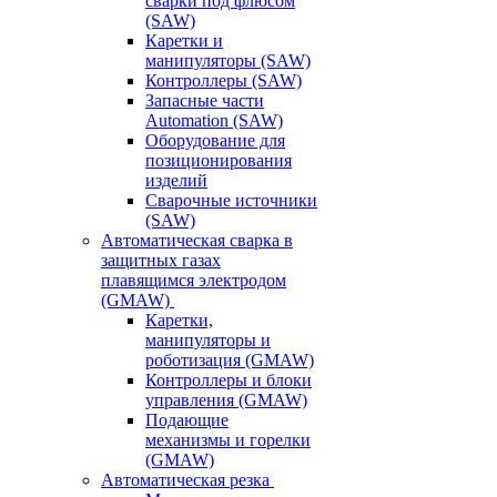
сварки под флюсом
(SAW)
Каретки и
манипуляторы (SAW)
Контроллеры (SAW)
Запасные части
Automation (SAW)
Оборудование для
позиционирования
изделий
Сварочные источники
(SAW)
Автоматическая сварка в
защитных газах
плавящимся электродом
(GMAW)
Каретки,
манипуляторы и
роботизация (GMAW)
Контроллеры и блоки
управления (GMAW)
Подающие
механизмы и горелки
(GMAW)
Автоматическая резка