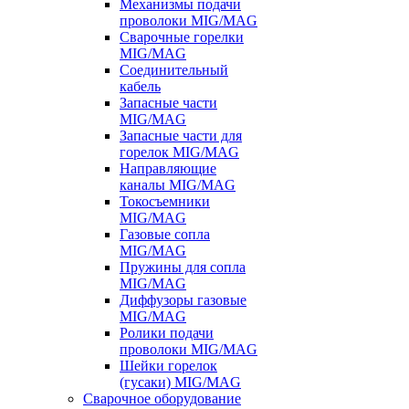
Механизмы подачи
проволоки MIG/MAG
Сварочные горелки
MIG/MAG
Соединительный
кабель
Запасные части
MIG/MAG
Запасные части для
горелок MIG/MAG
Направляющие
каналы MIG/MAG
Токосъемники
MIG/MAG
Газовые сопла
MIG/MAG
Пружины для сопла
MIG/MAG
Диффузоры газовые
MIG/MAG
Ролики подачи
проволоки MIG/MAG
Шейки горелок
(гусаки) MIG/MAG
Сварочное оборудование