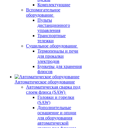
Комплектующие
Вспомогательное
оборудование
Пульты
дистанционного
управления
Транспортные
тележки
Сушильное оборудование
Термопеналы и печи
для прокалки
электродов
Бункеры для хранения
флюсов
Автоматическое оборудование
Автоматическая сварка под
слоем флюса (SAW)
Головки и горелки
(SAW)
Дополнительные
оснащение и опции
для оборудования
автоматической