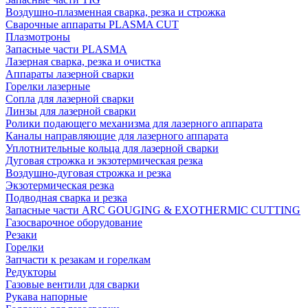
Воздушно-плазменная сварка, резка и строжка
Сварочные аппараты PLASMA CUT
Плазмотроны
Запасные части PLASMA
Лазерная сварка, резка и очистка
Аппараты лазерной сварки
Горелки лазерные
Сопла для лазерной сварки
Линзы для лазерной сварки
Ролики подающего механизма для лазерного аппарата
Каналы направляющие для лазерного аппарата
Уплотнительные кольца для лазерной сварки
Дуговая строжка и экзотермическая резка
Воздушно-дуговая строжка и резка
Экзотермическая резка
Подводная сварка и резка
Запасные части ARC GOUGING & EXOTHERMIC CUTTING
Газосварочное оборудование
Резаки
Горелки
Запчасти к резакам и горелкам
Редукторы
Газовые вентили для сварки
Рукава напорные