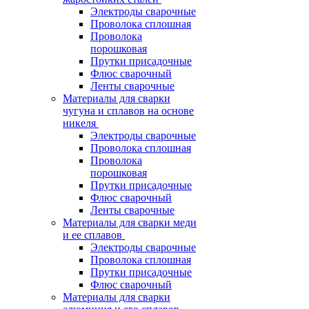
Электроды сварочные
Проволока сплошная
Проволока
порошковая
Прутки присадочные
Флюс сварочный
Ленты сварочные
Материалы для сварки
чугуна и сплавов на основе
никеля
Электроды сварочные
Проволока сплошная
Проволока
порошковая
Прутки присадочные
Флюс сварочный
Ленты сварочные
Материалы для сварки меди
и ее сплавов
Электроды сварочные
Проволока сплошная
Прутки присадочные
Флюс сварочный
Материалы для сварки