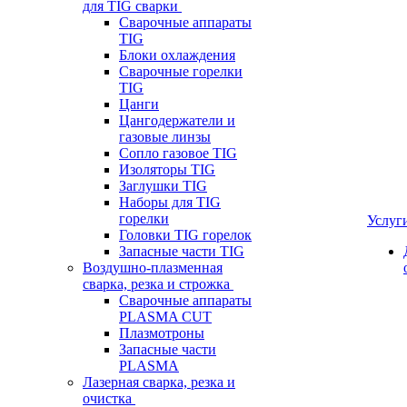
для TIG сварки
Сварочные аппараты
TIG
Блоки охлаждения
Сварочные горелки
TIG
Цанги
Цангодержатели и
газовые линзы
Сопло газовое TIG
Изоляторы TIG
Заглушки TIG
Наборы для TIG
горелки
Услуг
Головки TIG горелок
Запасные части TIG
Воздушно-плазменная
сварка, резка и строжка
Сварочные аппараты
PLASMA CUT
Плазмотроны
Запасные части
PLASMA
Лазерная сварка, резка и
очистка