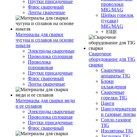
Прутки присадочные
проволоки
Флюс сварочный
MIG/MAG
Ленты сварочные
Шейки горелок
(гусаки)
MIG/MAG
+ ЕЩЕ
Материалы для сварки
чугуна и сплавов на основе
никеля
Электроды сварочные
Сварочное
Проволока сплошная
оборудование для TIG
Проволока
сварки
порошковая
Сварочные
Прутки присадочные
аппараты TIG
Флюс сварочный
Блоки
Ленты сварочные
охлаждения
Сварочные
горелки TIG
Материалы для сварки меди
Цанги
и ее сплавов
Цангодержатели
Электроды сварочные
и газовые линзы
Проволока сплошная
Сопло газовое
Прутки присадочные
TIG
Флюс сварочный
Изоляторы TIG
Заглушки TIG