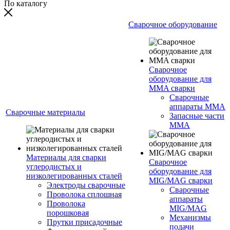
По каталогу
Сварочное оборудование
Сварочное
оборудование для
MMA сварки
Сварочные
аппараты MMA
Сварочные материалы
Запасные части
MMA
Материалы для сварки
Сварочное
углеродистых и
оборудование для
низколегированных сталей
MIG/MAG сварки
Электроды сварочные
Сварочные
Проволока сплошная
аппараты
Проволока
MIG/MAG
порошковая
Механизмы
Прутки присадочные
подачи