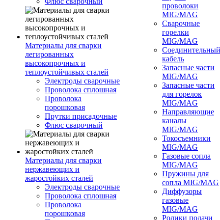
Флюс сварочный
проволоки
MIG/MAG
Сварочные
горелки
MIG/MAG
Материалы для сварки
Соединительны
легированных
кабель
высокопрочных и
Запасные части
теплоустойчивых сталей
MIG/MAG
Электроды сварочные
Запасные части
Проволока сплошная
для горелок
Проволока
MIG/MAG
порошковая
Направляющие
Прутки присадочные
каналы
Флюс сварочный
MIG/MAG
Токосъемники
MIG/MAG
Газовые сопла
Материалы для сварки
MIG/MAG
нержавеющих и
Пружины для
жаростойких сталей
сопла MIG/MAG
Электроды сварочные
Диффузоры
Проволока сплошная
газовые
Проволока
MIG/MAG
порошковая
Ролики подачи