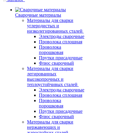
Сварочные материалы
Материалы для сварки
углеродистых и
низколегированных сталей
Электроды сварочные
Проволока сплошная
Проволока
порошковая
Прутки присадочные
Флюс сварочный
Материалы для сварки
легированных
высокопрочных и
теплоустойчивых сталей
Электроды сварочные
Проволока сплошная
Проволока
порошковая
Прутки присадочные
Флюс сварочный
Материалы для сварки
нержавеющих и
жаростойких сталей