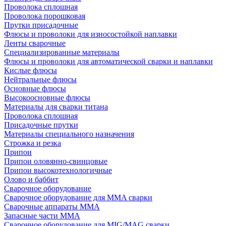
Проволока сплошная
Проволока порошковая
Прутки присадочные
Флюсы и проволоки для износостойкой наплавки
Ленты сварочные
Специализированные материалы
Флюсы и проволоки для автоматической сварки и наплавки
Кислые флюсы
Нейтральные флюсы
Основные флюсы
Высокоосновные флюсы
Материалы для сварки титана
Проволока сплошная
Присадочные прутки
Материалы специального назначения
Строжка и резка
Припои
Припои оловянно-свинцовые
Припои высокотехнологичные
Олово и баббит
Сварочное оборудование
Сварочное оборудование для MMA сварки
Сварочные аппараты MMA
Запасные части MMA
Сварочное оборудование для MIG/MAG сварки