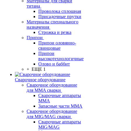
Материалы для сварки
титана
Проволока сплошная
Присадочные прутки
Материалы специального
назначения
Строжка и резка
Припои
Припои оловянно-
свинцовые
Припои
высокотехнологичные
Олово и баббит
+ ЕЩЕ 1
Сварочное оборудование
Сварочное оборудование
для MMA сварки
Сварочные аппараты
MMA
Запасные части MMA
Сварочное оборудование
для MIG/MAG сварки
Сварочные аппараты
MIG/MAG