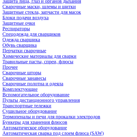
Защита лица, глаз и органов дыхания
Сварочные маски, шлемы и щитки
Защитные стекла, запчасти для масок
Блоки подачи воздуха
Защитные очки
Респираторы
Спецодежда для сварщиков
Одежда сварщика
Обувь сварщика
Перчатки сварочные
Химические материалы для сварки
Травильные пасты, спреи, флюсы
Прочее
Сварочные шторы
Сварочные занавесы
Сварочные полотна и одеяла
Комплектующие
Вспомогательное оборудование
Пульты дистанционного управления
Транспортные тележки
Сушильное оборудование
Термопеналы и печи для прокалки электродов
Бункеры для хранения флюсов
Автоматическое оборудование
Автоматическая сварка под слоем флюса (SAW)