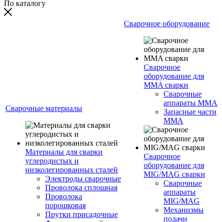
По каталогу
Сварочное оборудование
Сварочное
оборудование для
MMA сварки
Сварочные
аппараты MMA
Сварочные материалы
Запасные части
MMA
Материалы для сварки
Сварочное
углеродистых и
оборудование для
низколегированных сталей
MIG/MAG сварки
Электроды сварочные
Сварочные
Проволока сплошная
аппараты
Проволока
MIG/MAG
порошковая
Механизмы
Прутки присадочные
подачи