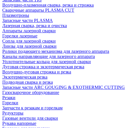
Воздушно-плазменная сварка, резка и строжка
Сварочные аппараты PLASMA CUT
Плазмотроны
Запасные части PLASMA
Лазерная сварка, резка и очистка
Аппараты лазерной сварки
Горелки лазерные
Сопла для лазерной сварки
Линзы для лазерной сварки
Ролики подающего механизма для лазерного аппарата
Каналы направляющие для лазерного аппарата
Уплотнительные кольца для лазерной сварки
Дуговая строжка и экзотермическая резка
Воздушно-дуговая строжка и резка
Экзотермическая резка
Подводная сварка и резка
Запасные части ARC GOUGING & EXOTHERMIC CUTTING
Газосварочное оборудование
Резаки
Горелки
Запчасти к резакам и горелкам
Редукторы
Газовые вентили для сварки
Рукава напорные