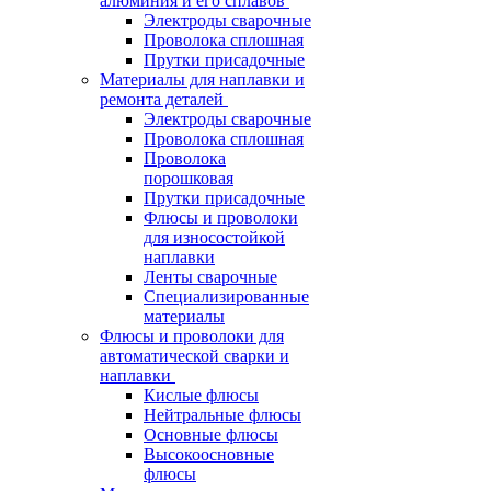
алюминия и его сплавов
Электроды сварочные
Проволока сплошная
Прутки присадочные
Материалы для наплавки и
ремонта деталей
Электроды сварочные
Проволока сплошная
Проволока
порошковая
Прутки присадочные
Флюсы и проволоки
для износостойкой
наплавки
Ленты сварочные
Специализированные
материалы
Флюсы и проволоки для
автоматической сварки и
наплавки
Кислые флюсы
Нейтральные флюсы
Основные флюсы
Высокоосновные
флюсы