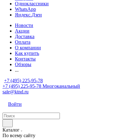
Одноклассники
WhatsApp
Яндекс.Дзен
Новости
Акции
Доставка
Оплата
О компании
Как купить
Контакты
Обзоры
...
+7 (495) 225-95-78
+7 (495) 225-95-78
Многоканальный
sale@ktnd.ru
Войти
Каталог
По всему сайту