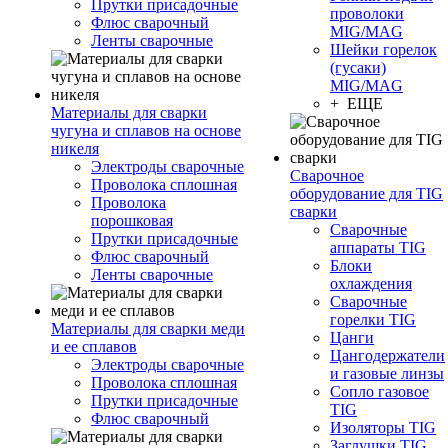
Прутки присадочные
проволоки
Флюс сварочный
MIG/MAG
Ленты сварочные
Шейки горелок
(гусаки)
MIG/MAG
+ ЕЩЕ
Материалы для сварки
чугуна и сплавов на основе
никеля
Электроды сварочные
Сварочное
Проволока сплошная
оборудование для TIG
Проволока
сварки
порошковая
Сварочные
Прутки присадочные
аппараты TIG
Флюс сварочный
Блоки
Ленты сварочные
охлаждения
Сварочные
горелки TIG
Материалы для сварки меди
Цанги
и ее сплавов
Цангодержатели
Электроды сварочные
и газовые линзы
Проволока сплошная
Сопло газовое
Прутки присадочные
TIG
Флюс сварочный
Изоляторы TIG
Заглушки TIG