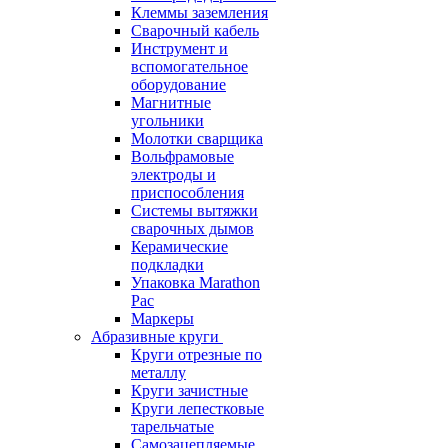
Клеммы заземления
Сварочный кабель
Инструмент и
вспомогательное
оборудование
Магнитные
угольники
Молотки сварщика
Вольфрамовые
электроды и
приспособления
Системы вытяжки
сварочных дымов
Керамические
подкладки
Упаковка Marathon
Pac
Маркеры
Абразивные круги
Круги отрезные по
металлу
Круги зачистные
Круги лепестковые
тарельчатые
Самозацепляемые