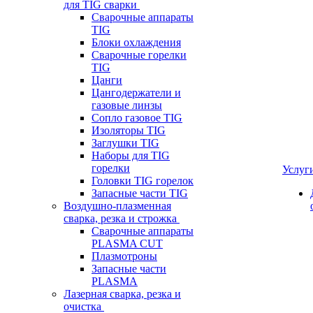
для TIG сварки
Сварочные аппараты
TIG
Блоки охлаждения
Сварочные горелки
TIG
Цанги
Цангодержатели и
газовые линзы
Сопло газовое TIG
Изоляторы TIG
Заглушки TIG
Наборы для TIG
горелки
Услуг
Головки TIG горелок
Запасные части TIG
Воздушно-плазменная
сварка, резка и строжка
Сварочные аппараты
PLASMA CUT
Плазмотроны
Запасные части
PLASMA
Лазерная сварка, резка и
очистка