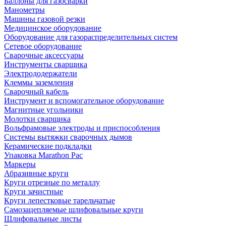
Баллоны для газосварки
Манометры
Машины газовой резки
Медицинское оборудование
Оборудование для газораспределительных систем
Сетевое оборудование
Сварочные аксессуары
Инструменты сварщика
Электрододержатели
Клеммы заземления
Сварочный кабель
Инструмент и вспомогательное оборудование
Магнитные угольники
Молотки сварщика
Вольфрамовые электроды и приспособления
Системы вытяжки сварочных дымов
Керамические подкладки
Упаковка Marathon Pac
Маркеры
Абразивные круги
Круги отрезные по металлу
Круги зачистные
Круги лепестковые тарельчатые
Самозацепляемые шлифовальные круги
Шлифовальные листы