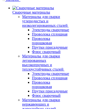
Сварочные материалы
Материалы для сварки
углеродистых и
низколегированных сталей
Электроды сварочные
Проволока сплошная
Проволока
порошковая
Прутки присадочные
Флюс сварочный
Материалы для сварки
легированных
высокопрочных и
теплоустойчивых сталей
Электроды сварочные
Проволока сплошная
Проволока
порошковая
Прутки присадочные
Флюс сварочный
Материалы для сварки
нержавеющих и
жаростойких сталей