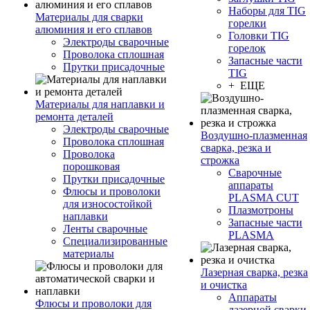
Наборы для TIG
Материалы для сварки
горелки
алюминия и его сплавов
Головки TIG
Электроды сварочные
горелок
Проволока сплошная
Запасные части
Прутки присадочные
TIG
+ ЕЩЕ
Материалы для наплавки и
ремонта деталей
Электроды сварочные
Воздушно-плазменная
Проволока сплошная
сварка, резка и
Проволока
строжка
порошковая
Сварочные
Прутки присадочные
аппараты
Флюсы и проволоки
PLASMA CUT
для износостойкой
Плазмотроны
наплавки
Запасные части
Ленты сварочные
PLASMA
Специализированные
материалы
Лазерная сварка, резка
и очистка
Аппараты
Флюсы и проволоки для
лазерной сварки