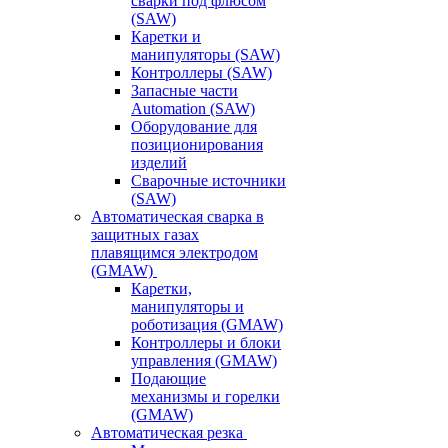
сварки под флюсом
(SAW)
Каретки и
манипуляторы (SAW)
Контроллеры (SAW)
Запасные части
Automation (SAW)
Оборудование для
позиционирования
изделий
Сварочные источники
(SAW)
Автоматическая сварка в
защитных газах
плавящимся электродом
(GMAW)
Каретки,
манипуляторы и
роботизация (GMAW)
Контроллеры и блоки
управления (GMAW)
Подающие
механизмы и горелки
(GMAW)
Автоматическая резка