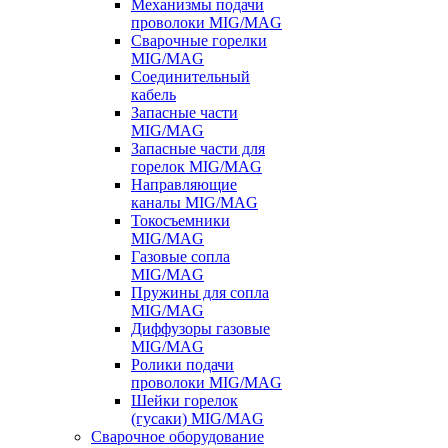
Механизмы подачи
проволоки MIG/MAG
Сварочные горелки
MIG/MAG
Соединительный
кабель
Запасные части
MIG/MAG
Запасные части для
горелок MIG/MAG
Направляющие
каналы MIG/MAG
Токосъемники
MIG/MAG
Газовые сопла
MIG/MAG
Пружины для сопла
MIG/MAG
Диффузоры газовые
MIG/MAG
Ролики подачи
проволоки MIG/MAG
Шейки горелок
(гусаки) MIG/MAG
Сварочное оборудование