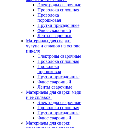
Электроды сварочные
Проволока сплошная
Проволока
порошковая
Прутки присадочные
Флюс сварочный
Ленты сварочные
Материалы для сварки
чугуна и сплавов на основе
никеля
Электроды сварочные
Проволока сплошная
Проволока
порошковая
Прутки присадочные
Флюс сварочный
Ленты сварочные
Материалы для сварки меди
и ее сплавов
Электроды сварочные
Проволока сплошная
Прутки присадочные
Флюс сварочный
Материалы для сварки