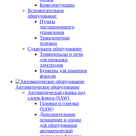
Комплектующие
Вспомогательное
оборудование
Пульты
дистанционного
управления
Транспортные
тележки
Сушильное оборудование
Термопеналы и печи
для прокалки
электродов
Бункеры для хранения
флюсов
Автоматическое оборудование
Автоматическая сварка под
слоем флюса (SAW)
Головки и горелки
(SAW)
Дополнительные
оснащение и опции
для оборудования
автоматической