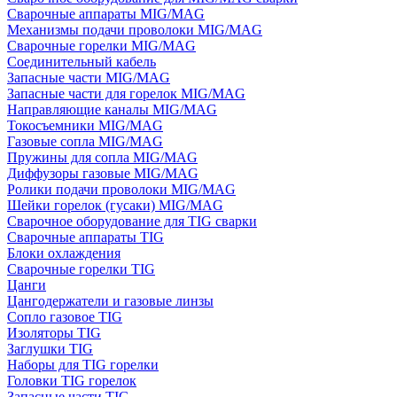
Сварочные аппараты MIG/MAG
Механизмы подачи проволоки MIG/MAG
Сварочные горелки MIG/MAG
Соединительный кабель
Запасные части MIG/MAG
Запасные части для горелок MIG/MAG
Направляющие каналы MIG/MAG
Токосъемники MIG/MAG
Газовые сопла MIG/MAG
Пружины для сопла MIG/MAG
Диффузоры газовые MIG/MAG
Ролики подачи проволоки MIG/MAG
Шейки горелок (гусаки) MIG/MAG
Сварочное оборудование для TIG сварки
Сварочные аппараты TIG
Блоки охлаждения
Сварочные горелки TIG
Цанги
Цангодержатели и газовые линзы
Сопло газовое TIG
Изоляторы TIG
Заглушки TIG
Наборы для TIG горелки
Головки TIG горелок
Запасные части TIG