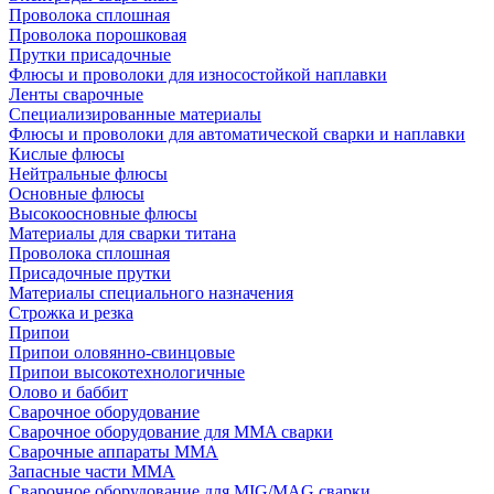
Проволока сплошная
Проволока порошковая
Прутки присадочные
Флюсы и проволоки для износостойкой наплавки
Ленты сварочные
Специализированные материалы
Флюсы и проволоки для автоматической сварки и наплавки
Кислые флюсы
Нейтральные флюсы
Основные флюсы
Высокоосновные флюсы
Материалы для сварки титана
Проволока сплошная
Присадочные прутки
Материалы специального назначения
Строжка и резка
Припои
Припои оловянно-свинцовые
Припои высокотехнологичные
Олово и баббит
Сварочное оборудование
Сварочное оборудование для MMA сварки
Сварочные аппараты MMA
Запасные части MMA
Сварочное оборудование для MIG/MAG сварки