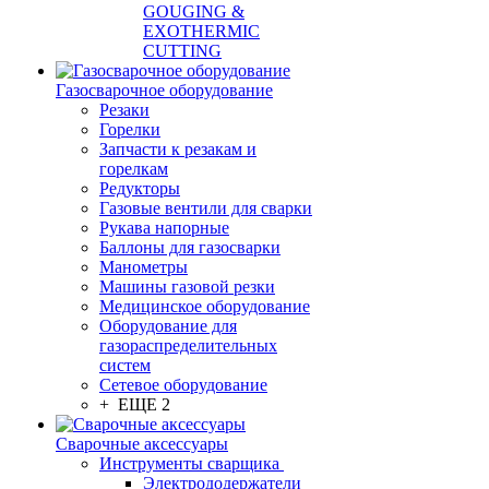
GOUGING &
EXOTHERMIC
CUTTING
Газосварочное оборудование
Резаки
Горелки
Запчасти к резакам и
горелкам
Редукторы
Газовые вентили для сварки
Рукава напорные
Баллоны для газосварки
Манометры
Машины газовой резки
Медицинское оборудование
Оборудование для
газораспределительных
систем
Сетевое оборудование
+ ЕЩЕ 2
Сварочные аксессуары
Инструменты сварщика
Электрододержатели