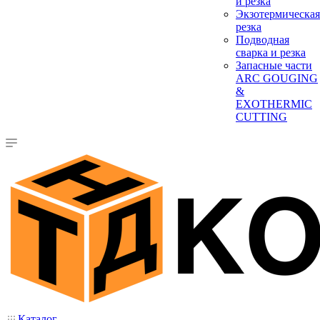
и резка
Экзотермическая
резка
Подводная
сварка и резка
Запасные части
ARC GOUGING
&
EXOTHERMIC
CUTTING
Каталог