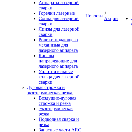
Аппараты лазерной
сварки
Горелки лазерные
Новости
Сопла для лазерной
Акции
сварки
Линзы для лазерной
сварки
Ролики подающего
механизма для
лазерного аппарата
Каналы
направляющие для
лазерного аппарата
Уплотнительные
кольца для лазерной
сварки
Дуговая строжка и
экзотермическая резка
Воздушно-дуговая
строжка и резка
Экзотермическая
резка
Подводная сварка и
резка
Запасные части ARC