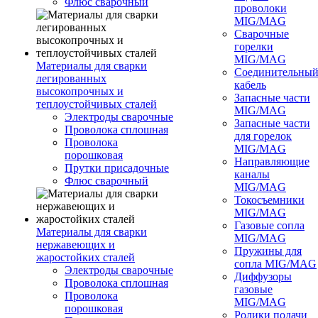
Флюс сварочный
проволоки
MIG/MAG
Сварочные
горелки
MIG/MAG
Материалы для сварки
Соединительны
легированных
кабель
высокопрочных и
Запасные части
теплоустойчивых сталей
MIG/MAG
Электроды сварочные
Запасные части
Проволока сплошная
для горелок
Проволока
MIG/MAG
порошковая
Направляющие
Прутки присадочные
каналы
Флюс сварочный
MIG/MAG
Токосъемники
MIG/MAG
Газовые сопла
Материалы для сварки
MIG/MAG
нержавеющих и
Пружины для
жаростойких сталей
сопла MIG/MAG
Электроды сварочные
Диффузоры
Проволока сплошная
газовые
Проволока
MIG/MAG
порошковая
Ролики подачи