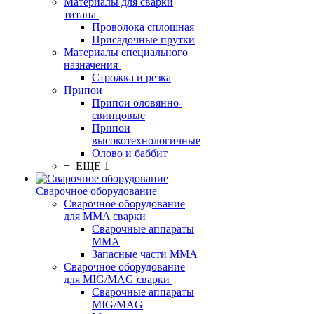
Материалы для сварки
титана
Проволока сплошная
Присадочные прутки
Материалы специального
назначения
Строжка и резка
Припои
Припои оловянно-
свинцовые
Припои
высокотехнологичные
Олово и баббит
+ ЕЩЕ 1
Сварочное оборудование
Сварочное оборудование
для MMA сварки
Сварочные аппараты
MMA
Запасные части MMA
Сварочное оборудование
для MIG/MAG сварки
Сварочные аппараты
MIG/MAG