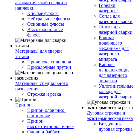
автоматической сварки и
Горелки
наплавки
лазерные
Кислые флюсы
Сопла для
Нейтральные флюсы
лазерной сварки
Основные флюсы
Линзы для
Высокоосновные
лазерной сварки
флюсы
Ролики
подающего
механизма для
Материалы для сварки
лазерного
титана
аппарата
Проволока сплошная
Каналы
Присадочные прутки
направляющие
для лазерного
аппарата
Материалы специального
Уплотнительные
назначения
кольца для
Строжка и резка
лазерной сварки
Припои
Припои оловянно-
Дуговая строжка и
свинцовые
экзотермическая резка
Припои
Воздушно-
высокотехнологичные
дуговая строжка
Олово и баббит