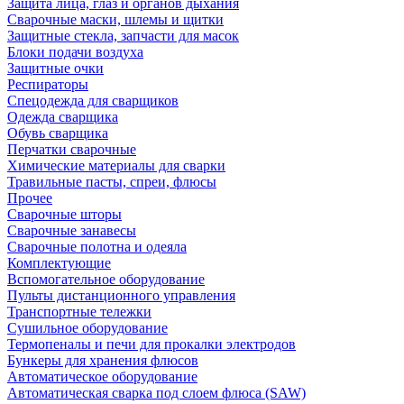
Защита лица, глаз и органов дыхания
Сварочные маски, шлемы и щитки
Защитные стекла, запчасти для масок
Блоки подачи воздуха
Защитные очки
Респираторы
Спецодежда для сварщиков
Одежда сварщика
Обувь сварщика
Перчатки сварочные
Химические материалы для сварки
Травильные пасты, спреи, флюсы
Прочее
Сварочные шторы
Сварочные занавесы
Сварочные полотна и одеяла
Комплектующие
Вспомогательное оборудование
Пульты дистанционного управления
Транспортные тележки
Сушильное оборудование
Термопеналы и печи для прокалки электродов
Бункеры для хранения флюсов
Автоматическое оборудование
Автоматическая сварка под слоем флюса (SAW)