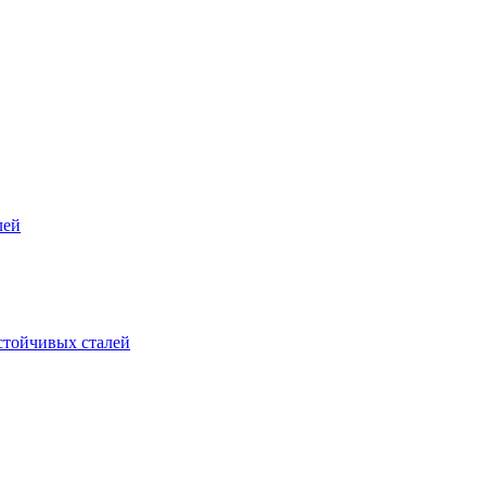
лей
стойчивых сталей