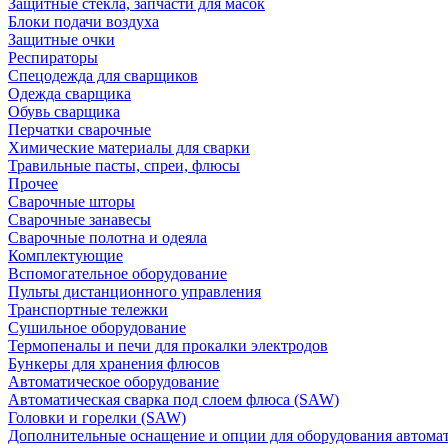
Защитные стекла, запчасти для масок
Блоки подачи воздуха
Защитные очки
Респираторы
Спецодежда для сварщиков
Одежда сварщика
Обувь сварщика
Перчатки сварочные
Химические материалы для сварки
Травильные пасты, спреи, флюсы
Прочее
Сварочные шторы
Сварочные занавесы
Сварочные полотна и одеяла
Комплектующие
Вспомогательное оборудование
Пульты дистанционного управления
Транспортные тележки
Сушильное оборудование
Термопеналы и печи для прокалки электродов
Бункеры для хранения флюсов
Автоматическое оборудование
Автоматическая сварка под слоем флюса (SAW)
Головки и горелки (SAW)
Дополнительные оснащение и опции для оборудования автома