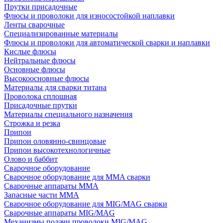
Прутки присадочные
Флюсы и проволоки для износостойкой наплавки
Ленты сварочные
Специализированные материалы
Флюсы и проволоки для автоматической сварки и наплавки
Кислые флюсы
Нейтральные флюсы
Основные флюсы
Высокоосновные флюсы
Материалы для сварки титана
Проволока сплошная
Присадочные прутки
Материалы специального назначения
Строжка и резка
Припои
Припои оловянно-свинцовые
Припои высокотехнологичные
Олово и баббит
Сварочное оборудование
Сварочное оборудование для MMA сварки
Сварочные аппараты MMA
Запасные части MMA
Сварочное оборудование для MIG/MAG сварки
Сварочные аппараты MIG/MAG
Механизмы подачи проволоки MIG/MAG