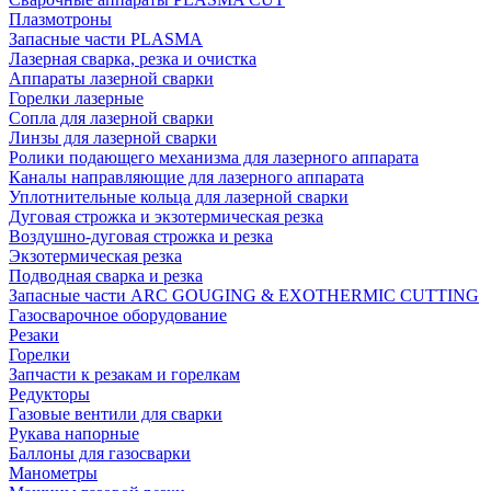
Плазмотроны
Запасные части PLASMA
Лазерная сварка, резка и очистка
Аппараты лазерной сварки
Горелки лазерные
Сопла для лазерной сварки
Линзы для лазерной сварки
Ролики подающего механизма для лазерного аппарата
Каналы направляющие для лазерного аппарата
Уплотнительные кольца для лазерной сварки
Дуговая строжка и экзотермическая резка
Воздушно-дуговая строжка и резка
Экзотермическая резка
Подводная сварка и резка
Запасные части ARC GOUGING & EXOTHERMIC CUTTING
Газосварочное оборудование
Резаки
Горелки
Запчасти к резакам и горелкам
Редукторы
Газовые вентили для сварки
Рукава напорные
Баллоны для газосварки
Манометры