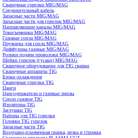
Сварочные горелки MIG/MAG
Соединительный кабель
Запасные части MIG/MAG
Запасные части для горелок MIG/MAG
Направляющие каналы MIG/MAG
Токосъемники MIG/MAG
Газовые сопла MIG/MAG
Пружины для сопла MIG/MAG
Диффузоры газовые MIG/MAG
Ролики подачи проволоки MIG/MAG
Шейки горелок (гусаки) MIG/MAG
Сварочное оборудование для TIG сварки
Сварочные аппараты TIG
Блоки охлаждения
Сварочные горелки TIG
Цанги
Цангодержатели и газовые линзы
Сопло газовое TIG
Изоляторы TIG
Заглушки TIG
Наборы для TIG горелки
Головки TIG горелок
Запасные части TIG
Воздушно-плазменная сварка, резка и строжка
Сварочные аппараты PLASMA CUT