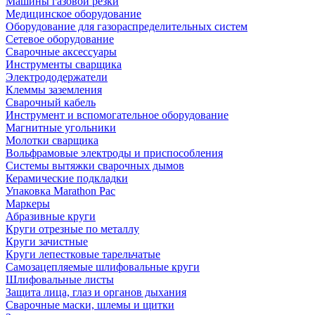
Машины газовой резки
Медицинское оборудование
Оборудование для газораспределительных систем
Сетевое оборудование
Сварочные аксессуары
Инструменты сварщика
Электрододержатели
Клеммы заземления
Сварочный кабель
Инструмент и вспомогательное оборудование
Магнитные угольники
Молотки сварщика
Вольфрамовые электроды и приспособления
Системы вытяжки сварочных дымов
Керамические подкладки
Упаковка Marathon Pac
Маркеры
Абразивные круги
Круги отрезные по металлу
Круги зачистные
Круги лепестковые тарельчатые
Самозацепляемые шлифовальные круги
Шлифовальные листы
Защита лица, глаз и органов дыхания
Сварочные маски, шлемы и щитки