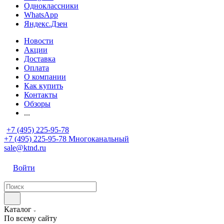
Одноклассники
WhatsApp
Яндекс.Дзен
Новости
Акции
Доставка
Оплата
О компании
Как купить
Контакты
Обзоры
...
+7 (495) 225-95-78
+7 (495) 225-95-78
Многоканальный
sale@ktnd.ru
Войти
Каталог
По всему сайту