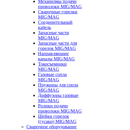
Механизмы подачи
проволоки MIG/MAG
Сварочные горелки
MIG/MAG
Соединительный
кабель
Запасные части
MIG/MAG
Запасные части для
горелок MIG/MAG
Направляющие
каналы MIG/MAG
Токосъемники
MIG/MAG
Газовые сопла
MIG/MAG
Пружины для сопла
MIG/MAG
Диффузоры газовые
MIG/MAG
Ролики подачи
проволоки MIG/MAG
Шейки горелок
(гусаки) MIG/MAG
Сварочное оборудование