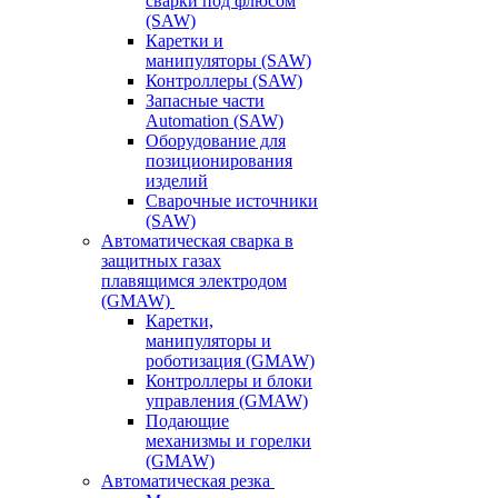
сварки под флюсом
(SAW)
Каретки и
манипуляторы (SAW)
Контроллеры (SAW)
Запасные части
Automation (SAW)
Оборудование для
позиционирования
изделий
Сварочные источники
(SAW)
Автоматическая сварка в
защитных газах
плавящимся электродом
(GMAW)
Каретки,
манипуляторы и
роботизация (GMAW)
Контроллеры и блоки
управления (GMAW)
Подающие
механизмы и горелки
(GMAW)
Автоматическая резка