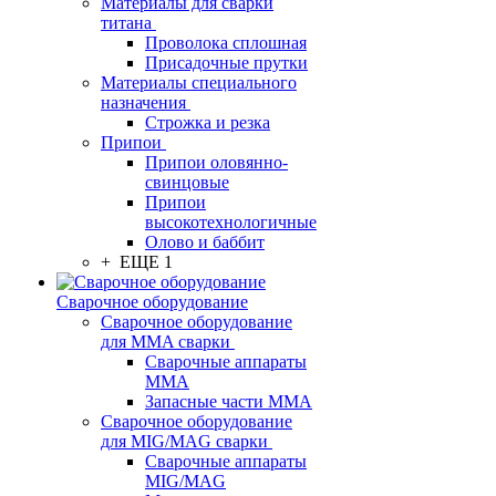
Материалы для сварки
титана
Проволока сплошная
Присадочные прутки
Материалы специального
назначения
Строжка и резка
Припои
Припои оловянно-
свинцовые
Припои
высокотехнологичные
Олово и баббит
+ ЕЩЕ 1
Сварочное оборудование
Сварочное оборудование
для MMA сварки
Сварочные аппараты
MMA
Запасные части MMA
Сварочное оборудование
для MIG/MAG сварки
Сварочные аппараты
MIG/MAG