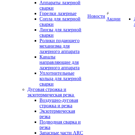
Аппараты лазерной
сварки
Горелки лазерные
Новости
Сопла для лазерной
Акции
сварки
Линзы для лазерной
сварки
Ролики подающего
механизма для
лазерного аппарата
Каналы
направляющие для
лазерного аппарата
Уплотнительные
кольца для лазерной
сварки
Дуговая строжка и
экзотермическая резка
Воздушно-дуговая
строжка и резка
Экзотермическая
резка
Подводная сварка и
резка
Запасные части ARC