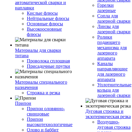
автоматической сварки и
Горелки
наплавки
лазерные
Кислые флюсы
Сопла для
Нейтральные флюсы
лазерной сварки
Основные флюсы
Линзы для
Высокоосновные
лазерной сварки
флюсы
Ролики
подающего
механизма для
Материалы для сварки
лазерного
титана
аппарата
Проволока сплошная
Каналы
Присадочные прутки
направляющие
для лазерного
аппарата
Материалы специального
Уплотнительные
назначения
кольца для
Строжка и резка
лазерной сварки
Припои
Припои оловянно-
Дуговая строжка и
свинцовые
экзотермическая резка
Припои
Воздушно-
высокотехнологичные
дуговая строжка
Олово и баббит