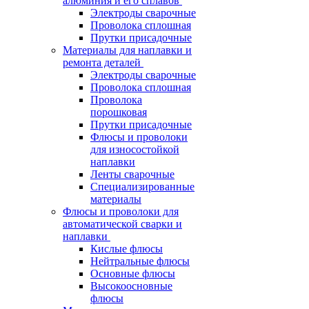
алюминия и его сплавов
Электроды сварочные
Проволока сплошная
Прутки присадочные
Материалы для наплавки и
ремонта деталей
Электроды сварочные
Проволока сплошная
Проволока
порошковая
Прутки присадочные
Флюсы и проволоки
для износостойкой
наплавки
Ленты сварочные
Специализированные
материалы
Флюсы и проволоки для
автоматической сварки и
наплавки
Кислые флюсы
Нейтральные флюсы
Основные флюсы
Высокоосновные
флюсы