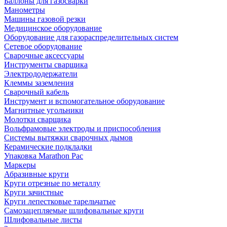
Баллоны для газосварки
Манометры
Машины газовой резки
Медицинское оборудование
Оборудование для газораспределительных систем
Сетевое оборудование
Сварочные аксессуары
Инструменты сварщика
Электрододержатели
Клеммы заземления
Сварочный кабель
Инструмент и вспомогательное оборудование
Магнитные угольники
Молотки сварщика
Вольфрамовые электроды и приспособления
Системы вытяжки сварочных дымов
Керамические подкладки
Упаковка Marathon Pac
Маркеры
Абразивные круги
Круги отрезные по металлу
Круги зачистные
Круги лепестковые тарельчатые
Самозацепляемые шлифовальные круги
Шлифовальные листы