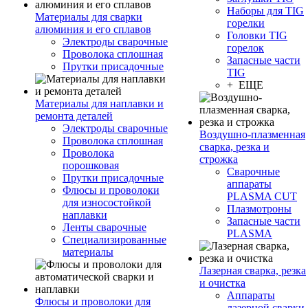
Наборы для TIG
Материалы для сварки
горелки
алюминия и его сплавов
Головки TIG
Электроды сварочные
горелок
Проволока сплошная
Запасные части
Прутки присадочные
TIG
+ ЕЩЕ
Материалы для наплавки и
ремонта деталей
Электроды сварочные
Воздушно-плазменная
Проволока сплошная
сварка, резка и
Проволока
строжка
порошковая
Сварочные
Прутки присадочные
аппараты
Флюсы и проволоки
PLASMA CUT
для износостойкой
Плазмотроны
наплавки
Запасные части
Ленты сварочные
PLASMA
Специализированные
материалы
Лазерная сварка, резка
и очистка
Аппараты
Флюсы и проволоки для
лазерной сварки