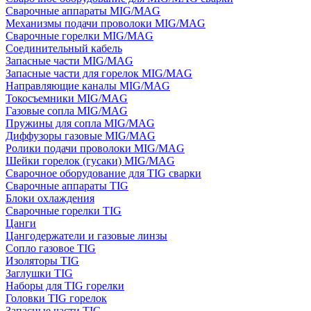
Сварочные аппараты MIG/MAG
Механизмы подачи проволоки MIG/MAG
Сварочные горелки MIG/MAG
Соединительный кабель
Запасные части MIG/MAG
Запасные части для горелок MIG/MAG
Направляющие каналы MIG/MAG
Токосъемники MIG/MAG
Газовые сопла MIG/MAG
Пружины для сопла MIG/MAG
Диффузоры газовые MIG/MAG
Ролики подачи проволоки MIG/MAG
Шейки горелок (гусаки) MIG/MAG
Сварочное оборудование для TIG сварки
Сварочные аппараты TIG
Блоки охлаждения
Сварочные горелки TIG
Цанги
Цангодержатели и газовые линзы
Сопло газовое TIG
Изоляторы TIG
Заглушки TIG
Наборы для TIG горелки
Головки TIG горелок
Запасные части TIG