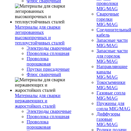
Флюс сварочный
проволоки
MIG/MAG
Сварочные
горелки
MIG/MAG
Материалы для сварки
Соединительны
легированных
кабель
высокопрочных и
Запасные части
теплоустойчивых сталей
MIG/MAG
Электроды сварочные
Запасные части
Проволока сплошная
для горелок
Проволока
MIG/MAG
порошковая
Направляющие
Прутки присадочные
каналы
Флюс сварочный
MIG/MAG
Токосъемники
MIG/MAG
Газовые сопла
Материалы для сварки
MIG/MAG
нержавеющих и
Пружины для
жаростойких сталей
сопла MIG/MAG
Электроды сварочные
Диффузоры
Проволока сплошная
газовые
Проволока
MIG/MAG
порошковая
Ролики подачи