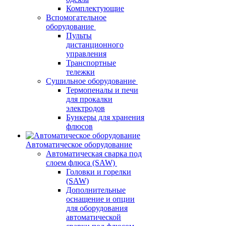
Комплектующие
Вспомогательное
оборудование
Пульты
дистанционного
управления
Транспортные
тележки
Сушильное оборудование
Термопеналы и печи
для прокалки
электродов
Бункеры для хранения
флюсов
Автоматическое оборудование
Автоматическая сварка под
слоем флюса (SAW)
Головки и горелки
(SAW)
Дополнительные
оснащение и опции
для оборудования
автоматической