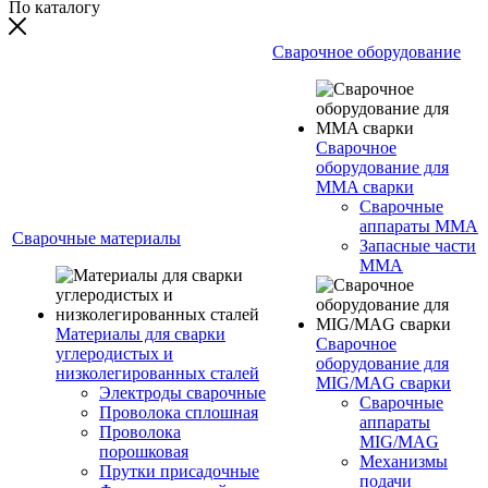
По каталогу
Сварочное оборудование
Сварочное
оборудование для
MMA сварки
Сварочные
аппараты MMA
Сварочные материалы
Запасные части
MMA
Материалы для сварки
Сварочное
углеродистых и
оборудование для
низколегированных сталей
MIG/MAG сварки
Электроды сварочные
Сварочные
Проволока сплошная
аппараты
Проволока
MIG/MAG
порошковая
Механизмы
Прутки присадочные
подачи