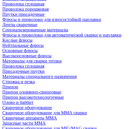
Проволока сплошная
Проволока порошковая
Прутки присадочные
Флюсы и проволоки для износостойкой наплавки
Ленты сварочные
Специализированные материалы
Флюсы и проволоки для автоматической сварки и наплавки
Кислые флюсы
Нейтральные флюсы
Основные флюсы
Высокоосновные флюсы
Материалы для сварки титана
Проволока сплошная
Присадочные прутки
Материалы специального назначения
Строжка и резка
Припои
Припои оловянно-свинцовые
Припои высокотехнологичные
Олово и баббит
Сварочное оборудование
Сварочное оборудование для MMA сварки
Сварочные аппараты MMA
Запасные части MMA
Сварочное оборудование для MIG/MAG сварки