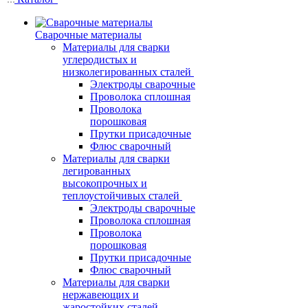
Сварочные материалы
Материалы для сварки
углеродистых и
низколегированных сталей
Электроды сварочные
Проволока сплошная
Проволока
порошковая
Прутки присадочные
Флюс сварочный
Материалы для сварки
легированных
высокопрочных и
теплоустойчивых сталей
Электроды сварочные
Проволока сплошная
Проволока
порошковая
Прутки присадочные
Флюс сварочный
Материалы для сварки
нержавеющих и
жаростойких сталей