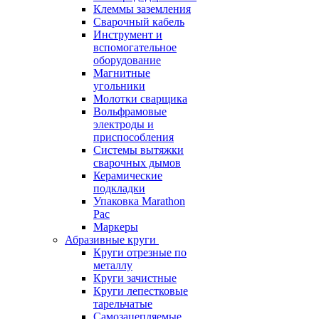
Клеммы заземления
Сварочный кабель
Инструмент и
вспомогательное
оборудование
Магнитные
угольники
Молотки сварщика
Вольфрамовые
электроды и
приспособления
Системы вытяжки
сварочных дымов
Керамические
подкладки
Упаковка Marathon
Pac
Маркеры
Абразивные круги
Круги отрезные по
металлу
Круги зачистные
Круги лепестковые
тарельчатые
Самозацепляемые