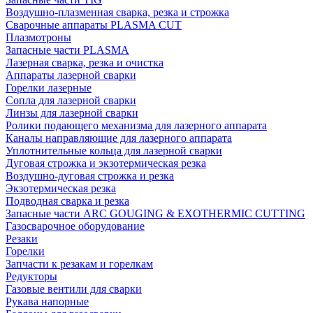
Воздушно-плазменная сварка, резка и строжка
Сварочные аппараты PLASMA CUT
Плазмотроны
Запасные части PLASMA
Лазерная сварка, резка и очистка
Аппараты лазерной сварки
Горелки лазерные
Сопла для лазерной сварки
Линзы для лазерной сварки
Ролики подающего механизма для лазерного аппарата
Каналы направляющие для лазерного аппарата
Уплотнительные кольца для лазерной сварки
Дуговая строжка и экзотермическая резка
Воздушно-дуговая строжка и резка
Экзотермическая резка
Подводная сварка и резка
Запасные части ARC GOUGING & EXOTHERMIC CUTTING
Газосварочное оборудование
Резаки
Горелки
Запчасти к резакам и горелкам
Редукторы
Газовые вентили для сварки
Рукава напорные