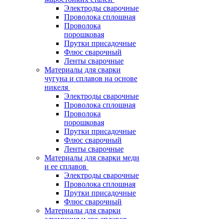
Электроды сварочные
Проволока сплошная
Проволока
порошковая
Прутки присадочные
Флюс сварочный
Ленты сварочные
Материалы для сварки
чугуна и сплавов на основе
никеля
Электроды сварочные
Проволока сплошная
Проволока
порошковая
Прутки присадочные
Флюс сварочный
Ленты сварочные
Материалы для сварки меди
и ее сплавов
Электроды сварочные
Проволока сплошная
Прутки присадочные
Флюс сварочный
Материалы для сварки