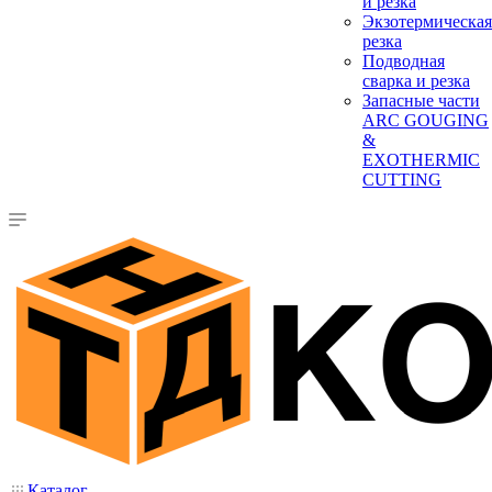
и резка
Экзотермическая
резка
Подводная
сварка и резка
Запасные части
ARC GOUGING
&
EXOTHERMIC
CUTTING
Каталог