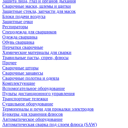
Защита лица, глаз и органов дыхания
Сварочные маски, шлемы и щитки
Защитные стекла, запчасти для масок
Блоки подачи воздуха
Защитные очки
Респираторы
Спецодежда для сварщиков
Одежда сварщика
Обувь сварщика
Перчатки сварочные
Химические материалы для сварки
Травильные пасты, спреи, флюсы
Прочее
Сварочные шторы
Сварочные занавесы
Сварочные полотна и одеяла
Комплектующие
Вспомогательное оборудование
Пульты дистанционного управления
Транспортные тележки
Сушильное оборудование
Термопеналы и печи для прокалки электродов
Бункеры для хранения флюсов
Автоматическое оборудование
Автоматическая сварка под слоем флюса (SAW)