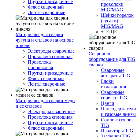
Прутки присадочные
проволоки
Флюс сварочный
MIG/MAG
Ленты сварочные
Шейки горелок
(гусаки)
MIG/MAG
+ ЕЩЕ
Материалы для сварки
чугуна и сплавов на основе
никеля
Электроды сварочные
Сварочное
Проволока сплошная
оборудование для TIG
Проволока
сварки
порошковая
Сварочные
Прутки присадочные
аппараты TIG
Флюс сварочный
Блоки
Ленты сварочные
охлаждения
Сварочные
горелки TIG
Материалы для сварки меди
Цанги
и ее сплавов
Цангодержатели
Электроды сварочные
и газовые линзы
Проволока сплошная
Сопло газовое
Прутки присадочные
TIG
Флюс сварочный
Изоляторы TIG
Заглушки TIG