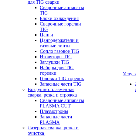
для TIG сварки
Сварочные аппараты
TIG
Блоки охлаждения
Сварочные горелки
TIG
Цанги
Цангодержатели и
газовые линзы
Сопло газовое TIG
Изоляторы TIG
Заглушки TIG
Наборы для TIG
горелки
Услуг
Головки TIG горелок
Запасные части TIG
Воздушно-плазменная
сварка, резка и строжка
Сварочные аппараты
PLASMA CUT
Плазмотроны
Запасные части
PLASMA
Лазерная сварка, резка и
очистка