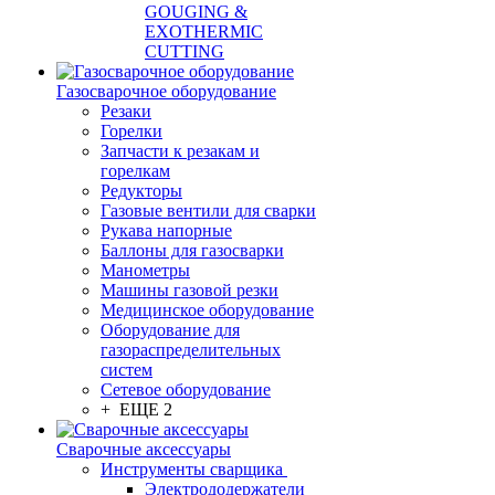
GOUGING &
EXOTHERMIC
CUTTING
Газосварочное оборудование
Резаки
Горелки
Запчасти к резакам и
горелкам
Редукторы
Газовые вентили для сварки
Рукава напорные
Баллоны для газосварки
Манометры
Машины газовой резки
Медицинское оборудование
Оборудование для
газораспределительных
систем
Сетевое оборудование
+ ЕЩЕ 2
Сварочные аксессуары
Инструменты сварщика
Электрододержатели