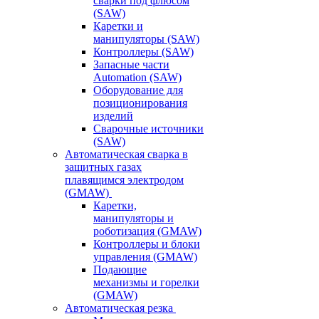
сварки под флюсом
(SAW)
Каретки и
манипуляторы (SAW)
Контроллеры (SAW)
Запасные части
Automation (SAW)
Оборудование для
позиционирования
изделий
Сварочные источники
(SAW)
Автоматическая сварка в
защитных газах
плавящимся электродом
(GMAW)
Каретки,
манипуляторы и
роботизация (GMAW)
Контроллеры и блоки
управления (GMAW)
Подающие
механизмы и горелки
(GMAW)
Автоматическая резка