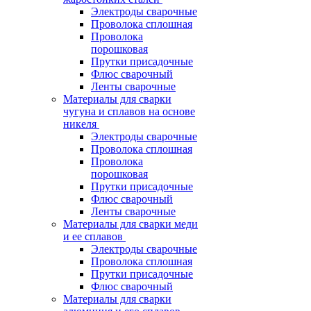
Электроды сварочные
Проволока сплошная
Проволока
порошковая
Прутки присадочные
Флюс сварочный
Ленты сварочные
Материалы для сварки
чугуна и сплавов на основе
никеля
Электроды сварочные
Проволока сплошная
Проволока
порошковая
Прутки присадочные
Флюс сварочный
Ленты сварочные
Материалы для сварки меди
и ее сплавов
Электроды сварочные
Проволока сплошная
Прутки присадочные
Флюс сварочный
Материалы для сварки