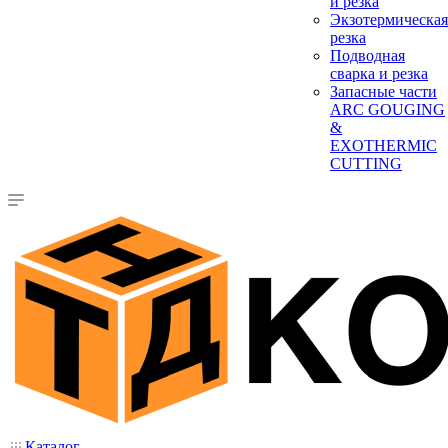
и резка
Экзотермическая
резка
Подводная
сварка и резка
Запасные части
ARC GOUGING
&
EXOTHERMIC
CUTTING
Каталог