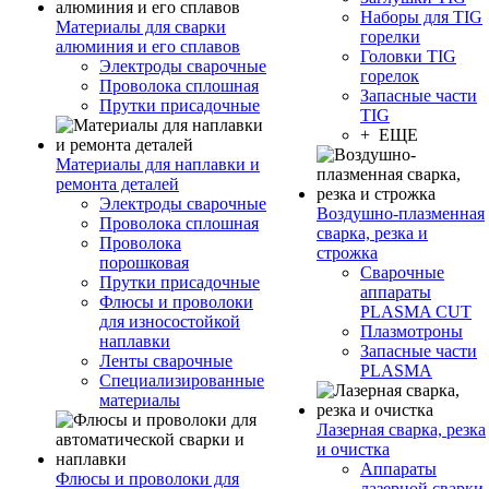
Наборы для TIG
Материалы для сварки
горелки
алюминия и его сплавов
Головки TIG
Электроды сварочные
горелок
Проволока сплошная
Запасные части
Прутки присадочные
TIG
+ ЕЩЕ
Материалы для наплавки и
ремонта деталей
Электроды сварочные
Воздушно-плазменная
Проволока сплошная
сварка, резка и
Проволока
строжка
порошковая
Сварочные
Прутки присадочные
аппараты
Флюсы и проволоки
PLASMA CUT
для износостойкой
Плазмотроны
наплавки
Запасные части
Ленты сварочные
PLASMA
Специализированные
материалы
Лазерная сварка, резка
и очистка
Аппараты
Флюсы и проволоки для
лазерной сварки