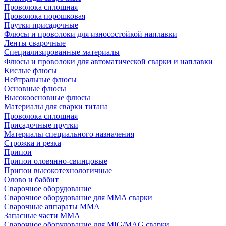
Проволока сплошная
Проволока порошковая
Прутки присадочные
Флюсы и проволоки для износостойкой наплавки
Ленты сварочные
Специализированные материалы
Флюсы и проволоки для автоматической сварки и наплавки
Кислые флюсы
Нейтральные флюсы
Основные флюсы
Высокоосновные флюсы
Материалы для сварки титана
Проволока сплошная
Присадочные прутки
Материалы специального назначения
Строжка и резка
Припои
Припои оловянно-свинцовые
Припои высокотехнологичные
Олово и баббит
Сварочное оборудование
Сварочное оборудование для MMA сварки
Сварочные аппараты MMA
Запасные части MMA
Сварочное оборудование для MIG/MAG сварки