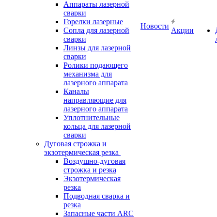
Аппараты лазерной
сварки
Горелки лазерные
Новости
Сопла для лазерной
Акции
сварки
Линзы для лазерной
сварки
Ролики подающего
механизма для
лазерного аппарата
Каналы
направляющие для
лазерного аппарата
Уплотнительные
кольца для лазерной
сварки
Дуговая строжка и
экзотермическая резка
Воздушно-дуговая
строжка и резка
Экзотермическая
резка
Подводная сварка и
резка
Запасные части ARC