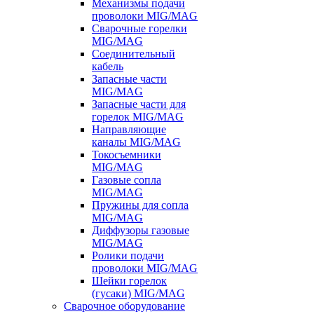
Механизмы подачи
проволоки MIG/MAG
Сварочные горелки
MIG/MAG
Соединительный
кабель
Запасные части
MIG/MAG
Запасные части для
горелок MIG/MAG
Направляющие
каналы MIG/MAG
Токосъемники
MIG/MAG
Газовые сопла
MIG/MAG
Пружины для сопла
MIG/MAG
Диффузоры газовые
MIG/MAG
Ролики подачи
проволоки MIG/MAG
Шейки горелок
(гусаки) MIG/MAG
Сварочное оборудование