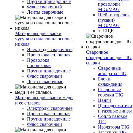
Прутки присадочные
проволоки
Флюс сварочный
MIG/MAG
Ленты сварочные
Шейки горелок
(гусаки)
MIG/MAG
+ ЕЩЕ
Материалы для сварки
чугуна и сплавов на основе
никеля
Электроды сварочные
Сварочное
Проволока сплошная
оборудование для TIG
Проволока
сварки
порошковая
Сварочные
Прутки присадочные
аппараты TIG
Флюс сварочный
Блоки
Ленты сварочные
охлаждения
Сварочные
горелки TIG
Материалы для сварки меди
Цанги
и ее сплавов
Цангодержатели
Электроды сварочные
и газовые линзы
Проволока сплошная
Сопло газовое
Прутки присадочные
TIG
Флюс сварочный
Изоляторы TIG
Заглушки TIG