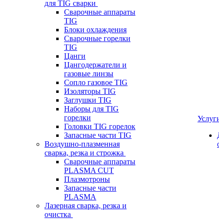
для TIG сварки
Сварочные аппараты
TIG
Блоки охлаждения
Сварочные горелки
TIG
Цанги
Цангодержатели и
газовые линзы
Сопло газовое TIG
Изоляторы TIG
Заглушки TIG
Наборы для TIG
горелки
Услуг
Головки TIG горелок
Запасные части TIG
Воздушно-плазменная
сварка, резка и строжка
Сварочные аппараты
PLASMA CUT
Плазмотроны
Запасные части
PLASMA
Лазерная сварка, резка и
очистка