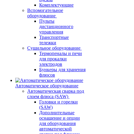
Комплектующие
Вспомогательное
оборудование
Пульты
дистанционного
управления
Транспортные
тележки
Сушильное оборудование
Термопеналы и печи
для прокалки
электродов
Бункеры для хранения
флюсов
Автоматическое оборудование
Автоматическая сварка под
слоем флюса (SAW)
Головки и горелки
(SAW)
Дополнительные
оснащение и опции
для оборудования
автоматической