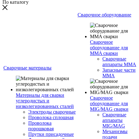
По каталогу
Сварочное оборудование
Сварочное
оборудование для
MMA сварки
Сварочные
аппараты MMA
Сварочные материалы
Запасные части
MMA
Материалы для сварки
Сварочное
углеродистых и
оборудование для
низколегированных сталей
MIG/MAG сварки
Электроды сварочные
Сварочные
Проволока сплошная
аппараты
Проволока
MIG/MAG
порошковая
Механизмы
Прутки присадочные
подачи