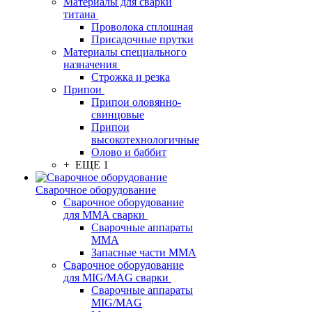
Материалы для сварки
титана
Проволока сплошная
Присадочные прутки
Материалы специального
назначения
Строжка и резка
Припои
Припои оловянно-
свинцовые
Припои
высокотехнологичные
Олово и баббит
+ ЕЩЕ 1
Сварочное оборудование
Сварочное оборудование
для MMA сварки
Сварочные аппараты
MMA
Запасные части MMA
Сварочное оборудование
для MIG/MAG сварки
Сварочные аппараты
MIG/MAG