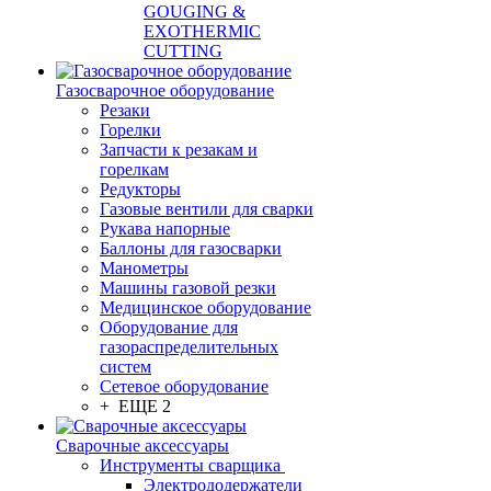
GOUGING &
EXOTHERMIC
CUTTING
Газосварочное оборудование
Резаки
Горелки
Запчасти к резакам и
горелкам
Редукторы
Газовые вентили для сварки
Рукава напорные
Баллоны для газосварки
Манометры
Машины газовой резки
Медицинское оборудование
Оборудование для
газораспределительных
систем
Сетевое оборудование
+ ЕЩЕ 2
Сварочные аксессуары
Инструменты сварщика
Электрододержатели