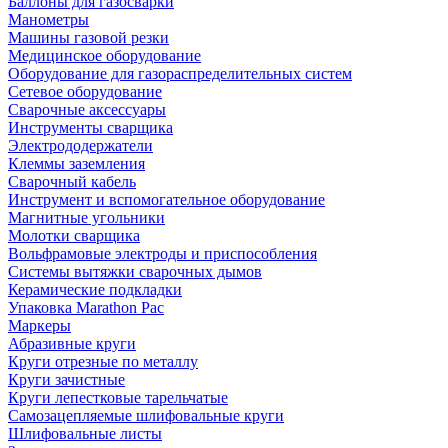
Баллоны для газосварки
Манометры
Машины газовой резки
Медицинское оборудование
Оборудование для газораспределительных систем
Сетевое оборудование
Сварочные аксессуары
Инструменты сварщика
Электрододержатели
Клеммы заземления
Сварочный кабель
Инструмент и вспомогательное оборудование
Магнитные угольники
Молотки сварщика
Вольфрамовые электроды и приспособления
Системы вытяжки сварочных дымов
Керамические подкладки
Упаковка Marathon Pac
Маркеры
Абразивные круги
Круги отрезные по металлу
Круги зачистные
Круги лепестковые тарельчатые
Самозацепляемые шлифовальные круги
Шлифовальные листы