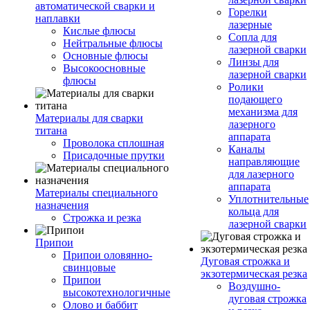
автоматической сварки и
Горелки
наплавки
лазерные
Кислые флюсы
Сопла для
Нейтральные флюсы
лазерной сварки
Основные флюсы
Линзы для
Высокоосновные
лазерной сварки
флюсы
Ролики
подающего
механизма для
Материалы для сварки
лазерного
титана
аппарата
Проволока сплошная
Каналы
Присадочные прутки
направляющие
для лазерного
аппарата
Материалы специального
Уплотнительные
назначения
кольца для
Строжка и резка
лазерной сварки
Припои
Припои оловянно-
Дуговая строжка и
свинцовые
экзотермическая резка
Припои
Воздушно-
высокотехнологичные
дуговая строжка
Олово и баббит