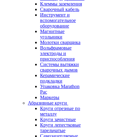
Клеммы заземления
Сварочный кабель
Инструмент и
вспомогательное
оборудование
Магнитные
угольники
Молотки сварщика
Вольфрамовые
электроды и
приспособления
Системы вытяжки
сварочных дымов
Керамические
подкладки
Упаковка Marathon
Pac
Маркеры
Абразивные круги
Круги отрезные по
металлу
Круги зачистные
Круги лепестковые
тарельчатые
Самозацепляемые