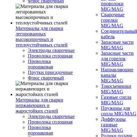
Флюс сварочный
проволоки
MIG/MAG
Сварочные
горелки
MIG/MAG
Материалы для сварки
Соединительны
легированных
кабель
высокопрочных и
Запасные части
теплоустойчивых сталей
MIG/MAG
Электроды сварочные
Запасные части
Проволока сплошная
для горелок
Проволока
MIG/MAG
порошковая
Направляющие
Прутки присадочные
каналы
Флюс сварочный
MIG/MAG
Токосъемники
MIG/MAG
Газовые сопла
Материалы для сварки
MIG/MAG
нержавеющих и
Пружины для
жаростойких сталей
сопла MIG/MAG
Электроды сварочные
Диффузоры
Проволока сплошная
газовые
Проволока
MIG/MAG
порошковая
Ролики подачи