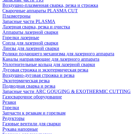
Воздушно-плазменная сварка, резка и строжка
Сварочные аппараты PLASMA CUT
Плазмотроны
Запасные части PLASMA
Лазерная сварка, резка и очистка
Аппараты лазерной сварки
Горелки лазерные
Сопла для лазерной сварки
Линзы для лазерной сварки
Ролики подающего механизма для лазерного аппарата
Каналы направляющие для лазерного аппарата
Уплотнительные кольца для лазерной сварки
Дуговая строжка и экзотермическая резка
Воздушно-дуговая строжка и резка
Экзотермическая резка
Подводная сварка и резка
Запасные части ARC GOUGING & EXOTHERMIC CUTTING
Газосварочное оборудование
Резаки
Горелки
Запчасти к резакам и горелкам
Редукторы
Газовые вентили для сварки
Рукава напорные