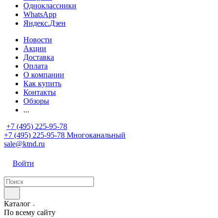
Одноклассники
WhatsApp
Яндекс.Дзен
Новости
Акции
Доставка
Оплата
О компании
Как купить
Контакты
Обзоры
...
+7 (495) 225-95-78
+7 (495) 225-95-78
Многоканальный
sale@ktnd.ru
Войти
Каталог
По всему сайту