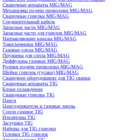
Сварочные аппараты MIG/MAG
Механизмы подачи проволоки MIG/MAG
Сварочные горелки MIG/MAG
Соединительный кабель
Запасные части MIG/MAG
Запасные части для горелок MIG/MAG
Направляющие каналы MIG/MAG
Токосъемники MIG/MAG
Газовые сопла MIG/MAG
Пружины для сопла MIG/MAG
Диффузоры газовые MIG/MAG
Ролики подачи проволоки MIG/MAG
Шейки горелок (гусаки) MIG/MAG
Сварочное оборудование для TIG сварки
Сварочные аппараты TIG
Блоки охлаждения
Сварочные горелки TIG
Цанги
Цангодержатели и газовые линзы
Сопло газовое TIG
Изоляторы TIG
Заглушки TIG
Наборы для TIG горелки
Головки TIG горелок
Запасные части TIG