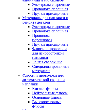
алюминия и его сплавов
Электроды сварочные
Проволока сплошная
Прутки присадочные
Материалы для наплавки и
ремонта деталей
Электроды сварочные
Проволока сплошная
Проволока
порошковая
Прутки присадочные
Флюсы и проволоки
для износостойкой
наплавки
Ленты сварочные
Специализированные
материалы
Флюсы и проволоки для
автоматической сварки и
наплавки
Кислые флюсы
Нейтральные флюсы
Основные флюсы
Высокоосновные
флюсы