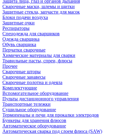
Защита лица, глаз и органов дыхания
Сварочные маски, шлемы и щитки
Защитные стекла, запчасти для масок
Блоки подачи воздуха
Защитные очки
Респираторы
Спецодежда для сварщиков
Одежда сварщика
Обувь сварщика
Перчатки сварочные
Химические материалы для сварки
Травильные пасты, спреи, флюсы
Прочее
Сварочные шторы
Сварочные занавесы
Сварочные полотна и одеяла
Комплектующие
Вспомогательное оборудование
Пульты дистанционного управления
Транспортные тележки
Сушильное оборудование
Термопеналы и печи для прокалки электродов
Бункеры для хранения флюсов
Автоматическое оборудование
Автоматическая сварка под слоем флюса (SAW)