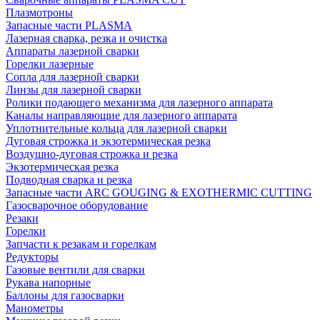
Плазмотроны
Запасные части PLASMA
Лазерная сварка, резка и очистка
Аппараты лазерной сварки
Горелки лазерные
Сопла для лазерной сварки
Линзы для лазерной сварки
Ролики подающего механизма для лазерного аппарата
Каналы направляющие для лазерного аппарата
Уплотнительные кольца для лазерной сварки
Дуговая строжка и экзотермическая резка
Воздушно-дуговая строжка и резка
Экзотермическая резка
Подводная сварка и резка
Запасные части ARC GOUGING & EXOTHERMIC CUTTING
Газосварочное оборудование
Резаки
Горелки
Запчасти к резакам и горелкам
Редукторы
Газовые вентили для сварки
Рукава напорные
Баллоны для газосварки
Манометры