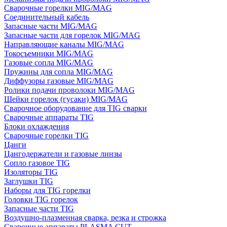
Сварочные горелки MIG/MAG
Соединительный кабель
Запасные части MIG/MAG
Запасные части для горелок MIG/MAG
Направляющие каналы MIG/MAG
Токосъемники MIG/MAG
Газовые сопла MIG/MAG
Пружины для сопла MIG/MAG
Диффузоры газовые MIG/MAG
Ролики подачи проволоки MIG/MAG
Шейки горелок (гусаки) MIG/MAG
Сварочное оборудование для TIG сварки
Сварочные аппараты TIG
Блоки охлаждения
Сварочные горелки TIG
Цанги
Цангодержатели и газовые линзы
Сопло газовое TIG
Изоляторы TIG
Заглушки TIG
Наборы для TIG горелки
Головки TIG горелок
Запасные части TIG
Воздушно-плазменная сварка, резка и строжка
Сварочные аппараты PLASMA CUT