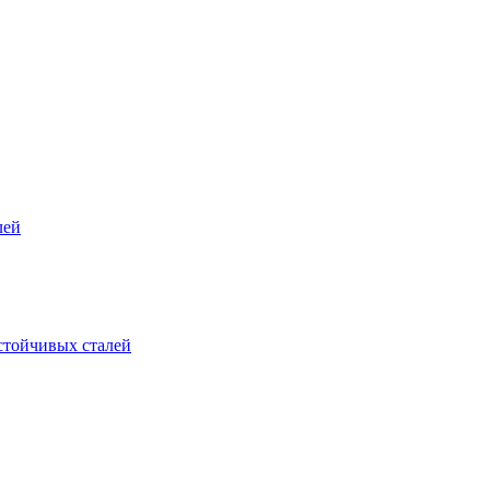
лей
стойчивых сталей