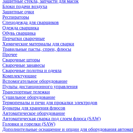
Защитные стекла, запчасти для масок
Блоки подачи воздуха
Защитные очки
Респираторы
Спецодежда для сварщиков
Одежда сварщика
Обувь сварщика
Перчатки сварочные
Химические материалы для сварки
Травильные пасты, спреи, флюсы
Прочее
Сварочные шторы
Сварочные занавесы
Сварочные полотна и одеяла
Комплектующие
Вспомогательное оборудование
Пульты дистанционного управления
Транспортные тележки
Сушильное оборудование
Термопеналы и печи для прокалки электродов
Бункеры для хранения флюсов
Автоматическое оборудование
Автоматическая сварка под слоем флюса (SAW)
Головки и горелки (SAW)
Дополнительные оснащение и опции для оборудования автома