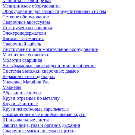
Машины газовой резки
Медицинское оборудование
Оборудование для газораспределительных систем
Сетевое оборудование
Сварочные аксессуары
Инструменты сварщика
Электрододержатели
Клеммы заземления
Сварочный кабель
Инструмент и вспомогательное оборудование
Магнитные угольники
Молотки сварщика
Вольфрамовые электроды и приспособления
Системы вытяжки сварочных дымов
Керамические подкладки
Упаковка Marathon Pac
Маркеры
Абразивные круги
Круги отрезные по металлу
Круги зачистные
Круги лепестковые тарельчатые
Самозацепляемые шлифовальные круги
Шлифовальные листы
Защита лица, глаз и органов дыхания
Сварочные маски, шлемы и щитки