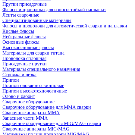
Прутки присадочные
Флюсы и проволоки для износостойкой наплавки
Ленты сварочные
Специализированные материалы
Флюсы и проволоки для автоматической сварки и наплавки
Кислые флюсы
Нейтральные флюсы
Основные флюсы
Высокоосновные флюсы
Материалы для сварки титана
Проволока сплошная
Присадочные прутки
Материалы специального назначения
Строжка и резка
Припои
Припои оловянно-свинцовые
Припои высокотехнологичные
Олово и баббит
Сварочное оборудование
Сварочное оборудование для MMA сварки
Сварочные аппараты MMA
Запасные части MMA
Сварочное оборудование для MIG/MAG сварки
Сварочные аппараты MIG/MAG
Механизмы подачи проволоки MIG/MAG