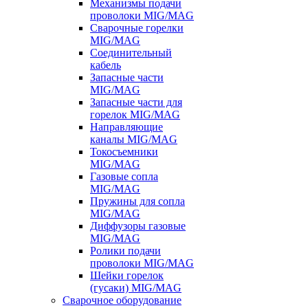
Механизмы подачи
проволоки MIG/MAG
Сварочные горелки
MIG/MAG
Соединительный
кабель
Запасные части
MIG/MAG
Запасные части для
горелок MIG/MAG
Направляющие
каналы MIG/MAG
Токосъемники
MIG/MAG
Газовые сопла
MIG/MAG
Пружины для сопла
MIG/MAG
Диффузоры газовые
MIG/MAG
Ролики подачи
проволоки MIG/MAG
Шейки горелок
(гусаки) MIG/MAG
Сварочное оборудование