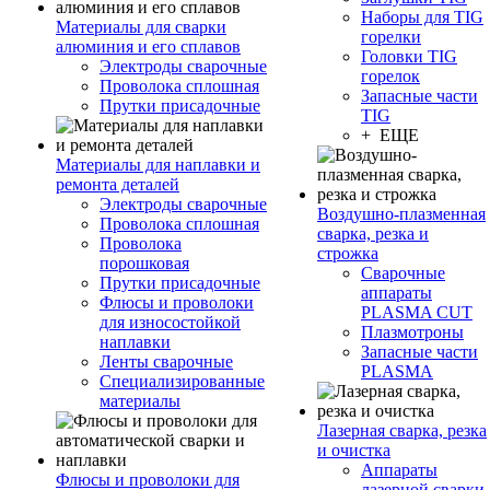
Наборы для TIG
Материалы для сварки
горелки
алюминия и его сплавов
Головки TIG
Электроды сварочные
горелок
Проволока сплошная
Запасные части
Прутки присадочные
TIG
+ ЕЩЕ
Материалы для наплавки и
ремонта деталей
Электроды сварочные
Воздушно-плазменная
Проволока сплошная
сварка, резка и
Проволока
строжка
порошковая
Сварочные
Прутки присадочные
аппараты
Флюсы и проволоки
PLASMA CUT
для износостойкой
Плазмотроны
наплавки
Запасные части
Ленты сварочные
PLASMA
Специализированные
материалы
Лазерная сварка, резка
и очистка
Аппараты
Флюсы и проволоки для
лазерной сварки