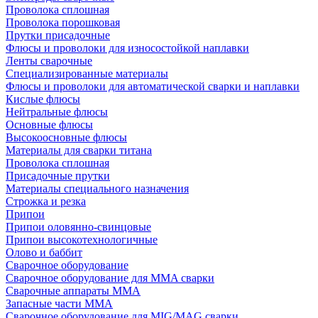
Проволока сплошная
Проволока порошковая
Прутки присадочные
Флюсы и проволоки для износостойкой наплавки
Ленты сварочные
Специализированные материалы
Флюсы и проволоки для автоматической сварки и наплавки
Кислые флюсы
Нейтральные флюсы
Основные флюсы
Высокоосновные флюсы
Материалы для сварки титана
Проволока сплошная
Присадочные прутки
Материалы специального назначения
Строжка и резка
Припои
Припои оловянно-свинцовые
Припои высокотехнологичные
Олово и баббит
Сварочное оборудование
Сварочное оборудование для MMA сварки
Сварочные аппараты MMA
Запасные части MMA
Сварочное оборудование для MIG/MAG сварки