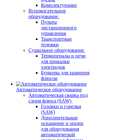
Комплектующие
Вспомогательное
оборудование
Пульты
дистанционного
управления
Транспортные
тележки
Сушильное оборудование
Термопеналы и печи
для прокалки
электродов
Бункеры для хранения
флюсов
Автоматическое оборудование
Автоматическая сварка под
слоем флюса (SAW)
Головки и горелки
(SAW)
Дополнительные
оснащение и опции
для оборудования
автоматической