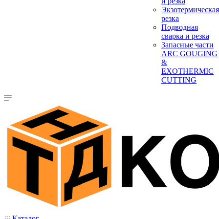
и резка
Экзотермическая
резка
Подводная
сварка и резка
Запасные части
ARC GOUGING
&
EXOTHERMIC
CUTTING
Каталог