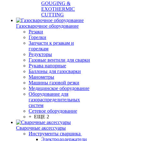
GOUGING &
EXOTHERMIC
CUTTING
Газосварочное оборудование
Резаки
Горелки
Запчасти к резакам и
горелкам
Редукторы
Газовые вентили для сварки
Рукава напорные
Баллоны для газосварки
Манометры
Машины газовой резки
Медицинское оборудование
Оборудование для
газораспределительных
систем
Сетевое оборудование
+ ЕЩЕ 2
Сварочные аксессуары
Инструменты сварщика
Электрододержатели