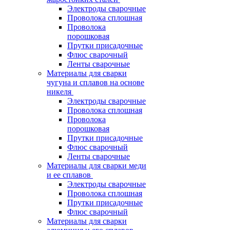
Электроды сварочные
Проволока сплошная
Проволока
порошковая
Прутки присадочные
Флюс сварочный
Ленты сварочные
Материалы для сварки
чугуна и сплавов на основе
никеля
Электроды сварочные
Проволока сплошная
Проволока
порошковая
Прутки присадочные
Флюс сварочный
Ленты сварочные
Материалы для сварки меди
и ее сплавов
Электроды сварочные
Проволока сплошная
Прутки присадочные
Флюс сварочный
Материалы для сварки