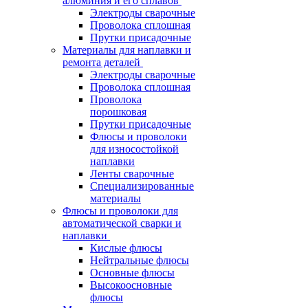
алюминия и его сплавов
Электроды сварочные
Проволока сплошная
Прутки присадочные
Материалы для наплавки и
ремонта деталей
Электроды сварочные
Проволока сплошная
Проволока
порошковая
Прутки присадочные
Флюсы и проволоки
для износостойкой
наплавки
Ленты сварочные
Специализированные
материалы
Флюсы и проволоки для
автоматической сварки и
наплавки
Кислые флюсы
Нейтральные флюсы
Основные флюсы
Высокоосновные
флюсы