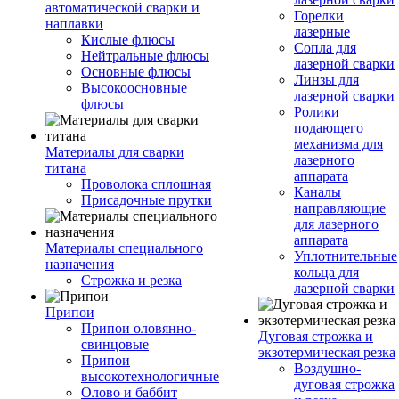
автоматической сварки и
Горелки
наплавки
лазерные
Кислые флюсы
Сопла для
Нейтральные флюсы
лазерной сварки
Основные флюсы
Линзы для
Высокоосновные
лазерной сварки
флюсы
Ролики
подающего
механизма для
Материалы для сварки
лазерного
титана
аппарата
Проволока сплошная
Каналы
Присадочные прутки
направляющие
для лазерного
аппарата
Материалы специального
Уплотнительные
назначения
кольца для
Строжка и резка
лазерной сварки
Припои
Припои оловянно-
Дуговая строжка и
свинцовые
экзотермическая резка
Припои
Воздушно-
высокотехнологичные
дуговая строжка
Олово и баббит