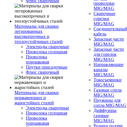
Флюс сварочный
проволоки
MIG/MAG
Сварочные
горелки
MIG/MAG
Материалы для сварки
Соединительны
легированных
кабель
высокопрочных и
Запасные части
теплоустойчивых сталей
MIG/MAG
Электроды сварочные
Запасные части
Проволока сплошная
для горелок
Проволока
MIG/MAG
порошковая
Направляющие
Прутки присадочные
каналы
Флюс сварочный
MIG/MAG
Токосъемники
MIG/MAG
Газовые сопла
Материалы для сварки
MIG/MAG
нержавеющих и
Пружины для
жаростойких сталей
сопла MIG/MAG
Электроды сварочные
Диффузоры
Проволока сплошная
газовые
Проволока
MIG/MAG
порошковая
Ролики подачи