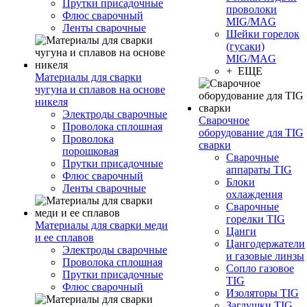
Прутки присадочные
проволоки
Флюс сварочный
MIG/MAG
Ленты сварочные
Шейки горелок
(гусаки)
MIG/MAG
+ ЕЩЕ
Материалы для сварки
чугуна и сплавов на основе
никеля
Электроды сварочные
Сварочное
Проволока сплошная
оборудование для TIG
Проволока
сварки
порошковая
Сварочные
Прутки присадочные
аппараты TIG
Флюс сварочный
Блоки
Ленты сварочные
охлаждения
Сварочные
горелки TIG
Материалы для сварки меди
Цанги
и ее сплавов
Цангодержатели
Электроды сварочные
и газовые линзы
Проволока сплошная
Сопло газовое
Прутки присадочные
TIG
Флюс сварочный
Изоляторы TIG
Заглушки TIG