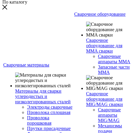
По каталогу
Сварочное оборудование
Сварочное
оборудование для
MMA сварки
Сварочные
аппараты MMA
Сварочные материалы
Запасные части
MMA
Материалы для сварки
Сварочное
углеродистых и
оборудование для
низколегированных сталей
MIG/MAG сварки
Электроды сварочные
Сварочные
Проволока сплошная
аппараты
Проволока
MIG/MAG
порошковая
Механизмы
Прутки присадочные
подачи