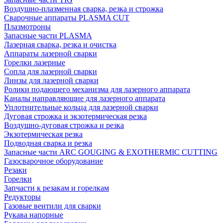
Воздушно-плазменная сварка, резка и строжка
Сварочные аппараты PLASMA CUT
Плазмотроны
Запасные части PLASMA
Лазерная сварка, резка и очистка
Аппараты лазерной сварки
Горелки лазерные
Сопла для лазерной сварки
Линзы для лазерной сварки
Ролики подающего механизма для лазерного аппарата
Каналы направляющие для лазерного аппарата
Уплотнительные кольца для лазерной сварки
Дуговая строжка и экзотермическая резка
Воздушно-дуговая строжка и резка
Экзотермическая резка
Подводная сварка и резка
Запасные части ARC GOUGING & EXOTHERMIC CUTTING
Газосварочное оборудование
Резаки
Горелки
Запчасти к резакам и горелкам
Редукторы
Газовые вентили для сварки
Рукава напорные