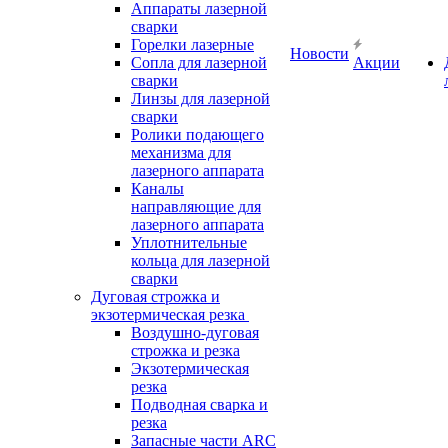
Аппараты лазерной
сварки
Горелки лазерные
Новости
Сопла для лазерной
Акции
сварки
Линзы для лазерной
сварки
Ролики подающего
механизма для
лазерного аппарата
Каналы
направляющие для
лазерного аппарата
Уплотнительные
кольца для лазерной
сварки
Дуговая строжка и
экзотермическая резка
Воздушно-дуговая
строжка и резка
Экзотермическая
резка
Подводная сварка и
резка
Запасные части ARC