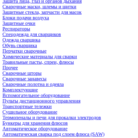
Защита лица, глаз и органов дыхания
Сварочные маски, шлемы и щитки
Защитные стекла, запчасти для масок
Блоки подачи воздуха
Защитные очки
Респираторы
Спецодежда для сварщиков
Одежда сварщика
Обувь сварщика
Перчатки сварочные
Химические материалы для сварки
Травильные пасты, спреи, флюсы
Прочее
Сварочные шторы
Сварочные занавесы
Сварочные полотна и одеяла
Комплектующие
Вспомогательное оборудование
Пульты дистанционного управления
Транспортные тележки
Сушильное оборудование
Термопеналы и печи для прокалки электродов
Бункеры для хранения флюсов
Автоматическое оборудование
Автоматическая сварка под слоем флюса (SAW)