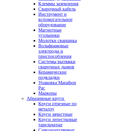
Клеммы заземления
Сварочный кабель
Инструмент и
вспомогательное
оборудование
Магнитные
угольники
Молотки сварщика
Вольфрамовые
электроды и
приспособления
Системы вытяжки
сварочных дымов
Керамические
подкладки
Упаковка Marathon
Pac
Маркеры
Абразивные круги
Круги отрезные по
металлу
Круги зачистные
Круги лепестковые
тарельчатые
Самозацепляемые