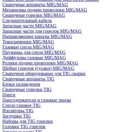
Сварочные аппараты MIG/MAG
Механизмы подачи проволоки MIG/MAG
Сварочные горелки MIG/MAG
Соединительный кабель
Запасные части MIG/MAG
Запасные части для горелок MIG/MAG
Направляющие каналы MIG/MAG
Токосъемники MIG/MAG
Газовые сопла MIG/MAG
Пружины для сопла MIG/MAG
Диффузоры газовые MIG/MAG
Ролики подачи проволоки MIG/MAG
Шейки горелок (гусаки) MIG/MAG
Сварочное оборудование для TIG сварки
Сварочные аппараты TIG
Блоки охлаждения
Сварочные горелки TIG
Цанги
Цангодержатели и газовые линзы
Сопло газовое TIG
Изоляторы TIG
Заглушки TIG
Наборы для TIG горелки
Головки TIG горелок
Запасные части TIG