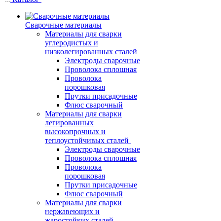
Сварочные материалы
Материалы для сварки
углеродистых и
низколегированных сталей
Электроды сварочные
Проволока сплошная
Проволока
порошковая
Прутки присадочные
Флюс сварочный
Материалы для сварки
легированных
высокопрочных и
теплоустойчивых сталей
Электроды сварочные
Проволока сплошная
Проволока
порошковая
Прутки присадочные
Флюс сварочный
Материалы для сварки
нержавеющих и
жаростойких сталей