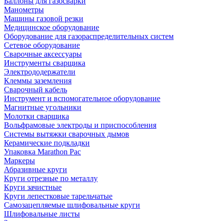
Баллоны для газосварки
Манометры
Машины газовой резки
Медицинское оборудование
Оборудование для газораспределительных систем
Сетевое оборудование
Сварочные аксессуары
Инструменты сварщика
Электрододержатели
Клеммы заземления
Сварочный кабель
Инструмент и вспомогательное оборудование
Магнитные угольники
Молотки сварщика
Вольфрамовые электроды и приспособления
Системы вытяжки сварочных дымов
Керамические подкладки
Упаковка Marathon Pac
Маркеры
Абразивные круги
Круги отрезные по металлу
Круги зачистные
Круги лепестковые тарельчатые
Самозацепляемые шлифовальные круги
Шлифовальные листы