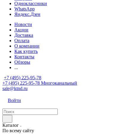
Одноклассники
WhatsApp
Яндекс.Дзен
Новости
Акции
Доставка
Оплата
О компании
Как купить
Контакты
Обзоры
...
+7 (495) 225-95-78
+7 (495) 225-95-78
Многоканальный
sale@ktnd.ru
Войти
Каталог
По всему сайту