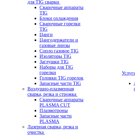
для TIG сварки
Сварочные аппараты
TIG
Блоки охлаждения
Сварочные горелки
TIG
Цанги
Цангодержатели и
газовые линзы
Сопло газовое TIG
Изоляторы TIG
Заглушки TIG
Наборы для TIG
горелки
Услуг
Головки TIG горелок
Запасные части TIG
Воздушно-плазменная
сварка, резка и строжка
Сварочные аппараты
PLASMA CUT
Плазмотроны
Запасные части
PLASMA
Лазерная сварка, резка и
очистка