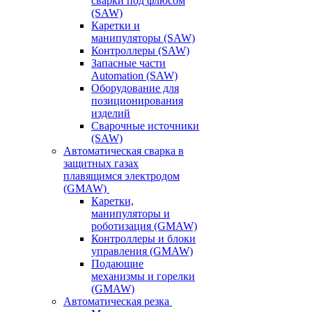
сварки под флюсом
(SAW)
Каретки и
манипуляторы (SAW)
Контроллеры (SAW)
Запасные части
Automation (SAW)
Оборудование для
позиционирования
изделий
Сварочные источники
(SAW)
Автоматическая сварка в
защитных газах
плавящимся электродом
(GMAW)
Каретки,
манипуляторы и
роботизация (GMAW)
Контроллеры и блоки
управления (GMAW)
Подающие
механизмы и горелки
(GMAW)
Автоматическая резка