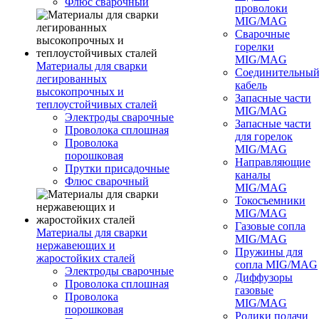
Флюс сварочный
проволоки
MIG/MAG
Сварочные
горелки
MIG/MAG
Материалы для сварки
Соединительны
легированных
кабель
высокопрочных и
Запасные части
теплоустойчивых сталей
MIG/MAG
Электроды сварочные
Запасные части
Проволока сплошная
для горелок
Проволока
MIG/MAG
порошковая
Направляющие
Прутки присадочные
каналы
Флюс сварочный
MIG/MAG
Токосъемники
MIG/MAG
Газовые сопла
Материалы для сварки
MIG/MAG
нержавеющих и
Пружины для
жаростойких сталей
сопла MIG/MAG
Электроды сварочные
Диффузоры
Проволока сплошная
газовые
Проволока
MIG/MAG
порошковая
Ролики подачи