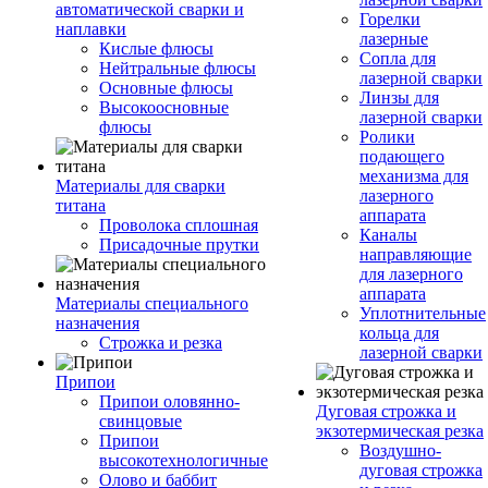
автоматической сварки и
Горелки
наплавки
лазерные
Кислые флюсы
Сопла для
Нейтральные флюсы
лазерной сварки
Основные флюсы
Линзы для
Высокоосновные
лазерной сварки
флюсы
Ролики
подающего
механизма для
Материалы для сварки
лазерного
титана
аппарата
Проволока сплошная
Каналы
Присадочные прутки
направляющие
для лазерного
аппарата
Материалы специального
Уплотнительные
назначения
кольца для
Строжка и резка
лазерной сварки
Припои
Припои оловянно-
Дуговая строжка и
свинцовые
экзотермическая резка
Припои
Воздушно-
высокотехнологичные
дуговая строжка
Олово и баббит