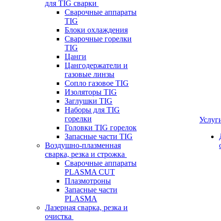
для TIG сварки
Сварочные аппараты
TIG
Блоки охлаждения
Сварочные горелки
TIG
Цанги
Цангодержатели и
газовые линзы
Сопло газовое TIG
Изоляторы TIG
Заглушки TIG
Наборы для TIG
горелки
Услуг
Головки TIG горелок
Запасные части TIG
Воздушно-плазменная
сварка, резка и строжка
Сварочные аппараты
PLASMA CUT
Плазмотроны
Запасные части
PLASMA
Лазерная сварка, резка и
очистка