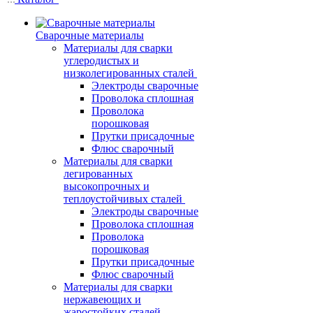
Сварочные материалы
Материалы для сварки
углеродистых и
низколегированных сталей
Электроды сварочные
Проволока сплошная
Проволока
порошковая
Прутки присадочные
Флюс сварочный
Материалы для сварки
легированных
высокопрочных и
теплоустойчивых сталей
Электроды сварочные
Проволока сплошная
Проволока
порошковая
Прутки присадочные
Флюс сварочный
Материалы для сварки
нержавеющих и
жаростойких сталей