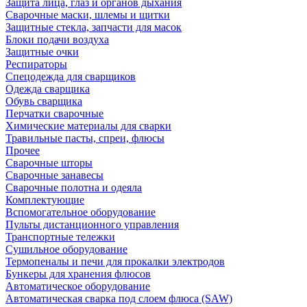
Защита лица, глаз и органов дыхания
Сварочные маски, шлемы и щитки
Защитные стекла, запчасти для масок
Блоки подачи воздуха
Защитные очки
Респираторы
Спецодежда для сварщиков
Одежда сварщика
Обувь сварщика
Перчатки сварочные
Химические материалы для сварки
Травильные пасты, спреи, флюсы
Прочее
Сварочные шторы
Сварочные занавесы
Сварочные полотна и одеяла
Комплектующие
Вспомогательное оборудование
Пульты дистанционного управления
Транспортные тележки
Сушильное оборудование
Термопеналы и печи для прокалки электродов
Бункеры для хранения флюсов
Автоматическое оборудование
Автоматическая сварка под слоем флюса (SAW)