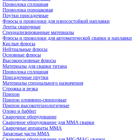
Проволока сплошная
Проволока порошковая
Прутки присадочные
Флюсы и проволоки для износостойкой наплавки
Ленты сварочные
Специализированные материалы
Флюсы и проволоки для автоматической сварки и наплавки
Кислые флюсы
Нейтральные флюсы
Основные флюсы
Высокоосновные флюсы
Материалы для сварки титана
Проволока сплошная
Присадочные прутки
Материалы специального назначения
Строжка и резка
Припои
Припои оловянно-свинцовые
Припои высокотехнологичные
Олово и баббит
Сварочное оборудование
Сварочное оборудование для MMA сварки
Сварочные аппараты MMA
Запасные части MMA
Сварочное оборудование для MIG/MAG сварки