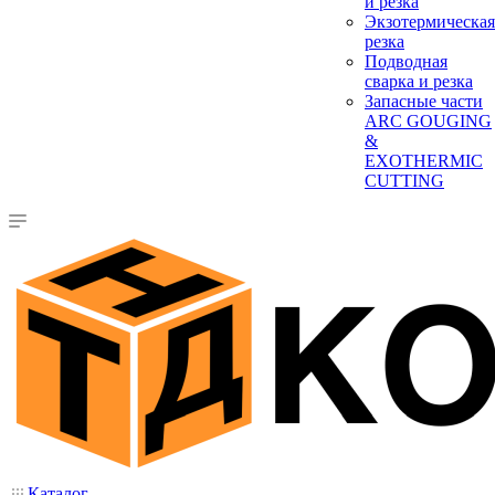
и резка
Экзотермическая
резка
Подводная
сварка и резка
Запасные части
ARC GOUGING
&
EXOTHERMIC
CUTTING
Каталог