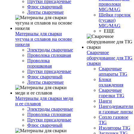
Прутки присадочные
проволоки
Флюс сварочный
MIG/MAG
Ленты сварочные
Шейки горелок
(гусаки)
MIG/MAG
+ ЕЩЕ
Материалы для сварки
чугуна и сплавов на основе
никеля
Электроды сварочные
Сварочное
Проволока сплошная
оборудование для TIG
Проволока
сварки
порошковая
Сварочные
Прутки присадочные
аппараты TIG
Флюс сварочный
Блоки
Ленты сварочные
охлаждения
Сварочные
горелки TIG
Материалы для сварки меди
Цанги
и ее сплавов
Цангодержатели
Электроды сварочные
и газовые линзы
Проволока сплошная
Сопло газовое
Прутки присадочные
TIG
Флюс сварочный
Изоляторы TIG
Заглушки TIG