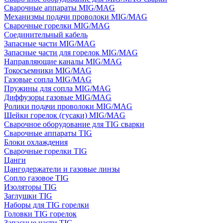
Сварочные аппараты MIG/MAG
Механизмы подачи проволоки MIG/MAG
Сварочные горелки MIG/MAG
Соединительный кабель
Запасные части MIG/MAG
Запасные части для горелок MIG/MAG
Направляющие каналы MIG/MAG
Токосъемники MIG/MAG
Газовые сопла MIG/MAG
Пружины для сопла MIG/MAG
Диффузоры газовые MIG/MAG
Ролики подачи проволоки MIG/MAG
Шейки горелок (гусаки) MIG/MAG
Сварочное оборудование для TIG сварки
Сварочные аппараты TIG
Блоки охлаждения
Сварочные горелки TIG
Цанги
Цангодержатели и газовые линзы
Сопло газовое TIG
Изоляторы TIG
Заглушки TIG
Наборы для TIG горелки
Головки TIG горелок
Запасные части TIG