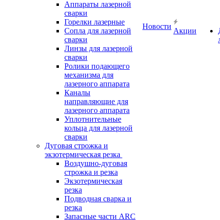
Аппараты лазерной
сварки
Горелки лазерные
Новости
Сопла для лазерной
Акции
сварки
Линзы для лазерной
сварки
Ролики подающего
механизма для
лазерного аппарата
Каналы
направляющие для
лазерного аппарата
Уплотнительные
кольца для лазерной
сварки
Дуговая строжка и
экзотермическая резка
Воздушно-дуговая
строжка и резка
Экзотермическая
резка
Подводная сварка и
резка
Запасные части ARC