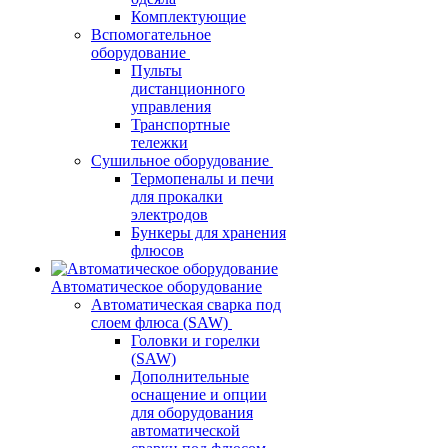
Комплектующие
Вспомогательное
оборудование
Пульты
дистанционного
управления
Транспортные
тележки
Сушильное оборудование
Термопеналы и печи
для прокалки
электродов
Бункеры для хранения
флюсов
Автоматическое оборудование
Автоматическая сварка под
слоем флюса (SAW)
Головки и горелки
(SAW)
Дополнительные
оснащение и опции
для оборудования
автоматической