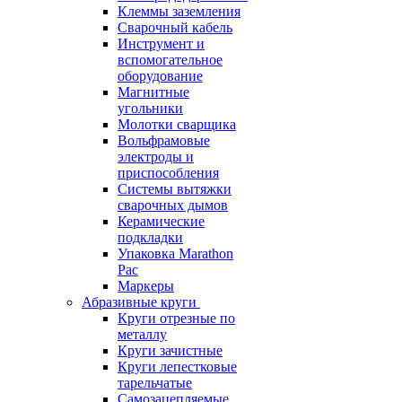
Клеммы заземления
Сварочный кабель
Инструмент и
вспомогательное
оборудование
Магнитные
угольники
Молотки сварщика
Вольфрамовые
электроды и
приспособления
Системы вытяжки
сварочных дымов
Керамические
подкладки
Упаковка Marathon
Pac
Маркеры
Абразивные круги
Круги отрезные по
металлу
Круги зачистные
Круги лепестковые
тарельчатые
Самозацепляемые