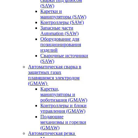
сварки под флюсом
(SAW)
Каретки и
манипуляторы (SAW)
Контроллеры (SAW)
Запасные части
Automation (SAW)
Оборудование для
позиционирования
изделий
Сварочные источники
(SAW)
Автоматическая сварка в
защитных газах
плавящимся электродом
(GMAW)
Каретки,
манипуляторы и
роботизация (GMAW)
Контроллеры и блоки
управления (GMAW)
Подающие
механизмы и горелки
(GMAW)
Автоматическая резка