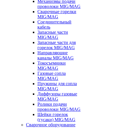
Механизмы подачи
проволоки MIG/MAG
Сварочные горелки
MIG/MAG
Соединительный
кабель
Запасные части
MIG/MAG
Запасные части для
горелок MIG/MAG
Направляющие
каналы MIG/MAG
Токосъемники
MIG/MAG
Газовые сопла
MIG/MAG
Пружины для сопла
MIG/MAG
Диффузоры газовые
MIG/MAG
Ролики подачи
проволоки MIG/MAG
Шейки горелок
(гусаки) MIG/MAG
Сварочное оборудование