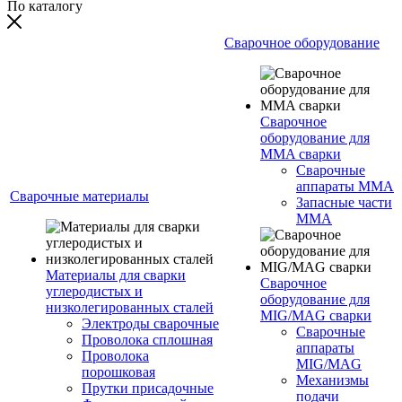
По каталогу
Сварочное оборудование
Сварочное
оборудование для
MMA сварки
Сварочные
аппараты MMA
Сварочные материалы
Запасные части
MMA
Материалы для сварки
Сварочное
углеродистых и
оборудование для
низколегированных сталей
MIG/MAG сварки
Электроды сварочные
Сварочные
Проволока сплошная
аппараты
Проволока
MIG/MAG
порошковая
Механизмы
Прутки присадочные
подачи