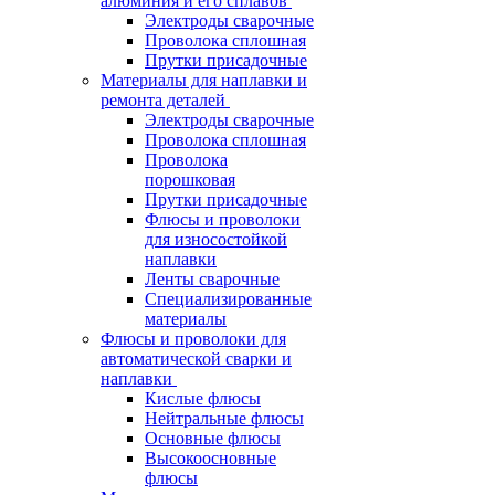
алюминия и его сплавов
Электроды сварочные
Проволока сплошная
Прутки присадочные
Материалы для наплавки и
ремонта деталей
Электроды сварочные
Проволока сплошная
Проволока
порошковая
Прутки присадочные
Флюсы и проволоки
для износостойкой
наплавки
Ленты сварочные
Специализированные
материалы
Флюсы и проволоки для
автоматической сварки и
наплавки
Кислые флюсы
Нейтральные флюсы
Основные флюсы
Высокоосновные
флюсы