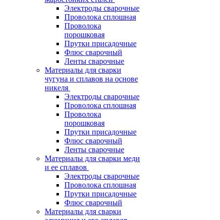
Электроды сварочные
Проволока сплошная
Проволока
порошковая
Прутки присадочные
Флюс сварочный
Ленты сварочные
Материалы для сварки
чугуна и сплавов на основе
никеля
Электроды сварочные
Проволока сплошная
Проволока
порошковая
Прутки присадочные
Флюс сварочный
Ленты сварочные
Материалы для сварки меди
и ее сплавов
Электроды сварочные
Проволока сплошная
Прутки присадочные
Флюс сварочный
Материалы для сварки