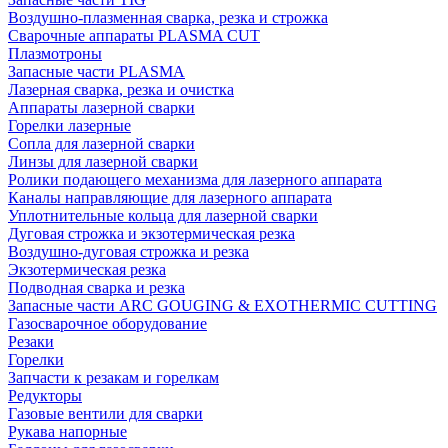
Воздушно-плазменная сварка, резка и строжка
Сварочные аппараты PLASMA CUT
Плазмотроны
Запасные части PLASMA
Лазерная сварка, резка и очистка
Аппараты лазерной сварки
Горелки лазерные
Сопла для лазерной сварки
Линзы для лазерной сварки
Ролики подающего механизма для лазерного аппарата
Каналы направляющие для лазерного аппарата
Уплотнительные кольца для лазерной сварки
Дуговая строжка и экзотермическая резка
Воздушно-дуговая строжка и резка
Экзотермическая резка
Подводная сварка и резка
Запасные части ARC GOUGING & EXOTHERMIC CUTTING
Газосварочное оборудование
Резаки
Горелки
Запчасти к резакам и горелкам
Редукторы
Газовые вентили для сварки
Рукава напорные