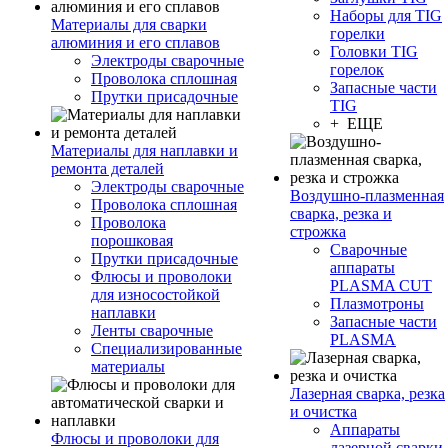
Наборы для TIG
Материалы для сварки
горелки
алюминия и его сплавов
Головки TIG
Электроды сварочные
горелок
Проволока сплошная
Запасные части
Прутки присадочные
TIG
+ ЕЩЕ
Материалы для наплавки и
ремонта деталей
Электроды сварочные
Воздушно-плазменная
Проволока сплошная
сварка, резка и
Проволока
строжка
порошковая
Сварочные
Прутки присадочные
аппараты
Флюсы и проволоки
PLASMA CUT
для износостойкой
Плазмотроны
наплавки
Запасные части
Ленты сварочные
PLASMA
Специализированные
материалы
Лазерная сварка, резка
и очистка
Аппараты
Флюсы и проволоки для
лазерной сварки