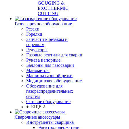
GOUGING &
EXOTHERMIC
CUTTING
Газосварочное оборудование
Резаки
Горелки
Запчасти к резакам и
горелкам
Редукторы
Газовые вентили для сварки
Рукава напорные
Баллоны для газосварки
Манометры
Машины газовой резки
Медицинское оборудование
Оборудование для
газораспределительных
систем
Сетевое оборудование
+ ЕЩЕ 2
Сварочные аксессуары
Инструменты сварщика
Электрододержатели