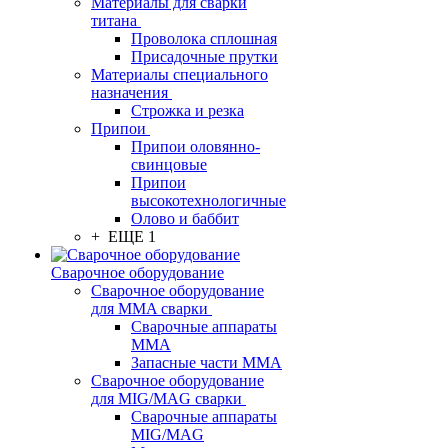
Материалы для сварки
титана
Проволока сплошная
Присадочные прутки
Материалы специального
назначения
Строжка и резка
Припои
Припои оловянно-
свинцовые
Припои
высокотехнологичные
Олово и баббит
+ ЕЩЕ 1
Сварочное оборудование
Сварочное оборудование
для MMA сварки
Сварочные аппараты
MMA
Запасные части MMA
Сварочное оборудование
для MIG/MAG сварки
Сварочные аппараты
MIG/MAG