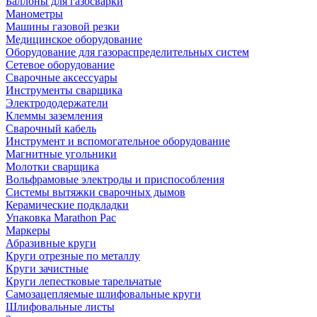
Баллоны для газосварки
Манометры
Машины газовой резки
Медицинское оборудование
Оборудование для газораспределительных систем
Сетевое оборудование
Сварочные аксессуары
Инструменты сварщика
Электрододержатели
Клеммы заземления
Сварочный кабель
Инструмент и вспомогательное оборудование
Магнитные угольники
Молотки сварщика
Вольфрамовые электроды и приспособления
Системы вытяжки сварочных дымов
Керамические подкладки
Упаковка Marathon Pac
Маркеры
Абразивные круги
Круги отрезные по металлу
Круги зачистные
Круги лепестковые тарельчатые
Самозацепляемые шлифовальные круги
Шлифовальные листы