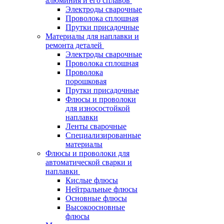
алюминия и его сплавов
Электроды сварочные
Проволока сплошная
Прутки присадочные
Материалы для наплавки и
ремонта деталей
Электроды сварочные
Проволока сплошная
Проволока
порошковая
Прутки присадочные
Флюсы и проволоки
для износостойкой
наплавки
Ленты сварочные
Специализированные
материалы
Флюсы и проволоки для
автоматической сварки и
наплавки
Кислые флюсы
Нейтральные флюсы
Основные флюсы
Высокоосновные
флюсы