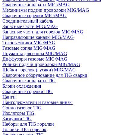
Сварочные аппараты MIG/MAG
Механизмы подачи проволоки MIG/MAG
Сварочные горелки MIG/MAG
Соединительный кабель
Запасные части MIG/MAG
Запасные части для горелок MIG/MAG
Направляющие каналы MIG/MAG
Токосъемники MIG/MAG
Газовые сопла MIG/MAG
Пружины для сопла MIG/MAG
Диффузоры газовые MIG/MAG
Ролики подачи проволоки MIG/MAG
Шейки горелок (гусаки) MIG/MAG
Сварочное оборудование для TIG сварки
Сварочные аппараты TIG
Блоки охлаждения
Сварочные горелки TIG
Цанги
Цангодержатели и газовые линзы
Сопло газовое TIG
Изоляторы TIG
Заглушки TIG
Наборы для TIG горелки
Головки TIG горелок
Запасные части TIG