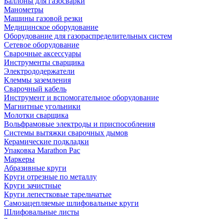
Баллоны для газосварки
Манометры
Машины газовой резки
Медицинское оборудование
Оборудование для газораспределительных систем
Сетевое оборудование
Сварочные аксессуары
Инструменты сварщика
Электрододержатели
Клеммы заземления
Сварочный кабель
Инструмент и вспомогательное оборудование
Магнитные угольники
Молотки сварщика
Вольфрамовые электроды и приспособления
Системы вытяжки сварочных дымов
Керамические подкладки
Упаковка Marathon Pac
Маркеры
Абразивные круги
Круги отрезные по металлу
Круги зачистные
Круги лепестковые тарельчатые
Самозацепляемые шлифовальные круги
Шлифовальные листы