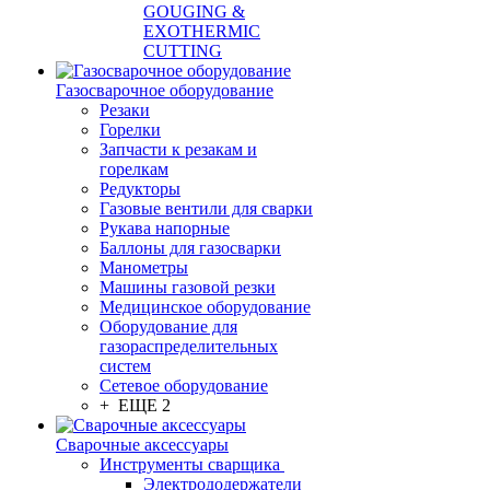
GOUGING &
EXOTHERMIC
CUTTING
Газосварочное оборудование
Резаки
Горелки
Запчасти к резакам и
горелкам
Редукторы
Газовые вентили для сварки
Рукава напорные
Баллоны для газосварки
Манометры
Машины газовой резки
Медицинское оборудование
Оборудование для
газораспределительных
систем
Сетевое оборудование
+ ЕЩЕ 2
Сварочные аксессуары
Инструменты сварщика
Электрододержатели