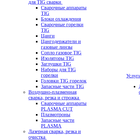
для TIG сварки
Сварочные аппараты
TIG
Блоки охлаждения
Сварочные горелки
TIG
Цанги
Цангодержатели и
газовые линзы
Сопло газовое TIG
Изоляторы TIG
Заглушки TIG
Наборы для TIG
горелки
Услуг
Головки TIG горелок
Запасные части TIG
Воздушно-плазменная
сварка, резка и строжка
Сварочные аппараты
PLASMA CUT
Плазмотроны
Запасные части
PLASMA
Лазерная сварка, резка и
очистка