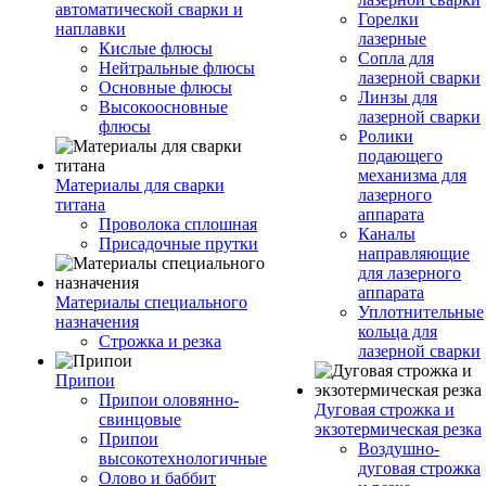
автоматической сварки и
Горелки
наплавки
лазерные
Кислые флюсы
Сопла для
Нейтральные флюсы
лазерной сварки
Основные флюсы
Линзы для
Высокоосновные
лазерной сварки
флюсы
Ролики
подающего
механизма для
Материалы для сварки
лазерного
титана
аппарата
Проволока сплошная
Каналы
Присадочные прутки
направляющие
для лазерного
аппарата
Материалы специального
Уплотнительные
назначения
кольца для
Строжка и резка
лазерной сварки
Припои
Припои оловянно-
Дуговая строжка и
свинцовые
экзотермическая резка
Припои
Воздушно-
высокотехнологичные
дуговая строжка
Олово и баббит