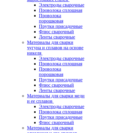
Электроды сварочные
Проволока сплошная
Проволока
порошковая
Прутки присадочные
Флюс сварочный
Ленты сварочные
Материалы для сварки
чугуна и сплавов на основе
никеля
Электроды сварочные
Проволока сплошная
Проволока
порошковая
Прутки присадочные
Флюс сварочный
Ленты сварочные
Материалы для сварки меди
и ее сплавов
Электроды сварочные
Проволока сплошная
Прутки присадочные
Флюс сварочный
Материалы для сварки