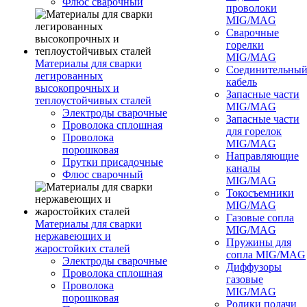
Флюс сварочный
проволоки
MIG/MAG
Сварочные
горелки
MIG/MAG
Материалы для сварки
Соединительны
легированных
кабель
высокопрочных и
Запасные части
теплоустойчивых сталей
MIG/MAG
Электроды сварочные
Запасные части
Проволока сплошная
для горелок
Проволока
MIG/MAG
порошковая
Направляющие
Прутки присадочные
каналы
Флюс сварочный
MIG/MAG
Токосъемники
MIG/MAG
Газовые сопла
Материалы для сварки
MIG/MAG
нержавеющих и
Пружины для
жаростойких сталей
сопла MIG/MAG
Электроды сварочные
Диффузоры
Проволока сплошная
газовые
Проволока
MIG/MAG
порошковая
Ролики подачи