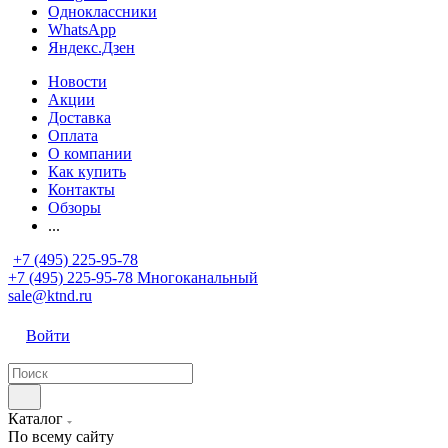
Одноклассники
WhatsApp
Яндекс.Дзен
Новости
Акции
Доставка
Оплата
О компании
Как купить
Контакты
Обзоры
...
+7 (495) 225-95-78
+7 (495) 225-95-78
Многоканальный
sale@ktnd.ru
Войти
Каталог
По всему сайту