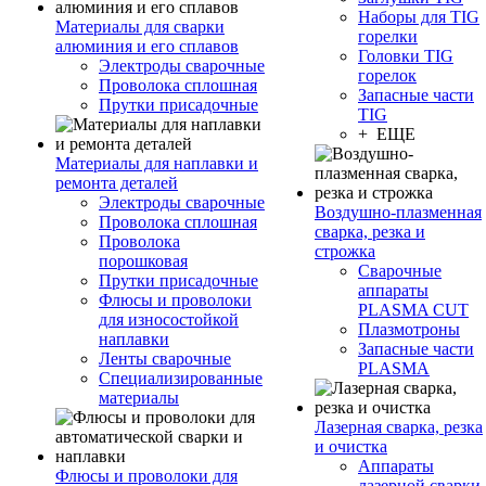
Наборы для TIG
Материалы для сварки
горелки
алюминия и его сплавов
Головки TIG
Электроды сварочные
горелок
Проволока сплошная
Запасные части
Прутки присадочные
TIG
+ ЕЩЕ
Материалы для наплавки и
ремонта деталей
Электроды сварочные
Воздушно-плазменная
Проволока сплошная
сварка, резка и
Проволока
строжка
порошковая
Сварочные
Прутки присадочные
аппараты
Флюсы и проволоки
PLASMA CUT
для износостойкой
Плазмотроны
наплавки
Запасные части
Ленты сварочные
PLASMA
Специализированные
материалы
Лазерная сварка, резка
и очистка
Аппараты
Флюсы и проволоки для
лазерной сварки