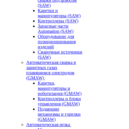
сварки под флюсом
(SAW)
Каретки и
манипуляторы (SAW)
Контроллеры (SAW)
Запасные части
Automation (SAW)
Оборудование для
позиционирования
изделий
Сварочные источники
(SAW)
Автоматическая сварка в
защитных газах
плавящимся электродом
(GMAW)
Каретки,
манипуляторы и
роботизация (GMAW)
Контроллеры и блоки
управления (GMAW)
Подающие
механизмы и горелки
(GMAW)
Автоматическая резка