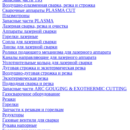
Воздушно-плазменная сварка, резка и строжка
Сварочные аппараты PLASMA CUT
Плазмотроны
Запасные части PLASMA
Лазерная сварка, резка и очистка
Аппараты лазерной сварки
Горелки лазерные
Сопла для лазерной сварки
Линзы для лазерной сварки
Ролики подающего механизма для лазерного аппарата
Каналы направляющие для лазерного аппарата
Уплотнительные кольца для лазерной сварки
Дуговая строжка и экзотермическая резка
Воздушно-дуговая строжка и резка
Экзотермическая резка
Подводная сварка и резка
Запасные части ARC GOUGING & EXOTHERMIC CUTTING
Газосварочное оборудование
Резаки
Горелки
Запчасти к резакам и горелкам
Редукторы
Газовые вентили для сварки
Рукава напорные