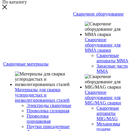
По каталогу
Сварочное оборудование
Сварочное
оборудование для
MMA сварки
Сварочные
аппараты MMA
Сварочные материалы
Запасные части
MMA
Материалы для сварки
Сварочное
углеродистых и
оборудование для
низколегированных сталей
MIG/MAG сварки
Электроды сварочные
Сварочные
Проволока сплошная
аппараты
Проволока
MIG/MAG
порошковая
Механизмы
Прутки присадочные
подачи