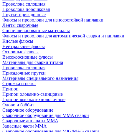
Проволока сплошная
Проволока порошковая
Прутки присадочные
Флюсы и проволоки для износостойкой наплавки
Ленты сварочные
Специализированные материалы
Флюсы и проволоки для автоматической сварки и наплавки
Кислые флюсы
Нейтральные флюсы
Основные флюсы
Высокоосновные флюсы
Материалы для сварки титана
Проволока сплошная
Присадочные прутки
Материалы специального назначения
Строжка и резка
Припои
Припои оловянно-свинцовые
Припои высокотехнологичные
Олово и баббит
Сварочное оборудование
Сварочное оборудование для MMA сварки
Сварочные аппараты MMA
Запасные части MMA
Сварочное оборудование для MIG/MAG сварки