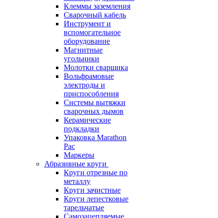
Клеммы заземления
Сварочный кабель
Инструмент и
вспомогательное
оборудование
Магнитные
угольники
Молотки сварщика
Вольфрамовые
электроды и
приспособления
Системы вытяжки
сварочных дымов
Керамические
подкладки
Упаковка Marathon
Pac
Маркеры
Абразивные круги
Круги отрезные по
металлу
Круги зачистные
Круги лепестковые
тарельчатые
Самозацепляемые