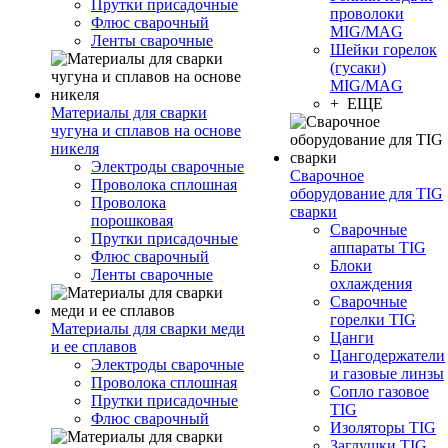
Прутки присадочные
проволоки
Флюс сварочный
MIG/MAG
Ленты сварочные
Шейки горелок
(гусаки)
MIG/MAG
+ ЕЩЕ
Материалы для сварки
чугуна и сплавов на основе
никеля
Электроды сварочные
Сварочное
Проволока сплошная
оборудование для TIG
Проволока
сварки
порошковая
Сварочные
Прутки присадочные
аппараты TIG
Флюс сварочный
Блоки
Ленты сварочные
охлаждения
Сварочные
горелки TIG
Материалы для сварки меди
Цанги
и ее сплавов
Цангодержатели
Электроды сварочные
и газовые линзы
Проволока сплошная
Сопло газовое
Прутки присадочные
TIG
Флюс сварочный
Изоляторы TIG
Заглушки TIG