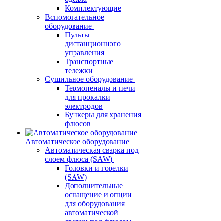
Комплектующие
Вспомогательное
оборудование
Пульты
дистанционного
управления
Транспортные
тележки
Сушильное оборудование
Термопеналы и печи
для прокалки
электродов
Бункеры для хранения
флюсов
Автоматическое оборудование
Автоматическая сварка под
слоем флюса (SAW)
Головки и горелки
(SAW)
Дополнительные
оснащение и опции
для оборудования
автоматической