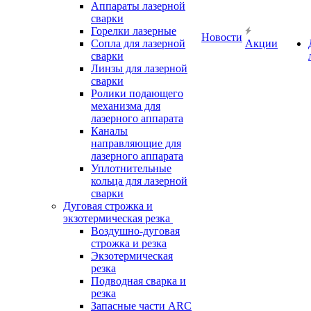
Аппараты лазерной
сварки
Горелки лазерные
Новости
Сопла для лазерной
Акции
сварки
Линзы для лазерной
сварки
Ролики подающего
механизма для
лазерного аппарата
Каналы
направляющие для
лазерного аппарата
Уплотнительные
кольца для лазерной
сварки
Дуговая строжка и
экзотермическая резка
Воздушно-дуговая
строжка и резка
Экзотермическая
резка
Подводная сварка и
резка
Запасные части ARC