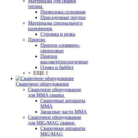
Материалы для сварки
титана
Проволока сплошная
Присадочные прутки
Материалы специального
назначения
Строжка и резка
Припои
Припои оловянно-
свинцовые
Припои
высокотехнологичные
Олово и баббит
+ ЕЩЕ 1
Сварочное оборудование
Сварочное оборудование
для MMA сварки
Сварочные аппараты
MMA
Запасные части MMA
Сварочное оборудование
для MIG/MAG сварки
Сварочные аппараты
MIG/MAG