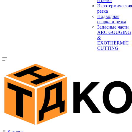
и резка
Экзотермическая
резка
Подводная
сварка и резка
Запасные части
ARC GOUGING
&
EXOTHERMIC
CUTTING
Каталог