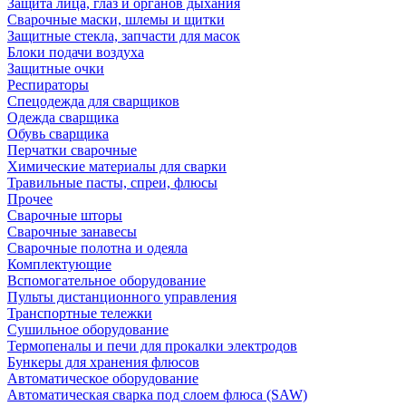
Защита лица, глаз и органов дыхания
Сварочные маски, шлемы и щитки
Защитные стекла, запчасти для масок
Блоки подачи воздуха
Защитные очки
Респираторы
Спецодежда для сварщиков
Одежда сварщика
Обувь сварщика
Перчатки сварочные
Химические материалы для сварки
Травильные пасты, спреи, флюсы
Прочее
Сварочные шторы
Сварочные занавесы
Сварочные полотна и одеяла
Комплектующие
Вспомогательное оборудование
Пульты дистанционного управления
Транспортные тележки
Сушильное оборудование
Термопеналы и печи для прокалки электродов
Бункеры для хранения флюсов
Автоматическое оборудование
Автоматическая сварка под слоем флюса (SAW)