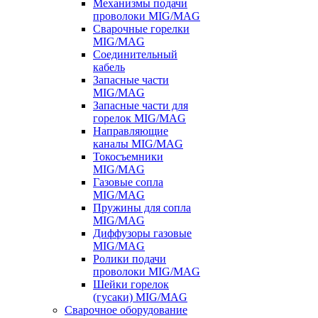
Механизмы подачи
проволоки MIG/MAG
Сварочные горелки
MIG/MAG
Соединительный
кабель
Запасные части
MIG/MAG
Запасные части для
горелок MIG/MAG
Направляющие
каналы MIG/MAG
Токосъемники
MIG/MAG
Газовые сопла
MIG/MAG
Пружины для сопла
MIG/MAG
Диффузоры газовые
MIG/MAG
Ролики подачи
проволоки MIG/MAG
Шейки горелок
(гусаки) MIG/MAG
Сварочное оборудование