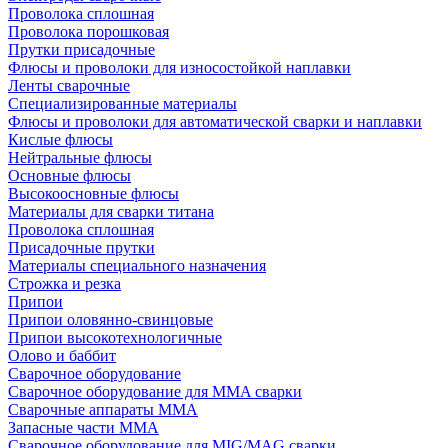
Проволока сплошная
Проволока порошковая
Прутки присадочные
Флюсы и проволоки для износостойкой наплавки
Ленты сварочные
Специализированные материалы
Флюсы и проволоки для автоматической сварки и наплавки
Кислые флюсы
Нейтральные флюсы
Основные флюсы
Высокоосновные флюсы
Материалы для сварки титана
Проволока сплошная
Присадочные прутки
Материалы специального назначения
Строжка и резка
Припои
Припои оловянно-свинцовые
Припои высокотехнологичные
Олово и баббит
Сварочное оборудование
Сварочное оборудование для MMA сварки
Сварочные аппараты MMA
Запасные части MMA
Сварочное оборудование для MIG/MAG сварки