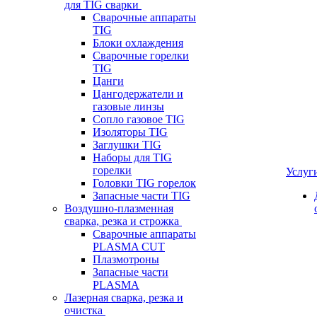
для TIG сварки
Сварочные аппараты
TIG
Блоки охлаждения
Сварочные горелки
TIG
Цанги
Цангодержатели и
газовые линзы
Сопло газовое TIG
Изоляторы TIG
Заглушки TIG
Наборы для TIG
горелки
Услуг
Головки TIG горелок
Запасные части TIG
Воздушно-плазменная
сварка, резка и строжка
Сварочные аппараты
PLASMA CUT
Плазмотроны
Запасные части
PLASMA
Лазерная сварка, резка и
очистка