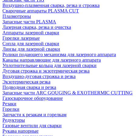
Воздушно-плазменная сварка, резка и строжка
Сварочные аппараты PLASMA CUT
Плазмотроны
Запасные части PLASMA
Лазерная сварка, резка и очистка
Аппараты лазерной сварки
Горелки лазерные
Сопла для лазерной сварки
Линзы для лазерной сварки
Ролики подающего механизма для лазерного аппарата
Каналы направляющие для лазерного аппарата
Уплотнительные кольца для лазерной сварки
Дуговая строжка и экзотермическая резка
Воздушно-дуговая строжка и резка
Экзотермическая резка
Подводная сварка и резка
Запасные части ARC GOUGING & EXOTHERMIC CUTTING
Газосварочное оборудование
Резаки
Горелки
Запчасти к резакам и горелкам
Редукторы
Газовые вентили для сварки
Рукава напорные