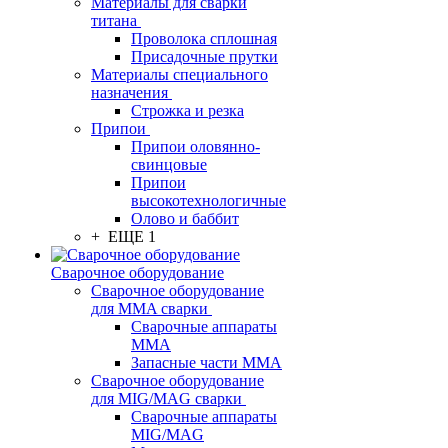
Материалы для сварки
титана
Проволока сплошная
Присадочные прутки
Материалы специального
назначения
Строжка и резка
Припои
Припои оловянно-
свинцовые
Припои
высокотехнологичные
Олово и баббит
+ ЕЩЕ 1
Сварочное оборудование
Сварочное оборудование
для MMA сварки
Сварочные аппараты
MMA
Запасные части MMA
Сварочное оборудование
для MIG/MAG сварки
Сварочные аппараты
MIG/MAG