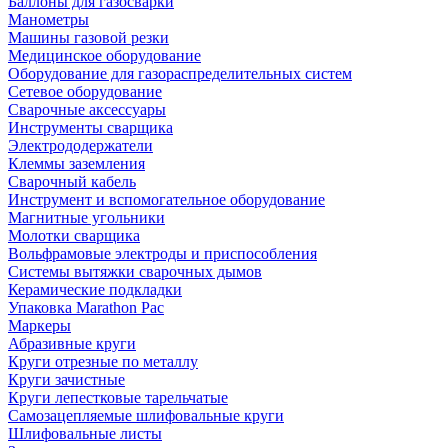
Баллоны для газосварки
Манометры
Машины газовой резки
Медицинское оборудование
Оборудование для газораспределительных систем
Сетевое оборудование
Сварочные аксессуары
Инструменты сварщика
Электрододержатели
Клеммы заземления
Сварочный кабель
Инструмент и вспомогательное оборудование
Магнитные угольники
Молотки сварщика
Вольфрамовые электроды и приспособления
Системы вытяжки сварочных дымов
Керамические подкладки
Упаковка Marathon Pac
Маркеры
Абразивные круги
Круги отрезные по металлу
Круги зачистные
Круги лепестковые тарельчатые
Самозацепляемые шлифовальные круги
Шлифовальные листы