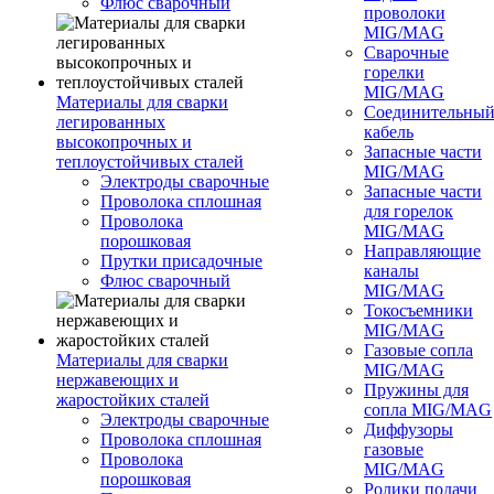
Флюс сварочный
проволоки
MIG/MAG
Сварочные
горелки
MIG/MAG
Материалы для сварки
Соединительны
легированных
кабель
высокопрочных и
Запасные части
теплоустойчивых сталей
MIG/MAG
Электроды сварочные
Запасные части
Проволока сплошная
для горелок
Проволока
MIG/MAG
порошковая
Направляющие
Прутки присадочные
каналы
Флюс сварочный
MIG/MAG
Токосъемники
MIG/MAG
Газовые сопла
Материалы для сварки
MIG/MAG
нержавеющих и
Пружины для
жаростойких сталей
сопла MIG/MAG
Электроды сварочные
Диффузоры
Проволока сплошная
газовые
Проволока
MIG/MAG
порошковая
Ролики подачи