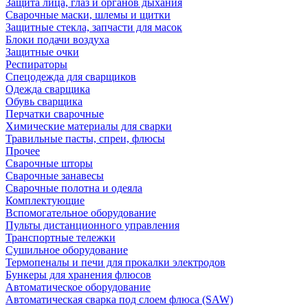
Защита лица, глаз и органов дыхания
Сварочные маски, шлемы и щитки
Защитные стекла, запчасти для масок
Блоки подачи воздуха
Защитные очки
Респираторы
Спецодежда для сварщиков
Одежда сварщика
Обувь сварщика
Перчатки сварочные
Химические материалы для сварки
Травильные пасты, спреи, флюсы
Прочее
Сварочные шторы
Сварочные занавесы
Сварочные полотна и одеяла
Комплектующие
Вспомогательное оборудование
Пульты дистанционного управления
Транспортные тележки
Сушильное оборудование
Термопеналы и печи для прокалки электродов
Бункеры для хранения флюсов
Автоматическое оборудование
Автоматическая сварка под слоем флюса (SAW)