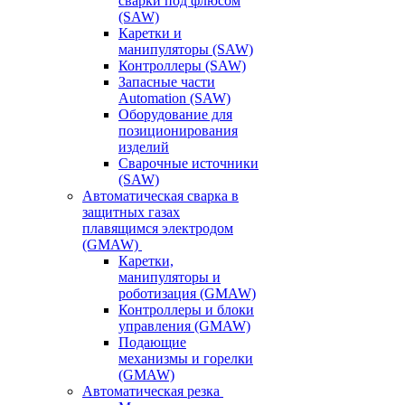
сварки под флюсом
(SAW)
Каретки и
манипуляторы (SAW)
Контроллеры (SAW)
Запасные части
Automation (SAW)
Оборудование для
позиционирования
изделий
Сварочные источники
(SAW)
Автоматическая сварка в
защитных газах
плавящимся электродом
(GMAW)
Каретки,
манипуляторы и
роботизация (GMAW)
Контроллеры и блоки
управления (GMAW)
Подающие
механизмы и горелки
(GMAW)
Автоматическая резка