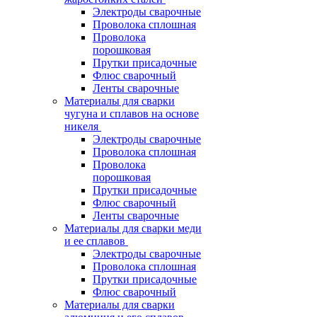
Электроды сварочные
Проволока сплошная
Проволока
порошковая
Прутки присадочные
Флюс сварочный
Ленты сварочные
Материалы для сварки
чугуна и сплавов на основе
никеля
Электроды сварочные
Проволока сплошная
Проволока
порошковая
Прутки присадочные
Флюс сварочный
Ленты сварочные
Материалы для сварки меди
и ее сплавов
Электроды сварочные
Проволока сплошная
Прутки присадочные
Флюс сварочный
Материалы для сварки