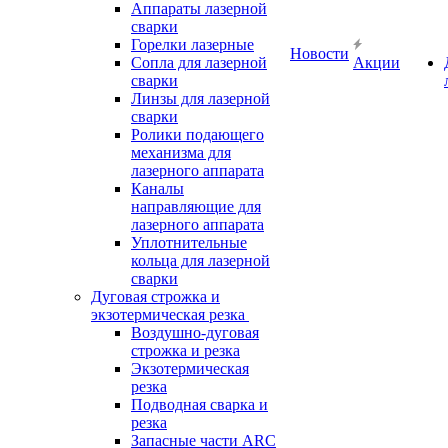
Аппараты лазерной
сварки
Горелки лазерные
Новости
Сопла для лазерной
Акции
сварки
Линзы для лазерной
сварки
Ролики подающего
механизма для
лазерного аппарата
Каналы
направляющие для
лазерного аппарата
Уплотнительные
кольца для лазерной
сварки
Дуговая строжка и
экзотермическая резка
Воздушно-дуговая
строжка и резка
Экзотермическая
резка
Подводная сварка и
резка
Запасные части ARC