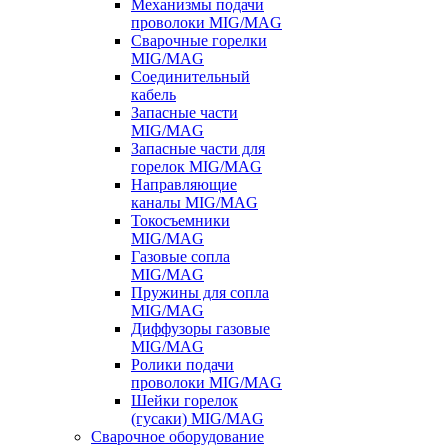
Механизмы подачи
проволоки MIG/MAG
Сварочные горелки
MIG/MAG
Соединительный
кабель
Запасные части
MIG/MAG
Запасные части для
горелок MIG/MAG
Направляющие
каналы MIG/MAG
Токосъемники
MIG/MAG
Газовые сопла
MIG/MAG
Пружины для сопла
MIG/MAG
Диффузоры газовые
MIG/MAG
Ролики подачи
проволоки MIG/MAG
Шейки горелок
(гусаки) MIG/MAG
Сварочное оборудование