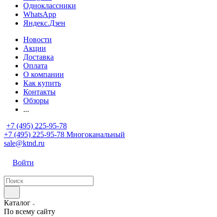
Одноклассники
WhatsApp
Яндекс.Дзен
Новости
Акции
Доставка
Оплата
О компании
Как купить
Контакты
Обзоры
...
+7 (495) 225-95-78
+7 (495) 225-95-78
Многоканальный
sale@ktnd.ru
Войти
Каталог
По всему сайту