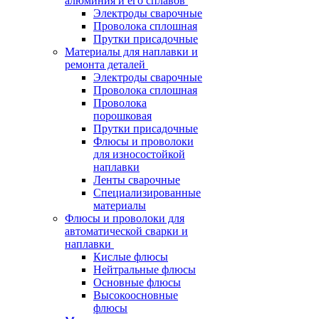
алюминия и его сплавов
Электроды сварочные
Проволока сплошная
Прутки присадочные
Материалы для наплавки и
ремонта деталей
Электроды сварочные
Проволока сплошная
Проволока
порошковая
Прутки присадочные
Флюсы и проволоки
для износостойкой
наплавки
Ленты сварочные
Специализированные
материалы
Флюсы и проволоки для
автоматической сварки и
наплавки
Кислые флюсы
Нейтральные флюсы
Основные флюсы
Высокоосновные
флюсы