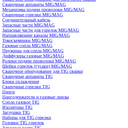
Сварочные аппараты MIG/MAG
Механизмы подачи проволоки MIG/MAG
Сварочные горелки MIG/MAG
Соединительный кабель
Запасные части MIG/MAG
Запасные части для горелок MIG/MAG
Направляющие каналы MIG/MAG
Токосъемники MIG/MAG
Газовые сопла MIG/MAG
Пружины для сопла MIG/MAG
Диффузоры газовые MIG/MAG
Ролики подачи проволоки MIG/MAG
Шейки горелок (гусаки) MIG/MAG
Сварочное оборудование для TIG сварки
Сварочные аппараты TIG
Блоки охлаждения
Сварочные горелки TIG
Цанги
Цангодержатели и газовые линзы
Сопло газовое TIG
Изоляторы TIG
Заглушки TIG
Наборы для TIG горелки
Головки TIG горелок
Запасные части TIG