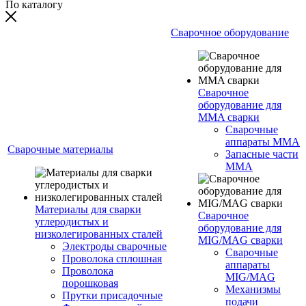
По каталогу
Сварочное оборудование
Сварочное
оборудование для
MMA сварки
Сварочные
аппараты MMA
Сварочные материалы
Запасные части
MMA
Материалы для сварки
Сварочное
углеродистых и
оборудование для
низколегированных сталей
MIG/MAG сварки
Электроды сварочные
Сварочные
Проволока сплошная
аппараты
Проволока
MIG/MAG
порошковая
Механизмы
Прутки присадочные
подачи