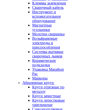
Клеммы заземления
Сварочный кабель
Инструмент и
вспомогательное
оборудование
Магнитные
угольники
Молотки сварщика
Вольфрамовые
электроды и
приспособления
Системы вытяжки
сварочных дымов
Керамические
подкладки
Упаковка Marathon
Pac
Маркеры
Абразивные круги
Круги отрезные по
металлу
Круги зачистные
Круги лепестковые
тарельчатые
Самозацепляемые