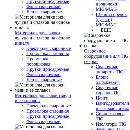
Прутки присадочные
проволоки
Флюс сварочный
MIG/MAG
Ленты сварочные
Шейки горелок
(гусаки)
MIG/MAG
+ ЕЩЕ
Материалы для сварки
чугуна и сплавов на основе
никеля
Электроды сварочные
Сварочное
Проволока сплошная
оборудование для TIG
Проволока
сварки
порошковая
Сварочные
Прутки присадочные
аппараты TIG
Флюс сварочный
Блоки
Ленты сварочные
охлаждения
Сварочные
горелки TIG
Материалы для сварки меди
Цанги
и ее сплавов
Цангодержатели
Электроды сварочные
и газовые линзы
Проволока сплошная
Сопло газовое
Прутки присадочные
TIG
Флюс сварочный
Изоляторы TIG
Заглушки TIG