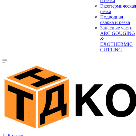
и резка
Экзотермическая
резка
Подводная
сварка и резка
Запасные части
ARC GOUGING
&
EXOTHERMIC
CUTTING
Каталог