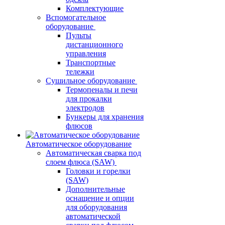
Комплектующие
Вспомогательное
оборудование
Пульты
дистанционного
управления
Транспортные
тележки
Сушильное оборудование
Термопеналы и печи
для прокалки
электродов
Бункеры для хранения
флюсов
Автоматическое оборудование
Автоматическая сварка под
слоем флюса (SAW)
Головки и горелки
(SAW)
Дополнительные
оснащение и опции
для оборудования
автоматической