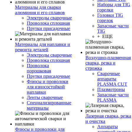
Наборы для TIG
Материалы для сварки
горелки
алюминия и его сплавов
Головки TIG
Электроды сварочные
горелок
Проволока сплошная
Запасные части
Прутки присадочные
TIG
+ ЕЩЕ
Материалы для наплавки и
ремонта деталей
Электроды сварочные
Воздушно-плазменная
Проволока сплошная
сварка, резка и
Проволока
строжка
порошковая
Сварочные
Прутки присадочные
аппараты
Флюсы и проволоки
PLASMA CUT
для износостойкой
Плазмотроны
наплавки
Запасные части
Ленты сварочные
PLASMA
Специализированные
материалы
Лазерная сварка, резка
и очистка
Аппараты
Флюсы и проволоки для
лазерной сварки