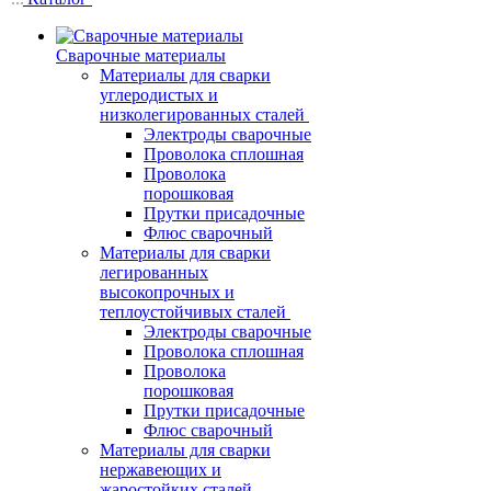
Сварочные материалы
Материалы для сварки
углеродистых и
низколегированных сталей
Электроды сварочные
Проволока сплошная
Проволока
порошковая
Прутки присадочные
Флюс сварочный
Материалы для сварки
легированных
высокопрочных и
теплоустойчивых сталей
Электроды сварочные
Проволока сплошная
Проволока
порошковая
Прутки присадочные
Флюс сварочный
Материалы для сварки
нержавеющих и
жаростойких сталей