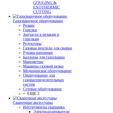
GOUGING &
EXOTHERMIC
CUTTING
Газосварочное оборудование
Резаки
Горелки
Запчасти к резакам и
горелкам
Редукторы
Газовые вентили для сварки
Рукава напорные
Баллоны для газосварки
Манометры
Машины газовой резки
Медицинское оборудование
Оборудование для
газораспределительных
систем
Сетевое оборудование
+ ЕЩЕ 2
Сварочные аксессуары
Инструменты сварщика
Электрододержатели