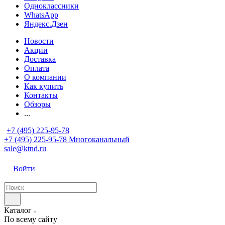
Одноклассники
WhatsApp
Яндекс.Дзен
Новости
Акции
Доставка
Оплата
О компании
Как купить
Контакты
Обзоры
...
+7 (495) 225-95-78
+7 (495) 225-95-78
Многоканальный
sale@ktnd.ru
Войти
Каталог
По всему сайту