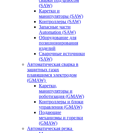
сварки под флюсом
(SAW)
Каретки и
манипуляторы (SAW)
Контроллеры (SAW)
Запасные части
Automation (SAW)
Оборудование для
позиционирования
изделий
Сварочные источники
(SAW)
Автоматическая сварка в
защитных газах
плавящимся электродом
(GMAW)
Каретки,
манипуляторы и
роботизация (GMAW)
Контроллеры и блоки
управления (GMAW)
Подающие
механизмы и горелки
(GMAW)
Автоматическая резка