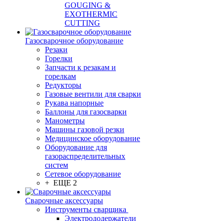
GOUGING &
EXOTHERMIC
CUTTING
Газосварочное оборудование
Резаки
Горелки
Запчасти к резакам и
горелкам
Редукторы
Газовые вентили для сварки
Рукава напорные
Баллоны для газосварки
Манометры
Машины газовой резки
Медицинское оборудование
Оборудование для
газораспределительных
систем
Сетевое оборудование
+ ЕЩЕ 2
Сварочные аксессуары
Инструменты сварщика
Электрододержатели