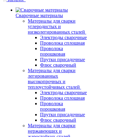
Сварочные материалы
Материалы для сварки
углеродистых и
низколегированных сталей
Электроды сварочные
Проволока сплошная
Проволока
порошковая
Прутки присадочные
Флюс сварочный
Материалы для сварки
легированных
высокопрочных и
теплоустойчивых сталей
Электроды сварочные
Проволока сплошная
Проволока
порошковая
Прутки присадочные
Флюс сварочный
Материалы для сварки
нержавеющих и
жаростойких сталей