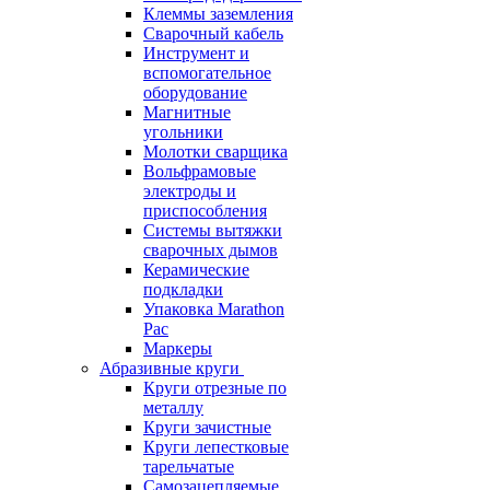
Клеммы заземления
Сварочный кабель
Инструмент и
вспомогательное
оборудование
Магнитные
угольники
Молотки сварщика
Вольфрамовые
электроды и
приспособления
Системы вытяжки
сварочных дымов
Керамические
подкладки
Упаковка Marathon
Pac
Маркеры
Абразивные круги
Круги отрезные по
металлу
Круги зачистные
Круги лепестковые
тарельчатые
Самозацепляемые