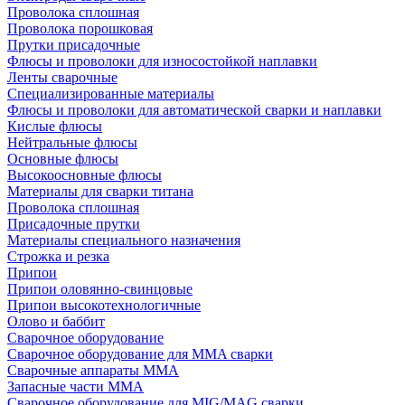
Проволока сплошная
Проволока порошковая
Прутки присадочные
Флюсы и проволоки для износостойкой наплавки
Ленты сварочные
Специализированные материалы
Флюсы и проволоки для автоматической сварки и наплавки
Кислые флюсы
Нейтральные флюсы
Основные флюсы
Высокоосновные флюсы
Материалы для сварки титана
Проволока сплошная
Присадочные прутки
Материалы специального назначения
Строжка и резка
Припои
Припои оловянно-свинцовые
Припои высокотехнологичные
Олово и баббит
Сварочное оборудование
Сварочное оборудование для MMA сварки
Сварочные аппараты MMA
Запасные части MMA
Сварочное оборудование для MIG/MAG сварки