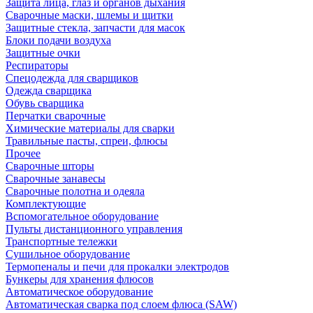
Защита лица, глаз и органов дыхания
Сварочные маски, шлемы и щитки
Защитные стекла, запчасти для масок
Блоки подачи воздуха
Защитные очки
Респираторы
Спецодежда для сварщиков
Одежда сварщика
Обувь сварщика
Перчатки сварочные
Химические материалы для сварки
Травильные пасты, спреи, флюсы
Прочее
Сварочные шторы
Сварочные занавесы
Сварочные полотна и одеяла
Комплектующие
Вспомогательное оборудование
Пульты дистанционного управления
Транспортные тележки
Сушильное оборудование
Термопеналы и печи для прокалки электродов
Бункеры для хранения флюсов
Автоматическое оборудование
Автоматическая сварка под слоем флюса (SAW)