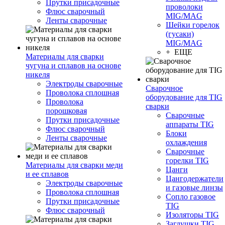
Прутки присадочные
проволоки
Флюс сварочный
MIG/MAG
Ленты сварочные
Шейки горелок
(гусаки)
MIG/MAG
+ ЕЩЕ
Материалы для сварки
чугуна и сплавов на основе
никеля
Электроды сварочные
Сварочное
Проволока сплошная
оборудование для TIG
Проволока
сварки
порошковая
Сварочные
Прутки присадочные
аппараты TIG
Флюс сварочный
Блоки
Ленты сварочные
охлаждения
Сварочные
горелки TIG
Материалы для сварки меди
Цанги
и ее сплавов
Цангодержатели
Электроды сварочные
и газовые линзы
Проволока сплошная
Сопло газовое
Прутки присадочные
TIG
Флюс сварочный
Изоляторы TIG
Заглушки TIG