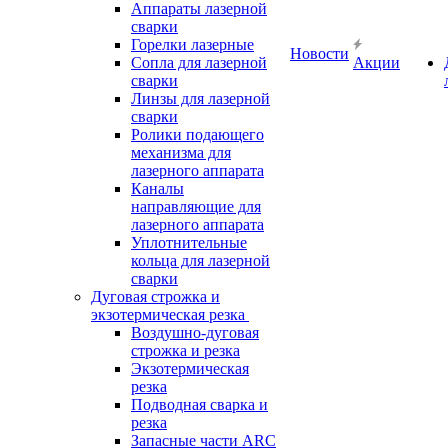
Аппараты лазерной
сварки
Горелки лазерные
Новости
Сопла для лазерной
Акции
сварки
Линзы для лазерной
сварки
Ролики подающего
механизма для
лазерного аппарата
Каналы
направляющие для
лазерного аппарата
Уплотнительные
кольца для лазерной
сварки
Дуговая строжка и
экзотермическая резка
Воздушно-дуговая
строжка и резка
Экзотермическая
резка
Подводная сварка и
резка
Запасные части ARC