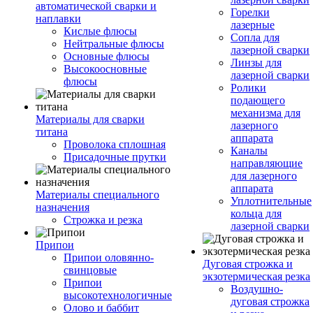
автоматической сварки и
Горелки
наплавки
лазерные
Кислые флюсы
Сопла для
Нейтральные флюсы
лазерной сварки
Основные флюсы
Линзы для
Высокоосновные
лазерной сварки
флюсы
Ролики
подающего
механизма для
Материалы для сварки
лазерного
титана
аппарата
Проволока сплошная
Каналы
Присадочные прутки
направляющие
для лазерного
аппарата
Материалы специального
Уплотнительные
назначения
кольца для
Строжка и резка
лазерной сварки
Припои
Припои оловянно-
Дуговая строжка и
свинцовые
экзотермическая резка
Припои
Воздушно-
высокотехнологичные
дуговая строжка
Олово и баббит