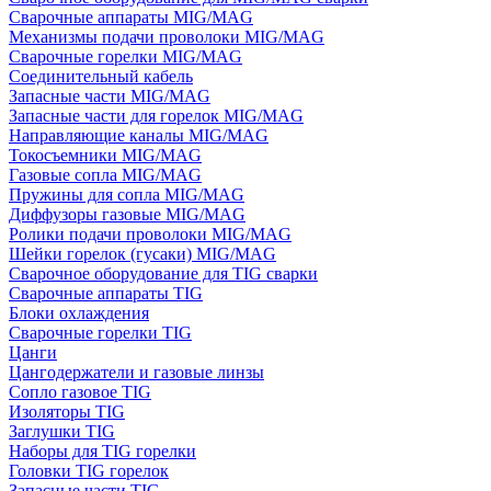
Сварочные аппараты MIG/MAG
Механизмы подачи проволоки MIG/MAG
Сварочные горелки MIG/MAG
Соединительный кабель
Запасные части MIG/MAG
Запасные части для горелок MIG/MAG
Направляющие каналы MIG/MAG
Токосъемники MIG/MAG
Газовые сопла MIG/MAG
Пружины для сопла MIG/MAG
Диффузоры газовые MIG/MAG
Ролики подачи проволоки MIG/MAG
Шейки горелок (гусаки) MIG/MAG
Сварочное оборудование для TIG сварки
Сварочные аппараты TIG
Блоки охлаждения
Сварочные горелки TIG
Цанги
Цангодержатели и газовые линзы
Сопло газовое TIG
Изоляторы TIG
Заглушки TIG
Наборы для TIG горелки
Головки TIG горелок
Запасные части TIG