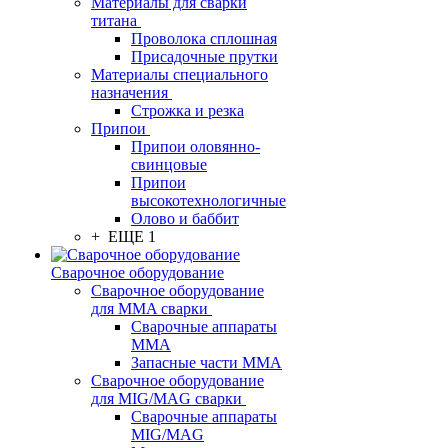
Материалы для сварки
титана
Проволока сплошная
Присадочные прутки
Материалы специального
назначения
Строжка и резка
Припои
Припои оловянно-
свинцовые
Припои
высокотехнологичные
Олово и баббит
+ ЕЩЕ 1
Сварочное оборудование
Сварочное оборудование
для MMA сварки
Сварочные аппараты
MMA
Запасные части MMA
Сварочное оборудование
для MIG/MAG сварки
Сварочные аппараты
MIG/MAG