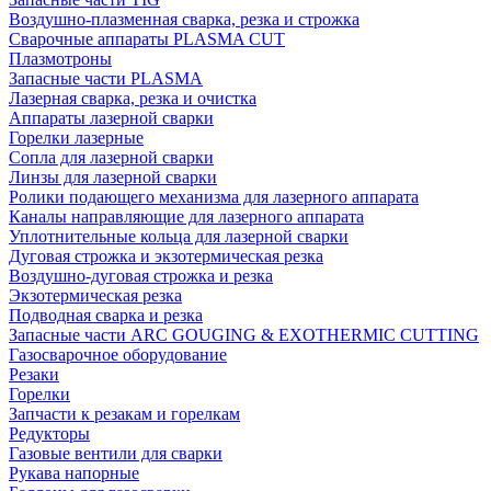
Воздушно-плазменная сварка, резка и строжка
Сварочные аппараты PLASMA CUT
Плазмотроны
Запасные части PLASMA
Лазерная сварка, резка и очистка
Аппараты лазерной сварки
Горелки лазерные
Сопла для лазерной сварки
Линзы для лазерной сварки
Ролики подающего механизма для лазерного аппарата
Каналы направляющие для лазерного аппарата
Уплотнительные кольца для лазерной сварки
Дуговая строжка и экзотермическая резка
Воздушно-дуговая строжка и резка
Экзотермическая резка
Подводная сварка и резка
Запасные части ARC GOUGING & EXOTHERMIC CUTTING
Газосварочное оборудование
Резаки
Горелки
Запчасти к резакам и горелкам
Редукторы
Газовые вентили для сварки
Рукава напорные