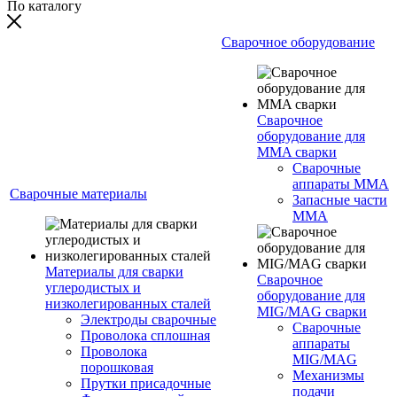
По каталогу
Сварочное оборудование
Сварочное
оборудование для
MMA сварки
Сварочные
аппараты MMA
Сварочные материалы
Запасные части
MMA
Материалы для сварки
Сварочное
углеродистых и
оборудование для
низколегированных сталей
MIG/MAG сварки
Электроды сварочные
Сварочные
Проволока сплошная
аппараты
Проволока
MIG/MAG
порошковая
Механизмы
Прутки присадочные
подачи