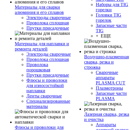
Наборы для TIG
Материалы для сварки
горелки
алюминия и его сплавов
Головки TIG
Электроды сварочные
горелок
Проволока сплошная
Запасные части
Прутки присадочные
TIG
+ ЕЩЕ
Материалы для наплавки и
ремонта деталей
Электроды сварочные
Воздушно-плазменная
Проволока сплошная
сварка, резка и
Проволока
строжка
порошковая
Сварочные
Прутки присадочные
аппараты
Флюсы и проволоки
PLASMA CUT
для износостойкой
Плазмотроны
наплавки
Запасные части
Ленты сварочные
PLASMA
Специализированные
материалы
Лазерная сварка, резка
и очистка
Аппараты
Флюсы и проволоки для
лазерной сварки