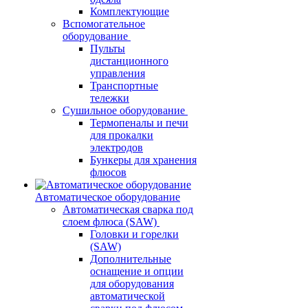
Комплектующие
Вспомогательное
оборудование
Пульты
дистанционного
управления
Транспортные
тележки
Сушильное оборудование
Термопеналы и печи
для прокалки
электродов
Бункеры для хранения
флюсов
Автоматическое оборудование
Автоматическая сварка под
слоем флюса (SAW)
Головки и горелки
(SAW)
Дополнительные
оснащение и опции
для оборудования
автоматической