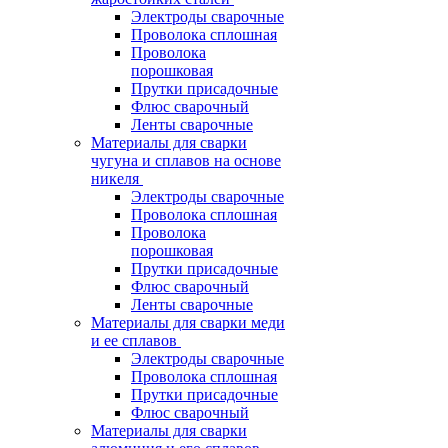
Электроды сварочные
Проволока сплошная
Проволока
порошковая
Прутки присадочные
Флюс сварочный
Ленты сварочные
Материалы для сварки
чугуна и сплавов на основе
никеля
Электроды сварочные
Проволока сплошная
Проволока
порошковая
Прутки присадочные
Флюс сварочный
Ленты сварочные
Материалы для сварки меди
и ее сплавов
Электроды сварочные
Проволока сплошная
Прутки присадочные
Флюс сварочный
Материалы для сварки