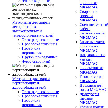
Флюс сварочный
проволоки
MIG/MAG
Сварочные
горелки
MIG/MAG
Материалы для сварки
Соединительны
легированных
кабель
высокопрочных и
Запасные части
теплоустойчивых сталей
MIG/MAG
Электроды сварочные
Запасные части
Проволока сплошная
для горелок
Проволока
MIG/MAG
порошковая
Направляющие
Прутки присадочные
каналы
Флюс сварочный
MIG/MAG
Токосъемники
MIG/MAG
Газовые сопла
Материалы для сварки
MIG/MAG
нержавеющих и
Пружины для
жаростойких сталей
сопла MIG/MAG
Электроды сварочные
Диффузоры
Проволока сплошная
газовые
Проволока
MIG/MAG
порошковая
Ролики подачи