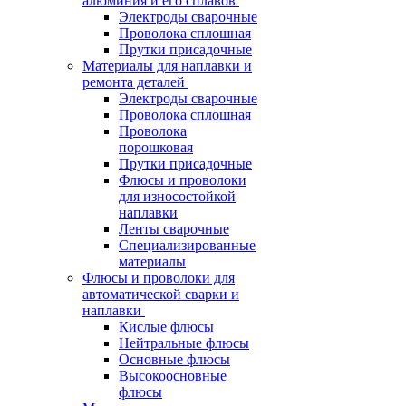
алюминия и его сплавов
Электроды сварочные
Проволока сплошная
Прутки присадочные
Материалы для наплавки и
ремонта деталей
Электроды сварочные
Проволока сплошная
Проволока
порошковая
Прутки присадочные
Флюсы и проволоки
для износостойкой
наплавки
Ленты сварочные
Специализированные
материалы
Флюсы и проволоки для
автоматической сварки и
наплавки
Кислые флюсы
Нейтральные флюсы
Основные флюсы
Высокоосновные
флюсы