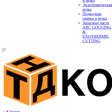
и резка
Экзотермическая
резка
Подводная
сварка и резка
Запасные части
ARC GOUGING
&
EXOTHERMIC
CUTTING
Каталог