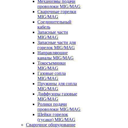
Механизмы подачи
проволоки MIG/MAG
Сварочные горелки
MIG/MAG
Соединительный
кабель
Запасные части
MIG/MAG
Запасные части для
горелок MIG/MAG
Направляющие
каналы MIG/MAG
Токосъемники
MIG/MAG
Газовые сопла
MIG/MAG
Пружины для сопла
MIG/MAG
Диффузоры газовые
MIG/MAG
Ролики подачи
проволоки MIG/MAG
Шейки горелок
(гусаки) MIG/MAG
Сварочное оборудование