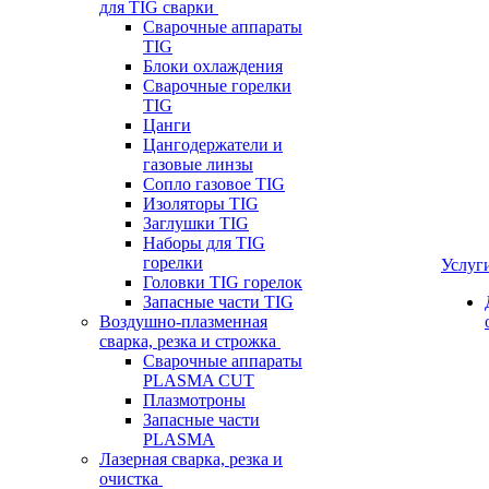
для TIG сварки
Сварочные аппараты
TIG
Блоки охлаждения
Сварочные горелки
TIG
Цанги
Цангодержатели и
газовые линзы
Сопло газовое TIG
Изоляторы TIG
Заглушки TIG
Наборы для TIG
горелки
Услуг
Головки TIG горелок
Запасные части TIG
Воздушно-плазменная
сварка, резка и строжка
Сварочные аппараты
PLASMA CUT
Плазмотроны
Запасные части
PLASMA
Лазерная сварка, резка и
очистка