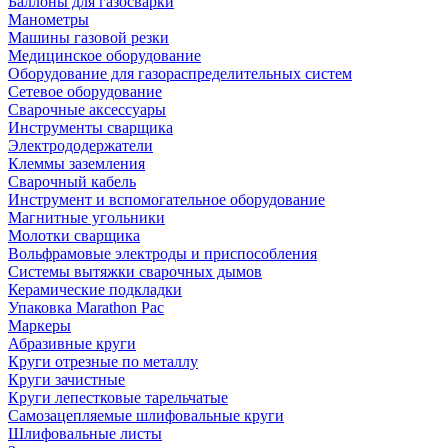
Баллоны для газосварки
Манометры
Машины газовой резки
Медицинское оборудование
Оборудование для газораспределительных систем
Сетевое оборудование
Сварочные аксессуары
Инструменты сварщика
Электрододержатели
Клеммы заземления
Сварочный кабель
Инструмент и вспомогательное оборудование
Магнитные угольники
Молотки сварщика
Вольфрамовые электроды и приспособления
Системы вытяжки сварочных дымов
Керамические подкладки
Упаковка Marathon Pac
Маркеры
Абразивные круги
Круги отрезные по металлу
Круги зачистные
Круги лепестковые тарельчатые
Самозацепляемые шлифовальные круги
Шлифовальные листы