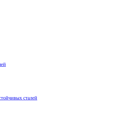
лей
стойчивых сталей