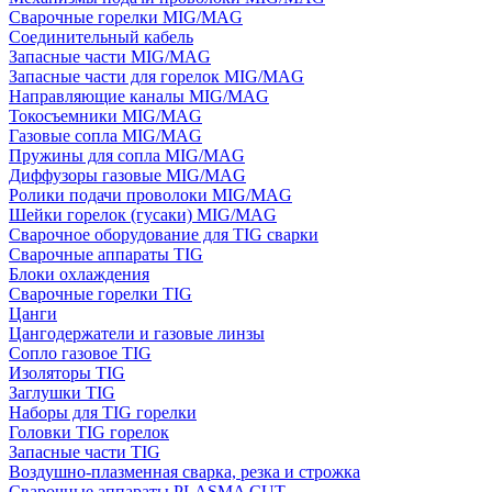
Сварочные горелки MIG/MAG
Соединительный кабель
Запасные части MIG/MAG
Запасные части для горелок MIG/MAG
Направляющие каналы MIG/MAG
Токосъемники MIG/MAG
Газовые сопла MIG/MAG
Пружины для сопла MIG/MAG
Диффузоры газовые MIG/MAG
Ролики подачи проволоки MIG/MAG
Шейки горелок (гусаки) MIG/MAG
Сварочное оборудование для TIG сварки
Сварочные аппараты TIG
Блоки охлаждения
Сварочные горелки TIG
Цанги
Цангодержатели и газовые линзы
Сопло газовое TIG
Изоляторы TIG
Заглушки TIG
Наборы для TIG горелки
Головки TIG горелок
Запасные части TIG
Воздушно-плазменная сварка, резка и строжка
Сварочные аппараты PLASMA CUT