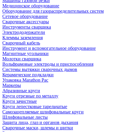
Машины газовой резки
Медицинское оборудование
Оборудование для газораспределительных систем
Сетевое оборудование
Сварочные аксессуары
Инструменты сварщика
Электрододержатели
Клеммы заземления
Сварочный кабель
Инструмент и вспомогательное оборудование
Магнитные угольники
Молотки сварщика
Вольфрамовые электроды и приспособления
Системы вытяжки сварочных дымов
Керамические подкладки
Упаковка Marathon Pac
Маркеры
Абразивные круги
Круги отрезные по металлу
Круги зачистные
Круги лепестковые тарельчатые
Самозацепляемые шлифовальные круги
Шлифовальные листы
Защита лица, глаз и органов дыхания
Сварочные маски, шлемы и щитки