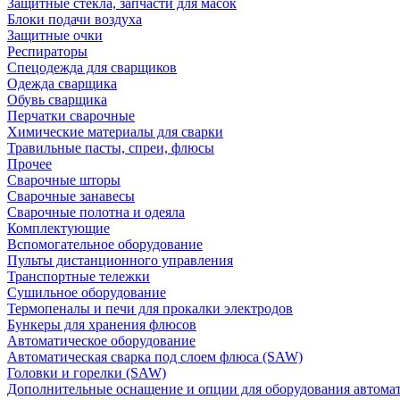
Защитные стекла, запчасти для масок
Блоки подачи воздуха
Защитные очки
Респираторы
Спецодежда для сварщиков
Одежда сварщика
Обувь сварщика
Перчатки сварочные
Химические материалы для сварки
Травильные пасты, спреи, флюсы
Прочее
Сварочные шторы
Сварочные занавесы
Сварочные полотна и одеяла
Комплектующие
Вспомогательное оборудование
Пульты дистанционного управления
Транспортные тележки
Сушильное оборудование
Термопеналы и печи для прокалки электродов
Бункеры для хранения флюсов
Автоматическое оборудование
Автоматическая сварка под слоем флюса (SAW)
Головки и горелки (SAW)
Дополнительные оснащение и опции для оборудования автома