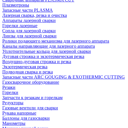
Плазмотроны
Запасные части PLASMA
Лазерная сварка, резка и очистка
Аппараты лазерной сварки
Горелки лазерные
Сопла для лазерной сварки
Линзы для лазерной сварки
Ролики подающего механизма для лазерного аппарата
Каналы направляющие для лазерного аппарата
Уплотнительные кольца для лазерной сварки
Дуговая строжка и экзотермическая резка
Воздушно-дуговая строжка и резка
Экзотермическая резка
Подводная сварка и резка
Запасные части ARC GOUGING & EXOTHERMIC CUTTING
Газосварочное оборудование
Резаки
Горелки
Запчасти к резакам и горелкам
Редукторы
Газовые вентили для сварки
Рукава напорные
Баллоны для газосварки
Манометры