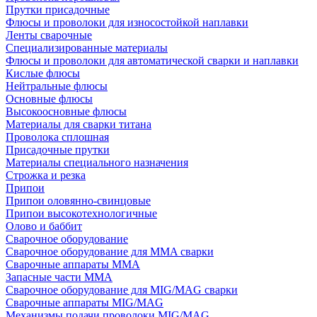
Прутки присадочные
Флюсы и проволоки для износостойкой наплавки
Ленты сварочные
Специализированные материалы
Флюсы и проволоки для автоматической сварки и наплавки
Кислые флюсы
Нейтральные флюсы
Основные флюсы
Высокоосновные флюсы
Материалы для сварки титана
Проволока сплошная
Присадочные прутки
Материалы специального назначения
Строжка и резка
Припои
Припои оловянно-свинцовые
Припои высокотехнологичные
Олово и баббит
Сварочное оборудование
Сварочное оборудование для MMA сварки
Сварочные аппараты MMA
Запасные части MMA
Сварочное оборудование для MIG/MAG сварки
Сварочные аппараты MIG/MAG
Механизмы подачи проволоки MIG/MAG