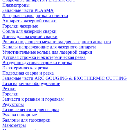
Плазмотроны
Запасные части PLASMA
Лазерная сварка, резка и очистка
Аппараты лазерной сварки
Горелки лазерные
Сопла для лазерной сварки
Линзы для лазерной сварки
Ролики подающего механизма для лазерного аппарата
Каналы направляющие для лазерного аппарата
Уплотнительные кольца для лазерной сварки
Дуговая строжка и экзотермическая резка
Воздушно-дуговая строжка и резка
Экзотермическая резка
Подводная сварка и резка
Запасные части ARC GOUGING & EXOTHERMIC CUTTING
Газосварочное оборудование
Резаки
Горелки
Запчасти к резакам и горелкам
Редукторы
Газовые вентили для сварки
Рукава напорные
Баллоны для газосварки
Манометры