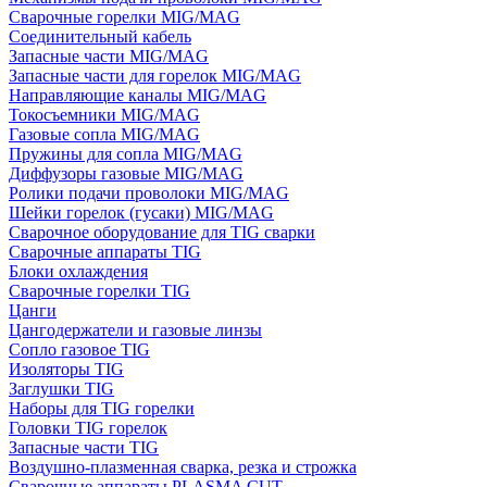
Сварочные горелки MIG/MAG
Соединительный кабель
Запасные части MIG/MAG
Запасные части для горелок MIG/MAG
Направляющие каналы MIG/MAG
Токосъемники MIG/MAG
Газовые сопла MIG/MAG
Пружины для сопла MIG/MAG
Диффузоры газовые MIG/MAG
Ролики подачи проволоки MIG/MAG
Шейки горелок (гусаки) MIG/MAG
Сварочное оборудование для TIG сварки
Сварочные аппараты TIG
Блоки охлаждения
Сварочные горелки TIG
Цанги
Цангодержатели и газовые линзы
Сопло газовое TIG
Изоляторы TIG
Заглушки TIG
Наборы для TIG горелки
Головки TIG горелок
Запасные части TIG
Воздушно-плазменная сварка, резка и строжка
Сварочные аппараты PLASMA CUT