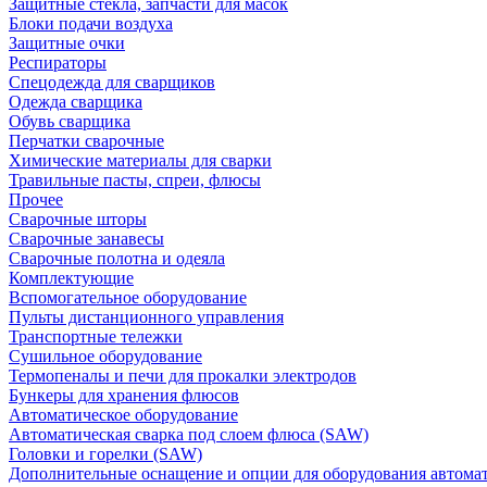
Защитные стекла, запчасти для масок
Блоки подачи воздуха
Защитные очки
Респираторы
Спецодежда для сварщиков
Одежда сварщика
Обувь сварщика
Перчатки сварочные
Химические материалы для сварки
Травильные пасты, спреи, флюсы
Прочее
Сварочные шторы
Сварочные занавесы
Сварочные полотна и одеяла
Комплектующие
Вспомогательное оборудование
Пульты дистанционного управления
Транспортные тележки
Сушильное оборудование
Термопеналы и печи для прокалки электродов
Бункеры для хранения флюсов
Автоматическое оборудование
Автоматическая сварка под слоем флюса (SAW)
Головки и горелки (SAW)
Дополнительные оснащение и опции для оборудования автома