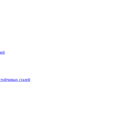
лей
стойчивых сталей