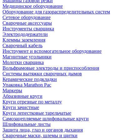
Машины газовой резки
Медицинское оборудование
Оборудование для газораспределительных систем
Сетевое оборудование
Сварочные аксессуары
Инструменты сварщика
Электрододержатели
Клеммы заземления
Сварочный кабель
Инструмент и вспомогательное оборудование
Магнитные угольники
Молотки сварщика
Вольфрамовые электроды и приспособления
Системы вытяжки сварочных дымов
Керамические подкладки
Упаковка Marathon Pac
Маркеры
Абразивные круги
Круги отрезные по металлу
Круги зачистные
Круги лепестковые тарельчатые
Самозацепляемые шлифовальные круги
Шлифовальные листы
Защита лица, глаз и органов дыхания
Сварочные маски, шлемы и щитки