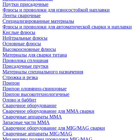
Прутки присадочные
Флюсы и проволоки для износостойкой наплавки
Ленты сварочные
Специализированные материалы
Флюсы и проволоки для автоматической сварки и наплавки
Кислые флюсы
Нейтральные флюсы
Основные флюсы
Высокоосновные флюсы
Материалы для сварки титана
Проволока сплошная
Присадочные прутки
Материалы специального назначения
Строжка и резка
Припои
Припои оловянно-свинцовые
Припои высокотехнологичные
Олово и баббит
Сварочное оборудование
Сварочное оборудование для MMA сварки
Сварочные аппараты MMA
Запасные части MMA
Сварочное оборудование для MIG/MAG сварки
Сварочные аппараты MIG/MAG
Механизмы подачи проволоки MIG/MAG