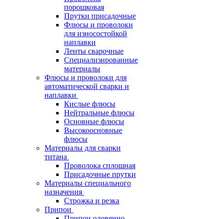
порошковая
Прутки присадочные
Флюсы и проволоки
для износостойкой
наплавки
Ленты сварочные
Специализированные
материалы
Флюсы и проволоки для
автоматической сварки и
наплавки
Кислые флюсы
Нейтральные флюсы
Основные флюсы
Высокоосновные
флюсы
Материалы для сварки
титана
Проволока сплошная
Присадочные прутки
Материалы специального
назначения
Строжка и резка
Припои
Припои оловянно-