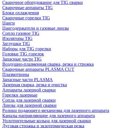
Сварочное оборудование для TIG сварки
Сварочные аппараты TIG
Блоки охлаждения
Сварочные горелки TIG
Цанги
Цангодержатели и газовые линзы
Сопло газовое TIG
Изоляторы TIG
Заглушки TIG
Наборы для TIG горелки
Головки TIG горелок
Запасные части TIG
Воздушно-плазменная сварка, резка и строжка
Сварочные аппараты PLASMA CUT
Плазмотроны
Запасные части PLASMA
Лазерная сварка, резка и очистка
Аппараты лазерной сварки
Горелки лазерные
Сопла для лазерной сварки
Линзы для лазерной сварки
Ролики подающего механизма для лазерного аппарата
Каналы направляющие для лазерного аппарата
Уплотнительные кольца для лазерной сварки
Дуговая строжка и экзотермическая резка