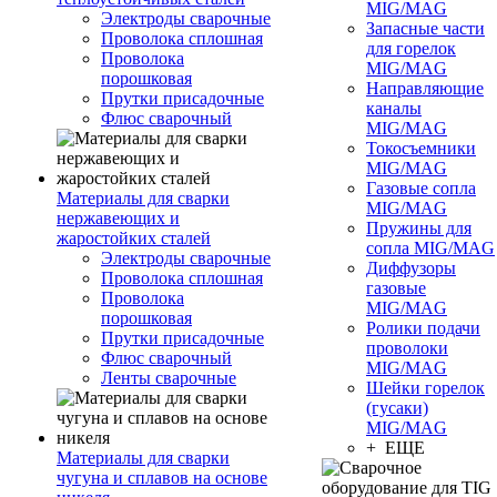
MIG/MAG
Электроды сварочные
Запасные части
Проволока сплошная
для горелок
Проволока
MIG/MAG
порошковая
Направляющие
Прутки присадочные
каналы
Флюс сварочный
MIG/MAG
Токосъемники
MIG/MAG
Газовые сопла
Материалы для сварки
MIG/MAG
нержавеющих и
Пружины для
жаростойких сталей
сопла MIG/MAG
Электроды сварочные
Диффузоры
Проволока сплошная
газовые
Проволока
MIG/MAG
порошковая
Ролики подачи
Прутки присадочные
проволоки
Флюс сварочный
MIG/MAG
Ленты сварочные
Шейки горелок
(гусаки)
MIG/MAG
+ ЕЩЕ
Материалы для сварки
чугуна и сплавов на основе