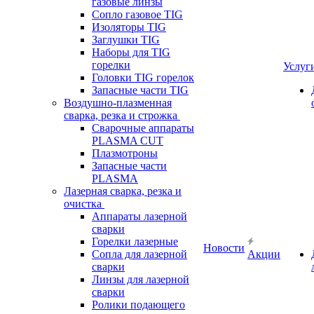
газовые линзы
Сопло газовое TIG
Изоляторы TIG
Заглушки TIG
Наборы для TIG
горелки
Услуг
Головки TIG горелок
Запасные части TIG
Воздушно-плазменная
сварка, резка и строжка
Сварочные аппараты
PLASMA CUT
Плазмотроны
Запасные части
PLASMA
Лазерная сварка, резка и
очистка
Аппараты лазерной
сварки
Горелки лазерные
Новости
Сопла для лазерной
Акции
сварки
Линзы для лазерной
сварки
Ролики подающего