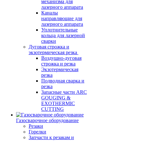
механизма для
лазерного аппарата
Каналы
направляющие для
лазерного аппарата
Уплотнительные
кольца для лазерной
сварки
Дуговая строжка и
экзотермическая резка
Воздушно-дуговая
строжка и резка
Экзотермическая
резка
Подводная сварка и
резка
Запасные части ARC
GOUGING &
EXOTHERMIC
CUTTING
Газосварочное оборудование
Резаки
Горелки
Запчасти к резакам и