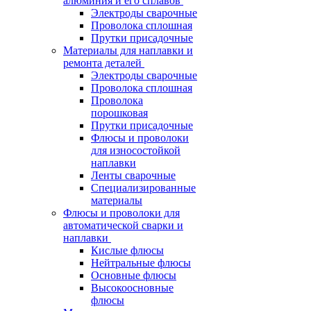
алюминия и его сплавов
Электроды сварочные
Проволока сплошная
Прутки присадочные
Материалы для наплавки и
ремонта деталей
Электроды сварочные
Проволока сплошная
Проволока
порошковая
Прутки присадочные
Флюсы и проволоки
для износостойкой
наплавки
Ленты сварочные
Специализированные
материалы
Флюсы и проволоки для
автоматической сварки и
наплавки
Кислые флюсы
Нейтральные флюсы
Основные флюсы
Высокоосновные
флюсы