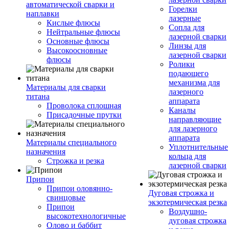
автоматической сварки и
Горелки
наплавки
лазерные
Кислые флюсы
Сопла для
Нейтральные флюсы
лазерной сварки
Основные флюсы
Линзы для
Высокоосновные
лазерной сварки
флюсы
Ролики
подающего
механизма для
Материалы для сварки
лазерного
титана
аппарата
Проволока сплошная
Каналы
Присадочные прутки
направляющие
для лазерного
аппарата
Материалы специального
Уплотнительные
назначения
кольца для
Строжка и резка
лазерной сварки
Припои
Припои оловянно-
Дуговая строжка и
свинцовые
экзотермическая резка
Припои
Воздушно-
высокотехнологичные
дуговая строжка
Олово и баббит