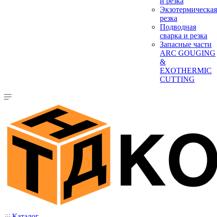
и резка
Экзотермическая
резка
Подводная
сварка и резка
Запасные части
ARC GOUGING
&
EXOTHERMIC
CUTTING
Каталог