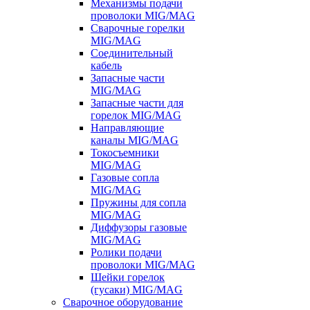
Механизмы подачи
проволоки MIG/MAG
Сварочные горелки
MIG/MAG
Соединительный
кабель
Запасные части
MIG/MAG
Запасные части для
горелок MIG/MAG
Направляющие
каналы MIG/MAG
Токосъемники
MIG/MAG
Газовые сопла
MIG/MAG
Пружины для сопла
MIG/MAG
Диффузоры газовые
MIG/MAG
Ролики подачи
проволоки MIG/MAG
Шейки горелок
(гусаки) MIG/MAG
Сварочное оборудование