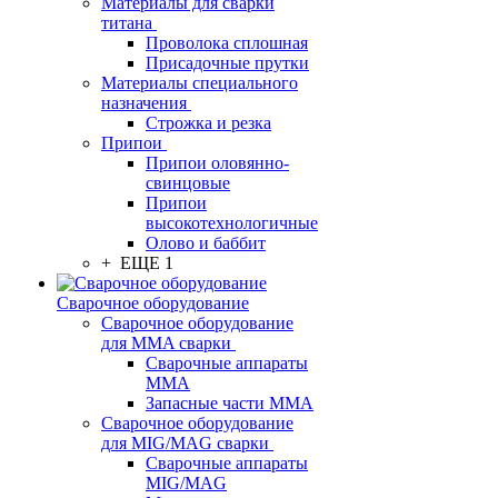
Материалы для сварки
титана
Проволока сплошная
Присадочные прутки
Материалы специального
назначения
Строжка и резка
Припои
Припои оловянно-
свинцовые
Припои
высокотехнологичные
Олово и баббит
+ ЕЩЕ 1
Сварочное оборудование
Сварочное оборудование
для MMA сварки
Сварочные аппараты
MMA
Запасные части MMA
Сварочное оборудование
для MIG/MAG сварки
Сварочные аппараты
MIG/MAG