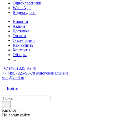
Одноклассники
WhatsApp
Яндекс.Дзен
Новости
Акции
Доставка
Оплата
О компании
Как купить
Контакты
Обзоры
...
+7 (495) 225-95-78
+7 (495) 225-95-78
Многоканальный
sale@ktnd.ru
Войти
Каталог
По всему сайту