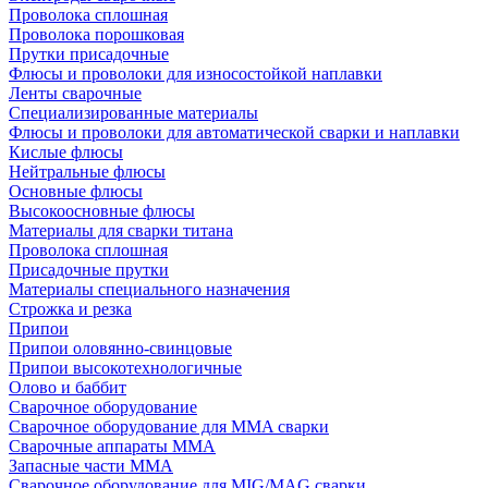
Проволока сплошная
Проволока порошковая
Прутки присадочные
Флюсы и проволоки для износостойкой наплавки
Ленты сварочные
Специализированные материалы
Флюсы и проволоки для автоматической сварки и наплавки
Кислые флюсы
Нейтральные флюсы
Основные флюсы
Высокоосновные флюсы
Материалы для сварки титана
Проволока сплошная
Присадочные прутки
Материалы специального назначения
Строжка и резка
Припои
Припои оловянно-свинцовые
Припои высокотехнологичные
Олово и баббит
Сварочное оборудование
Сварочное оборудование для MMA сварки
Сварочные аппараты MMA
Запасные части MMA
Сварочное оборудование для MIG/MAG сварки