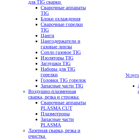
для TIG сварки
Сварочные аппараты
TIG
Блоки охлаждения
Сварочные горелки
TIG
Цанги
Цангодержатели и
газовые линзы
Сопло газовое TIG
Изоляторы TIG
Заглушки TIG
Наборы для TIG
горелки
Услуг
Головки TIG горелок
Запасные части TIG
Воздушно-плазменная
сварка, резка и строжка
Сварочные аппараты
PLASMA CUT
Плазмотроны
Запасные части
PLASMA
Лазерная сварка, резка и
очистка