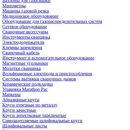
Баллоны для газосварки
Манометры
Машины газовой резки
Медицинское оборудование
Оборудование для газораспределительных систем
Сетевое оборудование
Сварочные аксессуары
Инструменты сварщика
Электрододержатели
Клеммы заземления
Сварочный кабель
Инструмент и вспомогательное оборудование
Магнитные угольники
Молотки сварщика
Вольфрамовые электроды и приспособления
Системы вытяжки сварочных дымов
Керамические подкладки
Упаковка Marathon Pac
Маркеры
Абразивные круги
Круги отрезные по металлу
Круги зачистные
Круги лепестковые тарельчатые
Самозацепляемые шлифовальные круги
Шлифовальные листы