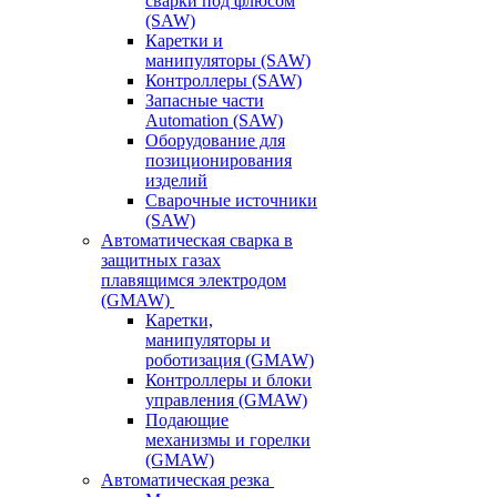
сварки под флюсом
(SAW)
Каретки и
манипуляторы (SAW)
Контроллеры (SAW)
Запасные части
Automation (SAW)
Оборудование для
позиционирования
изделий
Сварочные источники
(SAW)
Автоматическая сварка в
защитных газах
плавящимся электродом
(GMAW)
Каретки,
манипуляторы и
роботизация (GMAW)
Контроллеры и блоки
управления (GMAW)
Подающие
механизмы и горелки
(GMAW)
Автоматическая резка