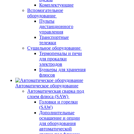
Комплектующие
Вспомогательное
оборудование
Пульты
дистанционного
управления
Транспортные
тележки
Сушильное оборудование
Термопеналы и печи
для прокалки
электродов
Бункеры для хранения
флюсов
Автоматическое оборудование
Автоматическая сварка под
слоем флюса (SAW)
Головки и горелки
(SAW)
Дополнительные
оснащение и опции
для оборудования
автоматической