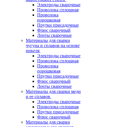
Электроды сварочные
Проволока сплошная
Проволока
порошковая
Прутки присадочные
Флюс сварочный
Ленты сварочные
Материалы для сварки
чугуна и сплавов на основе
никеля
Электроды сварочные
Проволока сплошная
Проволока
порошковая
Прутки присадочные
Флюс сварочный
Ленты сварочные
Материалы для сварки меди
и ее сплавов
Электроды сварочные
Проволока сплошная
Прутки присадочные
Флюс сварочный
Материалы для сварки