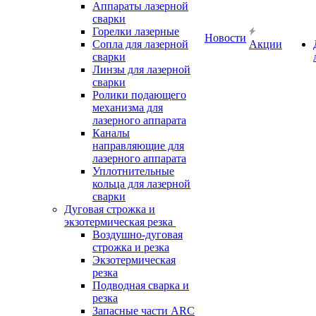
Аппараты лазерной
сварки
Горелки лазерные
Новости
Сопла для лазерной
Акции
сварки
Линзы для лазерной
сварки
Ролики подающего
механизма для
лазерного аппарата
Каналы
направляющие для
лазерного аппарата
Уплотнительные
кольца для лазерной
сварки
Дуговая строжка и
экзотермическая резка
Воздушно-дуговая
строжка и резка
Экзотермическая
резка
Подводная сварка и
резка
Запасные части ARC