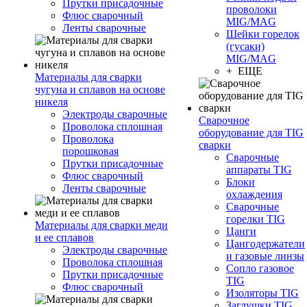
Прутки присадочные
проволоки
Флюс сварочный
MIG/MAG
Ленты сварочные
Шейки горелок
(гусаки)
MIG/MAG
+ ЕЩЕ
Материалы для сварки
чугуна и сплавов на основе
никеля
Электроды сварочные
Сварочное
Проволока сплошная
оборудование для TIG
Проволока
сварки
порошковая
Сварочные
Прутки присадочные
аппараты TIG
Флюс сварочный
Блоки
Ленты сварочные
охлаждения
Сварочные
горелки TIG
Материалы для сварки меди
Цанги
и ее сплавов
Цангодержатели
Электроды сварочные
и газовые линзы
Проволока сплошная
Сопло газовое
Прутки присадочные
TIG
Флюс сварочный
Изоляторы TIG
Заглушки TIG