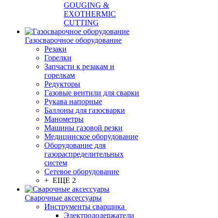
GOUGING &
EXOTHERMIC
CUTTING
Газосварочное оборудование
Резаки
Горелки
Запчасти к резакам и
горелкам
Редукторы
Газовые вентили для сварки
Рукава напорные
Баллоны для газосварки
Манометры
Машины газовой резки
Медицинское оборудование
Оборудование для
газораспределительных
систем
Сетевое оборудование
+ ЕЩЕ 2
Сварочные аксессуары
Инструменты сварщика
Электрододержатели