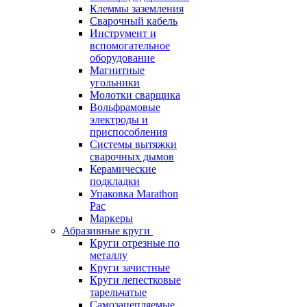
Клеммы заземления
Сварочный кабель
Инструмент и
вспомогательное
оборудование
Магнитные
угольники
Молотки сварщика
Вольфрамовые
электроды и
приспособления
Системы вытяжки
сварочных дымов
Керамические
подкладки
Упаковка Marathon
Pac
Маркеры
Абразивные круги
Круги отрезные по
металлу
Круги зачистные
Круги лепестковые
тарельчатые
Самозацепляемые