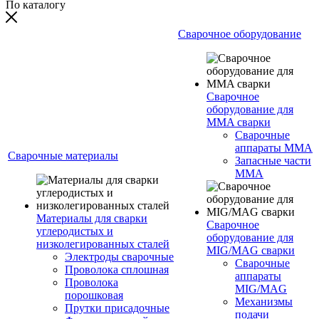
По каталогу
Сварочное оборудование
Сварочное
оборудование для
MMA сварки
Сварочные
аппараты MMA
Сварочные материалы
Запасные части
MMA
Материалы для сварки
Сварочное
углеродистых и
оборудование для
низколегированных сталей
MIG/MAG сварки
Электроды сварочные
Сварочные
Проволока сплошная
аппараты
Проволока
MIG/MAG
порошковая
Механизмы
Прутки присадочные
подачи