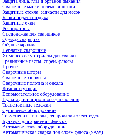
Защита лица, глаз и органов дыхания
Сварочные маски, шлемы и щитки
Защитные стекла, запчасти для масок
Блоки подачи воздуха
Защитные очки
Респираторы
Спецодежда для сварщиков
Одежда сварщика
Обувь сварщика
Перчатки сварочные
Химические материалы для сварки
Травильные пасты, спреи, флюсы
Прочее
Сварочные шторы
Сварочные занавесы
Сварочные полотна и одеяла
Комплектующие
Вспомогательное оборудование
Пульты дистанционного управления
Транспортные тележки
Сушильное оборудование
Термопеналы и печи для прокалки электродов
Бункеры для хранения флюсов
Автоматическое оборудование
Автоматическая сварка под слоем флюса (SAW)