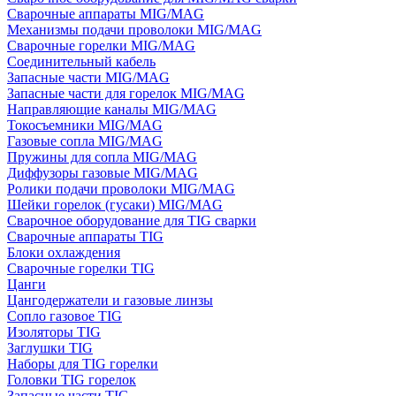
Сварочные аппараты MIG/MAG
Механизмы подачи проволоки MIG/MAG
Сварочные горелки MIG/MAG
Соединительный кабель
Запасные части MIG/MAG
Запасные части для горелок MIG/MAG
Направляющие каналы MIG/MAG
Токосъемники MIG/MAG
Газовые сопла MIG/MAG
Пружины для сопла MIG/MAG
Диффузоры газовые MIG/MAG
Ролики подачи проволоки MIG/MAG
Шейки горелок (гусаки) MIG/MAG
Сварочное оборудование для TIG сварки
Сварочные аппараты TIG
Блоки охлаждения
Сварочные горелки TIG
Цанги
Цангодержатели и газовые линзы
Сопло газовое TIG
Изоляторы TIG
Заглушки TIG
Наборы для TIG горелки
Головки TIG горелок
Запасные части TIG