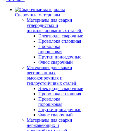
Сварочные материалы
Материалы для сварки
углеродистых и
низколегированных сталей
Электроды сварочные
Проволока сплошная
Проволока
порошковая
Прутки присадочные
Флюс сварочный
Материалы для сварки
легированных
высокопрочных и
теплоустойчивых сталей
Электроды сварочные
Проволока сплошная
Проволока
порошковая
Прутки присадочные
Флюс сварочный
Материалы для сварки
нержавеющих и
жаростойких сталей