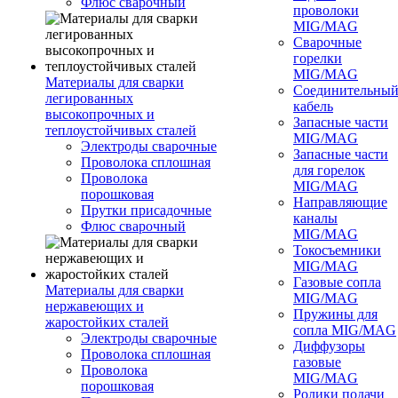
Флюс сварочный
проволоки
MIG/MAG
Сварочные
горелки
MIG/MAG
Материалы для сварки
Соединительны
легированных
кабель
высокопрочных и
Запасные части
теплоустойчивых сталей
MIG/MAG
Электроды сварочные
Запасные части
Проволока сплошная
для горелок
Проволока
MIG/MAG
порошковая
Направляющие
Прутки присадочные
каналы
Флюс сварочный
MIG/MAG
Токосъемники
MIG/MAG
Газовые сопла
Материалы для сварки
MIG/MAG
нержавеющих и
Пружины для
жаростойких сталей
сопла MIG/MAG
Электроды сварочные
Диффузоры
Проволока сплошная
газовые
Проволока
MIG/MAG
порошковая
Ролики подачи