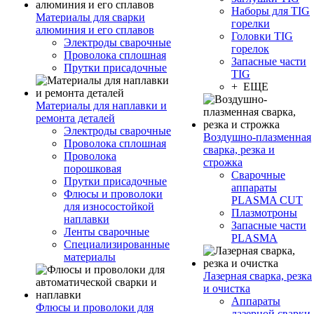
Наборы для TIG
Материалы для сварки
горелки
алюминия и его сплавов
Головки TIG
Электроды сварочные
горелок
Проволока сплошная
Запасные части
Прутки присадочные
TIG
+ ЕЩЕ
Материалы для наплавки и
ремонта деталей
Электроды сварочные
Воздушно-плазменная
Проволока сплошная
сварка, резка и
Проволока
строжка
порошковая
Сварочные
Прутки присадочные
аппараты
Флюсы и проволоки
PLASMA CUT
для износостойкой
Плазмотроны
наплавки
Запасные части
Ленты сварочные
PLASMA
Специализированные
материалы
Лазерная сварка, резка
и очистка
Аппараты
Флюсы и проволоки для
лазерной сварки