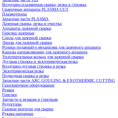
Воздушно-плазменная сварка, резка и строжка
Сварочные аппараты PLASMA CUT
Плазмотроны
Запасные части PLASMA
Лазерная сварка, резка и очистка
Аппараты лазерной сварки
Горелки лазерные
Сопла для лазерной сварки
Линзы для лазерной сварки
Ролики подающего механизма для лазерного аппарата
Каналы направляющие для лазерного аппарата
Уплотнительные кольца для лазерной сварки
Дуговая строжка и экзотермическая резка
Воздушно-дуговая строжка и резка
Экзотермическая резка
Подводная сварка и резка
Запасные части ARC GOUGING & EXOTHERMIC CUTTING
Газосварочное оборудование
Резаки
Горелки
Запчасти к резакам и горелкам
Редукторы
Газовые вентили для сварки
Рукава напорные