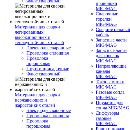
Флюс сварочный
проволоки
MIG/MAG
Сварочные
горелки
MIG/MAG
Материалы для сварки
Соединительны
легированных
кабель
высокопрочных и
Запасные части
теплоустойчивых сталей
MIG/MAG
Электроды сварочные
Запасные части
Проволока сплошная
для горелок
Проволока
MIG/MAG
порошковая
Направляющие
Прутки присадочные
каналы
Флюс сварочный
MIG/MAG
Токосъемники
MIG/MAG
Газовые сопла
Материалы для сварки
MIG/MAG
нержавеющих и
Пружины для
жаростойких сталей
сопла MIG/MAG
Электроды сварочные
Диффузоры
Проволока сплошная
газовые
Проволока
MIG/MAG
порошковая
Ролики подачи