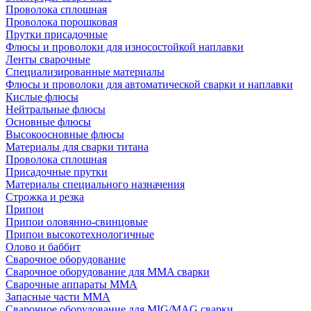
Проволока сплошная
Проволока порошковая
Прутки присадочные
Флюсы и проволоки для износостойкой наплавки
Ленты сварочные
Специализированные материалы
Флюсы и проволоки для автоматической сварки и наплавки
Кислые флюсы
Нейтральные флюсы
Основные флюсы
Высокоосновные флюсы
Материалы для сварки титана
Проволока сплошная
Присадочные прутки
Материалы специального назначения
Строжка и резка
Припои
Припои оловянно-свинцовые
Припои высокотехнологичные
Олово и баббит
Сварочное оборудование
Сварочное оборудование для MMA сварки
Сварочные аппараты MMA
Запасные части MMA
Сварочное оборудование для MIG/MAG сварки