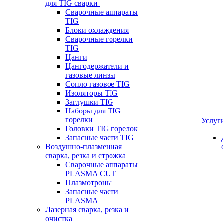
для TIG сварки
Сварочные аппараты
TIG
Блоки охлаждения
Сварочные горелки
TIG
Цанги
Цангодержатели и
газовые линзы
Сопло газовое TIG
Изоляторы TIG
Заглушки TIG
Наборы для TIG
горелки
Услуг
Головки TIG горелок
Запасные части TIG
Воздушно-плазменная
сварка, резка и строжка
Сварочные аппараты
PLASMA CUT
Плазмотроны
Запасные части
PLASMA
Лазерная сварка, резка и
очистка