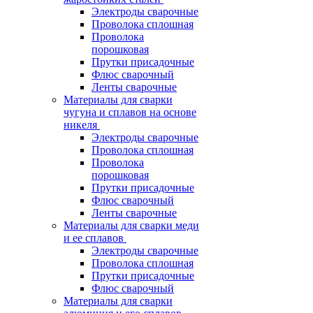
Электроды сварочные
Проволока сплошная
Проволока
порошковая
Прутки присадочные
Флюс сварочный
Ленты сварочные
Материалы для сварки
чугуна и сплавов на основе
никеля
Электроды сварочные
Проволока сплошная
Проволока
порошковая
Прутки присадочные
Флюс сварочный
Ленты сварочные
Материалы для сварки меди
и ее сплавов
Электроды сварочные
Проволока сплошная
Прутки присадочные
Флюс сварочный
Материалы для сварки