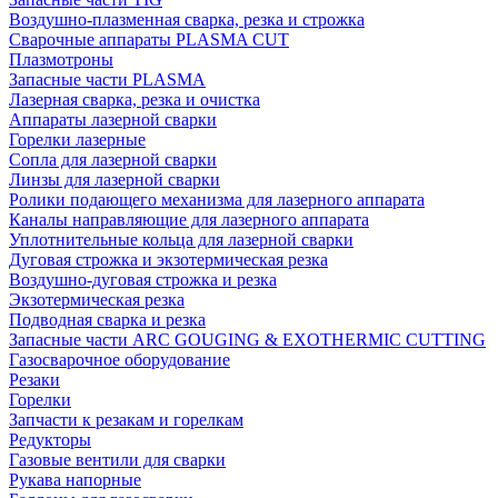
Воздушно-плазменная сварка, резка и строжка
Сварочные аппараты PLASMA CUT
Плазмотроны
Запасные части PLASMA
Лазерная сварка, резка и очистка
Аппараты лазерной сварки
Горелки лазерные
Сопла для лазерной сварки
Линзы для лазерной сварки
Ролики подающего механизма для лазерного аппарата
Каналы направляющие для лазерного аппарата
Уплотнительные кольца для лазерной сварки
Дуговая строжка и экзотермическая резка
Воздушно-дуговая строжка и резка
Экзотермическая резка
Подводная сварка и резка
Запасные части ARC GOUGING & EXOTHERMIC CUTTING
Газосварочное оборудование
Резаки
Горелки
Запчасти к резакам и горелкам
Редукторы
Газовые вентили для сварки
Рукава напорные