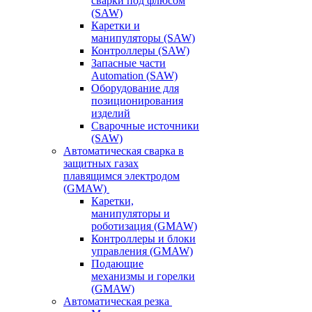
сварки под флюсом
(SAW)
Каретки и
манипуляторы (SAW)
Контроллеры (SAW)
Запасные части
Automation (SAW)
Оборудование для
позиционирования
изделий
Сварочные источники
(SAW)
Автоматическая сварка в
защитных газах
плавящимся электродом
(GMAW)
Каретки,
манипуляторы и
роботизация (GMAW)
Контроллеры и блоки
управления (GMAW)
Подающие
механизмы и горелки
(GMAW)
Автоматическая резка