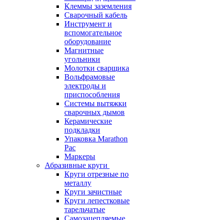
Клеммы заземления
Сварочный кабель
Инструмент и
вспомогательное
оборудование
Магнитные
угольники
Молотки сварщика
Вольфрамовые
электроды и
приспособления
Системы вытяжки
сварочных дымов
Керамические
подкладки
Упаковка Marathon
Pac
Маркеры
Абразивные круги
Круги отрезные по
металлу
Круги зачистные
Круги лепестковые
тарельчатые
Самозацепляемые