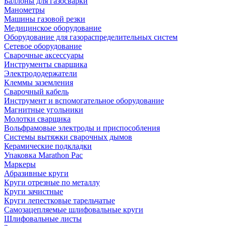
Баллоны для газосварки
Манометры
Машины газовой резки
Медицинское оборудование
Оборудование для газораспределительных систем
Сетевое оборудование
Сварочные аксессуары
Инструменты сварщика
Электрододержатели
Клеммы заземления
Сварочный кабель
Инструмент и вспомогательное оборудование
Магнитные угольники
Молотки сварщика
Вольфрамовые электроды и приспособления
Системы вытяжки сварочных дымов
Керамические подкладки
Упаковка Marathon Pac
Маркеры
Абразивные круги
Круги отрезные по металлу
Круги зачистные
Круги лепестковые тарельчатые
Самозацепляемые шлифовальные круги
Шлифовальные листы