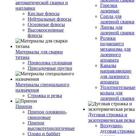
автоматической сварки и
Горелки
наплавки
лазерные
Кислые флюсы
Сопла для
Нейтральные флюсы
лазерной сварки
Основные флюсы
Линзы для
Высокоосновные
лазерной сварки
флюсы
Ролики
подающего
механизма для
Материалы для сварки
лазерного
титана
аппарата
Проволока сплошная
Каналы
Присадочные прутки
направляющие
для лазерного
аппарата
Материалы специального
Уплотнительные
назначения
кольца для
Строжка и резка
лазерной сварки
Припои
Припои оловянно-
Дуговая строжка и
свинцовые
экзотермическая резка
Припои
Воздушно-
высокотехнологичные
дуговая строжка
Олово и баббит