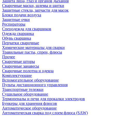
Защита лица, глаз и органов дыхания
Сварочные маски, шлемы и щитки
Защитные стекла, запчасти для масок
Блоки подачи воздуха
Защитные очки
Респираторы
Спецодежда для сварщиков
Одежда сварщика
Обувь сварщика
Перчатки сварочные
Химические материалы для сварки
Травильные пасты, спреи, флюсы
Прочее
Сварочные шторы
Сварочные занавесы
Сварочные полотна и одеяла
Комплектующие
Вспомогательное оборудование
Пульты дистанционного управления
Транспортные тележки
Сушильное оборудование
Термопеналы и печи для прокалки электродов
Бункеры для хранения флюсов
Автоматическое оборудование
Автоматическая сварка под слоем флюса (SAW)