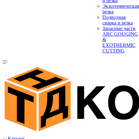
и резка
Экзотермическая
резка
Подводная
сварка и резка
Запасные части
ARC GOUGING
&
EXOTHERMIC
CUTTING
Каталог