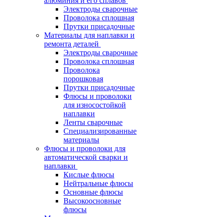
алюминия и его сплавов
Электроды сварочные
Проволока сплошная
Прутки присадочные
Материалы для наплавки и
ремонта деталей
Электроды сварочные
Проволока сплошная
Проволока
порошковая
Прутки присадочные
Флюсы и проволоки
для износостойкой
наплавки
Ленты сварочные
Специализированные
материалы
Флюсы и проволоки для
автоматической сварки и
наплавки
Кислые флюсы
Нейтральные флюсы
Основные флюсы
Высокоосновные
флюсы