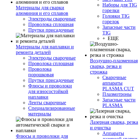
Наборы для TIG
Материалы для сварки
горелки
алюминия и его сплавов
Головки TIG
Электроды сварочные
горелок
Проволока сплошная
Запасные части
Прутки присадочные
TIG
+ ЕЩЕ
Материалы для наплавки и
ремонта деталей
Электроды сварочные
Воздушно-плазменная
Проволока сплошная
сварка, резка и
Проволока
строжка
порошковая
Сварочные
Прутки присадочные
аппараты
Флюсы и проволоки
PLASMA CUT
для износостойкой
Плазмотроны
наплавки
Запасные части
Ленты сварочные
PLASMA
Специализированные
материалы
Лазерная сварка, резка
и очистка
Аппараты
Флюсы и проволоки для
лазерной сварки