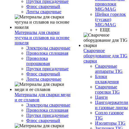
Прутки присадочные
проволоки
Флюс сварочный
MIG/MAG
Ленты сварочные
Шейки горелок
(гусаки)
MIG/MAG
+ ЕЩЕ
Материалы для сварки
чугуна и сплавов на основе
никеля
Электроды сварочные
Сварочное
Проволока сплошная
оборудование для TIG
Проволока
сварки
порошковая
Сварочные
Прутки присадочные
аппараты TIG
Флюс сварочный
Блоки
Ленты сварочные
охлаждения
Сварочные
горелки TIG
Материалы для сварки меди
Цанги
и ее сплавов
Цангодержатели
Электроды сварочные
и газовые линзы
Проволока сплошная
Сопло газовое
Прутки присадочные
TIG
Флюс сварочный
Изоляторы TIG
Заглушки TIG