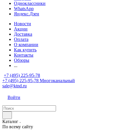
Одноклассники
WhatsApp
Яндекс.Дзен
Новости
Акции
Доставка
Оплата
О компании
Как купить
Контакты
Обзоры
...
+7 (495) 225-95-78
+7 (495) 225-95-78
Многоканальный
sale@ktnd.ru
Войти
Каталог
По всему сайту