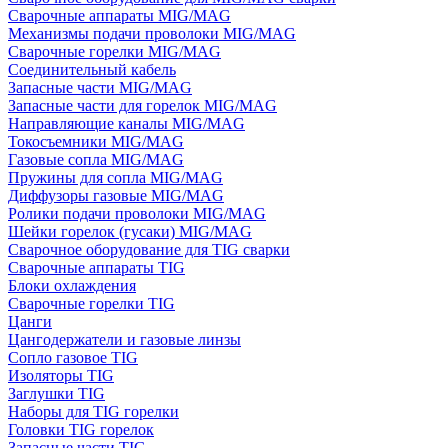
Сварочные аппараты MIG/MAG
Механизмы подачи проволоки MIG/MAG
Сварочные горелки MIG/MAG
Соединительный кабель
Запасные части MIG/MAG
Запасные части для горелок MIG/MAG
Направляющие каналы MIG/MAG
Токосъемники MIG/MAG
Газовые сопла MIG/MAG
Пружины для сопла MIG/MAG
Диффузоры газовые MIG/MAG
Ролики подачи проволоки MIG/MAG
Шейки горелок (гусаки) MIG/MAG
Сварочное оборудование для TIG сварки
Сварочные аппараты TIG
Блоки охлаждения
Сварочные горелки TIG
Цанги
Цангодержатели и газовые линзы
Сопло газовое TIG
Изоляторы TIG
Заглушки TIG
Наборы для TIG горелки
Головки TIG горелок
Запасные части TIG