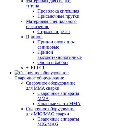
Материалы для сварки
титана
Проволока сплошная
Присадочные прутки
Материалы специального
назначения
Строжка и резка
Припои
Припои оловянно-
свинцовые
Припои
высокотехнологичные
Олово и баббит
+ ЕЩЕ 1
Сварочное оборудование
Сварочное оборудование
для MMA сварки
Сварочные аппараты
MMA
Запасные части MMA
Сварочное оборудование
для MIG/MAG сварки
Сварочные аппараты
MIG/MAG