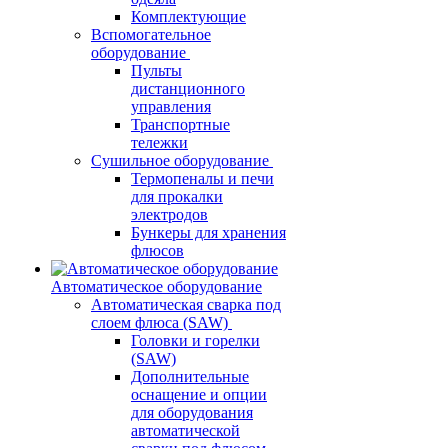
Комплектующие
Вспомогательное
оборудование
Пульты
дистанционного
управления
Транспортные
тележки
Сушильное оборудование
Термопеналы и печи
для прокалки
электродов
Бункеры для хранения
флюсов
Автоматическое оборудование
Автоматическая сварка под
слоем флюса (SAW)
Головки и горелки
(SAW)
Дополнительные
оснащение и опции
для оборудования
автоматической