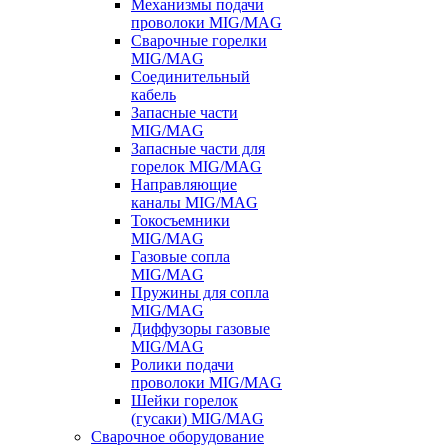
Механизмы подачи
проволоки MIG/MAG
Сварочные горелки
MIG/MAG
Соединительный
кабель
Запасные части
MIG/MAG
Запасные части для
горелок MIG/MAG
Направляющие
каналы MIG/MAG
Токосъемники
MIG/MAG
Газовые сопла
MIG/MAG
Пружины для сопла
MIG/MAG
Диффузоры газовые
MIG/MAG
Ролики подачи
проволоки MIG/MAG
Шейки горелок
(гусаки) MIG/MAG
Сварочное оборудование