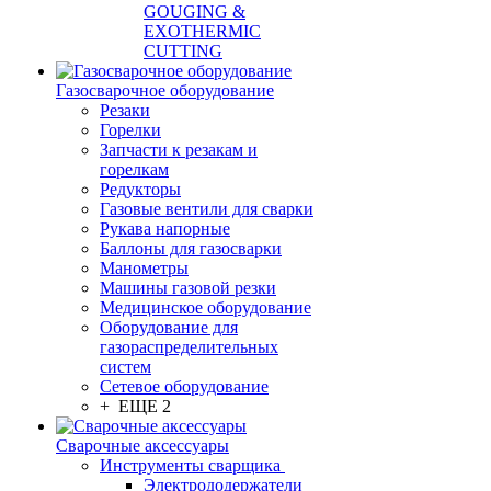
GOUGING &
EXOTHERMIC
CUTTING
Газосварочное оборудование
Резаки
Горелки
Запчасти к резакам и
горелкам
Редукторы
Газовые вентили для сварки
Рукава напорные
Баллоны для газосварки
Манометры
Машины газовой резки
Медицинское оборудование
Оборудование для
газораспределительных
систем
Сетевое оборудование
+ ЕЩЕ 2
Сварочные аксессуары
Инструменты сварщика
Электрододержатели