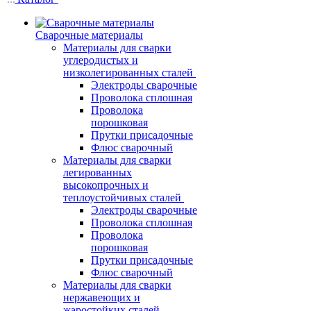
Сварочные материалы
Материалы для сварки
углеродистых и
низколегированных сталей
Электроды сварочные
Проволока сплошная
Проволока
порошковая
Прутки присадочные
Флюс сварочный
Материалы для сварки
легированных
высокопрочных и
теплоустойчивых сталей
Электроды сварочные
Проволока сплошная
Проволока
порошковая
Прутки присадочные
Флюс сварочный
Материалы для сварки
нержавеющих и
жаростойких сталей