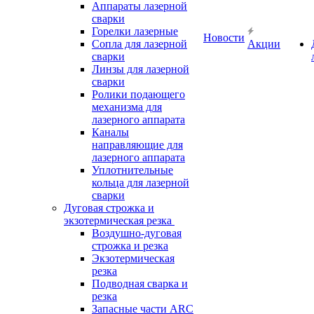
Аппараты лазерной
сварки
Горелки лазерные
Новости
Сопла для лазерной
Акции
сварки
Линзы для лазерной
сварки
Ролики подающего
механизма для
лазерного аппарата
Каналы
направляющие для
лазерного аппарата
Уплотнительные
кольца для лазерной
сварки
Дуговая строжка и
экзотермическая резка
Воздушно-дуговая
строжка и резка
Экзотермическая
резка
Подводная сварка и
резка
Запасные части ARC