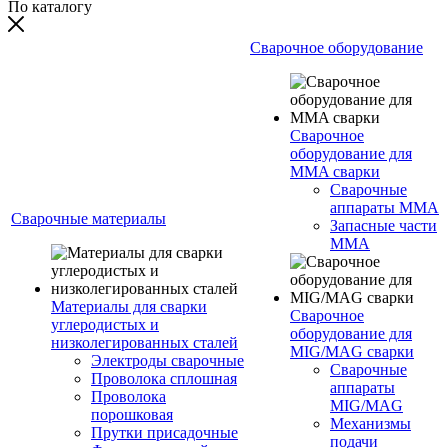
По каталогу
Сварочное оборудование
Сварочное
оборудование для
MMA сварки
Сварочные
аппараты MMA
Сварочные материалы
Запасные части
MMA
Материалы для сварки
Сварочное
углеродистых и
оборудование для
низколегированных сталей
MIG/MAG сварки
Электроды сварочные
Сварочные
Проволока сплошная
аппараты
Проволока
MIG/MAG
порошковая
Механизмы
Прутки присадочные
подачи