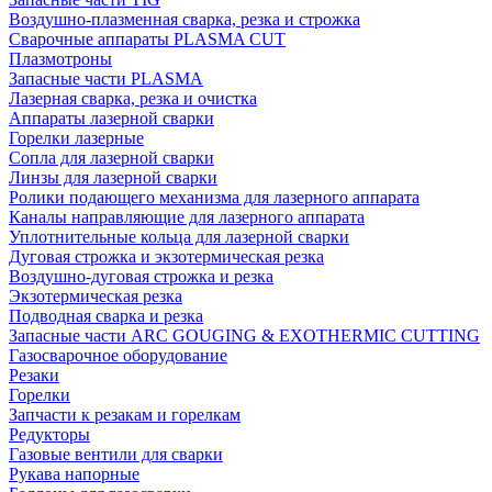
Воздушно-плазменная сварка, резка и строжка
Сварочные аппараты PLASMA CUT
Плазмотроны
Запасные части PLASMA
Лазерная сварка, резка и очистка
Аппараты лазерной сварки
Горелки лазерные
Сопла для лазерной сварки
Линзы для лазерной сварки
Ролики подающего механизма для лазерного аппарата
Каналы направляющие для лазерного аппарата
Уплотнительные кольца для лазерной сварки
Дуговая строжка и экзотермическая резка
Воздушно-дуговая строжка и резка
Экзотермическая резка
Подводная сварка и резка
Запасные части ARC GOUGING & EXOTHERMIC CUTTING
Газосварочное оборудование
Резаки
Горелки
Запчасти к резакам и горелкам
Редукторы
Газовые вентили для сварки
Рукава напорные