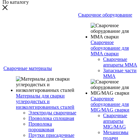
По каталогу
Сварочное оборудование
Сварочное
оборудование для
MMA сварки
Сварочные
аппараты MMA
Сварочные материалы
Запасные части
MMA
Материалы для сварки
Сварочное
углеродистых и
оборудование для
низколегированных сталей
MIG/MAG сварки
Электроды сварочные
Сварочные
Проволока сплошная
аппараты
Проволока
MIG/MAG
порошковая
Механизмы
Прутки присадочные
подачи