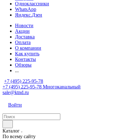
Одноклассники
WhatsApp
Яндекс.Дзен
Новости
Акции
Доставка
Оплата
О компании
Как купить
Контакты
Обзоры
...
+7 (495) 225-95-78
+7 (495) 225-95-78
Многоканальный
sale@ktnd.ru
Войти
Каталог
По всему сайту