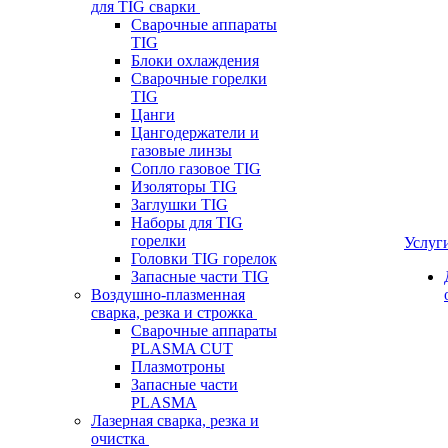
для TIG сварки
Сварочные аппараты
TIG
Блоки охлаждения
Сварочные горелки
TIG
Цанги
Цангодержатели и
газовые линзы
Сопло газовое TIG
Изоляторы TIG
Заглушки TIG
Наборы для TIG
горелки
Услуг
Головки TIG горелок
Запасные части TIG
Воздушно-плазменная
сварка, резка и строжка
Сварочные аппараты
PLASMA CUT
Плазмотроны
Запасные части
PLASMA
Лазерная сварка, резка и
очистка