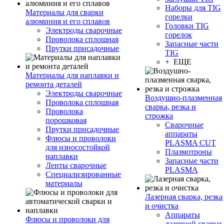
Наборы для TIG
Материалы для сварки
горелки
алюминия и его сплавов
Головки TIG
Электроды сварочные
горелок
Проволока сплошная
Запасные части
Прутки присадочные
TIG
+ ЕЩЕ
Материалы для наплавки и
ремонта деталей
Электроды сварочные
Воздушно-плазменная
Проволока сплошная
сварка, резка и
Проволока
строжка
порошковая
Сварочные
Прутки присадочные
аппараты
Флюсы и проволоки
PLASMA CUT
для износостойкой
Плазмотроны
наплавки
Запасные части
Ленты сварочные
PLASMA
Специализированные
материалы
Лазерная сварка, резка
и очистка
Аппараты
Флюсы и проволоки для
лазерной сварки