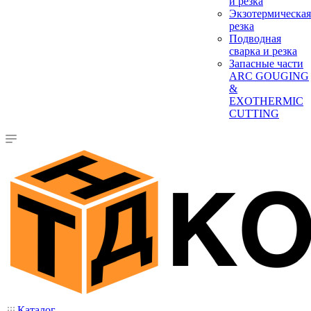
и резка
Экзотермическая
резка
Подводная
сварка и резка
Запасные части
ARC GOUGING
&
EXOTHERMIC
CUTTING
Каталог