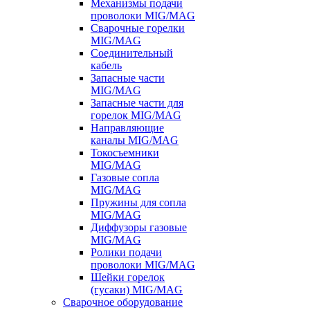
Механизмы подачи
проволоки MIG/MAG
Сварочные горелки
MIG/MAG
Соединительный
кабель
Запасные части
MIG/MAG
Запасные части для
горелок MIG/MAG
Направляющие
каналы MIG/MAG
Токосъемники
MIG/MAG
Газовые сопла
MIG/MAG
Пружины для сопла
MIG/MAG
Диффузоры газовые
MIG/MAG
Ролики подачи
проволоки MIG/MAG
Шейки горелок
(гусаки) MIG/MAG
Сварочное оборудование