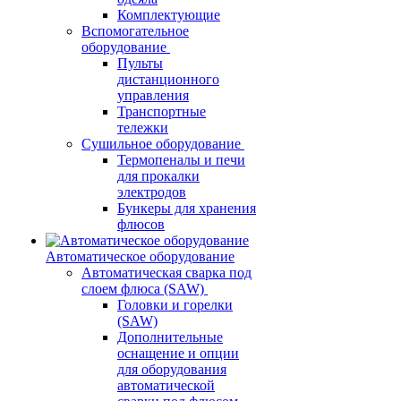
Комплектующие
Вспомогательное
оборудование
Пульты
дистанционного
управления
Транспортные
тележки
Сушильное оборудование
Термопеналы и печи
для прокалки
электродов
Бункеры для хранения
флюсов
Автоматическое оборудование
Автоматическая сварка под
слоем флюса (SAW)
Головки и горелки
(SAW)
Дополнительные
оснащение и опции
для оборудования
автоматической