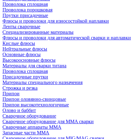
Проволока сплошная
Проволока порошковая
Прутки присадочные
Флюсы и проволоки для износостойкой наплавки
Ленты сварочные
Специализированные материалы
Флюсы и проволоки для автоматической сварки и наплавки
Кислые флюсы
Нейтральные флюсы
Основные флюсы
Высокоосновные флюсы
Материалы для сварки титана
Проволока сплошная
Присадочные прутки
Материалы специального назначения
Строжка и резка
Припои
Припои оловянно-свинцовые
Припои высокотехнологичные
Олово и баббит
Сварочное оборудование
Сварочное оборудование для MMA сварки
Сварочные аппараты MMA
Запасные части MMA
Сварочное оборудование для MIG/MAG сварки