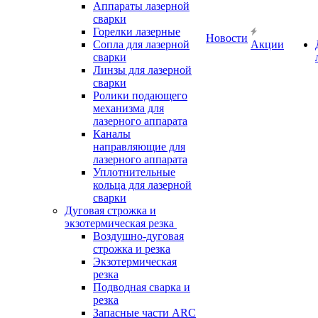
Аппараты лазерной
сварки
Горелки лазерные
Новости
Сопла для лазерной
Акции
сварки
Линзы для лазерной
сварки
Ролики подающего
механизма для
лазерного аппарата
Каналы
направляющие для
лазерного аппарата
Уплотнительные
кольца для лазерной
сварки
Дуговая строжка и
экзотермическая резка
Воздушно-дуговая
строжка и резка
Экзотермическая
резка
Подводная сварка и
резка
Запасные части ARC