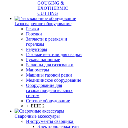
GOUGING &
EXOTHERMIC
CUTTING
Газосварочное оборудование
Резаки
Горелки
Запчасти к резакам и
горелкам
Редукторы
Газовые вентили для сварки
Рукава напорные
Баллоны для газосварки
Манометры
Машины газовой резки
Медицинское оборудование
Оборудование для
газораспределительных
систем
Сетевое оборудование
+ ЕЩЕ 2
Сварочные аксессуары
Инструменты сварщика
Электрододержатели