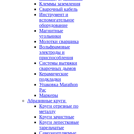
Клеммы заземления
Сварочный кабель
Инструмент и
вспомогательное
оборудование
Магнитные
угольники
Молотки сварщика
Вольфрамовые
электроды и
приспособления
Системы вытяжки
сварочных дымов
Керамические
подкладки
Упаковка Marathon
Pac
Маркеры
Абразивные круги
Круги отрезные по
металлу
Круги зачистные
Круги лепестковые
тарельчатые
Самозацепляемые