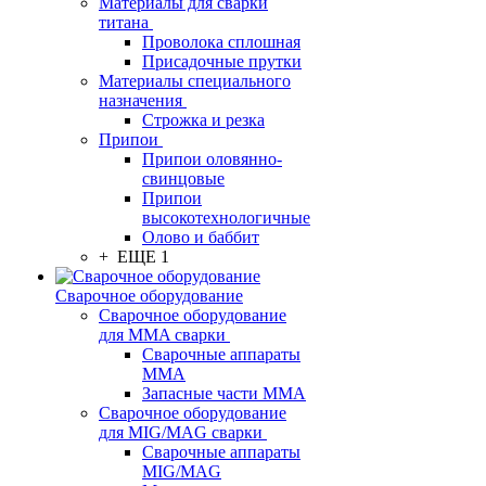
Материалы для сварки
титана
Проволока сплошная
Присадочные прутки
Материалы специального
назначения
Строжка и резка
Припои
Припои оловянно-
свинцовые
Припои
высокотехнологичные
Олово и баббит
+ ЕЩЕ 1
Сварочное оборудование
Сварочное оборудование
для MMA сварки
Сварочные аппараты
MMA
Запасные части MMA
Сварочное оборудование
для MIG/MAG сварки
Сварочные аппараты
MIG/MAG