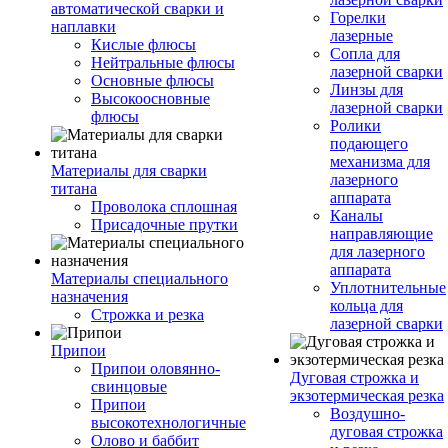
автоматической сварки и
Горелки
наплавки
лазерные
Кислые флюсы
Сопла для
Нейтральные флюсы
лазерной сварки
Основные флюсы
Линзы для
Высокоосновные
лазерной сварки
флюсы
Ролики
подающего
механизма для
Материалы для сварки
лазерного
титана
аппарата
Проволока сплошная
Каналы
Присадочные прутки
направляющие
для лазерного
аппарата
Материалы специального
Уплотнительные
назначения
кольца для
Строжка и резка
лазерной сварки
Припои
Припои оловянно-
Дуговая строжка и
свинцовые
экзотермическая резка
Припои
Воздушно-
высокотехнологичные
дуговая строжка
Олово и баббит