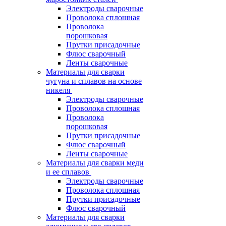
Электроды сварочные
Проволока сплошная
Проволока
порошковая
Прутки присадочные
Флюс сварочный
Ленты сварочные
Материалы для сварки
чугуна и сплавов на основе
никеля
Электроды сварочные
Проволока сплошная
Проволока
порошковая
Прутки присадочные
Флюс сварочный
Ленты сварочные
Материалы для сварки меди
и ее сплавов
Электроды сварочные
Проволока сплошная
Прутки присадочные
Флюс сварочный
Материалы для сварки