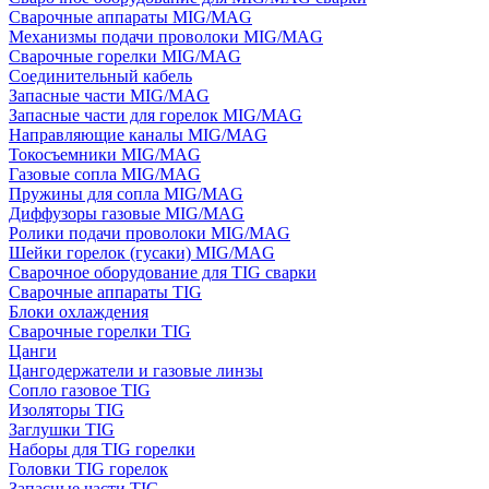
Сварочные аппараты MIG/MAG
Механизмы подачи проволоки MIG/MAG
Сварочные горелки MIG/MAG
Соединительный кабель
Запасные части MIG/MAG
Запасные части для горелок MIG/MAG
Направляющие каналы MIG/MAG
Токосъемники MIG/MAG
Газовые сопла MIG/MAG
Пружины для сопла MIG/MAG
Диффузоры газовые MIG/MAG
Ролики подачи проволоки MIG/MAG
Шейки горелок (гусаки) MIG/MAG
Сварочное оборудование для TIG сварки
Сварочные аппараты TIG
Блоки охлаждения
Сварочные горелки TIG
Цанги
Цангодержатели и газовые линзы
Сопло газовое TIG
Изоляторы TIG
Заглушки TIG
Наборы для TIG горелки
Головки TIG горелок
Запасные части TIG