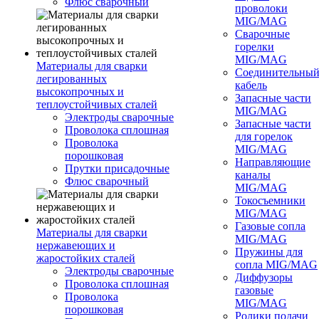
Флюс сварочный
проволоки
MIG/MAG
Сварочные
горелки
MIG/MAG
Материалы для сварки
Соединительны
легированных
кабель
высокопрочных и
Запасные части
теплоустойчивых сталей
MIG/MAG
Электроды сварочные
Запасные части
Проволока сплошная
для горелок
Проволока
MIG/MAG
порошковая
Направляющие
Прутки присадочные
каналы
Флюс сварочный
MIG/MAG
Токосъемники
MIG/MAG
Газовые сопла
Материалы для сварки
MIG/MAG
нержавеющих и
Пружины для
жаростойких сталей
сопла MIG/MAG
Электроды сварочные
Диффузоры
Проволока сплошная
газовые
Проволока
MIG/MAG
порошковая
Ролики подачи