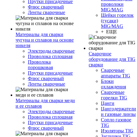
Прутки присадочные
проволоки
Флюс сварочный
MIG/MAG
Ленты сварочные
Шейки горелок
(гусаки)
MIG/MAG
+ ЕЩЕ
Материалы для сварки
чугуна и сплавов на основе
никеля
Электроды сварочные
Сварочное
Проволока сплошная
оборудование для TIG
Проволока
сварки
порошковая
Сварочные
Прутки присадочные
аппараты TIG
Флюс сварочный
Блоки
Ленты сварочные
охлаждения
Сварочные
горелки TIG
Материалы для сварки меди
Цанги
и ее сплавов
Цангодержатели
Электроды сварочные
и газовые линзы
Проволока сплошная
Сопло газовое
Прутки присадочные
TIG
Флюс сварочный
Изоляторы TIG
Заглушки TIG