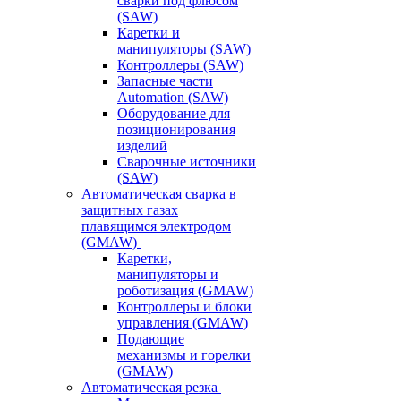
сварки под флюсом
(SAW)
Каретки и
манипуляторы (SAW)
Контроллеры (SAW)
Запасные части
Automation (SAW)
Оборудование для
позиционирования
изделий
Сварочные источники
(SAW)
Автоматическая сварка в
защитных газах
плавящимся электродом
(GMAW)
Каретки,
манипуляторы и
роботизация (GMAW)
Контроллеры и блоки
управления (GMAW)
Подающие
механизмы и горелки
(GMAW)
Автоматическая резка