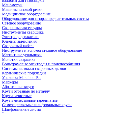
Баллоны для газосварки
Манометры
Машины газовой резки
Медицинское оборудование
Оборудование для газораспределительных систем
Сетевое оборудование
Сварочные аксессуары
Инструменты сварщика
Электрододержатели
Клеммы заземления
Сварочный кабель
Инструмент и вспомогательное оборудование
Магнитные угольники
Молотки сварщика
Вольфрамовые электроды и приспособления
Системы вытяжки сварочных дымов
Керамические подкладки
Упаковка Marathon Pac
Маркеры
Абразивные круги
Круги отрезные по металлу
Круги зачистные
Круги лепестковые тарельчатые
Самозацепляемые шлифовальные круги
Шлифовальные листы