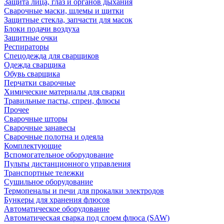
Защита лица, глаз и органов дыхания
Сварочные маски, шлемы и щитки
Защитные стекла, запчасти для масок
Блоки подачи воздуха
Защитные очки
Респираторы
Спецодежда для сварщиков
Одежда сварщика
Обувь сварщика
Перчатки сварочные
Химические материалы для сварки
Травильные пасты, спреи, флюсы
Прочее
Сварочные шторы
Сварочные занавесы
Сварочные полотна и одеяла
Комплектующие
Вспомогательное оборудование
Пульты дистанционного управления
Транспортные тележки
Сушильное оборудование
Термопеналы и печи для прокалки электродов
Бункеры для хранения флюсов
Автоматическое оборудование
Автоматическая сварка под слоем флюса (SAW)