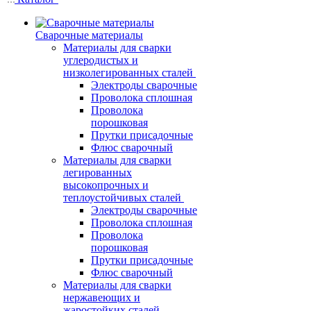
Сварочные материалы
Материалы для сварки
углеродистых и
низколегированных сталей
Электроды сварочные
Проволока сплошная
Проволока
порошковая
Прутки присадочные
Флюс сварочный
Материалы для сварки
легированных
высокопрочных и
теплоустойчивых сталей
Электроды сварочные
Проволока сплошная
Проволока
порошковая
Прутки присадочные
Флюс сварочный
Материалы для сварки
нержавеющих и
жаростойких сталей