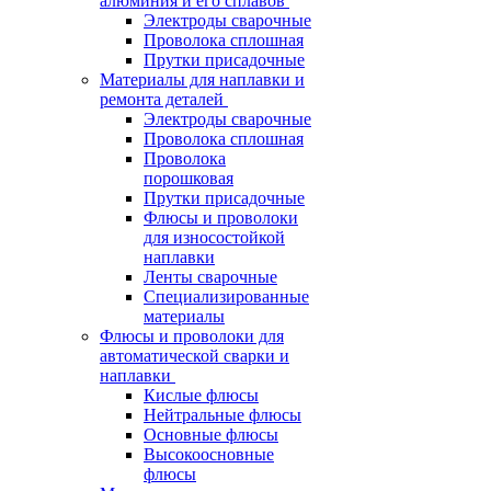
алюминия и его сплавов
Электроды сварочные
Проволока сплошная
Прутки присадочные
Материалы для наплавки и
ремонта деталей
Электроды сварочные
Проволока сплошная
Проволока
порошковая
Прутки присадочные
Флюсы и проволоки
для износостойкой
наплавки
Ленты сварочные
Специализированные
материалы
Флюсы и проволоки для
автоматической сварки и
наплавки
Кислые флюсы
Нейтральные флюсы
Основные флюсы
Высокоосновные
флюсы