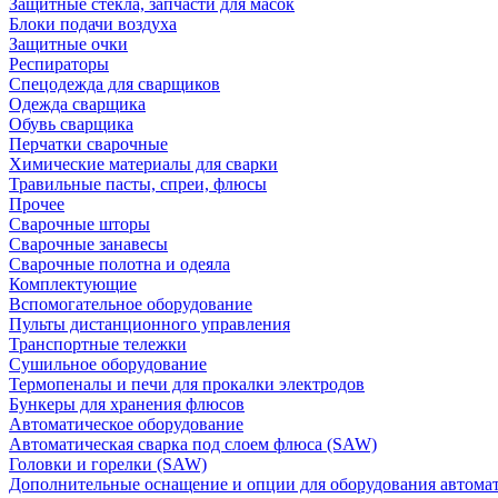
Защитные стекла, запчасти для масок
Блоки подачи воздуха
Защитные очки
Респираторы
Спецодежда для сварщиков
Одежда сварщика
Обувь сварщика
Перчатки сварочные
Химические материалы для сварки
Травильные пасты, спреи, флюсы
Прочее
Сварочные шторы
Сварочные занавесы
Сварочные полотна и одеяла
Комплектующие
Вспомогательное оборудование
Пульты дистанционного управления
Транспортные тележки
Сушильное оборудование
Термопеналы и печи для прокалки электродов
Бункеры для хранения флюсов
Автоматическое оборудование
Автоматическая сварка под слоем флюса (SAW)
Головки и горелки (SAW)
Дополнительные оснащение и опции для оборудования автома