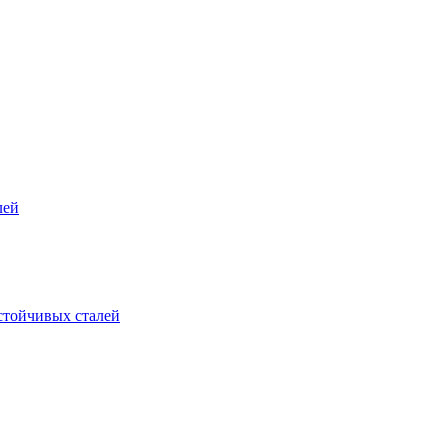
лей
стойчивых сталей