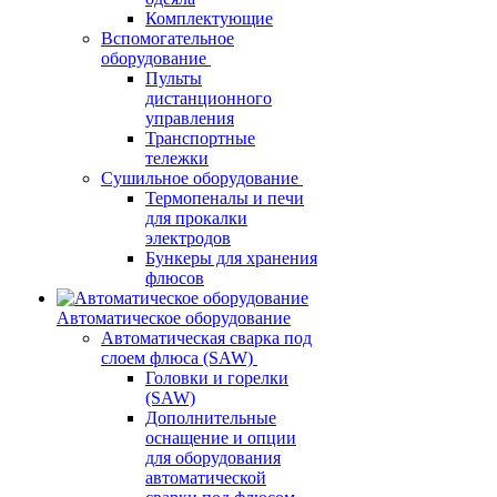
Комплектующие
Вспомогательное
оборудование
Пульты
дистанционного
управления
Транспортные
тележки
Сушильное оборудование
Термопеналы и печи
для прокалки
электродов
Бункеры для хранения
флюсов
Автоматическое оборудование
Автоматическая сварка под
слоем флюса (SAW)
Головки и горелки
(SAW)
Дополнительные
оснащение и опции
для оборудования
автоматической