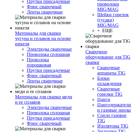
Прутки присадочные
проволоки
Флюс сварочный
MIG/MAG
Ленты сварочные
Шейки горелок
(гусаки)
MIG/MAG
+ ЕЩЕ
Материалы для сварки
чугуна и сплавов на основе
никеля
Электроды сварочные
Сварочное
Проволока сплошная
оборудование для TIG
Проволока
сварки
порошковая
Сварочные
Прутки присадочные
аппараты TIG
Флюс сварочный
Блоки
Ленты сварочные
охлаждения
Сварочные
горелки TIG
Материалы для сварки меди
Цанги
и ее сплавов
Цангодержатели
Электроды сварочные
и газовые линзы
Проволока сплошная
Сопло газовое
Прутки присадочные
TIG
Флюс сварочный
Изоляторы TIG
Заглушки TIG