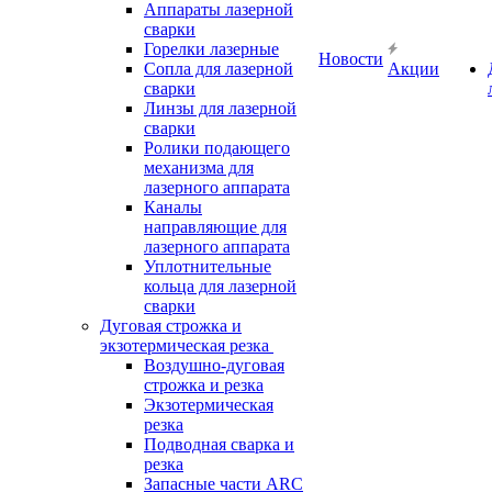
Аппараты лазерной
сварки
Горелки лазерные
Новости
Сопла для лазерной
Акции
сварки
Линзы для лазерной
сварки
Ролики подающего
механизма для
лазерного аппарата
Каналы
направляющие для
лазерного аппарата
Уплотнительные
кольца для лазерной
сварки
Дуговая строжка и
экзотермическая резка
Воздушно-дуговая
строжка и резка
Экзотермическая
резка
Подводная сварка и
резка
Запасные части ARC