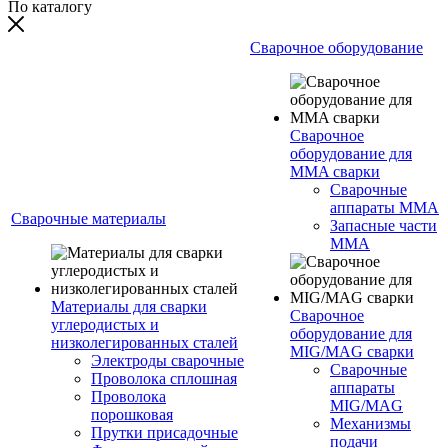
По каталогу
Сварочное оборудование
Сварочное
оборудование для
MMA сварки
Сварочные
аппараты MMA
Сварочные материалы
Запасные части
MMA
Материалы для сварки
Сварочное
углеродистых и
оборудование для
низколегированных сталей
MIG/MAG сварки
Электроды сварочные
Сварочные
Проволока сплошная
аппараты
Проволока
MIG/MAG
порошковая
Механизмы
Прутки присадочные
подачи