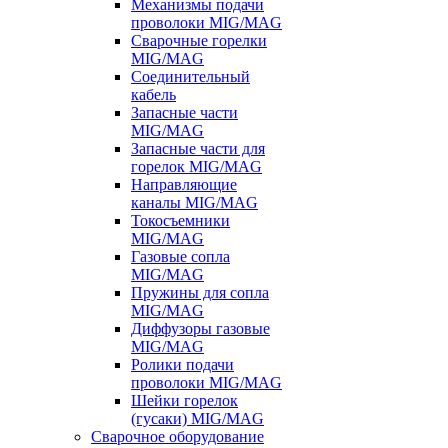
Механизмы подачи
проволоки MIG/MAG
Сварочные горелки
MIG/MAG
Соединительный
кабель
Запасные части
MIG/MAG
Запасные части для
горелок MIG/MAG
Направляющие
каналы MIG/MAG
Токосъемники
MIG/MAG
Газовые сопла
MIG/MAG
Пружины для сопла
MIG/MAG
Диффузоры газовые
MIG/MAG
Ролики подачи
проволоки MIG/MAG
Шейки горелок
(гусаки) MIG/MAG
Сварочное оборудование