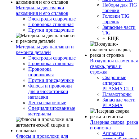
Наборы для TIG
Материалы для сварки
горелки
алюминия и его сплавов
Головки TIG
Электроды сварочные
горелок
Проволока сплошная
Запасные части
Прутки присадочные
TIG
+ ЕЩЕ
Материалы для наплавки и
ремонта деталей
Электроды сварочные
Воздушно-плазменная
Проволока сплошная
сварка, резка и
Проволока
строжка
порошковая
Сварочные
Прутки присадочные
аппараты
Флюсы и проволоки
PLASMA CUT
для износостойкой
Плазмотроны
наплавки
Запасные части
Ленты сварочные
PLASMA
Специализированные
материалы
Лазерная сварка, резка
и очистка
Аппараты
Флюсы и проволоки для
лазерной сварки