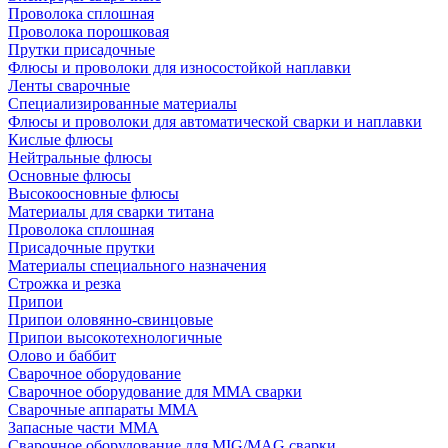
Проволока сплошная
Проволока порошковая
Прутки присадочные
Флюсы и проволоки для износостойкой наплавки
Ленты сварочные
Специализированные материалы
Флюсы и проволоки для автоматической сварки и наплавки
Кислые флюсы
Нейтральные флюсы
Основные флюсы
Высокоосновные флюсы
Материалы для сварки титана
Проволока сплошная
Присадочные прутки
Материалы специального назначения
Строжка и резка
Припои
Припои оловянно-свинцовые
Припои высокотехнологичные
Олово и баббит
Сварочное оборудование
Сварочное оборудование для MMA сварки
Сварочные аппараты MMA
Запасные части MMA
Сварочное оборудование для MIG/MAG сварки