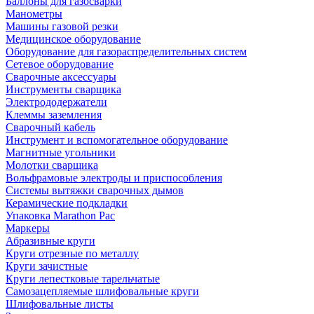
Баллоны для газосварки
Манометры
Машины газовой резки
Медицинское оборудование
Оборудование для газораспределительных систем
Сетевое оборудование
Сварочные аксессуары
Инструменты сварщика
Электрододержатели
Клеммы заземления
Сварочный кабель
Инструмент и вспомогательное оборудование
Магнитные угольники
Молотки сварщика
Вольфрамовые электроды и приспособления
Системы вытяжки сварочных дымов
Керамические подкладки
Упаковка Marathon Pac
Маркеры
Абразивные круги
Круги отрезные по металлу
Круги зачистные
Круги лепестковые тарельчатые
Самозацепляемые шлифовальные круги
Шлифовальные листы