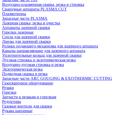
Воздушно-плазменная сварка, резка и строжка
Сварочные аппараты PLASMA CUT
Плазмотроны
Запасные части PLASMA
Лазерная сварка, резка и очистка
Аппараты лазерной сварки
Горелки лазерные
Сопла для лазерной сварки
Линзы для лазерной сварки
Ролики подающего механизма для лазерного аппарата
Каналы направляющие для лазерного аппарата
Уплотнительные кольца для лазерной сварки
Дуговая строжка и экзотермическая резка
Воздушно-дуговая строжка и резка
Экзотермическая резка
Подводная сварка и резка
Запасные части ARC GOUGING & EXOTHERMIC CUTTING
Газосварочное оборудование
Резаки
Горелки
Запчасти к резакам и горелкам
Редукторы
Газовые вентили для сварки
Рукава напорные