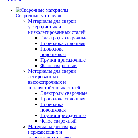
Сварочные материалы
Материалы для сварки
углеродистых и
низколегированных сталей
Электроды сварочные
Проволока сплошная
Проволока
порошковая
Прутки присадочные
Флюс сварочный
Материалы для сварки
легированных
высокопрочных и
теплоустойчивых сталей
Электроды сварочные
Проволока сплошная
Проволока
порошковая
Прутки присадочные
Флюс сварочный
Материалы для сварки
нержавеющих и
жаростойких сталей