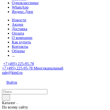
Одноклассники
WhatsApp
Яндекс.Дзен
Новости
Акции
Доставка
Оплата
О компании
Как купить
Контакты
Обзоры
...
+7 (495) 225-95-78
+7 (495) 225-95-78
Многоканальный
sale@ktnd.ru
Войти
Каталог
По всему сайту