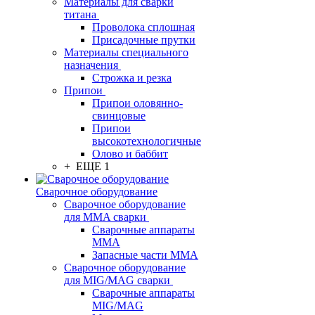
Материалы для сварки
титана
Проволока сплошная
Присадочные прутки
Материалы специального
назначения
Строжка и резка
Припои
Припои оловянно-
свинцовые
Припои
высокотехнологичные
Олово и баббит
+ ЕЩЕ 1
Сварочное оборудование
Сварочное оборудование
для MMA сварки
Сварочные аппараты
MMA
Запасные части MMA
Сварочное оборудование
для MIG/MAG сварки
Сварочные аппараты
MIG/MAG