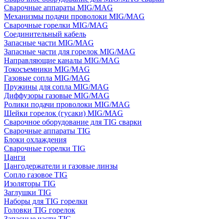
Сварочные аппараты MIG/MAG
Механизмы подачи проволоки MIG/MAG
Сварочные горелки MIG/MAG
Соединительный кабель
Запасные части MIG/MAG
Запасные части для горелок MIG/MAG
Направляющие каналы MIG/MAG
Токосъемники MIG/MAG
Газовые сопла MIG/MAG
Пружины для сопла MIG/MAG
Диффузоры газовые MIG/MAG
Ролики подачи проволоки MIG/MAG
Шейки горелок (гусаки) MIG/MAG
Сварочное оборудование для TIG сварки
Сварочные аппараты TIG
Блоки охлаждения
Сварочные горелки TIG
Цанги
Цангодержатели и газовые линзы
Сопло газовое TIG
Изоляторы TIG
Заглушки TIG
Наборы для TIG горелки
Головки TIG горелок
Запасные части TIG