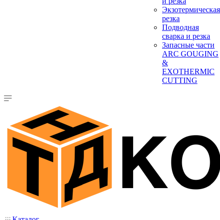
и резка
Экзотермическая
резка
Подводная
сварка и резка
Запасные части
ARC GOUGING
&
EXOTHERMIC
CUTTING
Каталог