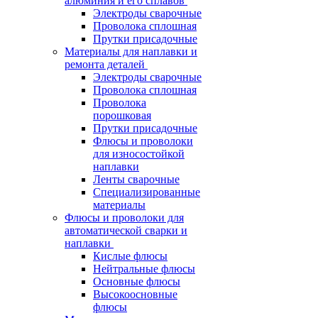
алюминия и его сплавов
Электроды сварочные
Проволока сплошная
Прутки присадочные
Материалы для наплавки и
ремонта деталей
Электроды сварочные
Проволока сплошная
Проволока
порошковая
Прутки присадочные
Флюсы и проволоки
для износостойкой
наплавки
Ленты сварочные
Специализированные
материалы
Флюсы и проволоки для
автоматической сварки и
наплавки
Кислые флюсы
Нейтральные флюсы
Основные флюсы
Высокоосновные
флюсы