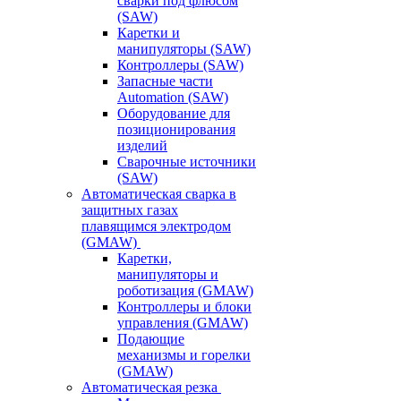
сварки под флюсом
(SAW)
Каретки и
манипуляторы (SAW)
Контроллеры (SAW)
Запасные части
Automation (SAW)
Оборудование для
позиционирования
изделий
Сварочные источники
(SAW)
Автоматическая сварка в
защитных газах
плавящимся электродом
(GMAW)
Каретки,
манипуляторы и
роботизация (GMAW)
Контроллеры и блоки
управления (GMAW)
Подающие
механизмы и горелки
(GMAW)
Автоматическая резка