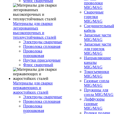
Флюс сварочный
проволоки
MIG/MAG
Сварочные
горелки
MIG/MAG
Материалы для сварки
Соединительны
легированных
кабель
высокопрочных и
Запасные части
теплоустойчивых сталей
MIG/MAG
Электроды сварочные
Запасные части
Проволока сплошная
для горелок
Проволока
MIG/MAG
порошковая
Направляющие
Прутки присадочные
каналы
Флюс сварочный
MIG/MAG
Токосъемники
MIG/MAG
Газовые сопла
Материалы для сварки
MIG/MAG
нержавеющих и
Пружины для
жаростойких сталей
сопла MIG/MAG
Электроды сварочные
Диффузоры
Проволока сплошная
газовые
Проволока
MIG/MAG
порошковая
Ролики подачи