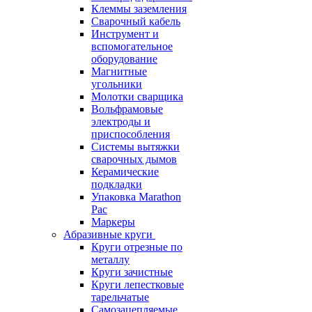
Клеммы заземления
Сварочный кабель
Инструмент и
вспомогательное
оборудование
Магнитные
угольники
Молотки сварщика
Вольфрамовые
электроды и
приспособления
Системы вытяжки
сварочных дымов
Керамические
подкладки
Упаковка Marathon
Pac
Маркеры
Абразивные круги
Круги отрезные по
металлу
Круги зачистные
Круги лепестковые
тарельчатые
Самозацепляемые