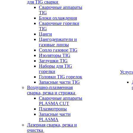
для TIG сварки
Сварочные аппараты
TIG
Блоки охлаждения
Сварочные горелки
TIG
Цанги
Цангодержатели и
газовые линзы
Сопло газовое TIG
Изоляторы TIG
Заглушки TIG
Наборы для TIG
горелки
Услуг
Головки TIG горелок
Запасные части TIG
Воздушно-плазменная
сварка, резка и строжка
Сварочные аппараты
PLASMA CUT
Плазмотроны
Запасные части
PLASMA
Лазерная сварка, резка и
очистка