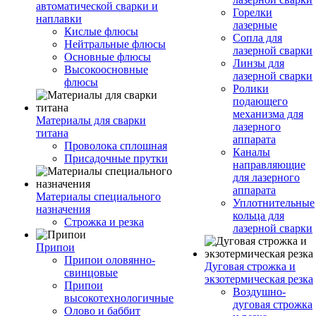
автоматической сварки и
Горелки
наплавки
лазерные
Кислые флюсы
Сопла для
Нейтральные флюсы
лазерной сварки
Основные флюсы
Линзы для
Высокоосновные
лазерной сварки
флюсы
Ролики
подающего
механизма для
Материалы для сварки
лазерного
титана
аппарата
Проволока сплошная
Каналы
Присадочные прутки
направляющие
для лазерного
аппарата
Материалы специального
Уплотнительные
назначения
кольца для
Строжка и резка
лазерной сварки
Припои
Припои оловянно-
Дуговая строжка и
свинцовые
экзотермическая резка
Припои
Воздушно-
высокотехнологичные
дуговая строжка
Олово и баббит