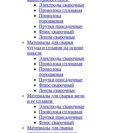
Электроды сварочные
Проволока сплошная
Проволока
порошковая
Прутки присадочные
Флюс сварочный
Ленты сварочные
Материалы для сварки
чугуна и сплавов на основе
никеля
Электроды сварочные
Проволока сплошная
Проволока
порошковая
Прутки присадочные
Флюс сварочный
Ленты сварочные
Материалы для сварки меди
и ее сплавов
Электроды сварочные
Проволока сплошная
Прутки присадочные
Флюс сварочный
Материалы для сварки