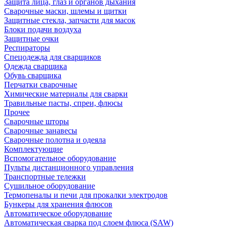
Защита лица, глаз и органов дыхания
Сварочные маски, шлемы и щитки
Защитные стекла, запчасти для масок
Блоки подачи воздуха
Защитные очки
Респираторы
Спецодежда для сварщиков
Одежда сварщика
Обувь сварщика
Перчатки сварочные
Химические материалы для сварки
Травильные пасты, спреи, флюсы
Прочее
Сварочные шторы
Сварочные занавесы
Сварочные полотна и одеяла
Комплектующие
Вспомогательное оборудование
Пульты дистанционного управления
Транспортные тележки
Сушильное оборудование
Термопеналы и печи для прокалки электродов
Бункеры для хранения флюсов
Автоматическое оборудование
Автоматическая сварка под слоем флюса (SAW)