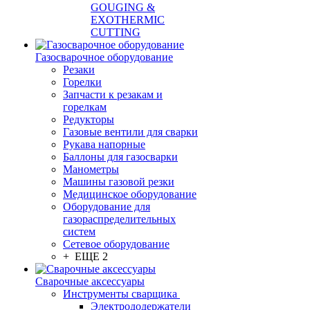
GOUGING &
EXOTHERMIC
CUTTING
Газосварочное оборудование
Резаки
Горелки
Запчасти к резакам и
горелкам
Редукторы
Газовые вентили для сварки
Рукава напорные
Баллоны для газосварки
Манометры
Машины газовой резки
Медицинское оборудование
Оборудование для
газораспределительных
систем
Сетевое оборудование
+ ЕЩЕ 2
Сварочные аксессуары
Инструменты сварщика
Электрододержатели