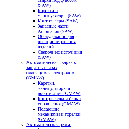
сварки под флюсом
(SAW)
Каретки и
манипуляторы (SAW)
Контроллеры (SAW)
Запасные части
Automation (SAW)
Оборудование для
позиционирования
изделий
Сварочные источники
(SAW)
Автоматическая сварка в
защитных газах
плавящимся электродом
(GMAW)
Каретки,
манипуляторы и
роботизация (GMAW)
Контроллеры и блоки
управления (GMAW)
Подающие
механизмы и горелки
(GMAW)
Автоматическая резка