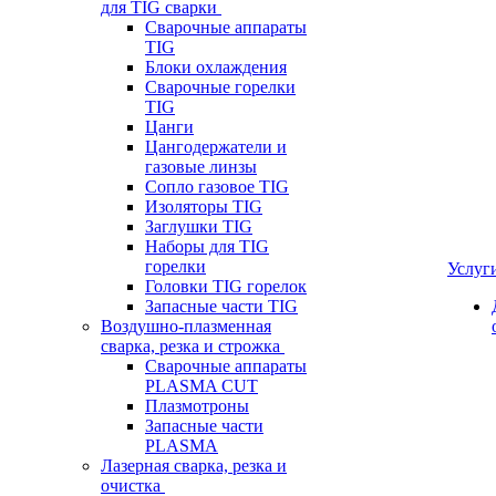
для TIG сварки
Сварочные аппараты
TIG
Блоки охлаждения
Сварочные горелки
TIG
Цанги
Цангодержатели и
газовые линзы
Сопло газовое TIG
Изоляторы TIG
Заглушки TIG
Наборы для TIG
горелки
Услуг
Головки TIG горелок
Запасные части TIG
Воздушно-плазменная
сварка, резка и строжка
Сварочные аппараты
PLASMA CUT
Плазмотроны
Запасные части
PLASMA
Лазерная сварка, резка и
очистка