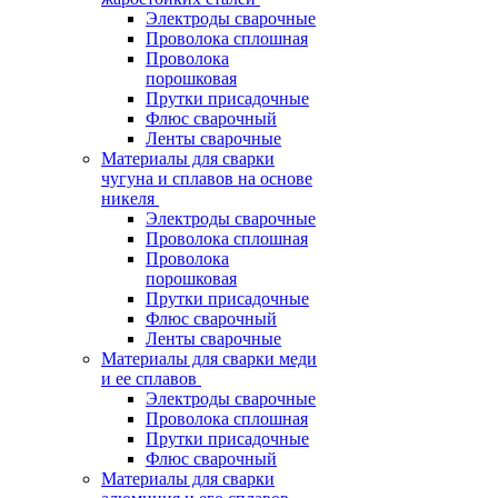
Электроды сварочные
Проволока сплошная
Проволока
порошковая
Прутки присадочные
Флюс сварочный
Ленты сварочные
Материалы для сварки
чугуна и сплавов на основе
никеля
Электроды сварочные
Проволока сплошная
Проволока
порошковая
Прутки присадочные
Флюс сварочный
Ленты сварочные
Материалы для сварки меди
и ее сплавов
Электроды сварочные
Проволока сплошная
Прутки присадочные
Флюс сварочный
Материалы для сварки