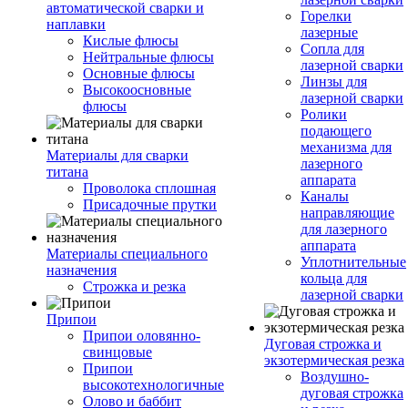
автоматической сварки и
Горелки
наплавки
лазерные
Кислые флюсы
Сопла для
Нейтральные флюсы
лазерной сварки
Основные флюсы
Линзы для
Высокоосновные
лазерной сварки
флюсы
Ролики
подающего
механизма для
Материалы для сварки
лазерного
титана
аппарата
Проволока сплошная
Каналы
Присадочные прутки
направляющие
для лазерного
аппарата
Материалы специального
Уплотнительные
назначения
кольца для
Строжка и резка
лазерной сварки
Припои
Припои оловянно-
Дуговая строжка и
свинцовые
экзотермическая резка
Припои
Воздушно-
высокотехнологичные
дуговая строжка
Олово и баббит