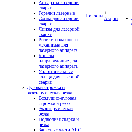
Аппараты лазерной
сварки
Горелки лазерные
Новости
Сопла для лазерной
Акции
сварки
Линзы для лазерной
сварки
Ролики подающего
механизма для
лазерного аппарата
Каналы
направляющие для
лазерного аппарата
Уплотнительные
кольца для лазерной
сварки
Дуговая строжка и
экзотермическая резка
Воздушно-дуговая
строжка и резка
Экзотермическая
резка
Подводная сварка и
резка
Запасные части ARC