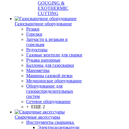
GOUGING &
EXOTHERMIC
CUTTING
Газосварочное оборудование
Резаки
Горелки
Запчасти к резакам и
горелкам
Редукторы
Газовые вентили для сварки
Рукава напорные
Баллоны для газосварки
Манометры
Машины газовой резки
Медицинское оборудование
Оборудование для
газораспределительных
систем
Сетевое оборудование
+ ЕЩЕ 2
Сварочные аксессуары
Инструменты сварщика
Электрододержатели