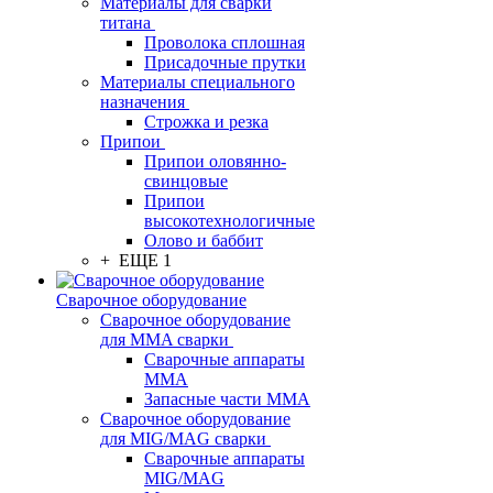
Материалы для сварки
титана
Проволока сплошная
Присадочные прутки
Материалы специального
назначения
Строжка и резка
Припои
Припои оловянно-
свинцовые
Припои
высокотехнологичные
Олово и баббит
+ ЕЩЕ 1
Сварочное оборудование
Сварочное оборудование
для MMA сварки
Сварочные аппараты
MMA
Запасные части MMA
Сварочное оборудование
для MIG/MAG сварки
Сварочные аппараты
MIG/MAG