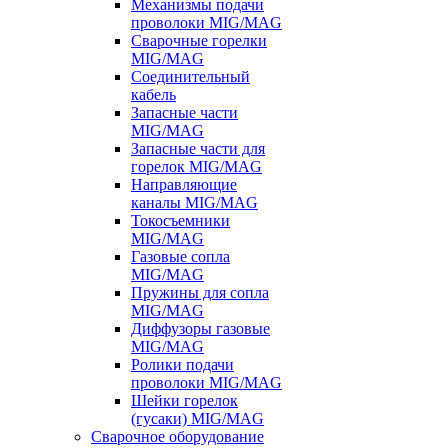
Механизмы подачи
проволоки MIG/MAG
Сварочные горелки
MIG/MAG
Соединительный
кабель
Запасные части
MIG/MAG
Запасные части для
горелок MIG/MAG
Направляющие
каналы MIG/MAG
Токосъемники
MIG/MAG
Газовые сопла
MIG/MAG
Пружины для сопла
MIG/MAG
Диффузоры газовые
MIG/MAG
Ролики подачи
проволоки MIG/MAG
Шейки горелок
(гусаки) MIG/MAG
Сварочное оборудование