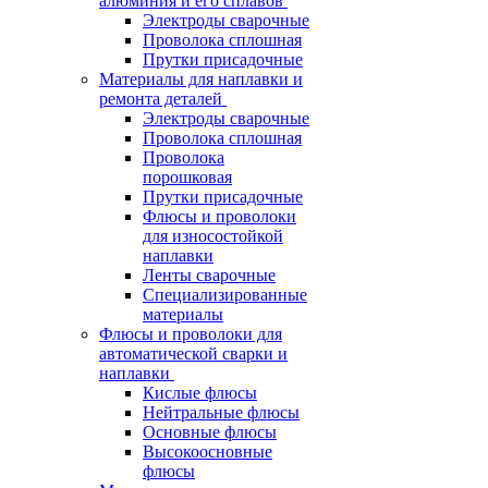
алюминия и его сплавов
Электроды сварочные
Проволока сплошная
Прутки присадочные
Материалы для наплавки и
ремонта деталей
Электроды сварочные
Проволока сплошная
Проволока
порошковая
Прутки присадочные
Флюсы и проволоки
для износостойкой
наплавки
Ленты сварочные
Специализированные
материалы
Флюсы и проволоки для
автоматической сварки и
наплавки
Кислые флюсы
Нейтральные флюсы
Основные флюсы
Высокоосновные
флюсы