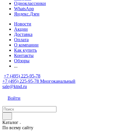
Одноклассники
WhatsApp
Яндекс.Дзен
Новости
Акции
Доставка
Оплата
О компании
Как купить
Контакты
Обзоры
...
+7 (495) 225-95-78
+7 (495) 225-95-78
Многоканальный
sale@ktnd.ru
Войти
Каталог
По всему сайту