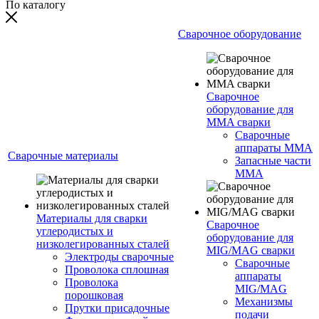
По каталогу
Сварочное оборудование
Сварочное
оборудование для
MMA сварки
Сварочные
аппараты MMA
Сварочные материалы
Запасные части
MMA
Материалы для сварки
Сварочное
углеродистых и
оборудование для
низколегированных сталей
MIG/MAG сварки
Электроды сварочные
Сварочные
Проволока сплошная
аппараты
Проволока
MIG/MAG
порошковая
Механизмы
Прутки присадочные
подачи