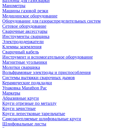
Баллоны для газосварки
Манометры
Машины газовой резки
Медицинское оборудование
Оборудование для газораспределительных систем
Сетевое оборудование
Сварочные аксессуары
Инструменты сварщика
Электрододержатели
Клеммы заземления
Сварочный кабель
Инструмент и вспомогательное оборудование
Магнитные угольники
Молотки сварщика
Вольфрамовые электроды и приспособления
Системы вытяжки сварочных дымов
Керамические подкладки
Упаковка Marathon Pac
Маркеры
Абразивные круги
Круги отрезные по металлу
Круги зачистные
Круги лепестковые тарельчатые
Самозацепляемые шлифовальные круги
Шлифовальные листы