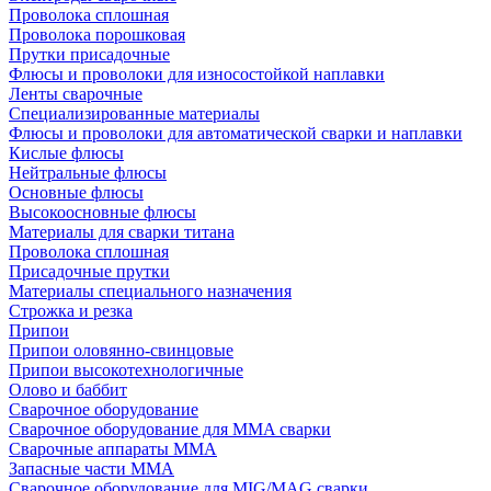
Проволока сплошная
Проволока порошковая
Прутки присадочные
Флюсы и проволоки для износостойкой наплавки
Ленты сварочные
Специализированные материалы
Флюсы и проволоки для автоматической сварки и наплавки
Кислые флюсы
Нейтральные флюсы
Основные флюсы
Высокоосновные флюсы
Материалы для сварки титана
Проволока сплошная
Присадочные прутки
Материалы специального назначения
Строжка и резка
Припои
Припои оловянно-свинцовые
Припои высокотехнологичные
Олово и баббит
Сварочное оборудование
Сварочное оборудование для MMA сварки
Сварочные аппараты MMA
Запасные части MMA
Сварочное оборудование для MIG/MAG сварки