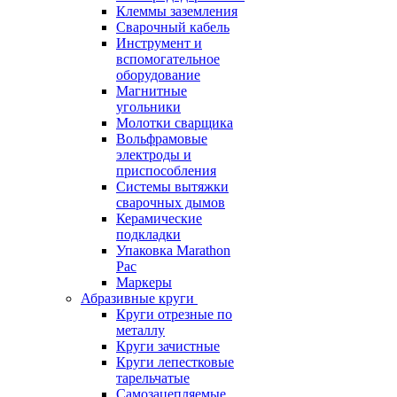
Клеммы заземления
Сварочный кабель
Инструмент и
вспомогательное
оборудование
Магнитные
угольники
Молотки сварщика
Вольфрамовые
электроды и
приспособления
Системы вытяжки
сварочных дымов
Керамические
подкладки
Упаковка Marathon
Pac
Маркеры
Абразивные круги
Круги отрезные по
металлу
Круги зачистные
Круги лепестковые
тарельчатые
Самозацепляемые