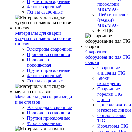
Прутки присадочные
проволоки
Флюс сварочный
MIG/MAG
Ленты сварочные
Шейки горелок
(гусаки)
MIG/MAG
+ ЕЩЕ
Материалы для сварки
чугуна и сплавов на основе
никеля
Электроды сварочные
Сварочное
Проволока сплошная
оборудование для TIG
Проволока
сварки
порошковая
Сварочные
Прутки присадочные
аппараты TIG
Флюс сварочный
Блоки
Ленты сварочные
охлаждения
Сварочные
горелки TIG
Материалы для сварки меди
Цанги
и ее сплавов
Цангодержатели
Электроды сварочные
и газовые линзы
Проволока сплошная
Сопло газовое
Прутки присадочные
TIG
Флюс сварочный
Изоляторы TIG
Заглушки TIG