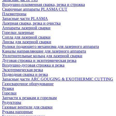
Воздушно-плазменная сварка, резка и строжка
Сварочные аппараты PLASMA CUT
Плазмотроны
Запасные части PLASMA
Лазерная сварка, резка и очистка
Аппараты лазерной сварки
Горелки лазерные
Сопла для лазерной сварки
Линзы для лазерной сварки
Ролики подающего механизма для лазерного аппарата
Каналы направляющие для лазерного аппарата
Уплотнительные кольца для лазерной сварки
Дуговая строжка и экзотермическая резка
Воздушно-дуговая строжка и резка
Экзотермическая резка
Подводная сварка и резка
Запасные части ARC GOUGING & EXOTHERMIC CUTTING
Газосварочное оборудование
Резаки
Горелки
Запчасти к резакам и горелкам
Редукторы
Газовые вентили для сварки
Рукава напорные