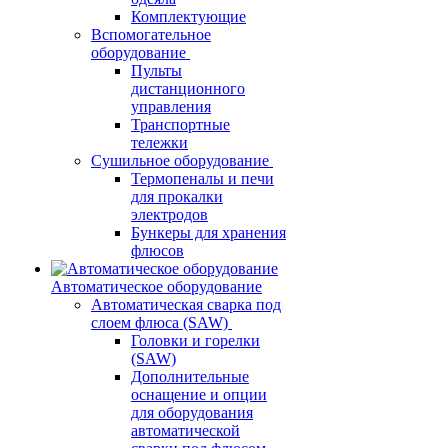
Комплектующие
Вспомогательное
оборудование
Пульты
дистанционного
управления
Транспортные
тележки
Сушильное оборудование
Термопеналы и печи
для прокалки
электродов
Бункеры для хранения
флюсов
Автоматическое оборудование
Автоматическая сварка под
слоем флюса (SAW)
Головки и горелки
(SAW)
Дополнительные
оснащение и опции
для оборудования
автоматической