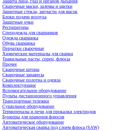
Защита лица, глаз и органов дыхания
Сварочные маски, шлемы и щитки
Защитные стекла, запчасти для масок
Блоки подачи воздуха
Защитные очки
Респираторы
Спецодежда для сварщиков
Одежда сварщика
Обувь сварщика
Перчатки сварочные
Химические материалы для сварки
Травильные пасты, спреи, флюсы
Прочее
Сварочные шторы
Сварочные занавесы
Сварочные полотна и одеяла
Комплектующие
Вспомогательное оборудование
Пульты дистанционного управления
Транспортные тележки
Сушильное оборудование
Термопеналы и печи для прокалки электродов
Бункеры для хранения флюсов
Автоматическое оборудование
Автоматическая сварка под слоем флюса (SAW)