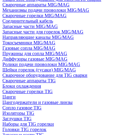
Сварочные аппараты MIG/MAG
Механизмы подачи проволоки MIG/MAG
Сварочные горелки MIG/MAG
Соединительный кабель
Запасные части MIG/MAG
Запасные части для горелок MIG/MAG
Направляющие каналы MIG/MAG
Токосъемники MIG/MAG
Газовые сопла MIG/MAG
Пружины для сопла MIG/MAG
Диффузоры газовые MIG/MAG
Ролики подачи проволоки MIG/MAG
Шейки горелок (гусаки) MIG/MAG
Сварочное оборудование для TIG сварки
Сварочные аппараты TIG
Блоки охлаждения
Сварочные горелки TIG
Цанги
Цангодержатели и газовые линзы
Сопло газовое TIG
Изоляторы TIG
Заглушки TIG
Наборы для TIG горелки
Головки TIG горелок
Запасные части TIG