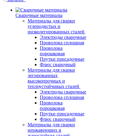
Сварочные материалы
Материалы для сварки
углеродистых и
низколегированных сталей
Электроды сварочные
Проволока сплошная
Проволока
порошковая
Прутки присадочные
Флюс сварочный
Материалы для сварки
легированных
высокопрочных и
теплоустойчивых сталей
Электроды сварочные
Проволока сплошная
Проволока
порошковая
Прутки присадочные
Флюс сварочный
Материалы для сварки
нержавеющих и
жаростойких сталей