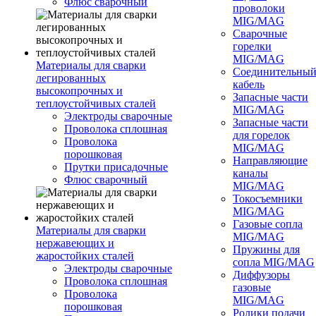
Флюс сварочный
проволоки
MIG/MAG
Сварочные
горелки
MIG/MAG
Материалы для сварки
Соединительны
легированных
кабель
высокопрочных и
Запасные части
теплоустойчивых сталей
MIG/MAG
Электроды сварочные
Запасные части
Проволока сплошная
для горелок
Проволока
MIG/MAG
порошковая
Направляющие
Прутки присадочные
каналы
Флюс сварочный
MIG/MAG
Токосъемники
MIG/MAG
Газовые сопла
Материалы для сварки
MIG/MAG
нержавеющих и
Пружины для
жаростойких сталей
сопла MIG/MAG
Электроды сварочные
Диффузоры
Проволока сплошная
газовые
Проволока
MIG/MAG
порошковая
Ролики подачи