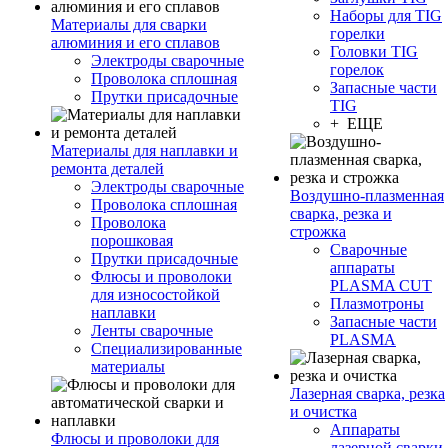
Наборы для TIG
Материалы для сварки
горелки
алюминия и его сплавов
Головки TIG
Электроды сварочные
горелок
Проволока сплошная
Запасные части
Прутки присадочные
TIG
+ ЕЩЕ
Материалы для наплавки и
ремонта деталей
Электроды сварочные
Воздушно-плазменная
Проволока сплошная
сварка, резка и
Проволока
строжка
порошковая
Сварочные
Прутки присадочные
аппараты
Флюсы и проволоки
PLASMA CUT
для износостойкой
Плазмотроны
наплавки
Запасные части
Ленты сварочные
PLASMA
Специализированные
материалы
Лазерная сварка, резка
и очистка
Аппараты
Флюсы и проволоки для
лазерной сварки