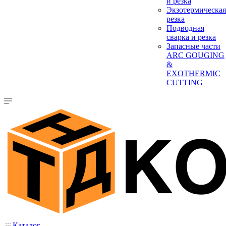
и резка
Экзотермическая
резка
Подводная
сварка и резка
Запасные части
ARC GOUGING
&
EXOTHERMIC
CUTTING
Каталог