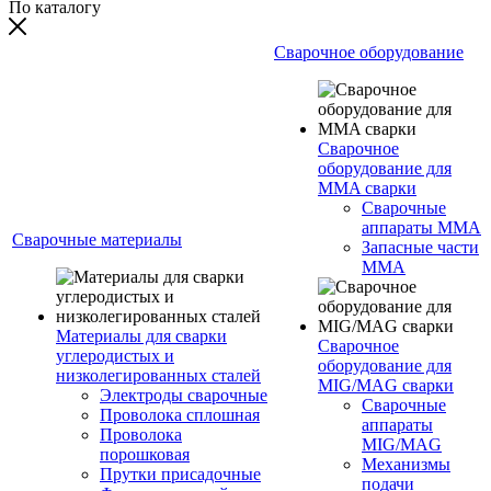
По каталогу
Сварочное оборудование
Сварочное
оборудование для
MMA сварки
Сварочные
аппараты MMA
Сварочные материалы
Запасные части
MMA
Материалы для сварки
Сварочное
углеродистых и
оборудование для
низколегированных сталей
MIG/MAG сварки
Электроды сварочные
Сварочные
Проволока сплошная
аппараты
Проволока
MIG/MAG
порошковая
Механизмы
Прутки присадочные
подачи