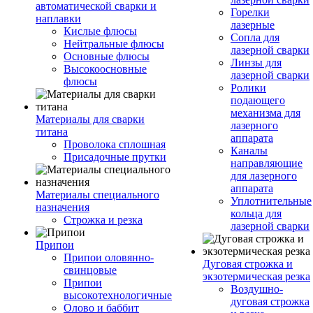
автоматической сварки и
Горелки
наплавки
лазерные
Кислые флюсы
Сопла для
Нейтральные флюсы
лазерной сварки
Основные флюсы
Линзы для
Высокоосновные
лазерной сварки
флюсы
Ролики
подающего
механизма для
Материалы для сварки
лазерного
титана
аппарата
Проволока сплошная
Каналы
Присадочные прутки
направляющие
для лазерного
аппарата
Материалы специального
Уплотнительные
назначения
кольца для
Строжка и резка
лазерной сварки
Припои
Припои оловянно-
Дуговая строжка и
свинцовые
экзотермическая резка
Припои
Воздушно-
высокотехнологичные
дуговая строжка
Олово и баббит