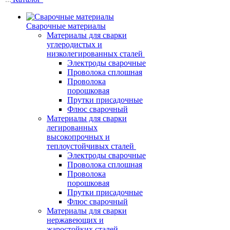
Сварочные материалы
Материалы для сварки
углеродистых и
низколегированных сталей
Электроды сварочные
Проволока сплошная
Проволока
порошковая
Прутки присадочные
Флюс сварочный
Материалы для сварки
легированных
высокопрочных и
теплоустойчивых сталей
Электроды сварочные
Проволока сплошная
Проволока
порошковая
Прутки присадочные
Флюс сварочный
Материалы для сварки
нержавеющих и
жаростойких сталей