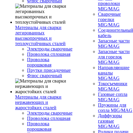
Флюс сварочный
проволоки
MIG/MAG
Сварочные
горелки
MIG/MAG
Материалы для сварки
Соединительны
легированных
кабель
высокопрочных и
Запасные части
теплоустойчивых сталей
MIG/MAG
Электроды сварочные
Запасные части
Проволока сплошная
для горелок
Проволока
MIG/MAG
порошковая
Направляющие
Прутки присадочные
каналы
Флюс сварочный
MIG/MAG
Токосъемники
MIG/MAG
Газовые сопла
Материалы для сварки
MIG/MAG
нержавеющих и
Пружины для
жаростойких сталей
сопла MIG/MAG
Электроды сварочные
Диффузоры
Проволока сплошная
газовые
Проволока
MIG/MAG
порошковая
Ролики подачи