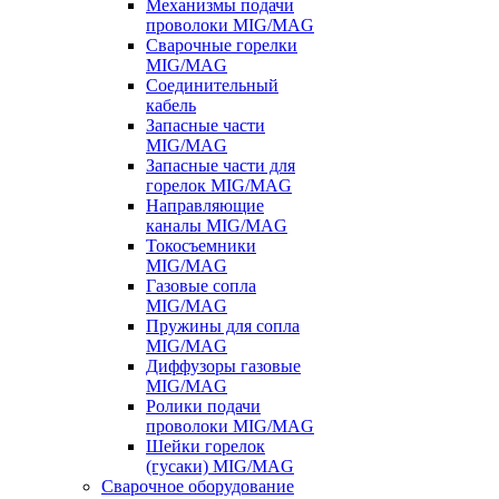
Механизмы подачи
проволоки MIG/MAG
Сварочные горелки
MIG/MAG
Соединительный
кабель
Запасные части
MIG/MAG
Запасные части для
горелок MIG/MAG
Направляющие
каналы MIG/MAG
Токосъемники
MIG/MAG
Газовые сопла
MIG/MAG
Пружины для сопла
MIG/MAG
Диффузоры газовые
MIG/MAG
Ролики подачи
проволоки MIG/MAG
Шейки горелок
(гусаки) MIG/MAG
Сварочное оборудование