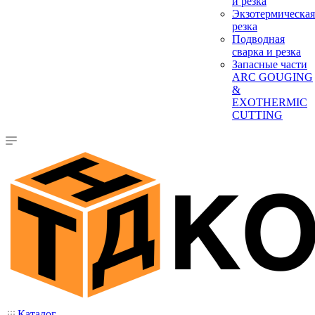
и резка
Экзотермическая
резка
Подводная
сварка и резка
Запасные части
ARC GOUGING
&
EXOTHERMIC
CUTTING
Каталог