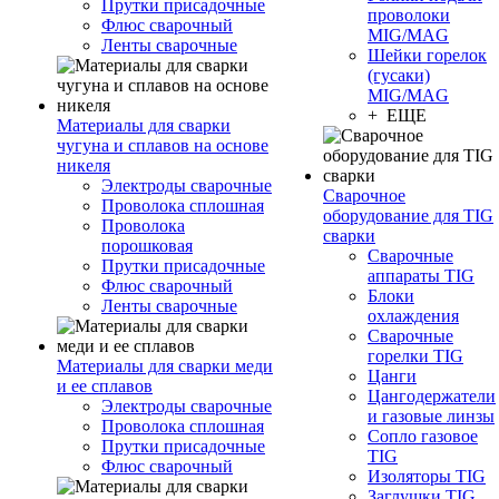
Прутки присадочные
проволоки
Флюс сварочный
MIG/MAG
Ленты сварочные
Шейки горелок
(гусаки)
MIG/MAG
+ ЕЩЕ
Материалы для сварки
чугуна и сплавов на основе
никеля
Электроды сварочные
Сварочное
Проволока сплошная
оборудование для TIG
Проволока
сварки
порошковая
Сварочные
Прутки присадочные
аппараты TIG
Флюс сварочный
Блоки
Ленты сварочные
охлаждения
Сварочные
горелки TIG
Материалы для сварки меди
Цанги
и ее сплавов
Цангодержатели
Электроды сварочные
и газовые линзы
Проволока сплошная
Сопло газовое
Прутки присадочные
TIG
Флюс сварочный
Изоляторы TIG
Заглушки TIG