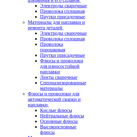
алюминия и его сплавов
Электроды сварочные
Проволока сплошная
Прутки присадочные
Материалы для наплавки и
ремонта деталей
Электроды сварочные
Проволока сплошная
Проволока
порошковая
Прутки присадочные
Флюсы и проволоки
для износостойкой
наплавки
Ленты сварочные
Специализированные
материалы
Флюсы и проволоки для
автоматической сварки и
наплавки
Кислые флюсы
Нейтральные флюсы
Основные флюсы
Высокоосновные
флюсы