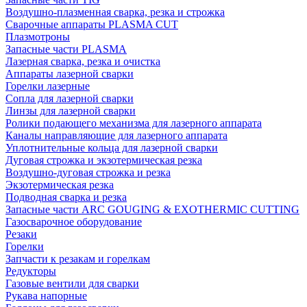
Воздушно-плазменная сварка, резка и строжка
Сварочные аппараты PLASMA CUT
Плазмотроны
Запасные части PLASMA
Лазерная сварка, резка и очистка
Аппараты лазерной сварки
Горелки лазерные
Сопла для лазерной сварки
Линзы для лазерной сварки
Ролики подающего механизма для лазерного аппарата
Каналы направляющие для лазерного аппарата
Уплотнительные кольца для лазерной сварки
Дуговая строжка и экзотермическая резка
Воздушно-дуговая строжка и резка
Экзотермическая резка
Подводная сварка и резка
Запасные части ARC GOUGING & EXOTHERMIC CUTTING
Газосварочное оборудование
Резаки
Горелки
Запчасти к резакам и горелкам
Редукторы
Газовые вентили для сварки
Рукава напорные