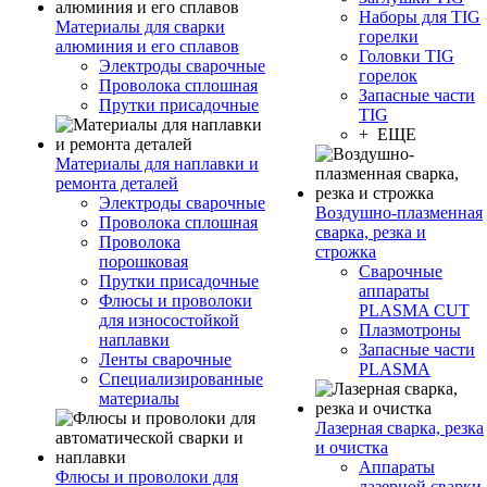
Наборы для TIG
Материалы для сварки
горелки
алюминия и его сплавов
Головки TIG
Электроды сварочные
горелок
Проволока сплошная
Запасные части
Прутки присадочные
TIG
+ ЕЩЕ
Материалы для наплавки и
ремонта деталей
Электроды сварочные
Воздушно-плазменная
Проволока сплошная
сварка, резка и
Проволока
строжка
порошковая
Сварочные
Прутки присадочные
аппараты
Флюсы и проволоки
PLASMA CUT
для износостойкой
Плазмотроны
наплавки
Запасные части
Ленты сварочные
PLASMA
Специализированные
материалы
Лазерная сварка, резка
и очистка
Аппараты
Флюсы и проволоки для
лазерной сварки