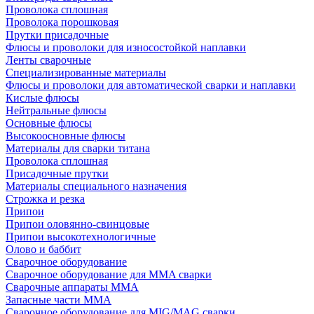
Проволока сплошная
Проволока порошковая
Прутки присадочные
Флюсы и проволоки для износостойкой наплавки
Ленты сварочные
Специализированные материалы
Флюсы и проволоки для автоматической сварки и наплавки
Кислые флюсы
Нейтральные флюсы
Основные флюсы
Высокоосновные флюсы
Материалы для сварки титана
Проволока сплошная
Присадочные прутки
Материалы специального назначения
Строжка и резка
Припои
Припои оловянно-свинцовые
Припои высокотехнологичные
Олово и баббит
Сварочное оборудование
Сварочное оборудование для MMA сварки
Сварочные аппараты MMA
Запасные части MMA
Сварочное оборудование для MIG/MAG сварки