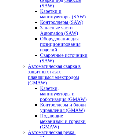
сварки под флюсом
(SAW)
Каретки и
манипуляторы (SAW)
Контроллеры (SAW)
Запасные части
Automation (SAW)
Оборудование для
позиционирования
изделий
Сварочные источники
(SAW)
Автоматическая сварка в
защитных газах
плавящимся электродом
(GMAW)
Каретки,
манипуляторы и
роботизация (GMAW)
Контроллеры и блоки
управления (GMAW)
Подающие
механизмы и горелки
(GMAW)
Автоматическая резка