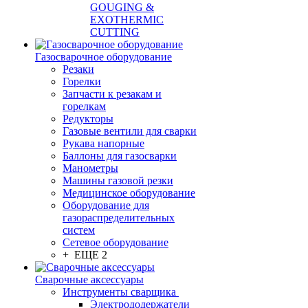
GOUGING &
EXOTHERMIC
CUTTING
Газосварочное оборудование
Резаки
Горелки
Запчасти к резакам и
горелкам
Редукторы
Газовые вентили для сварки
Рукава напорные
Баллоны для газосварки
Манометры
Машины газовой резки
Медицинское оборудование
Оборудование для
газораспределительных
систем
Сетевое оборудование
+ ЕЩЕ 2
Сварочные аксессуары
Инструменты сварщика
Электрододержатели