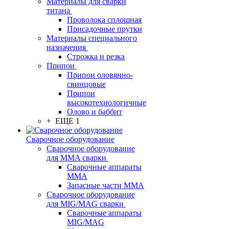
Материалы для сварки
титана
Проволока сплошная
Присадочные прутки
Материалы специального
назначения
Строжка и резка
Припои
Припои оловянно-
свинцовые
Припои
высокотехнологичные
Олово и баббит
+ ЕЩЕ 1
Сварочное оборудование
Сварочное оборудование
для MMA сварки
Сварочные аппараты
MMA
Запасные части MMA
Сварочное оборудование
для MIG/MAG сварки
Сварочные аппараты
MIG/MAG