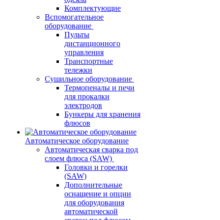
Комплектующие
Вспомогательное
оборудование
Пульты
дистанционного
управления
Транспортные
тележки
Сушильное оборудование
Термопеналы и печи
для прокалки
электродов
Бункеры для хранения
флюсов
Автоматическое оборудование
Автоматическая сварка под
слоем флюса (SAW)
Головки и горелки
(SAW)
Дополнительные
оснащение и опции
для оборудования
автоматической