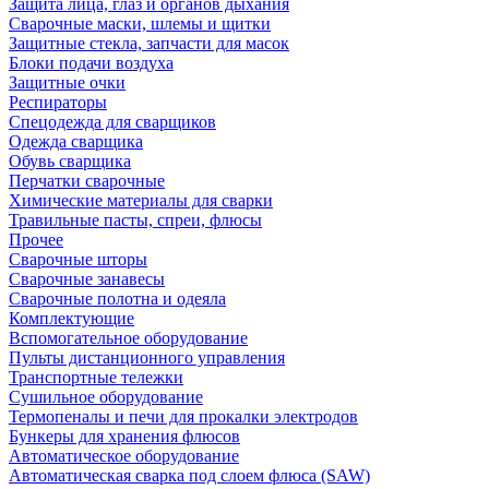
Защита лица, глаз и органов дыхания
Сварочные маски, шлемы и щитки
Защитные стекла, запчасти для масок
Блоки подачи воздуха
Защитные очки
Респираторы
Спецодежда для сварщиков
Одежда сварщика
Обувь сварщика
Перчатки сварочные
Химические материалы для сварки
Травильные пасты, спреи, флюсы
Прочее
Сварочные шторы
Сварочные занавесы
Сварочные полотна и одеяла
Комплектующие
Вспомогательное оборудование
Пульты дистанционного управления
Транспортные тележки
Сушильное оборудование
Термопеналы и печи для прокалки электродов
Бункеры для хранения флюсов
Автоматическое оборудование
Автоматическая сварка под слоем флюса (SAW)