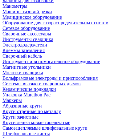
Баллоны для газосварки
Манометры
Машины газовой резки
Медицинское оборудование
Оборудование для газораспределительных систем
Сетевое оборудование
Сварочные аксессуары
Инструменты сварщика
Электрододержатели
Клеммы заземления
Сварочный кабель
Инструмент и вспомогательное оборудование
Магнитные угольники
Молотки сварщика
Вольфрамовые электроды и приспособления
Системы вытяжки сварочных дымов
Керамические подкладки
Упаковка Marathon Pac
Маркеры
Абразивные круги
Круги отрезные по металлу
Круги зачистные
Круги лепестковые тарельчатые
Самозацепляемые шлифовальные круги
Шлифовальные листы