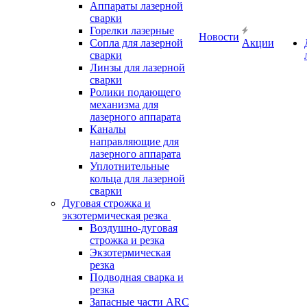
Аппараты лазерной
сварки
Горелки лазерные
Новости
Сопла для лазерной
Акции
сварки
Линзы для лазерной
сварки
Ролики подающего
механизма для
лазерного аппарата
Каналы
направляющие для
лазерного аппарата
Уплотнительные
кольца для лазерной
сварки
Дуговая строжка и
экзотермическая резка
Воздушно-дуговая
строжка и резка
Экзотермическая
резка
Подводная сварка и
резка
Запасные части ARC