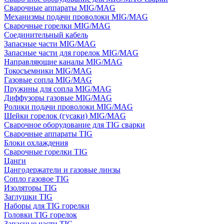
Сварочные аппараты MIG/MAG
Механизмы подачи проволоки MIG/MAG
Сварочные горелки MIG/MAG
Соединительный кабель
Запасные части MIG/MAG
Запасные части для горелок MIG/MAG
Направляющие каналы MIG/MAG
Токосъемники MIG/MAG
Газовые сопла MIG/MAG
Пружины для сопла MIG/MAG
Диффузоры газовые MIG/MAG
Ролики подачи проволоки MIG/MAG
Шейки горелок (гусаки) MIG/MAG
Сварочное оборудование для TIG сварки
Сварочные аппараты TIG
Блоки охлаждения
Сварочные горелки TIG
Цанги
Цангодержатели и газовые линзы
Сопло газовое TIG
Изоляторы TIG
Заглушки TIG
Наборы для TIG горелки
Головки TIG горелок
Запасные части TIG