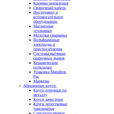
Клеммы заземления
Сварочный кабель
Инструмент и
вспомогательное
оборудование
Магнитные
угольники
Молотки сварщика
Вольфрамовые
электроды и
приспособления
Системы вытяжки
сварочных дымов
Керамические
подкладки
Упаковка Marathon
Pac
Маркеры
Абразивные круги
Круги отрезные по
металлу
Круги зачистные
Круги лепестковые
тарельчатые
Самозацепляемые