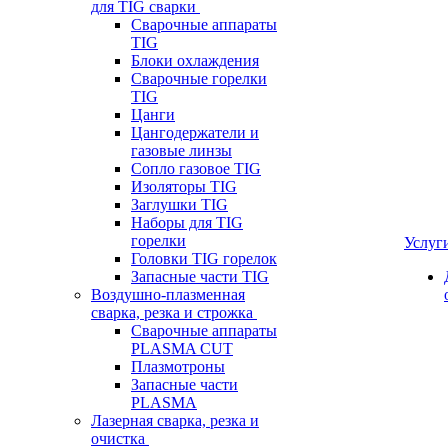
для TIG сварки
Сварочные аппараты
TIG
Блоки охлаждения
Сварочные горелки
TIG
Цанги
Цангодержатели и
газовые линзы
Сопло газовое TIG
Изоляторы TIG
Заглушки TIG
Наборы для TIG
горелки
Услуг
Головки TIG горелок
Запасные части TIG
Воздушно-плазменная
сварка, резка и строжка
Сварочные аппараты
PLASMA CUT
Плазмотроны
Запасные части
PLASMA
Лазерная сварка, резка и
очистка