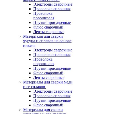
Электроды сварочные
Проволока сплошная
Проволока
порошковая
Прутки присадочные
Флюс сварочный
Ленты сварочные
Материалы для сварки
чугуна и сплавов на основе
никеля
Электроды сварочные
Проволока сплошная
Проволока
порошковая
Прутки присадочные
Флюс сварочный
Ленты сварочные
Материалы для сварки меди
и ее сплавов
Электроды сварочные
Проволока сплошная
Прутки присадочные
Флюс сварочный
Материалы для сварки