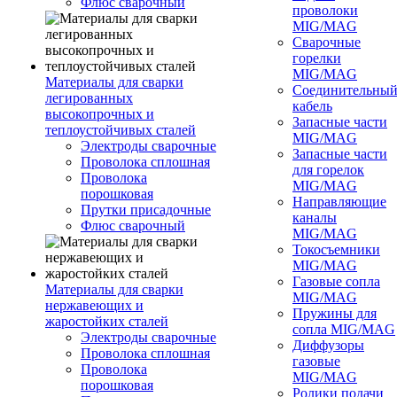
Флюс сварочный
проволоки
MIG/MAG
Сварочные
горелки
MIG/MAG
Материалы для сварки
Соединительны
легированных
кабель
высокопрочных и
Запасные части
теплоустойчивых сталей
MIG/MAG
Электроды сварочные
Запасные части
Проволока сплошная
для горелок
Проволока
MIG/MAG
порошковая
Направляющие
Прутки присадочные
каналы
Флюс сварочный
MIG/MAG
Токосъемники
MIG/MAG
Газовые сопла
Материалы для сварки
MIG/MAG
нержавеющих и
Пружины для
жаростойких сталей
сопла MIG/MAG
Электроды сварочные
Диффузоры
Проволока сплошная
газовые
Проволока
MIG/MAG
порошковая
Ролики подачи