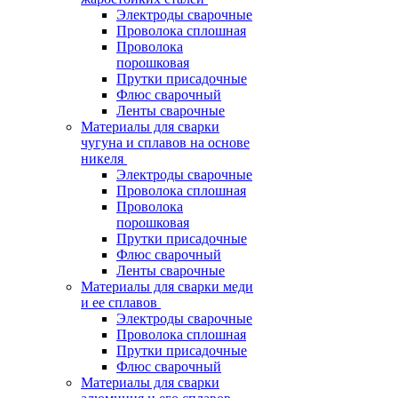
Электроды сварочные
Проволока сплошная
Проволока
порошковая
Прутки присадочные
Флюс сварочный
Ленты сварочные
Материалы для сварки
чугуна и сплавов на основе
никеля
Электроды сварочные
Проволока сплошная
Проволока
порошковая
Прутки присадочные
Флюс сварочный
Ленты сварочные
Материалы для сварки меди
и ее сплавов
Электроды сварочные
Проволока сплошная
Прутки присадочные
Флюс сварочный
Материалы для сварки