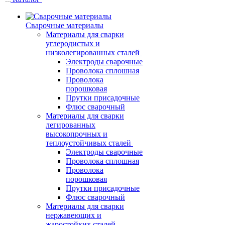
Сварочные материалы
Материалы для сварки
углеродистых и
низколегированных сталей
Электроды сварочные
Проволока сплошная
Проволока
порошковая
Прутки присадочные
Флюс сварочный
Материалы для сварки
легированных
высокопрочных и
теплоустойчивых сталей
Электроды сварочные
Проволока сплошная
Проволока
порошковая
Прутки присадочные
Флюс сварочный
Материалы для сварки
нержавеющих и
жаростойких сталей