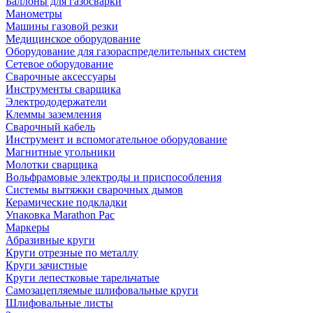
Баллоны для газосварки
Манометры
Машины газовой резки
Медицинское оборудование
Оборудование для газораспределительных систем
Сетевое оборудование
Сварочные аксессуары
Инструменты сварщика
Электрододержатели
Клеммы заземления
Сварочный кабель
Инструмент и вспомогательное оборудование
Магнитные угольники
Молотки сварщика
Вольфрамовые электроды и приспособления
Системы вытяжки сварочных дымов
Керамические подкладки
Упаковка Marathon Pac
Маркеры
Абразивные круги
Круги отрезные по металлу
Круги зачистные
Круги лепестковые тарельчатые
Самозацепляемые шлифовальные круги
Шлифовальные листы