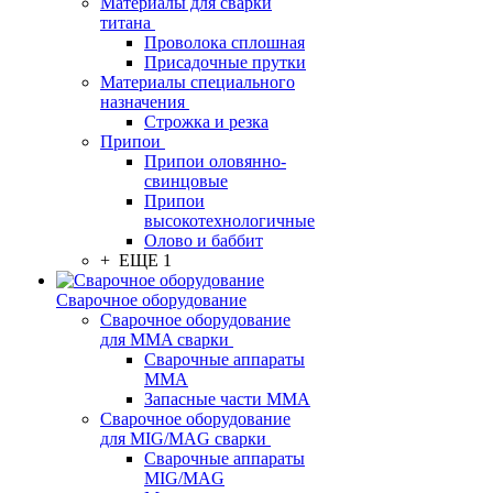
Материалы для сварки
титана
Проволока сплошная
Присадочные прутки
Материалы специального
назначения
Строжка и резка
Припои
Припои оловянно-
свинцовые
Припои
высокотехнологичные
Олово и баббит
+ ЕЩЕ 1
Сварочное оборудование
Сварочное оборудование
для MMA сварки
Сварочные аппараты
MMA
Запасные части MMA
Сварочное оборудование
для MIG/MAG сварки
Сварочные аппараты
MIG/MAG