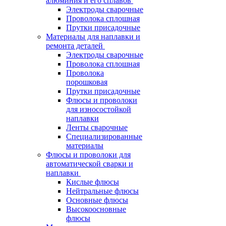
алюминия и его сплавов
Электроды сварочные
Проволока сплошная
Прутки присадочные
Материалы для наплавки и
ремонта деталей
Электроды сварочные
Проволока сплошная
Проволока
порошковая
Прутки присадочные
Флюсы и проволоки
для износостойкой
наплавки
Ленты сварочные
Специализированные
материалы
Флюсы и проволоки для
автоматической сварки и
наплавки
Кислые флюсы
Нейтральные флюсы
Основные флюсы
Высокоосновные
флюсы