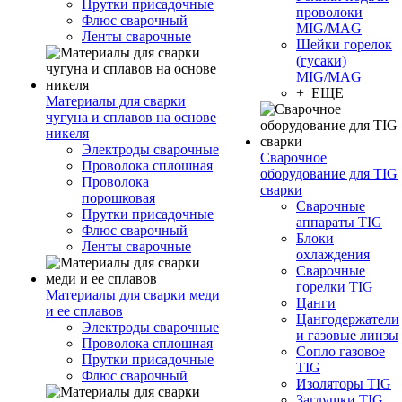
Прутки присадочные
проволоки
Флюс сварочный
MIG/MAG
Ленты сварочные
Шейки горелок
(гусаки)
MIG/MAG
+ ЕЩЕ
Материалы для сварки
чугуна и сплавов на основе
никеля
Электроды сварочные
Сварочное
Проволока сплошная
оборудование для TIG
Проволока
сварки
порошковая
Сварочные
Прутки присадочные
аппараты TIG
Флюс сварочный
Блоки
Ленты сварочные
охлаждения
Сварочные
горелки TIG
Материалы для сварки меди
Цанги
и ее сплавов
Цангодержатели
Электроды сварочные
и газовые линзы
Проволока сплошная
Сопло газовое
Прутки присадочные
TIG
Флюс сварочный
Изоляторы TIG
Заглушки TIG