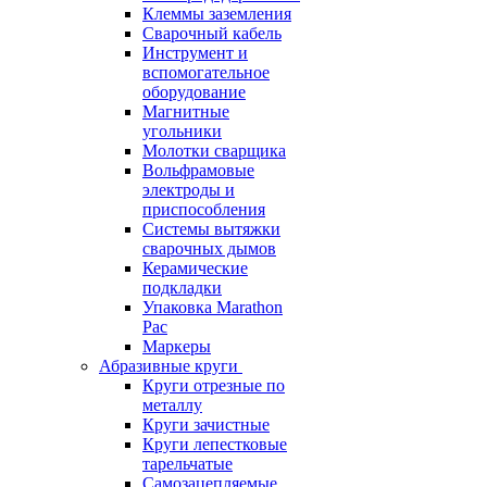
Клеммы заземления
Сварочный кабель
Инструмент и
вспомогательное
оборудование
Магнитные
угольники
Молотки сварщика
Вольфрамовые
электроды и
приспособления
Системы вытяжки
сварочных дымов
Керамические
подкладки
Упаковка Marathon
Pac
Маркеры
Абразивные круги
Круги отрезные по
металлу
Круги зачистные
Круги лепестковые
тарельчатые
Самозацепляемые