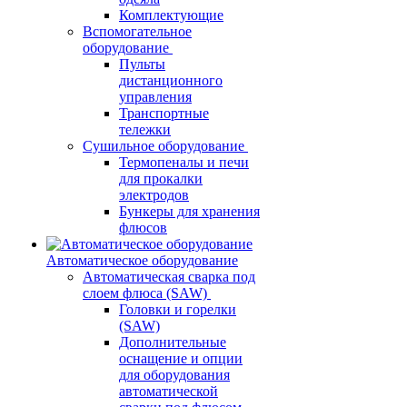
Комплектующие
Вспомогательное
оборудование
Пульты
дистанционного
управления
Транспортные
тележки
Сушильное оборудование
Термопеналы и печи
для прокалки
электродов
Бункеры для хранения
флюсов
Автоматическое оборудование
Автоматическая сварка под
слоем флюса (SAW)
Головки и горелки
(SAW)
Дополнительные
оснащение и опции
для оборудования
автоматической