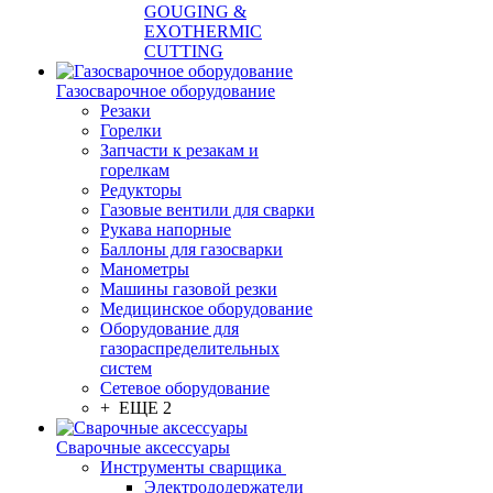
GOUGING &
EXOTHERMIC
CUTTING
Газосварочное оборудование
Резаки
Горелки
Запчасти к резакам и
горелкам
Редукторы
Газовые вентили для сварки
Рукава напорные
Баллоны для газосварки
Манометры
Машины газовой резки
Медицинское оборудование
Оборудование для
газораспределительных
систем
Сетевое оборудование
+ ЕЩЕ 2
Сварочные аксессуары
Инструменты сварщика
Электрододержатели