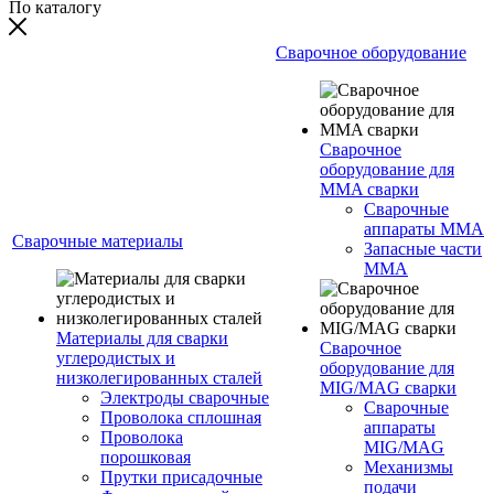
По каталогу
Сварочное оборудование
Сварочное
оборудование для
MMA сварки
Сварочные
аппараты MMA
Сварочные материалы
Запасные части
MMA
Материалы для сварки
Сварочное
углеродистых и
оборудование для
низколегированных сталей
MIG/MAG сварки
Электроды сварочные
Сварочные
Проволока сплошная
аппараты
Проволока
MIG/MAG
порошковая
Механизмы
Прутки присадочные
подачи