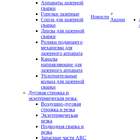
Аппараты лазерной
сварки
Горелки лазерные
Новости
Сопла для лазерной
Акции
сварки
Линзы для лазерной
сварки
Ролики подающего
механизма для
лазерного аппарата
Каналы
направляющие для
лазерного аппарата
Уплотнительные
кольца для лазерной
сварки
Дуговая строжка и
экзотермическая резка
Воздушно-дуговая
строжка и резка
Экзотермическая
резка
Подводная сварка и
резка
Запасные части ARC