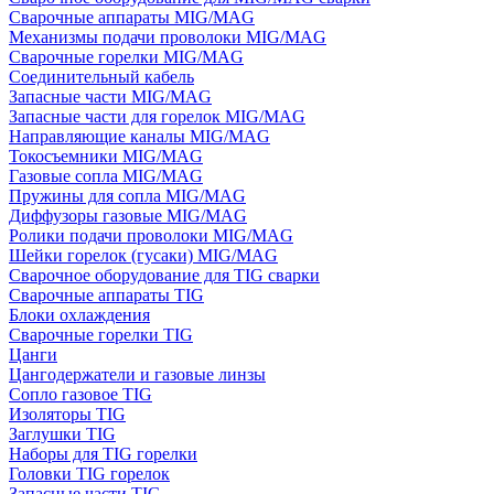
Сварочные аппараты MIG/MAG
Механизмы подачи проволоки MIG/MAG
Сварочные горелки MIG/MAG
Соединительный кабель
Запасные части MIG/MAG
Запасные части для горелок MIG/MAG
Направляющие каналы MIG/MAG
Токосъемники MIG/MAG
Газовые сопла MIG/MAG
Пружины для сопла MIG/MAG
Диффузоры газовые MIG/MAG
Ролики подачи проволоки MIG/MAG
Шейки горелок (гусаки) MIG/MAG
Сварочное оборудование для TIG сварки
Сварочные аппараты TIG
Блоки охлаждения
Сварочные горелки TIG
Цанги
Цангодержатели и газовые линзы
Сопло газовое TIG
Изоляторы TIG
Заглушки TIG
Наборы для TIG горелки
Головки TIG горелок
Запасные части TIG