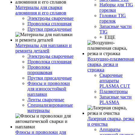
Наборы для TIG
Материалы для сварки
горелки
алюминия и его сплавов
Головки TIG
Электроды сварочные
горелок
Проволока сплошная
Запасные части
Прутки присадочные
TIG
+ ЕЩЕ
Материалы для наплавки и
ремонта деталей
Электроды сварочные
Воздушно-плазменная
Проволока сплошная
сварка, резка и
Проволока
строжка
порошковая
Сварочные
Прутки присадочные
аппараты
Флюсы и проволоки
PLASMA CUT
для износостойкой
Плазмотроны
наплавки
Запасные части
Ленты сварочные
PLASMA
Специализированные
материалы
Лазерная сварка, резка
и очистка
Аппараты
Флюсы и проволоки для
лазерной сварки