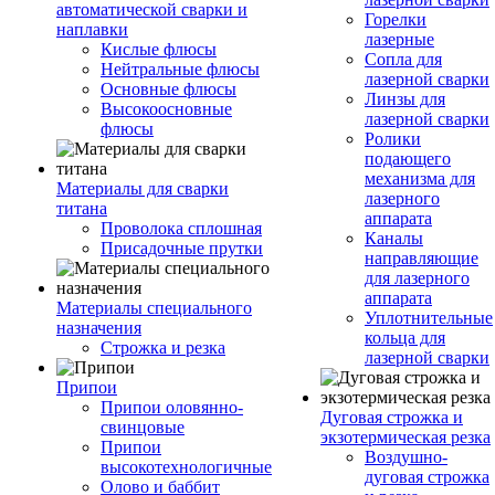
автоматической сварки и
Горелки
наплавки
лазерные
Кислые флюсы
Сопла для
Нейтральные флюсы
лазерной сварки
Основные флюсы
Линзы для
Высокоосновные
лазерной сварки
флюсы
Ролики
подающего
механизма для
Материалы для сварки
лазерного
титана
аппарата
Проволока сплошная
Каналы
Присадочные прутки
направляющие
для лазерного
аппарата
Материалы специального
Уплотнительные
назначения
кольца для
Строжка и резка
лазерной сварки
Припои
Припои оловянно-
Дуговая строжка и
свинцовые
экзотермическая резка
Припои
Воздушно-
высокотехнологичные
дуговая строжка
Олово и баббит