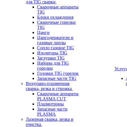
для TIG сварки
Сварочные аппараты
TIG
Блоки охлаждения
Сварочные горелки
TIG
Цанги
Цангодержатели и
газовые линзы
Сопло газовое TIG
Изоляторы TIG
Заглушки TIG
Наборы для TIG
горелки
Услуг
Головки TIG горелок
Запасные части TIG
Воздушно-плазменная
сварка, резка и строжка
Сварочные аппараты
PLASMA CUT
Плазмотроны
Запасные части
PLASMA
Лазерная сварка, резка и
очистка