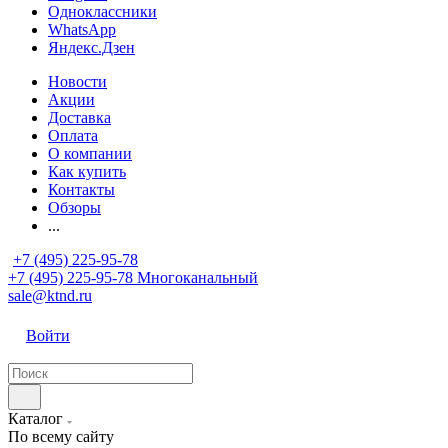
Одноклассники
WhatsApp
Яндекс.Дзен
Новости
Акции
Доставка
Оплата
О компании
Как купить
Контакты
Обзоры
...
+7 (495) 225-95-78
+7 (495) 225-95-78
Многоканальный
sale@ktnd.ru
Войти
Каталог
По всему сайту