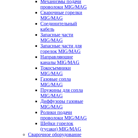
Механизмы подачи
проволоки MIG/MAG
Сварочные горелки
MIG/MAG
Соединительный
кабель
Запасные части
MIG/MAG
Запасные части для
горелок MIG/MAG
Направляющие
каналы MIG/MAG
Токосъемники
MIG/MAG
Газовые сопла
MIG/MAG
Пружины для сопла
MIG/MAG
Диффузоры газовые
MIG/MAG
Ролики подачи
проволоки MIG/MAG
Шейки горелок
(гусаки) MIG/MAG
Сварочное оборудование