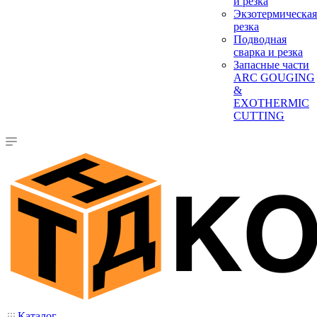
и резка
Экзотермическая
резка
Подводная
сварка и резка
Запасные части
ARC GOUGING
&
EXOTHERMIC
CUTTING
Каталог