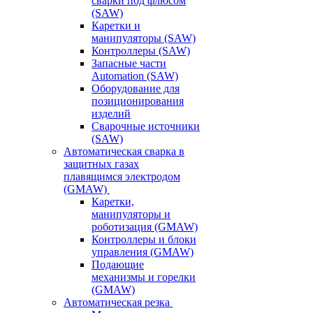
сварки под флюсом
(SAW)
Каретки и
манипуляторы (SAW)
Контроллеры (SAW)
Запасные части
Automation (SAW)
Оборудование для
позиционирования
изделий
Сварочные источники
(SAW)
Автоматическая сварка в
защитных газах
плавящимся электродом
(GMAW)
Каретки,
манипуляторы и
роботизация (GMAW)
Контроллеры и блоки
управления (GMAW)
Подающие
механизмы и горелки
(GMAW)
Автоматическая резка