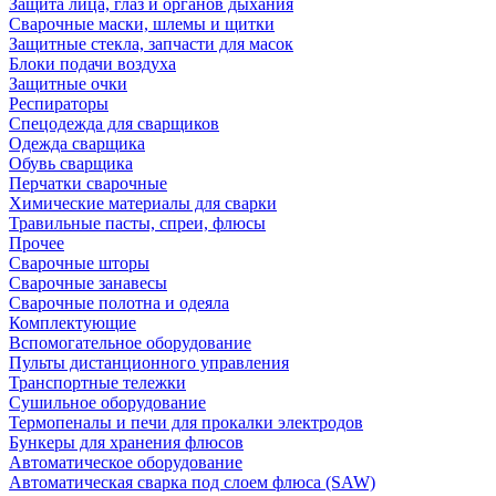
Защита лица, глаз и органов дыхания
Сварочные маски, шлемы и щитки
Защитные стекла, запчасти для масок
Блоки подачи воздуха
Защитные очки
Респираторы
Спецодежда для сварщиков
Одежда сварщика
Обувь сварщика
Перчатки сварочные
Химические материалы для сварки
Травильные пасты, спреи, флюсы
Прочее
Сварочные шторы
Сварочные занавесы
Сварочные полотна и одеяла
Комплектующие
Вспомогательное оборудование
Пульты дистанционного управления
Транспортные тележки
Сушильное оборудование
Термопеналы и печи для прокалки электродов
Бункеры для хранения флюсов
Автоматическое оборудование
Автоматическая сварка под слоем флюса (SAW)