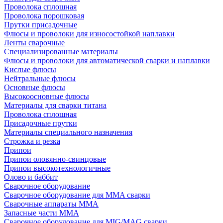
Проволока сплошная
Проволока порошковая
Прутки присадочные
Флюсы и проволоки для износостойкой наплавки
Ленты сварочные
Специализированные материалы
Флюсы и проволоки для автоматической сварки и наплавки
Кислые флюсы
Нейтральные флюсы
Основные флюсы
Высокоосновные флюсы
Материалы для сварки титана
Проволока сплошная
Присадочные прутки
Материалы специального назначения
Строжка и резка
Припои
Припои оловянно-свинцовые
Припои высокотехнологичные
Олово и баббит
Сварочное оборудование
Сварочное оборудование для MMA сварки
Сварочные аппараты MMA
Запасные части MMA
Сварочное оборудование для MIG/MAG сварки