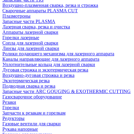
Воздушно-плазменная сварка, резка и строжка
Сварочные аппараты PLASMA CUT
Плазмотроны
Запасные части PLASMA
Лазерная сварка, резка и очистка
Аппараты лазерной сварки
Горелки лазерные
Сопла для лазерной сварки
Линзы для лазерной сварки
Ролики подающего механизма для лазерного аппарата
Каналы направляющие для лазерного аппарата
Уплотнительные кольца для лазерной сварки
Дуговая строжка и экзотермическая резка
Воздушно-дуговая строжка и резка
Экзотермическая резка
Подводная сварка и резка
Запасные части ARC GOUGING & EXOTHERMIC CUTTING
Газосварочное оборудование
Резаки
Горелки
Запчасти к резакам и горелкам
Редукторы
Газовые вентили для сварки
Рукава напорные