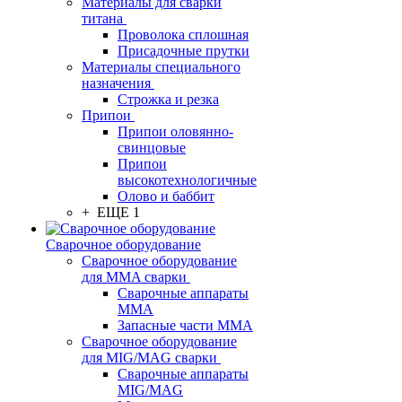
Материалы для сварки
титана
Проволока сплошная
Присадочные прутки
Материалы специального
назначения
Строжка и резка
Припои
Припои оловянно-
свинцовые
Припои
высокотехнологичные
Олово и баббит
+ ЕЩЕ 1
Сварочное оборудование
Сварочное оборудование
для MMA сварки
Сварочные аппараты
MMA
Запасные части MMA
Сварочное оборудование
для MIG/MAG сварки
Сварочные аппараты
MIG/MAG