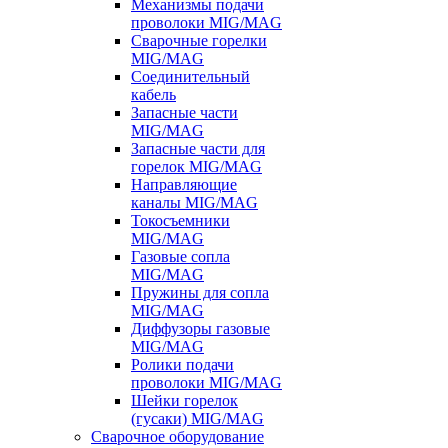
Механизмы подачи
проволоки MIG/MAG
Сварочные горелки
MIG/MAG
Соединительный
кабель
Запасные части
MIG/MAG
Запасные части для
горелок MIG/MAG
Направляющие
каналы MIG/MAG
Токосъемники
MIG/MAG
Газовые сопла
MIG/MAG
Пружины для сопла
MIG/MAG
Диффузоры газовые
MIG/MAG
Ролики подачи
проволоки MIG/MAG
Шейки горелок
(гусаки) MIG/MAG
Сварочное оборудование