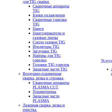
для TIG сварки
Сварочные аппараты
TIG
Блоки охлаждения
Сварочные горелки
TIG
Цанги
Цангодержатели и
газовые линзы
Сопло газовое TIG
Изоляторы TIG
Заглушки TIG
Наборы для TIG
горелки
Услуг
Головки TIG горелок
Запасные части TIG
Воздушно-плазменная
сварка, резка и строжка
Сварочные аппараты
PLASMA CUT
Плазмотроны
Запасные части
PLASMA
Лазерная сварка, резка и
очистка