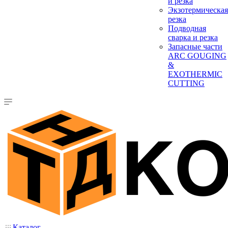
и резка
Экзотермическая
резка
Подводная
сварка и резка
Запасные части
ARC GOUGING
&
EXOTHERMIC
CUTTING
Каталог