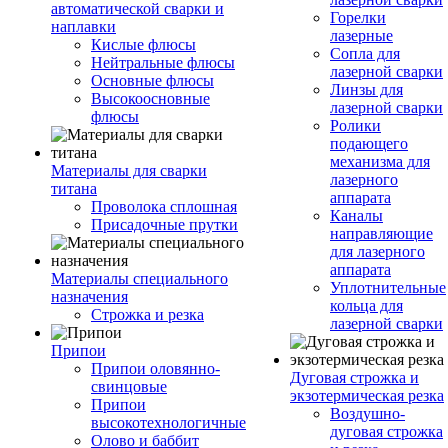
автоматической сварки и
Горелки
наплавки
лазерные
Кислые флюсы
Сопла для
Нейтральные флюсы
лазерной сварки
Основные флюсы
Линзы для
Высокоосновные
лазерной сварки
флюсы
Ролики
подающего
механизма для
Материалы для сварки
лазерного
титана
аппарата
Проволока сплошная
Каналы
Присадочные прутки
направляющие
для лазерного
аппарата
Материалы специального
Уплотнительные
назначения
кольца для
Строжка и резка
лазерной сварки
Припои
Припои оловянно-
Дуговая строжка и
свинцовые
экзотермическая резка
Припои
Воздушно-
высокотехнологичные
дуговая строжка
Олово и баббит