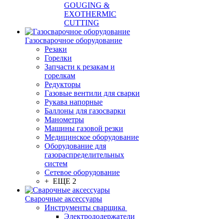
GOUGING &
EXOTHERMIC
CUTTING
Газосварочное оборудование
Резаки
Горелки
Запчасти к резакам и
горелкам
Редукторы
Газовые вентили для сварки
Рукава напорные
Баллоны для газосварки
Манометры
Машины газовой резки
Медицинское оборудование
Оборудование для
газораспределительных
систем
Сетевое оборудование
+ ЕЩЕ 2
Сварочные аксессуары
Инструменты сварщика
Электрододержатели