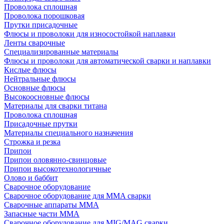
Проволока сплошная
Проволока порошковая
Прутки присадочные
Флюсы и проволоки для износостойкой наплавки
Ленты сварочные
Специализированные материалы
Флюсы и проволоки для автоматической сварки и наплавки
Кислые флюсы
Нейтральные флюсы
Основные флюсы
Высокоосновные флюсы
Материалы для сварки титана
Проволока сплошная
Присадочные прутки
Материалы специального назначения
Строжка и резка
Припои
Припои оловянно-свинцовые
Припои высокотехнологичные
Олово и баббит
Сварочное оборудование
Сварочное оборудование для MMA сварки
Сварочные аппараты MMA
Запасные части MMA
Сварочное оборудование для MIG/MAG сварки