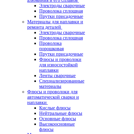
алюминия и его сплавов
Электроды сварочные
Проволока сплошная
Прутки присадочные
Материалы для наплавки и
ремонта деталей
Электроды сварочные
Проволока сплошная
Проволока
порошковая
Прутки присадочные
Флюсы и проволоки
для износостойкой
наплавки
Ленты сварочные
Специализированные
материалы
Флюсы и проволоки для
автоматической сварки и
наплавки
Кислые флюсы
Нейтральные флюсы
Основные флюсы
Высокоосновные
флюсы