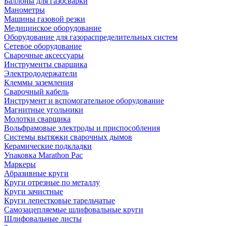
Баллоны для газосварки
Манометры
Машины газовой резки
Медицинское оборудование
Оборудование для газораспределительных систем
Сетевое оборудование
Сварочные аксессуары
Инструменты сварщика
Электрододержатели
Клеммы заземления
Сварочный кабель
Инструмент и вспомогательное оборудование
Магнитные угольники
Молотки сварщика
Вольфрамовые электроды и приспособления
Системы вытяжки сварочных дымов
Керамические подкладки
Упаковка Marathon Pac
Маркеры
Абразивные круги
Круги отрезные по металлу
Круги зачистные
Круги лепестковые тарельчатые
Самозацепляемые шлифовальные круги
Шлифовальные листы