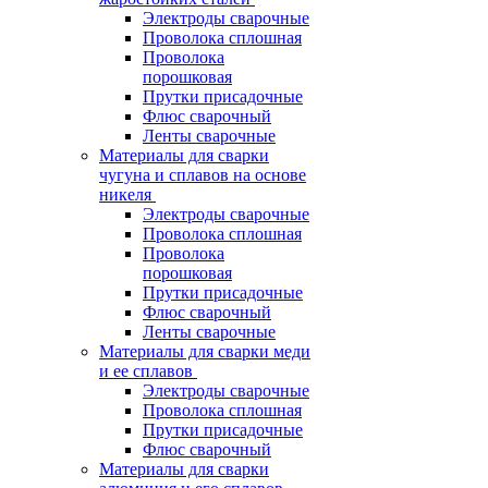
Электроды сварочные
Проволока сплошная
Проволока
порошковая
Прутки присадочные
Флюс сварочный
Ленты сварочные
Материалы для сварки
чугуна и сплавов на основе
никеля
Электроды сварочные
Проволока сплошная
Проволока
порошковая
Прутки присадочные
Флюс сварочный
Ленты сварочные
Материалы для сварки меди
и ее сплавов
Электроды сварочные
Проволока сплошная
Прутки присадочные
Флюс сварочный
Материалы для сварки