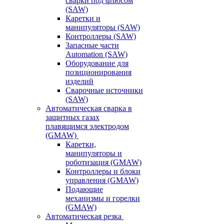
сварки под флюсом
(SAW)
Каретки и
манипуляторы (SAW)
Контроллеры (SAW)
Запасные части
Automation (SAW)
Оборудование для
позиционирования
изделий
Сварочные источники
(SAW)
Автоматическая сварка в
защитных газах
плавящимся электродом
(GMAW)
Каретки,
манипуляторы и
роботизация (GMAW)
Контроллеры и блоки
управления (GMAW)
Подающие
механизмы и горелки
(GMAW)
Автоматическая резка