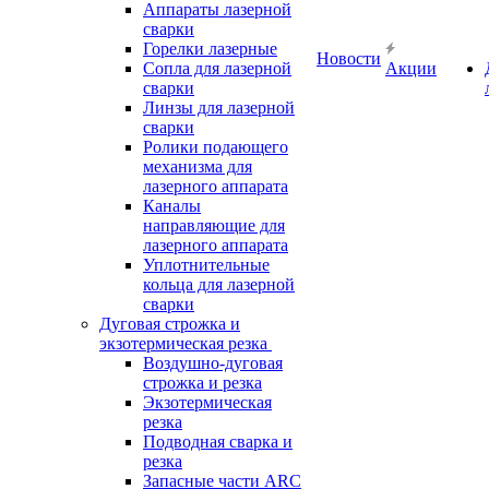
Аппараты лазерной
сварки
Горелки лазерные
Новости
Сопла для лазерной
Акции
сварки
Линзы для лазерной
сварки
Ролики подающего
механизма для
лазерного аппарата
Каналы
направляющие для
лазерного аппарата
Уплотнительные
кольца для лазерной
сварки
Дуговая строжка и
экзотермическая резка
Воздушно-дуговая
строжка и резка
Экзотермическая
резка
Подводная сварка и
резка
Запасные части ARC