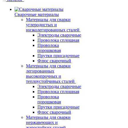
Сварочные материалы
Материалы для сварки
углеродистых и
низколегированных сталей
Электроды сварочные
Проволока сплошная
Проволока
порошковая
Прутки присадочные
Флюс сварочный
Материалы для сварки
легированных
высокопрочных и
теплоустойчивых сталей
Электроды сварочные
Проволока сплошная
Проволока
порошковая
Прутки присадочные
Флюс сварочный
Материалы для сварки
нержавеющих и
жаростойких сталей