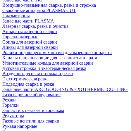
Воздушно-плазменная сварка, резка и строжка
Сварочные аппараты PLASMA CUT
Плазмотроны
Запасные части PLASMA
Лазерная сварка, резка и очистка
Аппараты лазерной сварки
Горелки лазерные
Сопла для лазерной сварки
Линзы для лазерной сварки
Ролики подающего механизма для лазерного аппарата
Каналы направляющие для лазерного аппарата
Уплотнительные кольца для лазерной сварки
Дуговая строжка и экзотермическая резка
Воздушно-дуговая строжка и резка
Экзотермическая резка
Подводная сварка и резка
Запасные части ARC GOUGING & EXOTHERMIC CUTTING
Газосварочное оборудование
Резаки
Горелки
Запчасти к резакам и горелкам
Редукторы
Газовые вентили для сварки
Рукава напорные