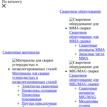
По каталогу
Сварочное оборудование
Сварочное
оборудование для
MMA сварки
Сварочные
аппараты MMA
Сварочные материалы
Запасные части
MMA
Материалы для сварки
Сварочное
углеродистых и
оборудование для
низколегированных сталей
MIG/MAG сварки
Электроды сварочные
Сварочные
Проволока сплошная
аппараты
Проволока
MIG/MAG
порошковая
Механизмы
Прутки присадочные
подачи