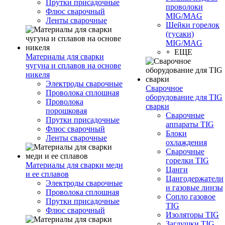
Прутки присадочные
проволоки
Флюс сварочный
MIG/MAG
Ленты сварочные
Шейки горелок
(гусаки)
MIG/MAG
+ ЕЩЕ
Материалы для сварки
чугуна и сплавов на основе
никеля
Электроды сварочные
Сварочное
Проволока сплошная
оборудование для TIG
Проволока
сварки
порошковая
Сварочные
Прутки присадочные
аппараты TIG
Флюс сварочный
Блоки
Ленты сварочные
охлаждения
Сварочные
горелки TIG
Материалы для сварки меди
Цанги
и ее сплавов
Цангодержатели
Электроды сварочные
и газовые линзы
Проволока сплошная
Сопло газовое
Прутки присадочные
TIG
Флюс сварочный
Изоляторы TIG
Заглушки TIG