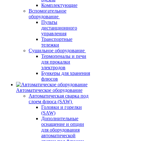
Комплектующие
Вспомогательное
оборудование
Пульты
дистанционного
управления
Транспортные
тележки
Сушильное оборудование
Термопеналы и печи
для прокалки
электродов
Бункеры для хранения
флюсов
Автоматическое оборудование
Автоматическая сварка под
слоем флюса (SAW)
Головки и горелки
(SAW)
Дополнительные
оснащение и опции
для оборудования
автоматической