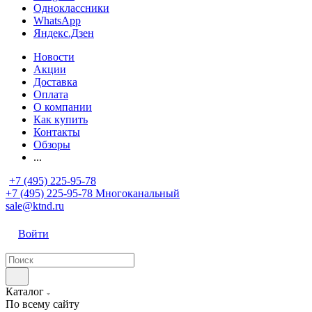
Одноклассники
WhatsApp
Яндекс.Дзен
Новости
Акции
Доставка
Оплата
О компании
Как купить
Контакты
Обзоры
...
+7 (495) 225-95-78
+7 (495) 225-95-78
Многоканальный
sale@ktnd.ru
Войти
Каталог
По всему сайту