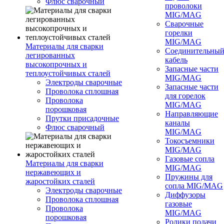
Флюс сварочный
проволоки
MIG/MAG
Сварочные
горелки
MIG/MAG
Материалы для сварки
Соединительны
легированных
кабель
высокопрочных и
Запасные части
теплоустойчивых сталей
MIG/MAG
Электроды сварочные
Запасные части
Проволока сплошная
для горелок
Проволока
MIG/MAG
порошковая
Направляющие
Прутки присадочные
каналы
Флюс сварочный
MIG/MAG
Токосъемники
MIG/MAG
Газовые сопла
Материалы для сварки
MIG/MAG
нержавеющих и
Пружины для
жаростойких сталей
сопла MIG/MAG
Электроды сварочные
Диффузоры
Проволока сплошная
газовые
Проволока
MIG/MAG
порошковая
Ролики подачи