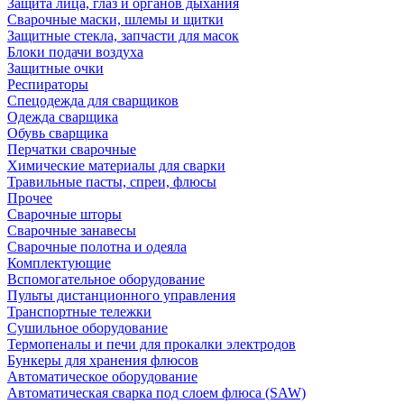
Защита лица, глаз и органов дыхания
Сварочные маски, шлемы и щитки
Защитные стекла, запчасти для масок
Блоки подачи воздуха
Защитные очки
Респираторы
Спецодежда для сварщиков
Одежда сварщика
Обувь сварщика
Перчатки сварочные
Химические материалы для сварки
Травильные пасты, спреи, флюсы
Прочее
Сварочные шторы
Сварочные занавесы
Сварочные полотна и одеяла
Комплектующие
Вспомогательное оборудование
Пульты дистанционного управления
Транспортные тележки
Сушильное оборудование
Термопеналы и печи для прокалки электродов
Бункеры для хранения флюсов
Автоматическое оборудование
Автоматическая сварка под слоем флюса (SAW)