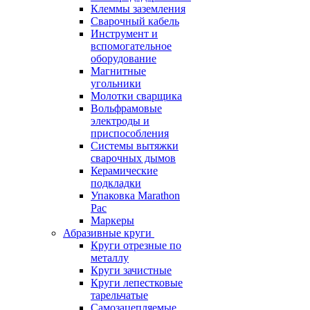
Клеммы заземления
Сварочный кабель
Инструмент и
вспомогательное
оборудование
Магнитные
угольники
Молотки сварщика
Вольфрамовые
электроды и
приспособления
Системы вытяжки
сварочных дымов
Керамические
подкладки
Упаковка Marathon
Pac
Маркеры
Абразивные круги
Круги отрезные по
металлу
Круги зачистные
Круги лепестковые
тарельчатые
Самозацепляемые