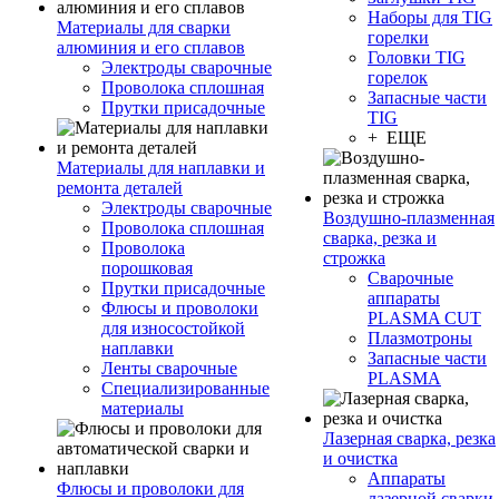
Наборы для TIG
Материалы для сварки
горелки
алюминия и его сплавов
Головки TIG
Электроды сварочные
горелок
Проволока сплошная
Запасные части
Прутки присадочные
TIG
+ ЕЩЕ
Материалы для наплавки и
ремонта деталей
Электроды сварочные
Воздушно-плазменная
Проволока сплошная
сварка, резка и
Проволока
строжка
порошковая
Сварочные
Прутки присадочные
аппараты
Флюсы и проволоки
PLASMA CUT
для износостойкой
Плазмотроны
наплавки
Запасные части
Ленты сварочные
PLASMA
Специализированные
материалы
Лазерная сварка, резка
и очистка
Аппараты
Флюсы и проволоки для
лазерной сварки