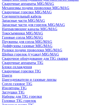
Сварочные аппараты MIG/MAG
Механизмы подачи проволоки MIG/MAG
Сварочные горелки MIG/MAG
Соединительный кабель
Запасные части MIG/MAG
Запасные части для горелок MIG/MAG
Направляющие каналы MIG/MAG
Токосъемники MIG/MAG
Газовые сопла MIG/MAG
Пружины для сопла MIG/MAG
Диффузоры газовые MIG/MAG
Ролики подачи проволоки MIG/MAG
Шейки горелок (гусаки) MIG/MAG
Сварочное оборудование для TIG сварки
Сварочные аппараты TIG
Блоки охлаждения
Сварочные горелки TIG
Цанги
Цангодержатели и газовые линзы
Сопло газовое TIG
Изоляторы TIG
Заглушки TIG
Наборы для TIG горелки
Головки TIG горелок
Запасные части TIG