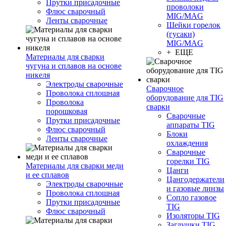
Прутки присадочные
проволоки
Флюс сварочный
MIG/MAG
Ленты сварочные
Шейки горелок
(гусаки)
MIG/MAG
+ ЕЩЕ
Материалы для сварки
чугуна и сплавов на основе
никеля
Электроды сварочные
Сварочное
Проволока сплошная
оборудование для TIG
Проволока
сварки
порошковая
Сварочные
Прутки присадочные
аппараты TIG
Флюс сварочный
Блоки
Ленты сварочные
охлаждения
Сварочные
горелки TIG
Материалы для сварки меди
Цанги
и ее сплавов
Цангодержатели
Электроды сварочные
и газовые линзы
Проволока сплошная
Сопло газовое
Прутки присадочные
TIG
Флюс сварочный
Изоляторы TIG
Заглушки TIG