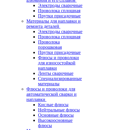
алюминия и его сплавов
Электроды сварочные
Проволока сплошная
Прутки присадочные
Материалы для наплавки и
ремонта деталей
Электроды сварочные
Проволока сплошная
Проволока
порошковая
Прутки присадочные
Флюсы и проволоки
для износостойкой
наплавки
Ленты сварочные
Специализированные
материалы
Флюсы и проволоки для
автоматической сварки и
наплавки
Кислые флюсы
Нейтральные флюсы
Основные флюсы
Высокоосновные
флюсы