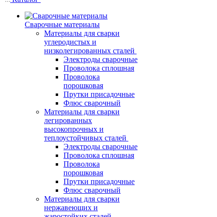
Сварочные материалы
Материалы для сварки
углеродистых и
низколегированных сталей
Электроды сварочные
Проволока сплошная
Проволока
порошковая
Прутки присадочные
Флюс сварочный
Материалы для сварки
легированных
высокопрочных и
теплоустойчивых сталей
Электроды сварочные
Проволока сплошная
Проволока
порошковая
Прутки присадочные
Флюс сварочный
Материалы для сварки
нержавеющих и
жаростойких сталей