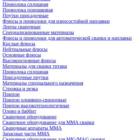
Проволока сплошная
Проволока порошковая
Прутки присадочные
Флюсы и проволоки для износостойкой наплавки
Ленты сварочные
Специализированные материалы
Флюсы и проволоки для автоматической сварки и наплавки
Кислые флюсы
Нейтральные флюсы
Основные флюсы
Высокоосновные флюсы
Материалы для сварки титана
Проволока сплошная
Присадочные прутки
Материалы специального назначения
Строжка и резка
Припои
Припои оловянно-свинцовые
Припои высокотехнологичные
Олово и баббит
Сварочное оборудование
Сварочное оборудование для MMA сварки
Сварочные аппараты MMA
Запасные части MMA
Сварочное оборудование для MIG/MAG сварки