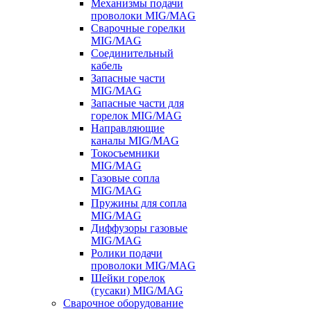
Механизмы подачи
проволоки MIG/MAG
Сварочные горелки
MIG/MAG
Соединительный
кабель
Запасные части
MIG/MAG
Запасные части для
горелок MIG/MAG
Направляющие
каналы MIG/MAG
Токосъемники
MIG/MAG
Газовые сопла
MIG/MAG
Пружины для сопла
MIG/MAG
Диффузоры газовые
MIG/MAG
Ролики подачи
проволоки MIG/MAG
Шейки горелок
(гусаки) MIG/MAG
Сварочное оборудование