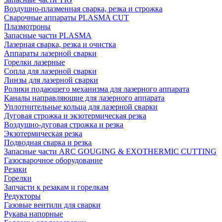
Воздушно-плазменная сварка, резка и строжка
Сварочные аппараты PLASMA CUT
Плазмотроны
Запасные части PLASMA
Лазерная сварка, резка и очистка
Аппараты лазерной сварки
Горелки лазерные
Сопла для лазерной сварки
Линзы для лазерной сварки
Ролики подающего механизма для лазерного аппарата
Каналы направляющие для лазерного аппарата
Уплотнительные кольца для лазерной сварки
Дуговая строжка и экзотермическая резка
Воздушно-дуговая строжка и резка
Экзотермическая резка
Подводная сварка и резка
Запасные части ARC GOUGING & EXOTHERMIC CUTTING
Газосварочное оборудование
Резаки
Горелки
Запчасти к резакам и горелкам
Редукторы
Газовые вентили для сварки
Рукава напорные