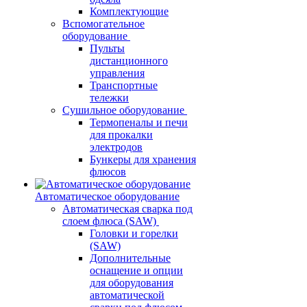
Комплектующие
Вспомогательное
оборудование
Пульты
дистанционного
управления
Транспортные
тележки
Сушильное оборудование
Термопеналы и печи
для прокалки
электродов
Бункеры для хранения
флюсов
Автоматическое оборудование
Автоматическая сварка под
слоем флюса (SAW)
Головки и горелки
(SAW)
Дополнительные
оснащение и опции
для оборудования
автоматической