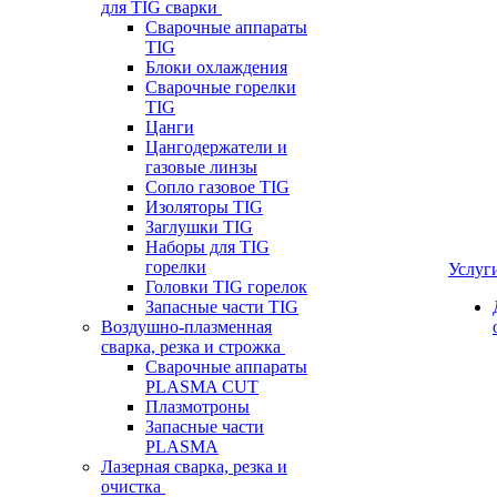
для TIG сварки
Сварочные аппараты
TIG
Блоки охлаждения
Сварочные горелки
TIG
Цанги
Цангодержатели и
газовые линзы
Сопло газовое TIG
Изоляторы TIG
Заглушки TIG
Наборы для TIG
горелки
Услуг
Головки TIG горелок
Запасные части TIG
Воздушно-плазменная
сварка, резка и строжка
Сварочные аппараты
PLASMA CUT
Плазмотроны
Запасные части
PLASMA
Лазерная сварка, резка и
очистка