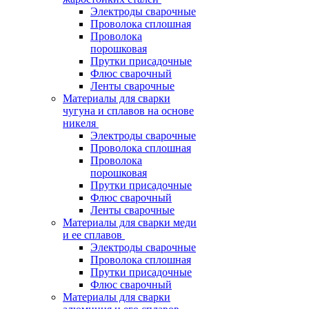
Электроды сварочные
Проволока сплошная
Проволока
порошковая
Прутки присадочные
Флюс сварочный
Ленты сварочные
Материалы для сварки
чугуна и сплавов на основе
никеля
Электроды сварочные
Проволока сплошная
Проволока
порошковая
Прутки присадочные
Флюс сварочный
Ленты сварочные
Материалы для сварки меди
и ее сплавов
Электроды сварочные
Проволока сплошная
Прутки присадочные
Флюс сварочный
Материалы для сварки