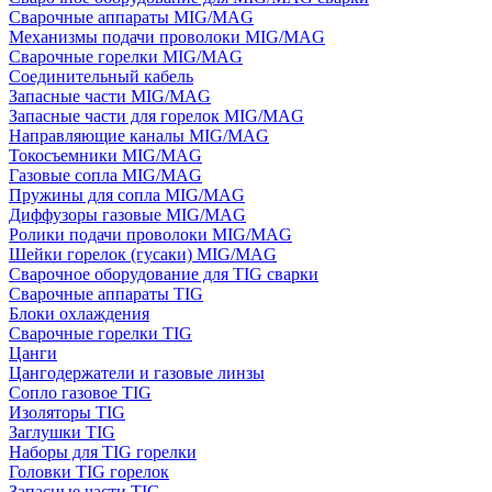
Сварочные аппараты MIG/MAG
Механизмы подачи проволоки MIG/MAG
Сварочные горелки MIG/MAG
Соединительный кабель
Запасные части MIG/MAG
Запасные части для горелок MIG/MAG
Направляющие каналы MIG/MAG
Токосъемники MIG/MAG
Газовые сопла MIG/MAG
Пружины для сопла MIG/MAG
Диффузоры газовые MIG/MAG
Ролики подачи проволоки MIG/MAG
Шейки горелок (гусаки) MIG/MAG
Сварочное оборудование для TIG сварки
Сварочные аппараты TIG
Блоки охлаждения
Сварочные горелки TIG
Цанги
Цангодержатели и газовые линзы
Сопло газовое TIG
Изоляторы TIG
Заглушки TIG
Наборы для TIG горелки
Головки TIG горелок
Запасные части TIG