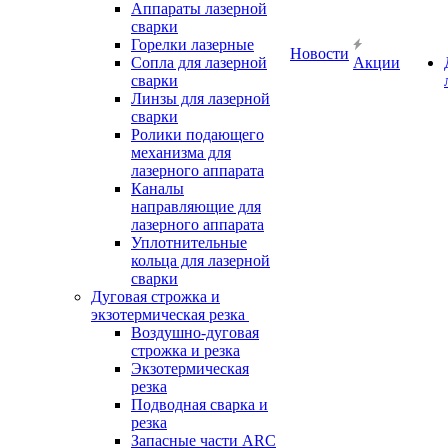
Аппараты лазерной
сварки
Горелки лазерные
Новости
Сопла для лазерной
Акции
сварки
Линзы для лазерной
сварки
Ролики подающего
механизма для
лазерного аппарата
Каналы
направляющие для
лазерного аппарата
Уплотнительные
кольца для лазерной
сварки
Дуговая строжка и
экзотермическая резка
Воздушно-дуговая
строжка и резка
Экзотермическая
резка
Подводная сварка и
резка
Запасные части ARC