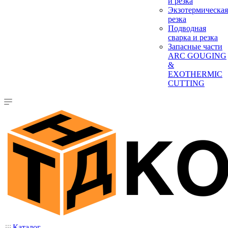
и резка
Экзотермическая
резка
Подводная
сварка и резка
Запасные части
ARC GOUGING
&
EXOTHERMIC
CUTTING
Каталог