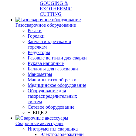
GOUGING &
EXOTHERMIC
CUTTING
Газосварочное оборудование
Резаки
Горелки
Запчасти к резакам и
горелкам
Редукторы
Газовые вентили для сварки
Рукава напорные
Баллоны для газосварки
Манометры
Машины газовой резки
Медицинское оборудование
Оборудование для
газораспределительных
систем
Сетевое оборудование
+ ЕЩЕ 2
Сварочные аксессуары
Инструменты сварщика
Электрододержатели