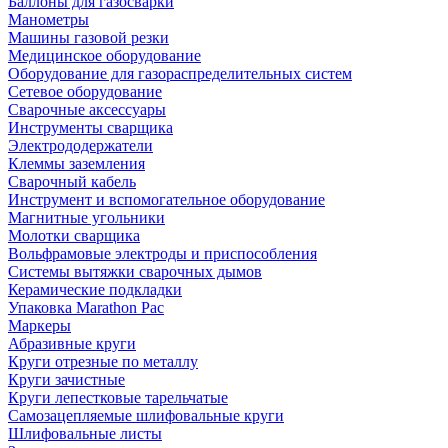
Баллоны для газосварки
Манометры
Машины газовой резки
Медицинское оборудование
Оборудование для газораспределительных систем
Сетевое оборудование
Сварочные аксессуары
Инструменты сварщика
Электрододержатели
Клеммы заземления
Сварочный кабель
Инструмент и вспомогательное оборудование
Магнитные угольники
Молотки сварщика
Вольфрамовые электроды и приспособления
Системы вытяжки сварочных дымов
Керамические подкладки
Упаковка Marathon Pac
Маркеры
Абразивные круги
Круги отрезные по металлу
Круги зачистные
Круги лепестковые тарельчатые
Самозацепляемые шлифовальные круги
Шлифовальные листы