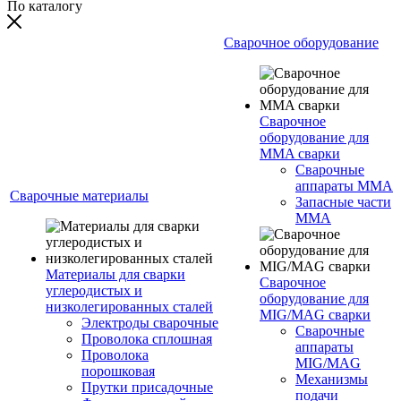
По каталогу
Сварочное оборудование
Сварочное
оборудование для
MMA сварки
Сварочные
аппараты MMA
Сварочные материалы
Запасные части
MMA
Материалы для сварки
Сварочное
углеродистых и
оборудование для
низколегированных сталей
MIG/MAG сварки
Электроды сварочные
Сварочные
Проволока сплошная
аппараты
Проволока
MIG/MAG
порошковая
Механизмы
Прутки присадочные
подачи