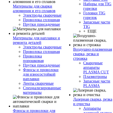
Наборы для TIG
Материалы для сварки
горелки
алюминия и его сплавов
Головки TIG
Электроды сварочные
горелок
Проволока сплошная
Запасные части
Прутки присадочные
TIG
+ ЕЩЕ
Материалы для наплавки и
ремонта деталей
Электроды сварочные
Воздушно-плазменная
Проволока сплошная
сварка, резка и
Проволока
строжка
порошковая
Сварочные
Прутки присадочные
аппараты
Флюсы и проволоки
PLASMA CUT
для износостойкой
Плазмотроны
наплавки
Запасные части
Ленты сварочные
PLASMA
Специализированные
материалы
Лазерная сварка, резка
и очистка
Аппараты
Флюсы и проволоки для
лазерной сварки