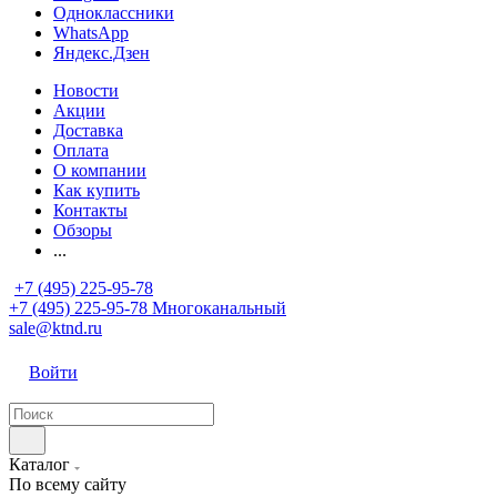
Одноклассники
WhatsApp
Яндекс.Дзен
Новости
Акции
Доставка
Оплата
О компании
Как купить
Контакты
Обзоры
...
+7 (495) 225-95-78
+7 (495) 225-95-78
Многоканальный
sale@ktnd.ru
Войти
Каталог
По всему сайту