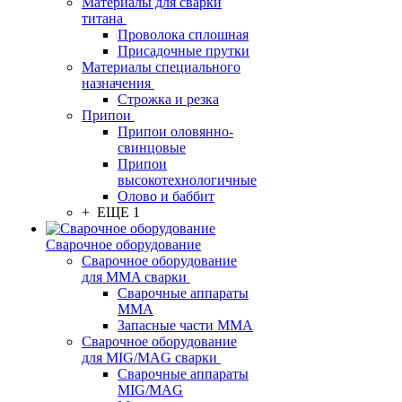
Материалы для сварки
титана
Проволока сплошная
Присадочные прутки
Материалы специального
назначения
Строжка и резка
Припои
Припои оловянно-
свинцовые
Припои
высокотехнологичные
Олово и баббит
+ ЕЩЕ 1
Сварочное оборудование
Сварочное оборудование
для MMA сварки
Сварочные аппараты
MMA
Запасные части MMA
Сварочное оборудование
для MIG/MAG сварки
Сварочные аппараты
MIG/MAG