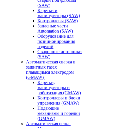
сварки под флюсом
(SAW)
Каретки и
манипуляторы (SAW)
Контроллеры (SAW)
Запасные части
Automation (SAW)
Оборудование для
позиционирования
изделий
Сварочные источники
(SAW)
Автоматическая сварка в
защитных газах
плавящимся электродом
(GMAW)
Каретки,
манипуляторы и
роботизация (GMAW)
Контроллеры и блоки
управления (GMAW)
Подающие
механизмы и горелки
(GMAW)
Автоматическая резка