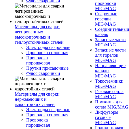
Флюс сварочный
проволоки
MIG/MAG
Сварочные
горелки
MIG/MAG
Материалы для сварки
Соединительны
легированных
кабель
высокопрочных и
Запасные части
теплоустойчивых сталей
MIG/MAG
Электроды сварочные
Запасные части
Проволока сплошная
для горелок
Проволока
MIG/MAG
порошковая
Направляющие
Прутки присадочные
каналы
Флюс сварочный
MIG/MAG
Токосъемники
MIG/MAG
Газовые сопла
Материалы для сварки
MIG/MAG
нержавеющих и
Пружины для
жаростойких сталей
сопла MIG/MAG
Электроды сварочные
Диффузоры
Проволока сплошная
газовые
Проволока
MIG/MAG
порошковая
Ролики подачи