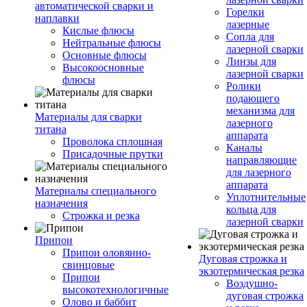
автоматической сварки и
Горелки
наплавки
лазерные
Кислые флюсы
Сопла для
Нейтральные флюсы
лазерной сварки
Основные флюсы
Линзы для
Высокоосновные
лазерной сварки
флюсы
Ролики
подающего
механизма для
Материалы для сварки
лазерного
титана
аппарата
Проволока сплошная
Каналы
Присадочные прутки
направляющие
для лазерного
аппарата
Материалы специального
Уплотнительные
назначения
кольца для
Строжка и резка
лазерной сварки
Припои
Припои оловянно-
Дуговая строжка и
свинцовые
экзотермическая резка
Припои
Воздушно-
высокотехнологичные
дуговая строжка
Олово и баббит