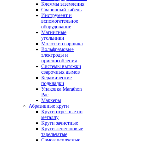
Клеммы заземления
Сварочный кабель
Инструмент и
вспомогательное
оборудование
Магнитные
угольники
Молотки сварщика
Вольфрамовые
электроды и
приспособления
Системы вытяжки
сварочных дымов
Керамические
подкладки
Упаковка Marathon
Pac
Маркеры
Абразивные круги
Круги отрезные по
металлу
Круги зачистные
Круги лепестковые
тарельчатые
Самозацепляемые