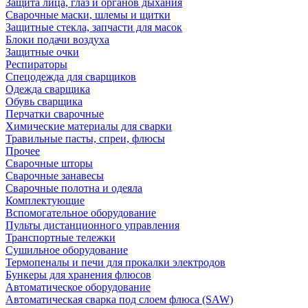
Защита лица, глаз и органов дыхания
Сварочные маски, шлемы и щитки
Защитные стекла, запчасти для масок
Блоки подачи воздуха
Защитные очки
Респираторы
Спецодежда для сварщиков
Одежда сварщика
Обувь сварщика
Перчатки сварочные
Химические материалы для сварки
Травильные пасты, спреи, флюсы
Прочее
Сварочные шторы
Сварочные занавесы
Сварочные полотна и одеяла
Комплектующие
Вспомогательное оборудование
Пульты дистанционного управления
Транспортные тележки
Сушильное оборудование
Термопеналы и печи для прокалки электродов
Бункеры для хранения флюсов
Автоматическое оборудование
Автоматическая сварка под слоем флюса (SAW)