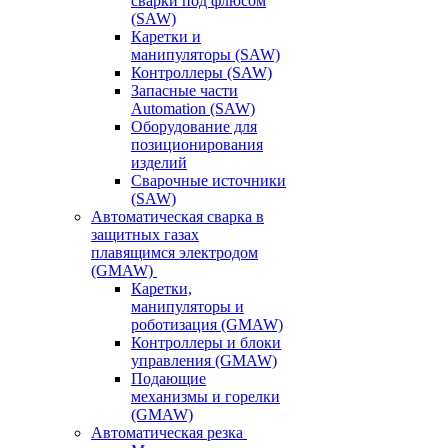
сварки под флюсом
(SAW)
Каретки и
манипуляторы (SAW)
Контроллеры (SAW)
Запасные части
Automation (SAW)
Оборудование для
позиционирования
изделий
Сварочные источники
(SAW)
Автоматическая сварка в
защитных газах
плавящимся электродом
(GMAW)
Каретки,
манипуляторы и
роботизация (GMAW)
Контроллеры и блоки
управления (GMAW)
Подающие
механизмы и горелки
(GMAW)
Автоматическая резка