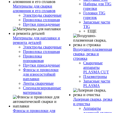
Наборы для TIG
Материалы для сварки
горелки
алюминия и его сплавов
Головки TIG
Электроды сварочные
горелок
Проволока сплошная
Запасные части
Прутки присадочные
TIG
+ ЕЩЕ
Материалы для наплавки и
ремонта деталей
Электроды сварочные
Воздушно-плазменная
Проволока сплошная
сварка, резка и
Проволока
строжка
порошковая
Сварочные
Прутки присадочные
аппараты
Флюсы и проволоки
PLASMA CUT
для износостойкой
Плазмотроны
наплавки
Запасные части
Ленты сварочные
PLASMA
Специализированные
материалы
Лазерная сварка, резка
и очистка
Аппараты
Флюсы и проволоки для
лазерной сварки