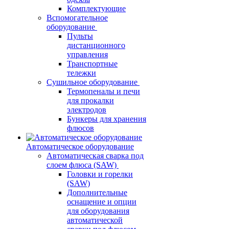
Комплектующие
Вспомогательное
оборудование
Пульты
дистанционного
управления
Транспортные
тележки
Сушильное оборудование
Термопеналы и печи
для прокалки
электродов
Бункеры для хранения
флюсов
Автоматическое оборудование
Автоматическая сварка под
слоем флюса (SAW)
Головки и горелки
(SAW)
Дополнительные
оснащение и опции
для оборудования
автоматической