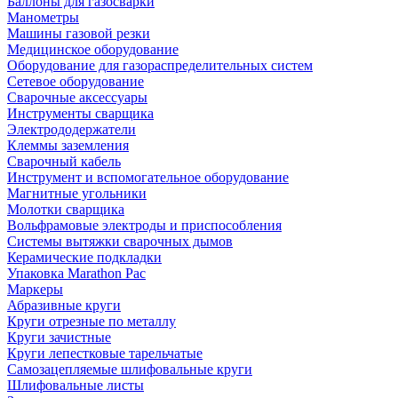
Баллоны для газосварки
Манометры
Машины газовой резки
Медицинское оборудование
Оборудование для газораспределительных систем
Сетевое оборудование
Сварочные аксессуары
Инструменты сварщика
Электрододержатели
Клеммы заземления
Сварочный кабель
Инструмент и вспомогательное оборудование
Магнитные угольники
Молотки сварщика
Вольфрамовые электроды и приспособления
Системы вытяжки сварочных дымов
Керамические подкладки
Упаковка Marathon Pac
Маркеры
Абразивные круги
Круги отрезные по металлу
Круги зачистные
Круги лепестковые тарельчатые
Самозацепляемые шлифовальные круги
Шлифовальные листы