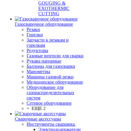
GOUGING &
EXOTHERMIC
CUTTING
Газосварочное оборудование
Резаки
Горелки
Запчасти к резакам и
горелкам
Редукторы
Газовые вентили для сварки
Рукава напорные
Баллоны для газосварки
Манометры
Машины газовой резки
Медицинское оборудование
Оборудование для
газораспределительных
систем
Сетевое оборудование
+ ЕЩЕ 2
Сварочные аксессуары
Инструменты сварщика
Электрододержатели