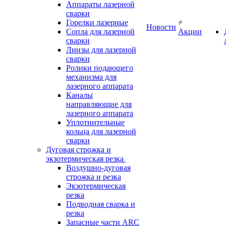
Аппараты лазерной
сварки
Горелки лазерные
Новости
Сопла для лазерной
Акции
сварки
Линзы для лазерной
сварки
Ролики подающего
механизма для
лазерного аппарата
Каналы
направляющие для
лазерного аппарата
Уплотнительные
кольца для лазерной
сварки
Дуговая строжка и
экзотермическая резка
Воздушно-дуговая
строжка и резка
Экзотермическая
резка
Подводная сварка и
резка
Запасные части ARC