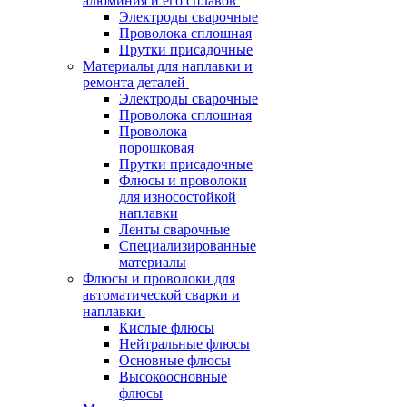
алюминия и его сплавов
Электроды сварочные
Проволока сплошная
Прутки присадочные
Материалы для наплавки и
ремонта деталей
Электроды сварочные
Проволока сплошная
Проволока
порошковая
Прутки присадочные
Флюсы и проволоки
для износостойкой
наплавки
Ленты сварочные
Специализированные
материалы
Флюсы и проволоки для
автоматической сварки и
наплавки
Кислые флюсы
Нейтральные флюсы
Основные флюсы
Высокоосновные
флюсы