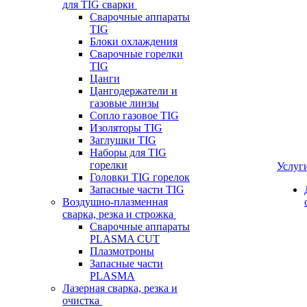
для TIG сварки
Сварочные аппараты
TIG
Блоки охлаждения
Сварочные горелки
TIG
Цанги
Цангодержатели и
газовые линзы
Сопло газовое TIG
Изоляторы TIG
Заглушки TIG
Наборы для TIG
горелки
Услуг
Головки TIG горелок
Запасные части TIG
Воздушно-плазменная
сварка, резка и строжка
Сварочные аппараты
PLASMA CUT
Плазмотроны
Запасные части
PLASMA
Лазерная сварка, резка и
очистка