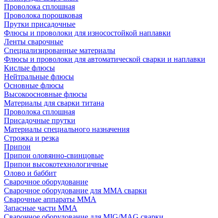
Проволока сплошная
Проволока порошковая
Прутки присадочные
Флюсы и проволоки для износостойкой наплавки
Ленты сварочные
Специализированные материалы
Флюсы и проволоки для автоматической сварки и наплавки
Кислые флюсы
Нейтральные флюсы
Основные флюсы
Высокоосновные флюсы
Материалы для сварки титана
Проволока сплошная
Присадочные прутки
Материалы специального назначения
Строжка и резка
Припои
Припои оловянно-свинцовые
Припои высокотехнологичные
Олово и баббит
Сварочное оборудование
Сварочное оборудование для MMA сварки
Сварочные аппараты MMA
Запасные части MMA
Сварочное оборудование для MIG/MAG сварки