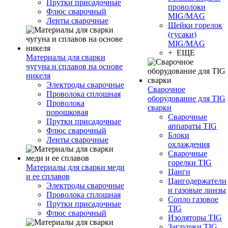
Прутки присадочные
проволоки
Флюс сварочный
MIG/MAG
Ленты сварочные
Шейки горелок
(гусаки)
MIG/MAG
+ ЕЩЕ
Материалы для сварки
чугуна и сплавов на основе
никеля
Электроды сварочные
Сварочное
Проволока сплошная
оборудование для TIG
Проволока
сварки
порошковая
Сварочные
Прутки присадочные
аппараты TIG
Флюс сварочный
Блоки
Ленты сварочные
охлаждения
Сварочные
горелки TIG
Материалы для сварки меди
Цанги
и ее сплавов
Цангодержатели
Электроды сварочные
и газовые линзы
Проволока сплошная
Сопло газовое
Прутки присадочные
TIG
Флюс сварочный
Изоляторы TIG
Заглушки TIG