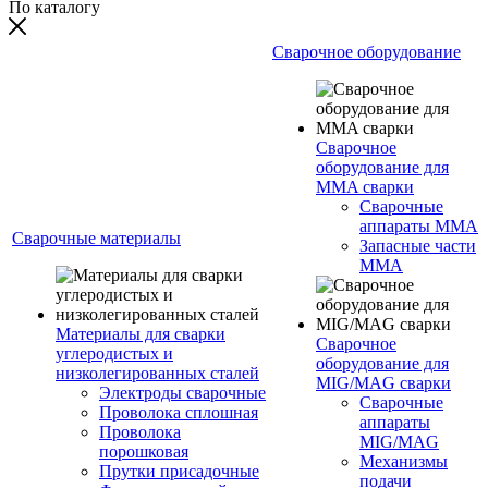
По каталогу
Сварочное оборудование
Сварочное
оборудование для
MMA сварки
Сварочные
аппараты MMA
Сварочные материалы
Запасные части
MMA
Материалы для сварки
Сварочное
углеродистых и
оборудование для
низколегированных сталей
MIG/MAG сварки
Электроды сварочные
Сварочные
Проволока сплошная
аппараты
Проволока
MIG/MAG
порошковая
Механизмы
Прутки присадочные
подачи