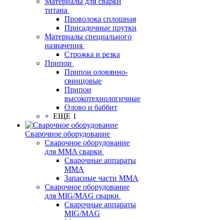
Материалы для сварки
титана
Проволока сплошная
Присадочные прутки
Материалы специального
назначения
Строжка и резка
Припои
Припои оловянно-
свинцовые
Припои
высокотехнологичные
Олово и баббит
+ ЕЩЕ 1
Сварочное оборудование
Сварочное оборудование
для MMA сварки
Сварочные аппараты
MMA
Запасные части MMA
Сварочное оборудование
для MIG/MAG сварки
Сварочные аппараты
MIG/MAG