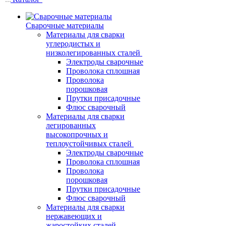
Сварочные материалы
Материалы для сварки
углеродистых и
низколегированных сталей
Электроды сварочные
Проволока сплошная
Проволока
порошковая
Прутки присадочные
Флюс сварочный
Материалы для сварки
легированных
высокопрочных и
теплоустойчивых сталей
Электроды сварочные
Проволока сплошная
Проволока
порошковая
Прутки присадочные
Флюс сварочный
Материалы для сварки
нержавеющих и
жаростойких сталей