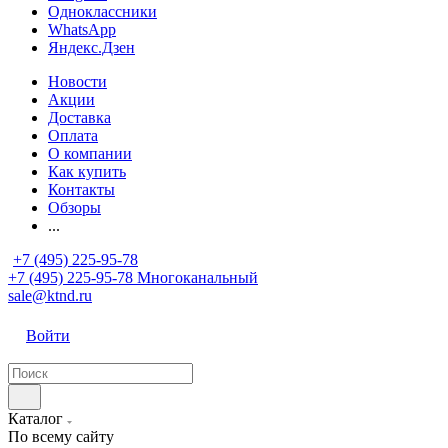
Одноклассники
WhatsApp
Яндекс.Дзен
Новости
Акции
Доставка
Оплата
О компании
Как купить
Контакты
Обзоры
...
+7 (495) 225-95-78
+7 (495) 225-95-78
Многоканальный
sale@ktnd.ru
Войти
Каталог
По всему сайту