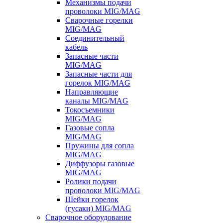
Механизмы подачи
проволоки MIG/MAG
Сварочные горелки
MIG/MAG
Соединительный
кабель
Запасные части
MIG/MAG
Запасные части для
горелок MIG/MAG
Направляющие
каналы MIG/MAG
Токосъемники
MIG/MAG
Газовые сопла
MIG/MAG
Пружины для сопла
MIG/MAG
Диффузоры газовые
MIG/MAG
Ролики подачи
проволоки MIG/MAG
Шейки горелок
(гусаки) MIG/MAG
Сварочное оборудование