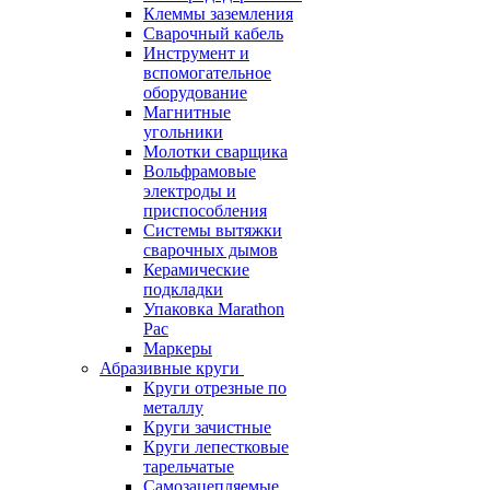
Клеммы заземления
Сварочный кабель
Инструмент и
вспомогательное
оборудование
Магнитные
угольники
Молотки сварщика
Вольфрамовые
электроды и
приспособления
Системы вытяжки
сварочных дымов
Керамические
подкладки
Упаковка Marathon
Pac
Маркеры
Абразивные круги
Круги отрезные по
металлу
Круги зачистные
Круги лепестковые
тарельчатые
Самозацепляемые