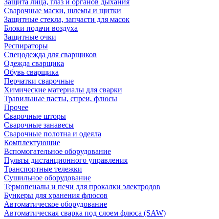
Защита лица, глаз и органов дыхания
Сварочные маски, шлемы и щитки
Защитные стекла, запчасти для масок
Блоки подачи воздуха
Защитные очки
Респираторы
Спецодежда для сварщиков
Одежда сварщика
Обувь сварщика
Перчатки сварочные
Химические материалы для сварки
Травильные пасты, спреи, флюсы
Прочее
Сварочные шторы
Сварочные занавесы
Сварочные полотна и одеяла
Комплектующие
Вспомогательное оборудование
Пульты дистанционного управления
Транспортные тележки
Сушильное оборудование
Термопеналы и печи для прокалки электродов
Бункеры для хранения флюсов
Автоматическое оборудование
Автоматическая сварка под слоем флюса (SAW)