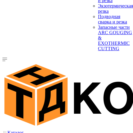
и резка
Экзотермическая
резка
Подводная
сварка и резка
Запасные части
ARC GOUGING
&
EXOTHERMIC
CUTTING
Каталог