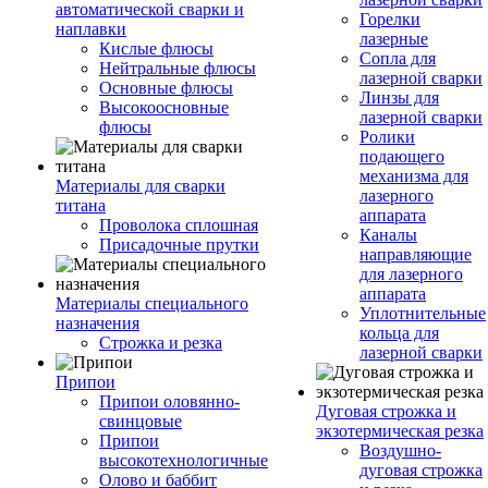
автоматической сварки и
Горелки
наплавки
лазерные
Кислые флюсы
Сопла для
Нейтральные флюсы
лазерной сварки
Основные флюсы
Линзы для
Высокоосновные
лазерной сварки
флюсы
Ролики
подающего
механизма для
Материалы для сварки
лазерного
титана
аппарата
Проволока сплошная
Каналы
Присадочные прутки
направляющие
для лазерного
аппарата
Материалы специального
Уплотнительные
назначения
кольца для
Строжка и резка
лазерной сварки
Припои
Припои оловянно-
Дуговая строжка и
свинцовые
экзотермическая резка
Припои
Воздушно-
высокотехнологичные
дуговая строжка
Олово и баббит