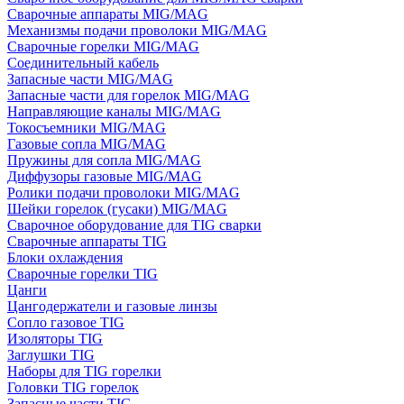
Сварочные аппараты MIG/MAG
Механизмы подачи проволоки MIG/MAG
Сварочные горелки MIG/MAG
Соединительный кабель
Запасные части MIG/MAG
Запасные части для горелок MIG/MAG
Направляющие каналы MIG/MAG
Токосъемники MIG/MAG
Газовые сопла MIG/MAG
Пружины для сопла MIG/MAG
Диффузоры газовые MIG/MAG
Ролики подачи проволоки MIG/MAG
Шейки горелок (гусаки) MIG/MAG
Сварочное оборудование для TIG сварки
Сварочные аппараты TIG
Блоки охлаждения
Сварочные горелки TIG
Цанги
Цангодержатели и газовые линзы
Сопло газовое TIG
Изоляторы TIG
Заглушки TIG
Наборы для TIG горелки
Головки TIG горелок
Запасные части TIG