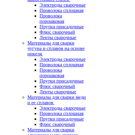
Электроды сварочные
Проволока сплошная
Проволока
порошковая
Прутки присадочные
Флюс сварочный
Ленты сварочные
Материалы для сварки
чугуна и сплавов на основе
никеля
Электроды сварочные
Проволока сплошная
Проволока
порошковая
Прутки присадочные
Флюс сварочный
Ленты сварочные
Материалы для сварки меди
и ее сплавов
Электроды сварочные
Проволока сплошная
Прутки присадочные
Флюс сварочный
Материалы для сварки