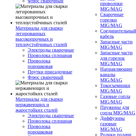
Флюс сварочный
проволоки
MIG/MAG
Сварочные
горелки
MIG/MAG
Материалы для сварки
Соединительны
легированных
кабель
высокопрочных и
Запасные части
теплоустойчивых сталей
MIG/MAG
Электроды сварочные
Запасные части
Проволока сплошная
для горелок
Проволока
MIG/MAG
порошковая
Направляющие
Прутки присадочные
каналы
Флюс сварочный
MIG/MAG
Токосъемники
MIG/MAG
Газовые сопла
Материалы для сварки
MIG/MAG
нержавеющих и
Пружины для
жаростойких сталей
сопла MIG/MAG
Электроды сварочные
Диффузоры
Проволока сплошная
газовые
Проволока
MIG/MAG
порошковая
Ролики подачи