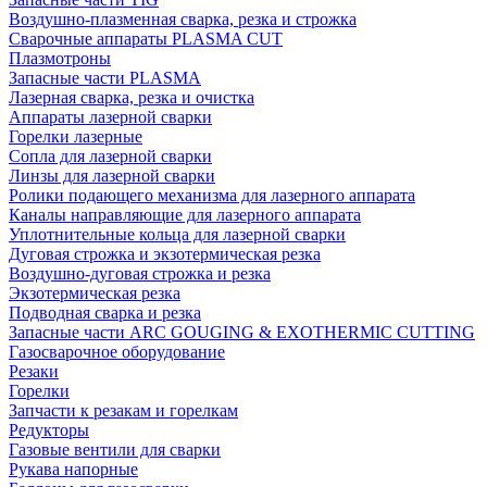
Воздушно-плазменная сварка, резка и строжка
Сварочные аппараты PLASMA CUT
Плазмотроны
Запасные части PLASMA
Лазерная сварка, резка и очистка
Аппараты лазерной сварки
Горелки лазерные
Сопла для лазерной сварки
Линзы для лазерной сварки
Ролики подающего механизма для лазерного аппарата
Каналы направляющие для лазерного аппарата
Уплотнительные кольца для лазерной сварки
Дуговая строжка и экзотермическая резка
Воздушно-дуговая строжка и резка
Экзотермическая резка
Подводная сварка и резка
Запасные части ARC GOUGING & EXOTHERMIC CUTTING
Газосварочное оборудование
Резаки
Горелки
Запчасти к резакам и горелкам
Редукторы
Газовые вентили для сварки
Рукава напорные