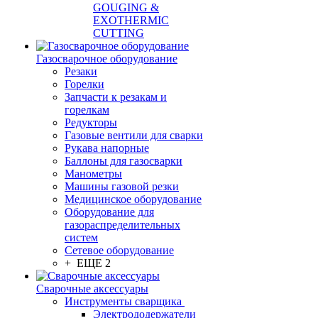
GOUGING &
EXOTHERMIC
CUTTING
Газосварочное оборудование
Резаки
Горелки
Запчасти к резакам и
горелкам
Редукторы
Газовые вентили для сварки
Рукава напорные
Баллоны для газосварки
Манометры
Машины газовой резки
Медицинское оборудование
Оборудование для
газораспределительных
систем
Сетевое оборудование
+ ЕЩЕ 2
Сварочные аксессуары
Инструменты сварщика
Электрододержатели