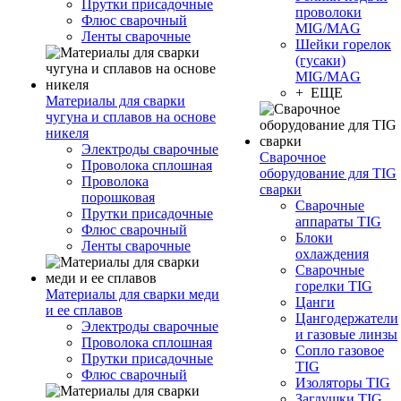
Прутки присадочные
проволоки
Флюс сварочный
MIG/MAG
Ленты сварочные
Шейки горелок
(гусаки)
MIG/MAG
+ ЕЩЕ
Материалы для сварки
чугуна и сплавов на основе
никеля
Электроды сварочные
Сварочное
Проволока сплошная
оборудование для TIG
Проволока
сварки
порошковая
Сварочные
Прутки присадочные
аппараты TIG
Флюс сварочный
Блоки
Ленты сварочные
охлаждения
Сварочные
горелки TIG
Материалы для сварки меди
Цанги
и ее сплавов
Цангодержатели
Электроды сварочные
и газовые линзы
Проволока сплошная
Сопло газовое
Прутки присадочные
TIG
Флюс сварочный
Изоляторы TIG
Заглушки TIG