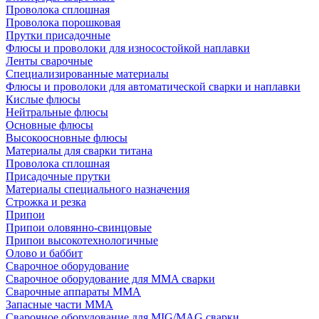
Проволока сплошная
Проволока порошковая
Прутки присадочные
Флюсы и проволоки для износостойкой наплавки
Ленты сварочные
Специализированные материалы
Флюсы и проволоки для автоматической сварки и наплавки
Кислые флюсы
Нейтральные флюсы
Основные флюсы
Высокоосновные флюсы
Материалы для сварки титана
Проволока сплошная
Присадочные прутки
Материалы специального назначения
Строжка и резка
Припои
Припои оловянно-свинцовые
Припои высокотехнологичные
Олово и баббит
Сварочное оборудование
Сварочное оборудование для MMA сварки
Сварочные аппараты MMA
Запасные части MMA
Сварочное оборудование для MIG/MAG сварки