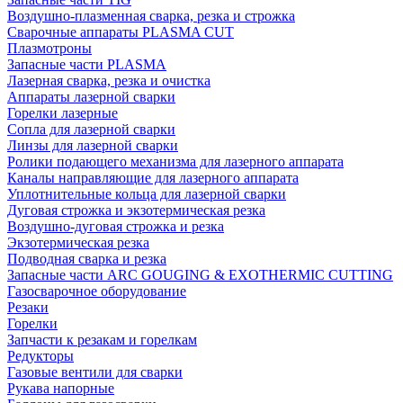
Воздушно-плазменная сварка, резка и строжка
Сварочные аппараты PLASMA CUT
Плазмотроны
Запасные части PLASMA
Лазерная сварка, резка и очистка
Аппараты лазерной сварки
Горелки лазерные
Сопла для лазерной сварки
Линзы для лазерной сварки
Ролики подающего механизма для лазерного аппарата
Каналы направляющие для лазерного аппарата
Уплотнительные кольца для лазерной сварки
Дуговая строжка и экзотермическая резка
Воздушно-дуговая строжка и резка
Экзотермическая резка
Подводная сварка и резка
Запасные части ARC GOUGING & EXOTHERMIC CUTTING
Газосварочное оборудование
Резаки
Горелки
Запчасти к резакам и горелкам
Редукторы
Газовые вентили для сварки
Рукава напорные