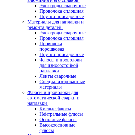
алюминия и его сплавов
Электроды сварочные
Проволока сплошная
Прутки присадочные
Материалы для наплавки и
ремонта деталей
Электроды сварочные
Проволока сплошная
Проволока
порошковая
Прутки присадочные
Флюсы и проволоки
для износостойкой
наплавки
Ленты сварочные
Специализированные
материалы
Флюсы и проволоки для
автоматической сварки и
наплавки
Кислые флюсы
Нейтральные флюсы
Основные флюсы
Высокоосновные
флюсы