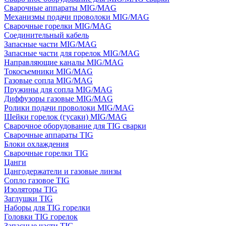
Сварочные аппараты MIG/MAG
Механизмы подачи проволоки MIG/MAG
Сварочные горелки MIG/MAG
Соединительный кабель
Запасные части MIG/MAG
Запасные части для горелок MIG/MAG
Направляющие каналы MIG/MAG
Токосъемники MIG/MAG
Газовые сопла MIG/MAG
Пружины для сопла MIG/MAG
Диффузоры газовые MIG/MAG
Ролики подачи проволоки MIG/MAG
Шейки горелок (гусаки) MIG/MAG
Сварочное оборудование для TIG сварки
Сварочные аппараты TIG
Блоки охлаждения
Сварочные горелки TIG
Цанги
Цангодержатели и газовые линзы
Сопло газовое TIG
Изоляторы TIG
Заглушки TIG
Наборы для TIG горелки
Головки TIG горелок
Запасные части TIG