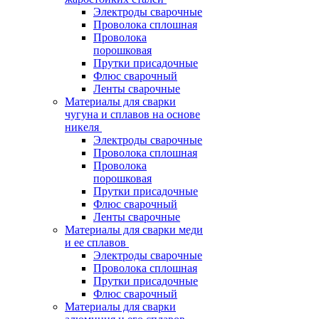
Электроды сварочные
Проволока сплошная
Проволока
порошковая
Прутки присадочные
Флюс сварочный
Ленты сварочные
Материалы для сварки
чугуна и сплавов на основе
никеля
Электроды сварочные
Проволока сплошная
Проволока
порошковая
Прутки присадочные
Флюс сварочный
Ленты сварочные
Материалы для сварки меди
и ее сплавов
Электроды сварочные
Проволока сплошная
Прутки присадочные
Флюс сварочный
Материалы для сварки