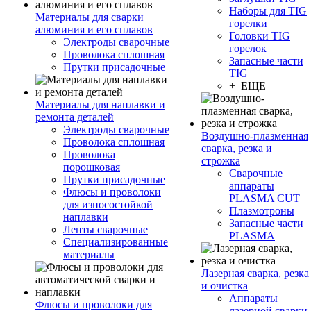
Наборы для TIG
Материалы для сварки
горелки
алюминия и его сплавов
Головки TIG
Электроды сварочные
горелок
Проволока сплошная
Запасные части
Прутки присадочные
TIG
+ ЕЩЕ
Материалы для наплавки и
ремонта деталей
Электроды сварочные
Воздушно-плазменная
Проволока сплошная
сварка, резка и
Проволока
строжка
порошковая
Сварочные
Прутки присадочные
аппараты
Флюсы и проволоки
PLASMA CUT
для износостойкой
Плазмотроны
наплавки
Запасные части
Ленты сварочные
PLASMA
Специализированные
материалы
Лазерная сварка, резка
и очистка
Аппараты
Флюсы и проволоки для
лазерной сварки