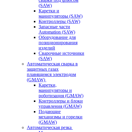
сварки под флюсом
(SAW)
Каретки и
манипуляторы (SAW)
Контроллеры (SAW)
Запасные части
Automation (SAW)
Оборудование для
позиционирования
изделий
Сварочные источники
(SAW)
Автоматическая сварка в
защитных газах
плавящимся электродом
(GMAW)
Каретки,
манипуляторы и
роботизация (GMAW)
Контроллеры и блоки
управления (GMAW)
Подающие
механизмы и горелки
(GMAW)
Автоматическая резка