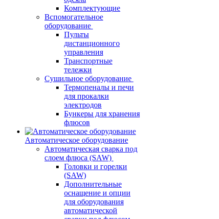
Комплектующие
Вспомогательное
оборудование
Пульты
дистанционного
управления
Транспортные
тележки
Сушильное оборудование
Термопеналы и печи
для прокалки
электродов
Бункеры для хранения
флюсов
Автоматическое оборудование
Автоматическая сварка под
слоем флюса (SAW)
Головки и горелки
(SAW)
Дополнительные
оснащение и опции
для оборудования
автоматической