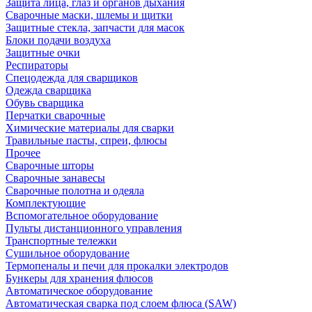
Защита лица, глаз и органов дыхания
Сварочные маски, шлемы и щитки
Защитные стекла, запчасти для масок
Блоки подачи воздуха
Защитные очки
Респираторы
Спецодежда для сварщиков
Одежда сварщика
Обувь сварщика
Перчатки сварочные
Химические материалы для сварки
Травильные пасты, спреи, флюсы
Прочее
Сварочные шторы
Сварочные занавесы
Сварочные полотна и одеяла
Комплектующие
Вспомогательное оборудование
Пульты дистанционного управления
Транспортные тележки
Сушильное оборудование
Термопеналы и печи для прокалки электродов
Бункеры для хранения флюсов
Автоматическое оборудование
Автоматическая сварка под слоем флюса (SAW)