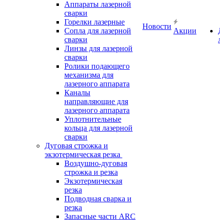
Аппараты лазерной
сварки
Горелки лазерные
Новости
Сопла для лазерной
Акции
сварки
Линзы для лазерной
сварки
Ролики подающего
механизма для
лазерного аппарата
Каналы
направляющие для
лазерного аппарата
Уплотнительные
кольца для лазерной
сварки
Дуговая строжка и
экзотермическая резка
Воздушно-дуговая
строжка и резка
Экзотермическая
резка
Подводная сварка и
резка
Запасные части ARC