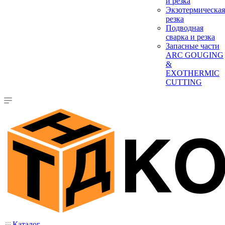
и резка
Экзотермическая
резка
Подводная
сварка и резка
Запасные части
ARC GOUGING
&
EXOTHERMIC
CUTTING
Каталог