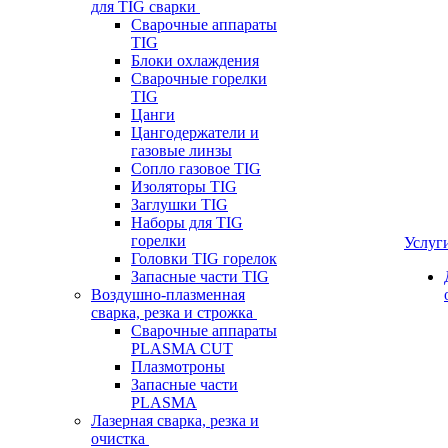
для TIG сварки
Сварочные аппараты
TIG
Блоки охлаждения
Сварочные горелки
TIG
Цанги
Цангодержатели и
газовые линзы
Сопло газовое TIG
Изоляторы TIG
Заглушки TIG
Наборы для TIG
горелки
Услуг
Головки TIG горелок
Запасные части TIG
Воздушно-плазменная
сварка, резка и строжка
Сварочные аппараты
PLASMA CUT
Плазмотроны
Запасные части
PLASMA
Лазерная сварка, резка и
очистка