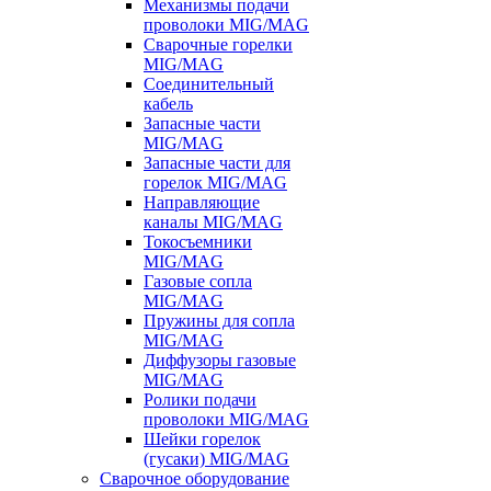
Механизмы подачи
проволоки MIG/MAG
Сварочные горелки
MIG/MAG
Соединительный
кабель
Запасные части
MIG/MAG
Запасные части для
горелок MIG/MAG
Направляющие
каналы MIG/MAG
Токосъемники
MIG/MAG
Газовые сопла
MIG/MAG
Пружины для сопла
MIG/MAG
Диффузоры газовые
MIG/MAG
Ролики подачи
проволоки MIG/MAG
Шейки горелок
(гусаки) MIG/MAG
Сварочное оборудование