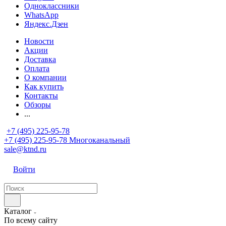
Одноклассники
WhatsApp
Яндекс.Дзен
Новости
Акции
Доставка
Оплата
О компании
Как купить
Контакты
Обзоры
...
+7 (495) 225-95-78
+7 (495) 225-95-78
Многоканальный
sale@ktnd.ru
Войти
Каталог
По всему сайту