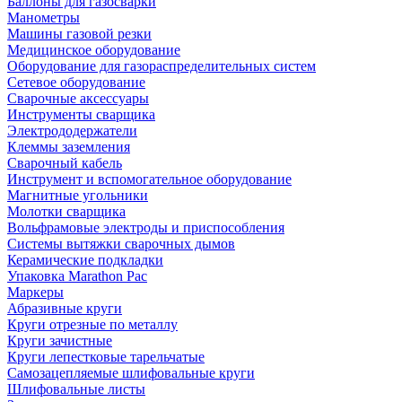
Баллоны для газосварки
Манометры
Машины газовой резки
Медицинское оборудование
Оборудование для газораспределительных систем
Сетевое оборудование
Сварочные аксессуары
Инструменты сварщика
Электрододержатели
Клеммы заземления
Сварочный кабель
Инструмент и вспомогательное оборудование
Магнитные угольники
Молотки сварщика
Вольфрамовые электроды и приспособления
Системы вытяжки сварочных дымов
Керамические подкладки
Упаковка Marathon Pac
Маркеры
Абразивные круги
Круги отрезные по металлу
Круги зачистные
Круги лепестковые тарельчатые
Самозацепляемые шлифовальные круги
Шлифовальные листы