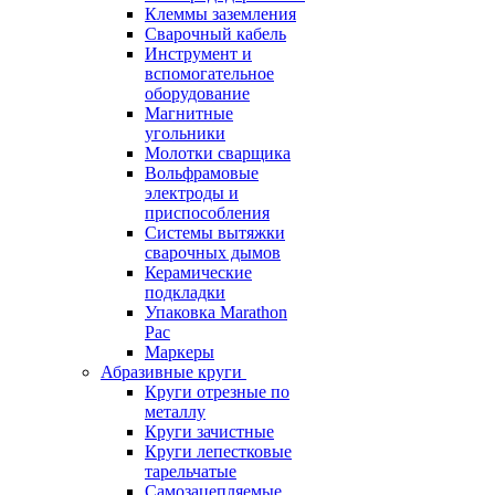
Клеммы заземления
Сварочный кабель
Инструмент и
вспомогательное
оборудование
Магнитные
угольники
Молотки сварщика
Вольфрамовые
электроды и
приспособления
Системы вытяжки
сварочных дымов
Керамические
подкладки
Упаковка Marathon
Pac
Маркеры
Абразивные круги
Круги отрезные по
металлу
Круги зачистные
Круги лепестковые
тарельчатые
Самозацепляемые