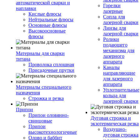
автоматической сварки и
Горелки
наплавки
лазерные
Кислые флюсы
Сопла для
Нейтральные флюсы
лазерной сварки
Основные флюсы
Линзы для
Высокоосновные
лазерной сварки
флюсы
Ролики
подающего
механизма для
Материалы для сварки
лазерного
титана
аппарата
Проволока сплошная
Каналы
Присадочные прутки
направляющие
для лазерного
аппарата
Материалы специального
Уплотнительные
назначения
кольца для
Строжка и резка
лазерной сварки
Припои
Припои оловянно-
Дуговая строжка и
свинцовые
экзотермическая резка
Припои
Воздушно-
высокотехнологичные
дуговая строжка
Олово и баббит