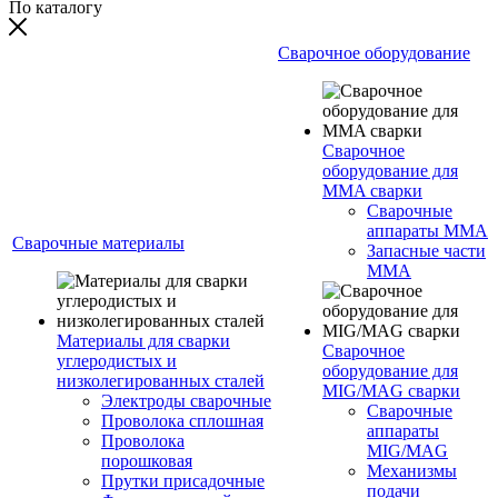
По каталогу
Сварочное оборудование
Сварочное
оборудование для
MMA сварки
Сварочные
аппараты MMA
Сварочные материалы
Запасные части
MMA
Материалы для сварки
Сварочное
углеродистых и
оборудование для
низколегированных сталей
MIG/MAG сварки
Электроды сварочные
Сварочные
Проволока сплошная
аппараты
Проволока
MIG/MAG
порошковая
Механизмы
Прутки присадочные
подачи