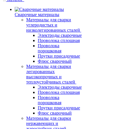
Сварочные материалы
Материалы для сварки
углеродистых и
низколегированных сталей
Электроды сварочные
Проволока сплошная
Проволока
порошковая
Прутки присадочные
Флюс сварочный
Материалы для сварки
легированных
высокопрочных и
теплоустойчивых сталей
Электроды сварочные
Проволока сплошная
Проволока
порошковая
Прутки присадочные
Флюс сварочный
Материалы для сварки
нержавеющих и
жаростойких сталей