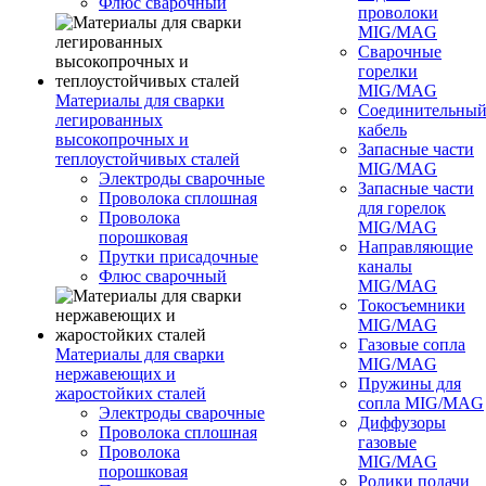
Флюс сварочный
проволоки
MIG/MAG
Сварочные
горелки
MIG/MAG
Материалы для сварки
Соединительны
легированных
кабель
высокопрочных и
Запасные части
теплоустойчивых сталей
MIG/MAG
Электроды сварочные
Запасные части
Проволока сплошная
для горелок
Проволока
MIG/MAG
порошковая
Направляющие
Прутки присадочные
каналы
Флюс сварочный
MIG/MAG
Токосъемники
MIG/MAG
Газовые сопла
Материалы для сварки
MIG/MAG
нержавеющих и
Пружины для
жаростойких сталей
сопла MIG/MAG
Электроды сварочные
Диффузоры
Проволока сплошная
газовые
Проволока
MIG/MAG
порошковая
Ролики подачи