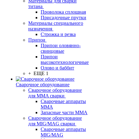
Материалы для сварки
титана
Проволока сплошная
Присадочные прутки
Материалы специального
назначения
Строжка и резка
Припои
Припои оловянно-
свинцовые
Припои
высокотехнологичные
Олово и баббит
+ ЕЩЕ 1
Сварочное оборудование
Сварочное оборудование
для MMA сварки
Сварочные аппараты
MMA
Запасные части MMA
Сварочное оборудование
для MIG/MAG сварки
Сварочные аппараты
MIG/MAG